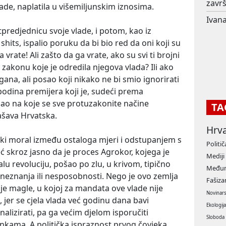
završ
de, naplatila u višemiljunskim iznosima.
Ivana
tpredjednicu svoje vlade, i potom, kao iz
shits, ispalio poruku da bi bio red da oni koji su
vrate! Ali zašto da ga vrate, ako su svi ti brojni
o zakonu koje je odredila njegova vlada? Ili ako
gana, ali posao koji nikako ne bi smio ignorirati
odina premijera koji je, sudeći prema
ao na koje se sve protuzakonite načine
TA
šava Hrvatska.
Hrv
tički moral između ostaloga mjeri i odstupanjem s
Politič
eć skroz jasno da je proces Agrokor, kojega je
Mediji
lu revoluciju, pošao po zlu, u krivom, tipično
Međun
 neznanja ili nesposobnosti. Nego je ovo zemlja
Fašiz
nje magle, u kojoj za mandata ove vlade nije
Novinar
jer se cjela vlada već godinu dana bavi
Ekologij
alizirati, pa ga većim djelom isporučiti
Sloboda
nkama. A politička ispraznost prvog čovjeka