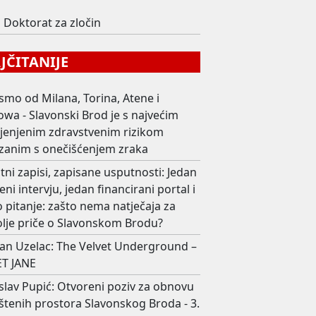
i
Doktorat za zločin
ČITANIJE
smo od Milana, Torina, Atene i
wa - Slavonski Brod je s najvećim
ijenjenim zdravstvenim rizikom
zanim s onečišćenjem zraka
ni zapisi, zapisane usputnosti: Jedan
eni intervju, jedan financirani portal i
 pitanje: zašto nema natječaja za
olje priče o Slavonskom Brodu?
an Uzelac: The Velvet Underground –
T JANE
slav Pupić: Otvoreni poziv za obnovu
štenih prostora Slavonskog Broda - 3.