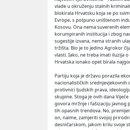
vlade u okruženju stalnih kriminal
blokirala Hrvatsku koja se po svim
Evrope, s potpuno uništenom indust
Kosovu. Ona nema suverenih eleme
korumpiranih institucija i zbog nac
sugestije izvana, nema stranih ula
tržišta. Bio je to jedino Agrokor či
vlasti. Iako, ne treba imati iluzij
Hrvatska ionako opet birala najgore
Partiju koja je državu porazila e
nacionalističkih srednjevjekovnih 
protivnici ljudskih prava, ideologij
skupine. Stoga je ovih dana Vijeće
govora mržnje i fašizaciju javnog 
tih opasnih trendova. No, premijer
on, naime, zamjeriti svojoj prirodn
desničarskom, jakom krilu svoje s