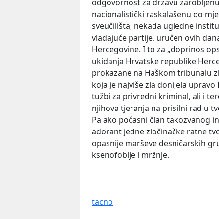
odgovornost za državu zaroblje
nacionalistički raskalašenu do mj
sveučilišta, nekada ugledne insti
vladajuće partije, uručen ovih da
Hercegovine. I to za „doprinos op
ukidanja Hrvatske republike Herce
prokazane na Haškom tribunalu zbog
koja je najviše zla donijela upravo
tužbi za privredni kriminal, ali i t
njihova tjeranja na prisilni rad u 
Pa ako počasni član takozvanog int
adorant jedne zločinačke ratne tvor
opasnije marševe desničarskih grup
ksenofobije i mržnje.
tacno