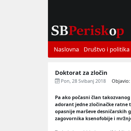
Naslovna
Društvo i politika
Doktorat za zločin
Pon, 28 Svibanj 2018
Objavio:
Pa ako počasni član takozvanog i
adorant jedne zločinačke ratne tv
opasnije marševe desničarskih gr
zagovornika ksenofobije i mržnj