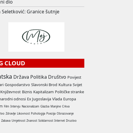
ni dio
 Seletković: Granice šutnje
G CLOUD
atska
Država
Politika
Društvo
Povijest
ari
Gospodarstvo
Slavonski Brod
Kultura
Svijet
Književnost
Biznis
Kapitalizam
Političke stranke
arodni odnosi
Ex Jugoslavija
Vlada
Europa
am
Film
Intervju
Nacionalizam
Glazba
Manjine
Crkva
stvo
Zdravlje
Likovnost
Psihologija
Poezija
Obrazovanje
a
Zabava
Umjetnost
Znanost
Solidarnost
Internet
Drustvo