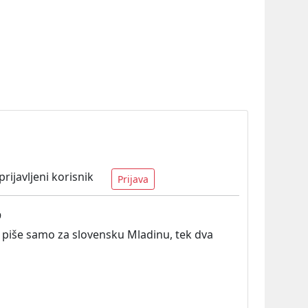
ijavljeni korisnik
Prijava
9
i piše samo za slovensku Mladinu, tek dva