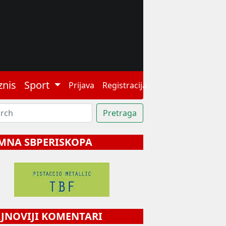
znis
Sport
Prijava
Registracija
MNA SBPERISKOPA
NOVIJI KOMENTARI