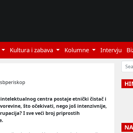
Kultura i zabava
Kolumne
Intervju
Bi
 sbperiskop
HI
ntelektualnog centra postaje etnički čistač i
orevine, što očekivati, nego još intenzivnije,
upacija? I sve veći broj priprostih
e.
NAJ