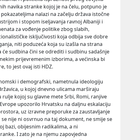
nih navika stranke kojoj je na čelu, potpuno je
 pokazateljima nalazi na začelju država istočne
rijom i stopom iseljavanja ravnoj Albaniji i
nata za vođenje politike zbog slabih,
ionalističke isključivosti koja odbija sve dobre
ganja, niti poduzeća koja su izašla na strana
ja će sudbina čini se odrediti i sudbinu sadašnje
a o nekim prijevremenim izborima, a većinska bi
, to jest ovaj isti HDZ.
konomski i demografski, nametnula ideologiju
državica, u kojoj dnevno ulicama marširaju
u rulje kojoj su glavne mete Srbi, Romi, ranjive
 Evrope upozorilo Hrvatsku na daljnu eskalaciju
prostora, uz izravne preporuke za zaustavljanje
 se nije ni osvrnuo na taj dokument, ne smije se
oj bazi, obijesnim radikalima, a ni
tranke. I zato je na njemu zapovjedna