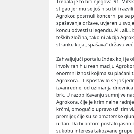
Trebala je to biti njegova ’91. Mit
stigao jer mu se još nisu bili razvi
Agrokor, posrnuli koncern, pa se 
spašavanja države, uvjeren u svoje
koncu odvesti u legendu. Ali, ali… 
teških zločina, tako ni akcija Agro
stranke koja „spašava“ državu već 
Zahvaljujući portalu Index koji je 
involviranih u reanimaciju Agrokor
enormni iznosi kojima su plaćani tak
Agrokora… I ispostavilo se još jed
izvanredne, od uzimanja dnevnica 
brk. U razobličavanju sumnjive nac
Agrokora, čije je kriminalne rad
krčmi, omogućio upravo uži tim vl
premijer, čije su se amaterske gl
u dan. Da bi potom postalo jasno
sukobu interesa takozvane grupe B