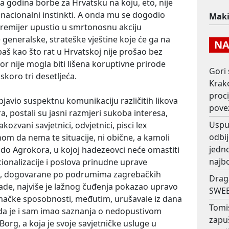
ska godina borbe za Hrvatsku na koju, eto, nije
li nacionalni instinkti. A onda mu se dogodio
Mak
premijer upustio u smrtonosnu akciju
 generalske, strateške vještine koje će ga na
NAJ
baš kao što rat u Hrvatskoj nije prošao bez
kor nije mogla biti lišena koruptivne prirode
Gori 
skoro tri desetljeća.
Krako
proc
objavio suspektnu komunikaciju različitih likova
pove
a, postali su jasni razmjeri sukoba interesa,
Usput
ozvani savjetnici, odvjetnici, pisci lex
odbij
nom da nema te situacije, ni obične, a kamoli
jedno
do Agrokora, u kojoj hadezeovci neće omastiti
najb
ionalizacije i poslova prinudne uprave
nje, dogovarane po podrumima zagrebačkih
Drag
ade, najviše je lažnog čuđenja pokazao upravo
SWEE
umačke sposobnosti, međutim, urušavale iz dana
Tomi
 da je i sam imao saznanja o nedopustivom
zapu
org, a koja je svoje savjetničke usluge u