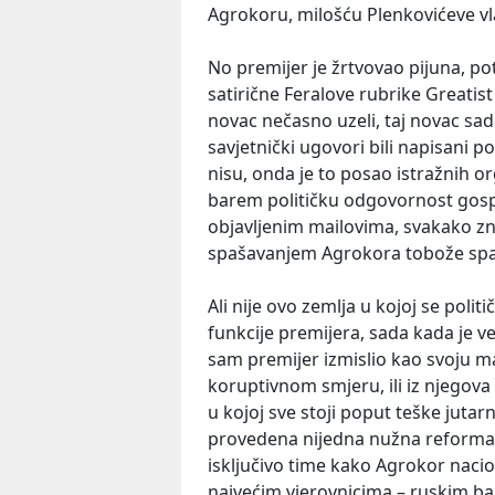
Agrokoru, milošću Plenkovićeve vla
No premijer je žrtvovao pijuna, po
satirične Feralove rubrike Greatist 
novac nečasno uzeli, taj novac sada 
savjetnički ugovori bili napisani p
nisu, onda je to posao istražnih or
barem političku odgovornost gosp
objavljenim mailovima, svakako zn
spašavanjem Agrokora tobože spa
Ali nije ovo zemlja u kojoj se poli
funkcije premijera, sada kada je v
sam premijer izmislio kao svoju ma
koruptivnom smjeru, ili iz njegova
u kojoj sve stoji poput teške jutar
provedena nijedna nužna reforma, 
isključivo time kako Agrokor nacion
najvećim vjerovnicima – ruskim ba