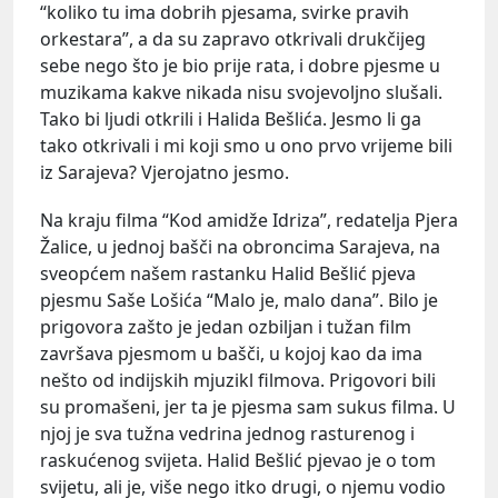
“koliko tu ima dobrih pjesama, svirke pravih
orkestara”, a da su zapravo otkrivali drukčijeg
sebe nego što je bio prije rata, i dobre pjesme u
muzikama kakve nikada nisu svojevoljno slušali.
Tako bi ljudi otkrili i Halida Bešlića. Jesmo li ga
tako otkrivali i mi koji smo u ono prvo vrijeme bili
iz Sarajeva? Vjerojatno jesmo.
Na kraju filma “Kod amidže Idriza”, redatelja Pjera
Žalice, u jednoj bašči na obroncima Sarajeva, na
sveopćem našem rastanku Halid Bešlić pjeva
pjesmu Saše Lošića “Malo je, malo dana”. Bilo je
prigovora zašto je jedan ozbiljan i tužan film
završava pjesmom u bašči, u kojoj kao da ima
nešto od indijskih mjuzikl filmova. Prigovori bili
su promašeni, jer ta je pjesma sam sukus filma. U
njoj je sva tužna vedrina jednog rasturenog i
raskućenog svijeta. Halid Bešlić pjevao je o tom
svijetu, ali je, više nego itko drugi, o njemu vodio