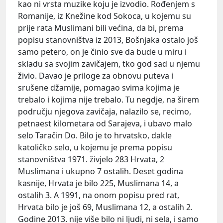
kao ni vrsta muzike koju je izvodio. Rođenjem s
Romanije, iz Knežine kod Sokoca, u kojemu su
prije rata Muslimani bili većina, da bi, prema
popisu stanovništva iz 2013, Bošnjaka ostalo još
samo petero, on je činio sve da bude u miru i
skladu sa svojim zavičajem, tko god sad u njemu
živio. Davao je priloge za obnovu puteva i
srušene džamije, pomagao svima kojima je
trebalo i kojima nije trebalo. Tu negdje, na širem
području njegova zavičaja, nalazilo se, recimo,
petnaest kilometara od Sarajeva, i ubavo malo
selo Taračin Do. Bilo je to hrvatsko, dakle
katoličko selo, u kojemu je prema popisu
stanovništva 1971. živjelo 283 Hrvata, 2
Muslimana i ukupno 7 ostalih. Deset godina
kasnije, Hrvata je bilo 225, Muslimana 14, a
ostalih 3. A 1991, na onom popisu pred rat,
Hrvata bilo je još 69, Muslimana 12, a ostalih 2.
Godine 2013. nije više bilo ni ljudi, ni sela, i samo