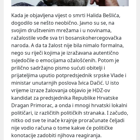
Kada je objavljena vijest o smrti Halida Bešlića,
dogodilo se nešto neobično. Javno su se, na
svojim društvenim mrežama i u novinama,
ražalostile vođe sva tri bosanskohercegovačka
naroda. A da ta žalost nije bila nimalo formalna,
nego su riječi kojima je izražavana autentično
svjedočile o emocijama ožalošćenih. Potom je
prilično sadržajno pismo sućuti obitelji i
prijateljima uputio potpredsjednik srpske Vlade i
ministar unutarnjih poslova Ivica Dačić. U isto
vrijeme izraze žalovanja objavio je HDZ-ov
kandidat za predsjednika Republike Hrvatske
Dragan Primorac, a onda i mnogi hrvatski lokalni
političari, iz različitih političkih stranaka. I začudo,
nitko od sve te inače krajnje proračunate čeljadi
nije vodio računa o tome kakve će političke
konotacije zadobiti njihova reagiranja.