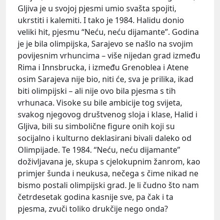
Gljiva je u svojoj pjesmi umio svašta spojiti,
ukrstiti i kalemiti. I tako je 1984. Halidu donio
veliki hit, pjesmu “Neću, neću dijamante”. Godina
je je bila olimpijska, Sarajevo se našlo na svojim
povijesnim vrhuncima – više nijedan grad između
Rima i Innsbrucka, i između Grenoblea i Atene
osim Sarajeva nije bio, niti će, sva je prilika, ikad
biti olimpijski – ali nije ovo bila pjesma s tih
vrhunaca. Visoke su bile ambicije tog svijeta,
svakog njegovog društvenog sloja i klase, Halid i
Gljiva, bili su simbolične figure onih koji su
socijalno i kulturno deklasirani bivali daleko od
Olimpijade. Te 1984. “Neću, neću dijamante”
doživljavana je, skupa s cjelokupnim žanrom, kao
primjer šunda i neukusa, nečega s čime nikad ne
bismo postali olimpijski grad. Je li čudno što nam
četrdesetak godina kasnije sve, pa čak i ta
pjesma, zvuči toliko drukčije nego onda?