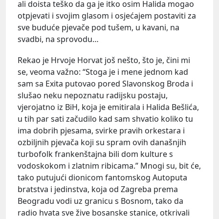
ali doista teško da ga je itko osim Halida mogao
otpjevati i svojim glasom i osjećajem postaviti za
sve buduće pjevače pod tušem, u kavani, na
svadbi, na sprovodu…
Rekao je Hrvoje Horvat još nešto, što je, čini mi
se, veoma važno: “Stoga je i mene jednom kad
sam sa Exita putovao pored Slavonskog Broda i
slušao neku nepoznatu radijsku postaju,
vjerojatno iz BiH, koja je emitirala i Halida Bešlića,
u tih par sati začudilo kad sam shvatio koliko tu
ima dobrih pjesama, svirke pravih orkestara i
ozbiljnih pjevača koji su spram ovih današnjih
turbofolk frankenštajna bili dom kulture s
vodoskokom i zlatnim ribicama.” Mnogi su, bit će,
tako putujući dionicom fantomskog Autoputa
bratstva i jedinstva, koja od Zagreba prema
Beogradu vodi uz granicu s Bosnom, tako da
radio hvata sve žive bosanske stanice, otkrivali