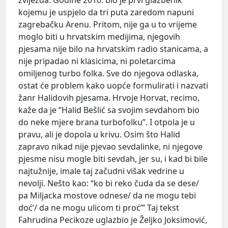
kojemu je uspjelo da tri puta zaredom napuni
zagrebačku Arenu. Pritom, nije ga u to vrijeme
moglo biti u hrvatskim medijima, njegovih
pjesama nije bilo na hrvatskim radio stanicama, a
nije pripadao ni klasicima, ni poletarcima
omiljenog turbo folka. Sve do njegova odlaska,
ostat će problem kako uopće formulirati i nazvati
žanr Halidovih pjesama. Hrvoje Horvat, recimo,
kaže da je “Halid Bešlić sa svojim sevdahom bio
do neke mjere brana turbofolku”. I otpola je u
pravu, ali je dopola u krivu. Osim što Halid
zapravo nikad nije pjevao sevdalinke, ni njegove
pjesme nisu mogle biti sevdah, jer su, i kad bi bile
najtužnije, imale taj začudni višak vedrine u
nevolji. Nešto kao: “ko bi reko čuda da se dese/
pa Miljacka mostove odnese/ da ne mogu tebi
doć’/ da ne mogu ulicom ti proć’” Taj tekst
Fahrudina Pecikoze uglazbio je Željko Joksimović,