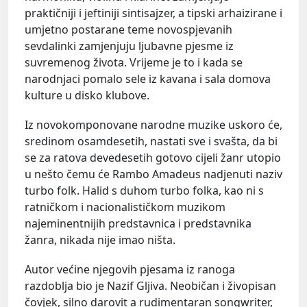
praktičniji i jeftiniji sintisajzer, a tipski arhaizirane i
umjetno postarane teme novospjevanih
sevdalinki zamjenjuju ljubavne pjesme iz
suvremenog života. Vrijeme je to i kada se
narodnjaci pomalo sele iz kavana i sala domova
kulture u disko klubove.
Iz novokomponovane narodne muzike uskoro će,
sredinom osamdesetih, nastati sve i svašta, da bi
se za ratova devedesetih gotovo cijeli žanr utopio
u nešto čemu će Rambo Amadeus nadjenuti naziv
turbo folk. Halid s duhom turbo folka, kao ni s
ratničkom i nacionalističkom muzikom
najeminentnijih predstavnica i predstavnika
žanra, nikada nije imao ništa.
Autor većine njegovih pjesama iz ranoga
razdoblja bio je Nazif Gljiva. Neobičan i živopisan
čovjek, silno darovit a rudimentaran songwriter,