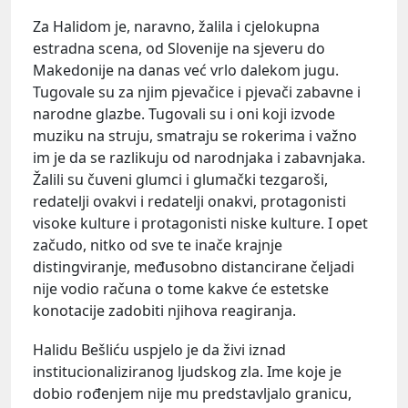
Za Halidom je, naravno, žalila i cjelokupna
estradna scena, od Slovenije na sjeveru do
Makedonije na danas već vrlo dalekom jugu.
Tugovale su za njim pjevačice i pjevači zabavne i
narodne glazbe. Tugovali su i oni koji izvode
muziku na struju, smatraju se rokerima i važno
im je da se razlikuju od narodnjaka i zabavnjaka.
Žalili su čuveni glumci i glumački tezgaroši,
redatelji ovakvi i redatelji onakvi, protagonisti
visoke kulture i protagonisti niske kulture. I opet
začudo, nitko od sve te inače krajnje
distingviranje, međusobno distancirane čeljadi
nije vodio računa o tome kakve će estetske
konotacije zadobiti njihova reagiranja.
Halidu Bešliću uspjelo je da živi iznad
institucionaliziranog ljudskog zla. Ime koje je
dobio rođenjem nije mu predstavljalo granicu,