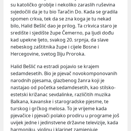
su katoličko groblje i nekoliko zaraslih ruševina
svjedočili da je tu bio Taračin Do. Kada se gradila
spomen crkva, tek da se zna koga je tu nekad
bilo, Halid Bešlić dao je prilog. Ta crkvica staro je
središte i sjedište župe Čemerno, pa ljudi dođu
kad upekne ljeto, svakog 20. srpnja, da slave
nebeskog zaštitnika župe i cijele Bosne i
Hercegovine, svetog Iliju Proroka.
Halid Bešlić na estradi pojavio se krajem
sedamdesetih. Bio je pjevač novokomponovanih
narodnih pjesama, glazbenog žanra koji je
nastajao od početka sedamdesetih, kao stilsko-
estetski križanac sevdalinke, različitih muzika
Balkana, kavanske i starogradske pjesme, te
turskog i grčkog melosa. To je vrijeme kada
pjevačice i pjevači polako prodiru u programe još
uvijek jedne i jedinstvene državne televizije, kada
harmoniku, violinu i klarinet zamjenjuje