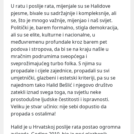
U ratu i poslije rata, mijenjale su se Halidove
pjesme, bivale su sadržajnije i kompleksnije, ali
se, što je mnogo važnije, mijenjao i naš svijet.
Politički je, barem formalno, stigla demokracija,
ali su se elite, kulturne i nacionalne, u
međuvremenu profundale kroz barem pet
podova i stropova, da bi se na kraju našle u
mračnim podrumima sveopćega i
sveprožimajućeg turbo folka. S njima su
propadale i cijele zajednice, propadali su svi
umjetnički, glazbeni i estetski kriteriji, pa su se
najednom tako Halid Bešlić i njegovo društvo
zatekli iznad svega toga, na svjetlu neke
prostodušne ljudske čestitosti i ispravnosti.
Veliku je stvar učinio: nije sebi dopustio da
propada s ostalima!
Halid je u Hrvatskoj poslije rata postao ogromna
zvijezda. Godine 2010. bio je prvi glazbenik