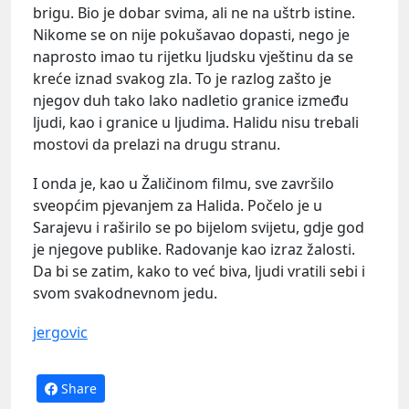
brigu. Bio je dobar svima, ali ne na uštrb istine.
Nikome se on nije pokušavao dopasti, nego je
naprosto imao tu rijetku ljudsku vještinu da se
kreće iznad svakog zla. To je razlog zašto je
njegov duh tako lako nadletio granice između
ljudi, kao i granice u ljudima. Halidu nisu trebali
mostovi da prelazi na drugu stranu.
I onda je, kao u Žaličinom filmu, sve završilo
sveopćim pjevanjem za Halida. Počelo je u
Sarajevu i raširilo se po bijelom svijetu, gdje god
je njegove publike. Radovanje kao izraz žalosti.
Da bi se zatim, kako to već biva, ljudi vratili sebi i
svom svakodnevnom jedu.
jergovic
Share