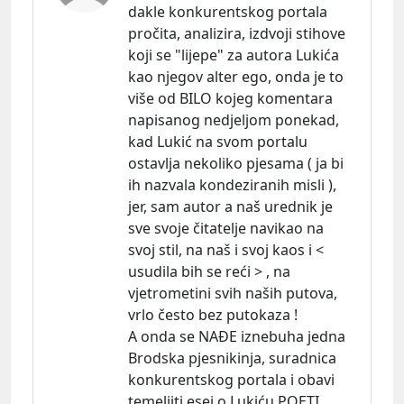
dakle konkurentskog portala
pročita, analizira, izdvoji stihove
koji se "lijepe" za autora Lukića
kao njegov alter ego, onda je to
više od BILO kojeg komentara
napisanog nedjeljom ponekad,
kad Lukić na svom portalu
ostavlja nekoliko pjesama ( ja bi
ih nazvala kondeziranih misli ),
jer, sam autor a naš urednik je
sve svoje čitatelje navikao na
svoj stil, na naš i svoj kaos i <
usudila bih se reći > , na
vjetrometini svih naših putova,
vrlo često bez putokaza !
A onda se NAĐE iznebuha jedna
Brodska pjesnikinja, suradnica
konkurentskog portala i obavi
temeljiti esej o Lukiću POETI ,