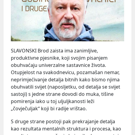
SLAVONSKI Brod zaista ima zanimljive,
produktivne pjesnike, koji svojim pisanjem
obuhvaćaju univerzalne sastavnice života.
Otupjelost na svakodnevicu, pozamašan nemar,
neprimjećivanje detalja bitnih kako bismo njima
obuhvatili svijet (naposljetku, od detalja se svijet
sastoji) s jedne strane dovodi do muka, tišine
pomirenja iako u toj uljuljkanosti leži
„čovječuljak“ koji bi radije vrištao.
S druge strane postoji pak prekrajanje detalja
kao rezultata mentalnih struktura i procesa, kao