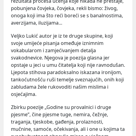
rezultata procesa učenja koje nikada ne prestaje,
pobunjena čovjeka, čovjeka, rekli bismo: živog,
onoga koji ima što reći boreći se s banalnostima,
averzijama, iluzijama...
Veljko Lukić autor je iz te druge skupine, koji
svoje umijeće pisanja omeđuje iznimnim
vokabularom i zamjećivanjem detalja
svakodnevice. Njegova je poezija glasna jer
opstaje u jeci u umu čitatelja koji nije ravnodušan.
Ljepota stihova paradoksalno iskazana ironijom,
tankoćutnošću ruši temelje sveznajućih, onih koji
zabludama žele rukovoditi našim mislima i
osjećajima.
Zbirku poezije „Godine su provalnici i druge
pjesme”, čine pjesme tuge, nemira, čežnje,
traganja, tjeskobe, gađenja, prolaznosti,
mučnine, samoće, očekivanja, ali i one u kojima ta