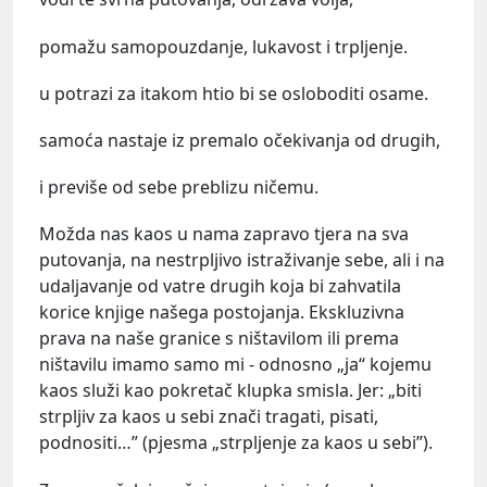
pomažu samopouzdanje, lukavost i trpljenje.
u potrazi za itakom htio bi se osloboditi osame.
samoća nastaje iz premalo očekivanja od drugih,
i previše od sebe preblizu ničemu.
Možda nas kaos u nama zapravo tjera na sva
putovanja, na nestrpljivo istraživanje sebe, ali i na
udaljavanje od vatre drugih koja bi zahvatila
korice knjige našega postojanja. Ekskluzivna
prava na naše granice s ništavilom ili prema
ništavilu imamo samo mi - odnosno „ja“ kojemu
kaos služi kao pokretač klupka smisla. Jer: „biti
strpljiv za kaos u sebi znači tragati, pisati,
podnositi…” (pjesma „strpljenje za kaos u sebi”).