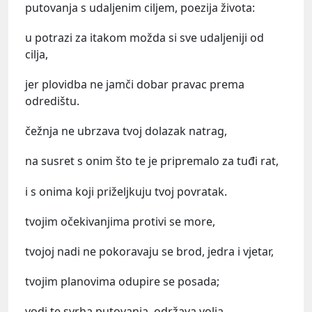
putovanja s udaljenim ciljem, poezija života:
u potrazi za itakom možda si sve udaljeniji od
cilja,
jer plovidba ne jamči dobar pravac prema
odredištu.
čežnja ne ubrzava tvoj dolazak natrag,
na susret s onim što te je pripremalo za tuđi rat,
i s onima koji priželjkuju tvoj povratak.
tvojim očekivanjima protivi se more,
tvojoj nadi ne pokoravaju se brod, jedra i vjetar,
tvojim planovima odupire se posada;
vodi te svrha putovanja, održava volja,