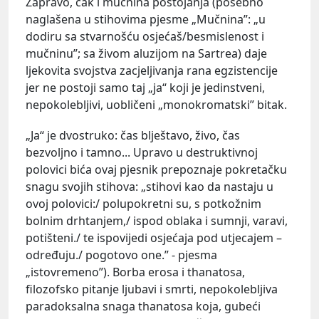
Zapravo, čak i mučnina postojanja (posebno
naglašena u stihovima pjesme „Mučnina”: „u
dodiru sa stvarnošću osjećaš/besmislenost i
mučninu”; sa živom aluzijom na Sartrea) daje
ljekovita svojstva zacjeljivanja rana egzistencije
jer ne postoji samo taj „ja“ koji je jedinstveni,
nepokolebljivi, uobličeni „monokromatski” bitak.
„Ja“ je dvostruko: čas blještavo, živo, čas
bezvoljno i tamno... Upravo u destruktivnoj
polovici bića ovaj pjesnik prepoznaje pokretačku
snagu svojih stihova: „stihovi kao da nastaju u
ovoj polovici:/ polupokretni su, s potkožnim
bolnim drhtanjem,/ ispod oblaka i sumnji, varavi,
potišteni./ te ispovijedi osjećaja pod utjecajem –
određuju./ pogotovo one.” - pjesma
„istovremeno”). Borba erosa i thanatosa,
filozofsko pitanje ljubavi i smrti, nepokolebljiva
paradoksalna snaga thanatosa koja, gubeći