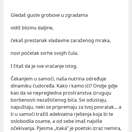
Gledaš guste grobove u zgradama
vidiš blizinu daljine,
čekaš prestanak vladavine zaraženog mraka,
novi početak svrhe svojih čula.
I čitaš da je sve vraćanje istog.
Čekanjem u samoći, naša nutrina određuje
dinamiku ćudoređa. Kako i kamo ići? Ondje gdje
kao da se nepregledna prostranstva izruguju
borbenosti nezaštićenog bića. Svi odustaju,
napuštaju, neki se pripremaju za tvoj povratak... a
ti u samoći tražiš adekvatna rješenja koja bi te
oslobodila osame, a od sebe imaš najviše
očekivanja. Pjesma „itaka” je poetski izraz nemira,