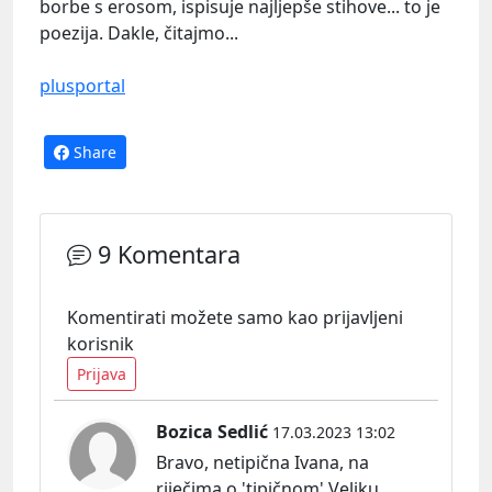
borbe s erosom, ispisuje najljepše stihove... to je
poezija. Dakle, čitajmo...
plusportal
Share
9 Komentara
Komentirati možete samo kao prijavljeni
korisnik
Prijava
Bozica Sedlić
17.03.2023 13:02
Bravo, netipična Ivana, na
riječima o 'tipičnom' Veljku.