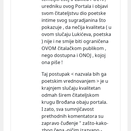
uredniku ovog Portala i objavi
svom čitateljstvu dio poetske
intime svog sugradjanina što
pokazuje , da nečija kvaliteta ( u
ovom slučaju Lukićeva, poetska
) nije i ne smije biti ograničena
OVOM čitalačkom publikom ,
nego dostupna i ONOJ , kojoj
ona piše !
Taj postupak < nazvala bih ga
poetskim vrednovanjem > je u
krajnjem slučaju kvalitetan
odmah širem čitateljskom
krugu Brođana obaju portala.
I zato, sva sumnjičavost
prethodnih komentatora su
zapravo čuđenje " zašto-kako-
zbog čega -ničim izazvano -