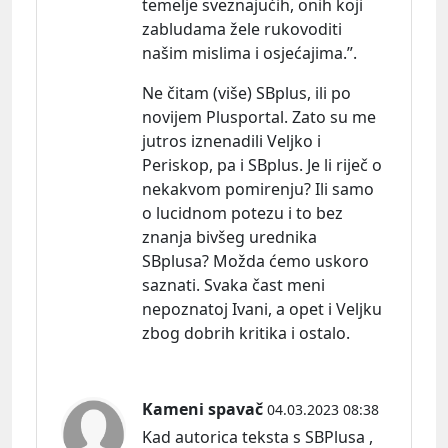
temelje sveznajućih, onih koji
zabludama žele rukovoditi
našim mislima i osjećajima.”.
Ne čitam (više) SBplus, ili po
novijem Plusportal. Zato su me
jutros iznenadili Veljko i
Periskop, pa i SBplus. Je li riječ o
nekakvom pomirenju? Ili samo
o lucidnom potezu i to bez
znanja bivšeg urednika
SBplusa? Možda ćemo uskoro
saznati. Svaka čast meni
nepoznatoj Ivani, a opet i Veljku
zbog dobrih kritika i ostalo.
Kameni spavač
04.03.2023 08:38
Kad autorica teksta s SBPlusa ,