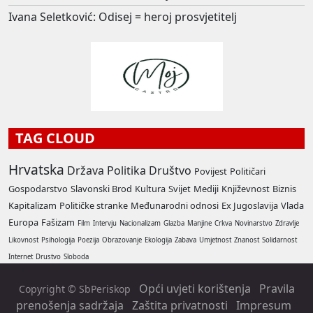
Ivana Seletković: Odisej = heroj prosvjetitelj
TAG CLOUD
Hrvatska
Država
Politika
Društvo
Povijest
Političari
Gospodarstvo
Slavonski Brod
Kultura
Svijet
Mediji
Književnost
Biznis
Kapitalizam
Političke stranke
Međunarodni odnosi
Ex Jugoslavija
Vlada
Europa
Fašizam
Film
Intervju
Nacionalizam
Glazba
Manjine
Crkva
Novinarstvo
Zdravlje
Likovnost
Psihologija
Poezija
Obrazovanje
Ekologija
Zabava
Umjetnost
Znanost
Solidarnost
Internet
Drustvo
Sloboda
Opći uvjeti korištenja
Pravila
Copyright © SbPeriskop
prenošenja sadržaja
Zaštita privatnosti
Impresum