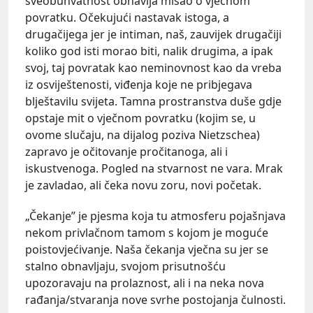
sveobuhvatnost obnavlja misao o vječnom
povratku. Očekujući nastavak istoga, a
drugačijega jer je intiman, naš, zauvijek drugačiji
koliko god isti morao biti, nalik drugima, a ipak
svoj, taj povratak kao neminovnost kao da vreba
iz osviještenosti, viđenja koje ne pribjegava
blještavilu svijeta. Tamna prostranstva duše gdje
opstaje mit o vječnom povratku (kojim se, u
ovome slučaju, na dijalog poziva Nietzschea)
zapravo je očitovanje pročitanoga, ali i
iskustvenoga. Pogled na stvarnost ne vara. Mrak
je zavladao, ali čeka novu zoru, novi početak.
„Čekanje” je pjesma koja tu atmosferu pojašnjava
nekom privlačnom tamom s kojom je moguće
poistovjećivanje. Naša čekanja vječna su jer se
stalno obnavljaju, svojom prisutnošću
upozoravaju na prolaznost, ali i na neka nova
rađanja/stvaranja nove svrhe postojanja čulnosti.