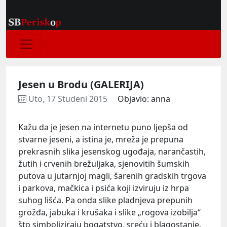
Jesen u Brodu (GALERIJA)
Uto, 17 Studeni 2015
Objavio: anna
Kažu da je jesen na internetu puno ljepša od
stvarne jeseni, a istina je, mreža je prepuna
prekrasnih slika jesenskog ugođaja, narančastih,
žutih i crvenih brežuljaka, sjenovitih šumskih
putova u jutarnjoj magli, šarenih gradskih trgova
i parkova, mačkica i psića koji izviruju iz hrpa
suhog lišća. Pa onda slike pladnjeva prepunih
grožđa, jabuka i krušaka i slike „rogova izobilja“
što simboliziraju bogatstvo, sreću i blagostanje,