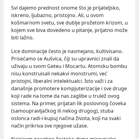
Svi dajemo prednost onome što je prijateljsko,
iskreno, ljubazno, pristojno. Ali, u ovom
košmarnom svetu, sve dublje prožetom krizom, u
kojem sve biva dovedeno u pitanje, prijatno može
biti lažno.
Lice dominacije često je nasmejano, kultivisano.
Prisećamo se Aušvica, čiji su upravnici znali da
uživaju u svom Geteu i Mocartu. Atomsku bombu
nisu konstruisali nekakvi monstrumi, već
pristojni, liberalni intelektualci. Isto važi i za
današnje promotere kompjuterizacije i sve druge
koji rade na tome da nas zaglibe u trulež ovog
sistema. Na primer, prijatan lik poslovnog čoveka
(samoupravljačkog ili nekog drugog), stuba
oslonca radi-i-kupuj načina života, koji na svaki
način prikriva sve njegove užase.
Najsizam posebno žestoko drma mirovnjake,