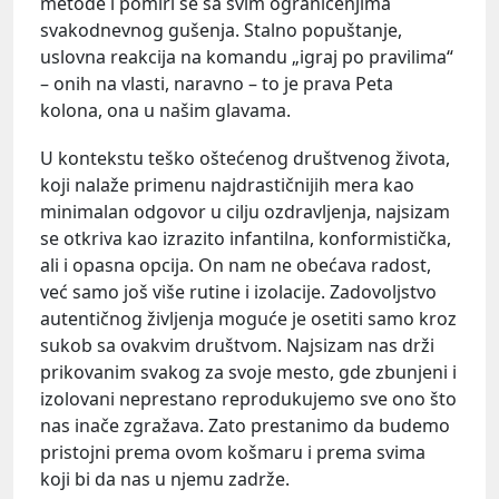
metode i pomiri se sa svim ograničenjima
svakodnevnog gušenja. Stalno popuštanje,
uslovna reakcija na komandu „igraj po pravilima“
– onih na vlasti, naravno – to je prava Peta
kolona, ona u našim glavama.
U kontekstu teško oštećenog društvenog života,
koji nalaže primenu najdrastičnijih mera kao
minimalan odgovor u cilju ozdravljenja, najsizam
se otkriva kao izrazito infantilna, konformistička,
ali i opasna opcija. On nam ne obećava radost,
već samo još više rutine i izolacije. Zadovoljstvo
autentičnog življenja moguće je osetiti samo kroz
sukob sa ovakvim društvom. Najsizam nas drži
prikovanim svakog za svoje mesto, gde zbunjeni i
izolovani neprestano reprodukujemo sve ono što
nas inače zgražava. Zato prestanimo da budemo
pristojni prema ovom košmaru i prema svima
koji bi da nas u njemu zadrže.