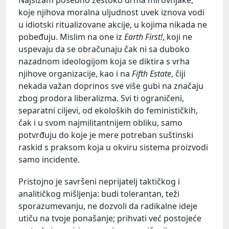
koje njihova moralna uljudnost uvek iznova vodi
u idiotski ritualizovane akcije, u kojima nikada ne
pobeđuju. Mislim na one iz
Earth First!
, koji ne
uspevaju da se obračunaju čak ni sa duboko
nazadnom ideologijom koja se diktira s vrha
njihove organizacije, kao i na
Fifth Estate
, čiji
nekada važan doprinos sve više gubi na značaju
zbog prodora liberalizma. Svi ti ograničeni,
separatni ciljevi, od ekoloških do feminističkih,
čak i u svom najmilitantnijem obliku, samo
potvrđuju do koje je mere potreban suštinski
raskid s praksom koja u okviru sistema proizvodi
samo incidente.
Pristojno je savršeni neprijatelj taktičkog i
analitičkog mišljenja: budi tolerantan, teži
sporazumevanju, ne dozvoli da radikalne ideje
utiču na tvoje ponašanje; prihvati već postojeće