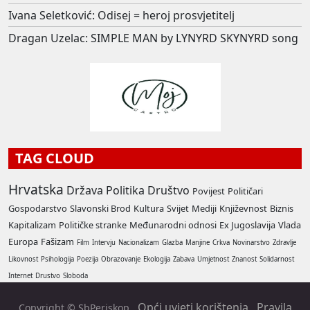
Ivana Seletković: Odisej = heroj prosvjetitelj
Dragan Uzelac: SIMPLE MAN by LYNYRD SKYNYRD song
TAG CLOUD
Hrvatska
Država
Politika
Društvo
Povijest
Političari
Gospodarstvo
Slavonski Brod
Kultura
Svijet
Mediji
Književnost
Biznis
Kapitalizam
Političke stranke
Međunarodni odnosi
Ex Jugoslavija
Vlada
Europa
Fašizam
Film
Intervju
Nacionalizam
Glazba
Manjine
Crkva
Novinarstvo
Zdravlje
Likovnost
Psihologija
Poezija
Obrazovanje
Ekologija
Zabava
Umjetnost
Znanost
Solidarnost
Internet
Drustvo
Sloboda
Opći uvjeti korištenja
Pravila
Copyright © SbPeriskop