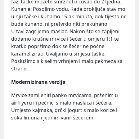
fazi tačke možete smrznuti i čuvati do 2 tjedna.
Kuhanje: Posolimo vodu. Kada proključa stavimo
u nju tačke i kuhamo 15-ak minuta, dok tijesto ne
bude kuhano, ni pretvrdo niti prekuhano.
U tavi zagrijemo maslac. Nakon što se zapijeni
dodamo krušne mrvice i šećer u omjeru 1:1 te
kratko popržimo dok se šećer ne počne
karamelizirati. Uvaljamo u smjesu taške.
Poslužimo s kiselim vrhnjem i malo pekmeza sa
strane.
Modernizirana verzija
Mrvice zamijeniti panko mrvicama, prženim u
airfryeru ili pećnici s malo maslaca i šećera.
Umjesto kajmaka, grčki jogurt s malo korice i
soka limuna i jednim vanil šećerom.