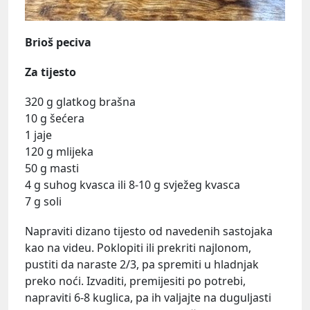
Brioš peciva
Za tijesto
320 g glatkog brašna
10 g šećera
1 jaje
120 g mlijeka
50 g masti
4 g suhog kvasca ili 8-10 g svježeg kvasca
7 g soli
Napraviti dizano tijesto od navedenih sastojaka
kao na videu. Poklopiti ili prekriti najlonom,
pustiti da naraste 2/3, pa spremiti u hladnjak
preko noći. Izvaditi, premijesiti po potrebi,
napraviti 6-8 kuglica, pa ih valjajte na duguljasti