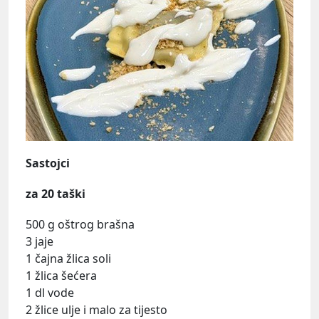
Sastojci
za 20 taški
500 g oštrog brašna
3 jaje
1 čajna žlica soli
1 žlica šećera
1 dl vode
2 žlice ulje i malo za tijesto