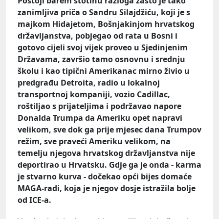
Postoji barem stotinu razloga zašto je tako
zanimljiva priča o Sandru Silajdžiću, koji je s
majkom Hidajetom, Bošnjakinjom hrvatskog
državljanstva, pobjegao od rata u Bosni i
gotovo cijeli svoj vijek proveo u Sjedinjenim
Državama, završio tamo osnovnu i srednju
školu i kao tipični Amerikanac mirno živio u
predgrađu Detroita, radio u lokalnoj
transportnoj kompaniji, vozio Cadillac,
roštiljao s prijateljima i podržavao napore
Donalda Trumpa da Ameriku opet napravi
velikom, sve dok ga prije mjesec dana Trumpov
režim, sve praveći Ameriku velikom, na
temelju njegova hrvatskog državljanstva nije
deportirao u Hrvatsku. Gdje ga je onda - karma
je stvarno kurva - dočekao opći bijes domaće
MAGA-radi, koja je njegov dosje istražila bolje
od ICE-a.