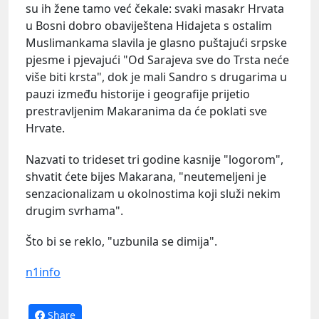
su ih žene tamo već čekale: svaki masakr Hrvata
u Bosni dobro obaviještena Hidajeta s ostalim
Muslimankama slavila je glasno puštajući srpske
pjesme i pjevajući "Od Sarajeva sve do Trsta neće
više biti krsta", dok je mali Sandro s drugarima u
pauzi između historije i geografije prijetio
prestravljenim Makaranima da će poklati sve
Hrvate.
Nazvati to trideset tri godine kasnije "logorom",
shvatit ćete bijes Makarana, "neutemeljeni je
senzacionalizam u okolnostima koji služi nekim
drugim svrhama".
Što bi se reklo, "uzbunila se dimija".
n1info
Share