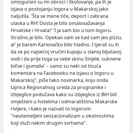
omogućeni su im obroci i školovanje, pa ih je
izjava o postojanju logora u Makarskoj jako
naljutila. 'Šta se mene tiče, deport i zabrana
ulaska u RH! Dosta je bilo omalovažavanja
Hrvatske i Hrvata!' 'I ja sam bio u tom logoru.
Strašno je bilo. Opekao sam se kad sam jeo pizzu,
al' je barem Karlovačko bilo hladno. I tjerali su ih
da se po najvećoj vrućini kupaju u slanoj bljutavoj
vodi i da prije toga sa sebe skinu šinjele, suknene
bičve i gumaše' – samo su neki od tisuća
komentara na Facebooku na izjavu o logoru u
Makarskoj", piše tako novinarka, koju onda
tajnica Regionalnog ureda za prognanike i
izbjeglice podučava kako su izbjeglice iz BiH bili
smješteni u hotelima i odmaralištima Makarske
rivijere, i kako je nazvati to logorom
"neutemeljeni senzacionalizam u okolnostima
koji služi nekim drugim svrhama".