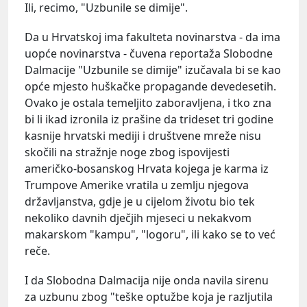
Ili, recimo, "Uzbunile se dimije".
Da u Hrvatskoj ima fakulteta novinarstva - da ima
uopće novinarstva - čuvena reportaža Slobodne
Dalmacije "Uzbunile se dimije" izučavala bi se kao
opće mjesto huškačke propagande devedesetih.
Ovako je ostala temeljito zaboravljena, i tko zna
bi li ikad izronila iz prašine da trideset tri godine
kasnije hrvatski mediji i društvene mreže nisu
skočili na stražnje noge zbog ispovijesti
američko-bosanskog Hrvata kojega je karma iz
Trumpove Amerike vratila u zemlju njegova
državljanstva, gdje je u cijelom životu bio tek
nekoliko davnih dječjih mjeseci u nekakvom
makarskom "kampu", "logoru", ili kako se to već
reče.
I da Slobodna Dalmacija nije onda navila sirenu
za uzbunu zbog "teške optužbe koja je razljutila