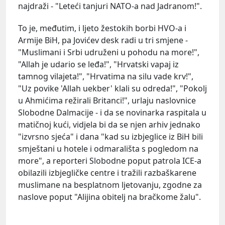
najdraži - "Leteći tanjuri NATO-a nad Jadranom!".
To je, međutim, i ljeto žestokih borbi HVO-a i
Armije BiH, pa Jovićev desk radi u tri smjene -
"Muslimani i Srbi udruženi u pohodu na more!",
"Allah je udario se leđa!", "Hrvatski vapaj iz
tamnog vilajeta!", "Hrvatima na silu vade krv!",
"Uz povike 'Allah uekber' klali su odreda!", "Pokolj
u Ahmićima režirali Britanci!", urlaju naslovnice
Slobodne Dalmacije - i da se novinarka raspitala u
matičnoj kući, vidjela bi da se njen arhiv jednako
"izvrsno sjeća" i dana "kad su izbjeglice iz BiH bili
smještani u hotele i odmarališta s pogledom na
more", a reporteri Slobodne poput patrola ICE-a
obilazili izbjegličke centre i tražili razbaškarene
muslimane na besplatnom ljetovanju, zgodne za
naslove poput "Alijina obitelj na bračkome žalu".