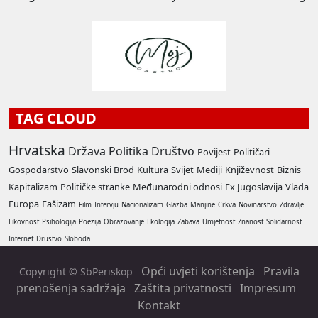
TAG CLOUD
Hrvatska
Država
Politika
Društvo
Povijest
Političari
Gospodarstvo
Slavonski Brod
Kultura
Svijet
Mediji
Književnost
Biznis
Kapitalizam
Političke stranke
Međunarodni odnosi
Ex Jugoslavija
Vlada
Europa
Fašizam
Film
Intervju
Nacionalizam
Glazba
Manjine
Crkva
Novinarstvo
Zdravlje
Likovnost
Psihologija
Poezija
Obrazovanje
Ekologija
Zabava
Umjetnost
Znanost
Solidarnost
Internet
Drustvo
Sloboda
Opći uvjeti korištenja
Pravila
Copyright © SbPeriskop
prenošenja sadržaja
Zaštita privatnosti
Impresum
Kontakt