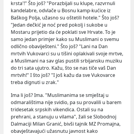
krsta'!" Što još? "Porazbijali su klupe, razvrnuli
kandelabre, odvlače u Bosnu kamp-kućice iz
Baškog Polja, užasno su oštetili hotele." Što još?
"Jedan dečkić je noć pred pokolj i sukobe u
Mostaru prijetio da će poklati sve Hrvate. To je
samo jedan primjer kako su Muslimani o svemu
odlično obaviješteni." Što još? "Lani na Dan
mrtvih Vukovarci su u tišini oplakivali svoje mrtve,
a Muslimani na sav glas pustili srbijansku muziku
do tri sata ujutro. Kažu, što se nas tiče vaš Dan
mrtvih!" I što još? "I još kažu da sve Vukovarce
treba dignuti u zrak."
Ima li još? Ima. "Muslimanima se smještaj u
odmaralištima nije svidio, pa su provalili u barem
tridesetak srpskih vikendica. Ostali su na
prehrani, a stanuju u vilama", žali se Slobodnoj
Dalmaciji Milan Granić, bivši tajnik MZ Promajna,
obavještavajući užasnutu javnost kako