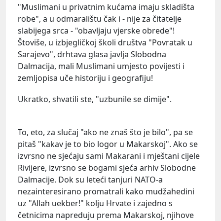
"Muslimani u privatnim kućama imaju skladišta
robe", a u odmaralištu čak i - nije za čitatelje
slabijega srca - "obavljaju vjerske obrede"!
Štoviše, u izbjegličkoj školi društva "Povratak u
Sarajevo", drhtava glasa javlja Slobodna
Dalmacija, mali Muslimani umjesto povijesti i
zemljopisa uče historiju i geografiju!
Ukratko, shvatili ste, "uzbunile se dimije".
To, eto, za slučaj "ako ne znaš što je bilo", pa se
pitaš "kakav je to bio logor u Makarskoj". Ako se
izvrsno ne sjećaju sami Makarani i mještani cijele
Rivijere, izvrsno se bogami sjeća arhiv Slobodne
Dalmacije. Dok su leteći tanjuri NATO-a
nezainteresirano promatrali kako mudžahedini
uz "Allah uekber!" kolju Hrvate i zajedno s
četnicima napreduju prema Makarskoj, njihove