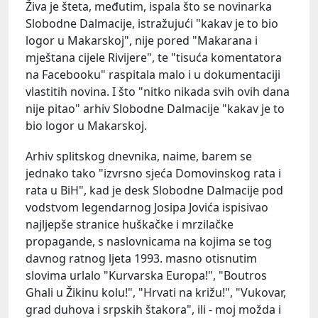
Živa je šteta, međutim, ispala što se novinarka
Slobodne Dalmacije, istražujući "kakav je to bio
logor u Makarskoj", nije pored "Makarana i
mještana cijele Rivijere", te "tisuća komentatora
na Facebooku" raspitala malo i u dokumentaciji
vlastitih novina. I što "nitko nikada svih ovih dana
nije pitao" arhiv Slobodne Dalmacije "kakav je to
bio logor u Makarskoj.
Arhiv splitskog dnevnika, naime, barem se
jednako tako "izvrsno sjeća Domovinskog rata i
rata u BiH", kad je desk Slobodne Dalmacije pod
vodstvom legendarnog Josipa Jovića ispisivao
najljepše stranice huškačke i mrzilačke
propagande, s naslovnicama na kojima se tog
davnog ratnog ljeta 1993. masno otisnutim
slovima urlalo "Kurvarska Europa!", "Boutros
Ghali u Žikinu kolu!", "Hrvati na križu!", "Vukovar,
grad duhova i srpskih štakora", ili - moj možda i