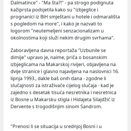
Dalmatince" - "Ma šta?!" - pa strogo podignuta
kažiprsta podsjetila kako su "izbjeglice i
prognanici iz BiH smještani u hotele i odmarališta
s pogledom na more", i kako je nazvati to
logorom "neutemeljeni senzacionalizam u
okolnostima koji služi nekim drugim svrhama".
Zaboravljena davna reportaža "Uzbunile se
dimije" upravo je, naime, priča o bosanskim
izbjeglicama na Makarskoj rivijeri, objavljena na
dvije stranice i glasno najavljena na naslovnici 16.
lipnja 1993., dakle baš onih dana - zgodne li
slučajnosti za istraživače cijelog slučaja - kad je
zajedno s desetak tisuća nesretnika i nesretnica
iz Bosne u Makarsku stigla i Hidajeta Silajdžić iz
Dervente s trogodišnjim sinom Sandrom.
"Prenosi li se situacija u srednjoj Bosni i u