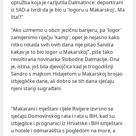
optužba koja je razljutila Dalmatince: deportirani
iz SAD-a tvrdi da je bio u 'logoru u Makarskoj'. Ma
šta!?"
"Ako uzmemo u obzir jezičnu barijeru, pa 'logor'
zamijenimo riječju 'kamp', opet je nejasno kako
nitko nikada svih ovih dana nije pitao Sandra
kakav je to bio logor u Makarskoj", piše tako
revoltirana novinarka Slobodne Dalmacije. Ona
je, istina, još bila djevojčica kad je trogodišnji
Sandro s majkom Hidajetom u Makarskoj brojao
izbjegličke dane, ali dobro se tih dana sjećaju
njeni stariji sugrađani.
"Makarani i mještani cijele Rivijere izvrsno se
sjećaju Domovinskog rata i rata u BiH, kad su
izbjeglice i prognanici iz Hrvatske i BiH smještani
u hotele i odmarališta s pogledom na more, a