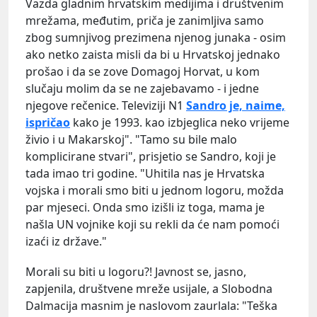
Vazda gladnim hrvatskim medijima i društvenim
mrežama, međutim, priča je zanimljiva samo
zbog sumnjivog prezimena njenog junaka - osim
ako netko zaista misli da bi u Hrvatskoj jednako
prošao i da se zove Domagoj Horvat, u kom
slučaju molim da se ne zajebavamo - i jedne
njegove rečenice. Televiziji N1
Sandro je, naime,
ispričao
kako je 1993. kao izbjeglica neko vrijeme
živio i u Makarskoj". "Tamo su bile malo
komplicirane stvari", prisjetio se Sandro, koji je
tada imao tri godine. "Uhitila nas je Hrvatska
vojska i morali smo biti u jednom logoru, možda
par mjeseci. Onda smo izišli iz toga, mama je
našla UN vojnike koji su rekli da će nam pomoći
izaći iz države."
Morali su biti u logoru?! Javnost se, jasno,
zapjenila, društvene mreže usijale, a Slobodna
Dalmacija masnim je naslovom zaurlala: "Teška