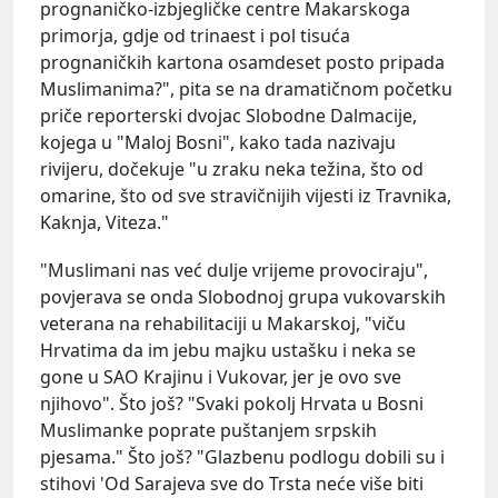
prognaničko-izbjegličke centre Makarskoga
primorja, gdje od trinaest i pol tisuća
prognaničkih kartona osamdeset posto pripada
Muslimanima?", pita se na dramatičnom početku
priče reporterski dvojac Slobodne Dalmacije,
kojega u "Maloj Bosni", kako tada nazivaju
rivijeru, dočekuje "u zraku neka težina, što od
omarine, što od sve stravičnijih vijesti iz Travnika,
Kaknja, Viteza."
"Muslimani nas već dulje vrijeme provociraju",
povjerava se onda Slobodnoj grupa vukovarskih
veterana na rehabilitaciji u Makarskoj, "viču
Hrvatima da im jebu majku ustašku i neka se
gone u SAO Krajinu i Vukovar, jer je ovo sve
njihovo". Što još? "Svaki pokolj Hrvata u Bosni
Muslimanke poprate puštanjem srpskih
pjesama." Što još? "Glazbenu podlogu dobili su i
stihovi 'Od Sarajeva sve do Trsta neće više biti