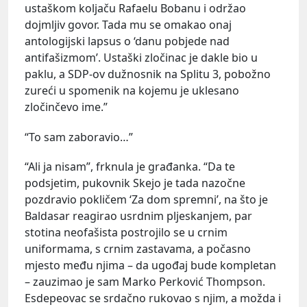
ustaškom koljaču Rafaelu Bobanu i održao
dojmljiv govor. Tada mu se omakao onaj
antologijski lapsus o ‘danu pobjede nad
antifašizmom’. Ustaški zločinac je dakle bio u
paklu, a SDP-ov dužnosnik na Splitu 3, pobožno
zureći u spomenik na kojemu je uklesano
zločinčevo ime.”
“To sam zaboravio…”
“Ali ja nisam”, frknula je građanka. “Da te
podsjetim, pukovnik Skejo je tada nazočne
pozdravio pokličem ‘Za dom spremni’, na što je
Baldasar reagirao usrdnim pljeskanjem, par
stotina neofašista postrojilo se u crnim
uniformama, s crnim zastavama, a počasno
mjesto među njima – da ugođaj bude kompletan
– zauzimao je sam Marko Perković Thompson.
Esdepeovac se srdačno rukovao s njim, a možda i