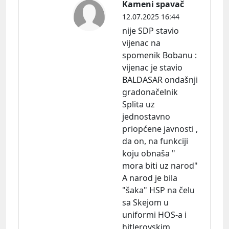
Kameni spavač
12.07.2025 16:44
nije SDP stavio
vijenac na
spomenik Bobanu :
vijenac je stavio
BALDASAR ondašnji
gradonačelnik
Splita uz
jednostavno
priopćene javnosti ,
da on, na funkciji
koju obnaša "
mora biti uz narod"
A narod je bila
"šaka" HSP na čelu
sa Skejom u
uniformi HOS-a i
hitlerovskim