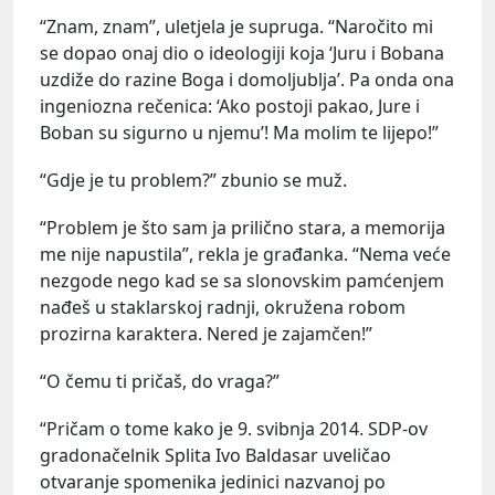
“Znam, znam”, uletjela je supruga. “Naročito mi
se dopao onaj dio o ideologiji koja ‘Juru i Bobana
uzdiže do razine Boga i domoljublja’. Pa onda ona
ingeniozna rečenica: ‘Ako postoji pakao, Jure i
Boban su sigurno u njemu’! Ma molim te lijepo!”
“Gdje je tu problem?” zbunio se muž.
“Problem je što sam ja prilično stara, a memorija
me nije napustila”, rekla je građanka. “Nema veće
nezgode nego kad se sa slonovskim pamćenjem
nađeš u staklarskoj radnji, okružena robom
prozirna karaktera. Nered je zajamčen!”
“O čemu ti pričaš, do vraga?”
“Pričam o tome kako je 9. svibnja 2014. SDP-ov
gradonačelnik Splita Ivo Baldasar uveličao
otvaranje spomenika jedinici nazvanoj po