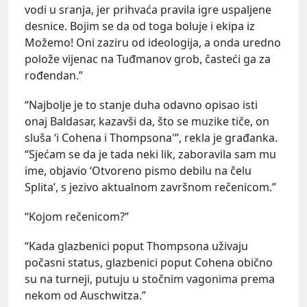
vodi u sranja, jer prihvaća pravila igre uspaljene
desnice. Bojim se da od toga boluje i ekipa iz
Možemo! Oni zaziru od ideologija, a onda uredno
polože vijenac na Tuđmanov grob, časteći ga za
rođendan.”
“Najbolje je to stanje duha odavno opisao isti
onaj Baldasar, kazavši da, što se muzike tiče, on
sluša ‘i Cohena i Thompsona'”, rekla je građanka.
“Sjećam se da je tada neki lik, zaboravila sam mu
ime, objavio ‘Otvoreno pismo debilu na čelu
Splita’, s jezivo aktualnom završnom rečenicom.”
“Kojom rečenicom?”
“Kada glazbenici poput Thompsona uživaju
počasni status, glazbenici poput Cohena obično
su na turneji, putuju u stočnim vagonima prema
nekom od Auschwitza.”