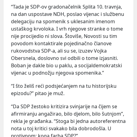
“Tada je SDP-ov gradonačelnik Splita 10. travnja,
na dan uspostave NDH, poslao vijenac i službenu
delegaciju na spomenik s uklesanim imenom
ustaškog krvoloka. I vrh njegove stranke o tome
nije procijedio ni slova. Štoviše, Novosti su tim
povodom kontaktirale pojedinačno članove
rukovodstva SDP-a, ali su se, izuzev Vojka
Obersnela, doslovno svi odbili o tome izjasniti.
Boban je dakle bio u paklu, a socijaldemokratski
vijenac u podnožju njegova spomenika.”
“I što želiš reći podsjećanjem na tu historijsku
epizodu?” pitao je muž.
“Da SDP žestoko kritizira svinjarije na čijem se
afirmiranju angažirao, bilo djelom, bilo šutnjom”,
rekla je građanka. “Stoga bi jedna autoreferentna
nota u toj kritici svakako bila dobrodošla. U
protivnom: koga farba SDP?”