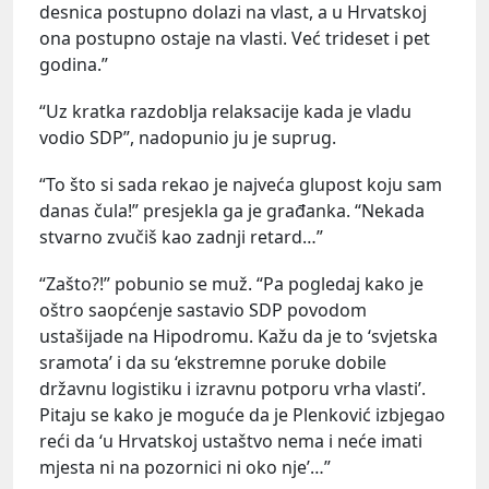
desnica postupno dolazi na vlast, a u Hrvatskoj
ona postupno ostaje na vlasti. Već trideset i pet
godina.”
“Uz kratka razdoblja relaksacije kada je vladu
vodio SDP”, nadopunio ju je suprug.
“To što si sada rekao je najveća glupost koju sam
danas čula!” presjekla ga je građanka. “Nekada
stvarno zvučiš kao zadnji retard…”
“Zašto?!” pobunio se muž. “Pa pogledaj kako je
oštro saopćenje sastavio SDP povodom
ustašijade na Hipodromu. Kažu da je to ‘svjetska
sramota’ i da su ‘ekstremne poruke dobile
državnu logistiku i izravnu potporu vrha vlasti’.
Pitaju se kako je moguće da je Plenković izbjegao
reći da ‘u Hrvatskoj ustaštvo nema i neće imati
mjesta ni na pozornici ni oko nje’…”