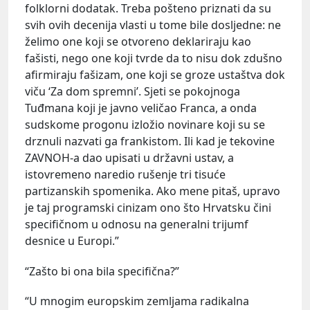
folklorni dodatak. Treba pošteno priznati da su
svih ovih decenija vlasti u tome bile dosljedne: ne
želimo one koji se otvoreno deklariraju kao
fašisti, nego one koji tvrde da to nisu dok zdušno
afirmiraju fašizam, one koji se groze ustaštva dok
viču ‘Za dom spremni’. Sjeti se pokojnoga
Tuđmana koji je javno veličao Franca, a onda
sudskome progonu izložio novinare koji su se
drznuli nazvati ga frankistom. Ili kad je tekovine
ZAVNOH-a dao upisati u državni ustav, a
istovremeno naredio rušenje tri tisuće
partizanskih spomenika. Ako mene pitaš, upravo
je taj programski cinizam ono što Hrvatsku čini
specifičnom u odnosu na generalni trijumf
desnice u Europi.”
“Zašto bi ona bila specifična?”
“U mnogim europskim zemljama radikalna