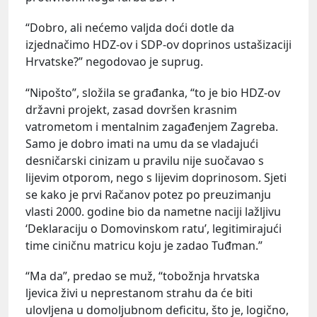
“Dobro, ali nećemo valjda doći dotle da
izjednačimo HDZ-ov i SDP-ov doprinos ustašizaciji
Hrvatske?” negodovao je suprug.
“Nipošto”, složila se građanka, “to je bio HDZ-ov
državni projekt, zasad dovršen krasnim
vatrometom i mentalnim zagađenjem Zagreba.
Samo je dobro imati na umu da se vladajući
desničarski cinizam u pravilu nije suočavao s
lijevim otporom, nego s lijevim doprinosom. Sjeti
se kako je prvi Račanov potez po preuzimanju
vlasti 2000. godine bio da nametne naciji lažljivu
‘Deklaraciju o Domovinskom ratu’, legitimirajući
time ciničnu matricu koju je zadao Tuđman.”
“Ma da”, predao se muž, “tobožnja hrvatska
ljevica živi u neprestanom strahu da će biti
ulovljena u domoljubnom deficitu, što je, logično,