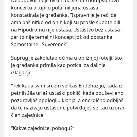
Neodgovorno je tvrditi da se na Thompsonovu
koncertu okupilo pola milijuna ustaša –
konstatirala je građanka. “Ispravnije je reći da
ama baš nitko od onih koji su prošle subote bili
na Hipodromu nije ustaša. Ustaštvo bez ustaša –
zar to nije temeljni koncept još od postanka
Samostalne i Suverene?”
Suprug je zakolutao očima u obližnjoj fotelji, što
je građanka primila kao poticaj za daljnje
izlaganje:
“Tek kada svim srcem veličaš Endehaziju, kada iz
petnih žila urlaš ustaški poklič, kada oduševljeno
pozdravljaš apologiju klanja, a energično odbijaš
da te nazivaju ustašom, potvrđuješ se kao uzoran
član zajednice.”
“Kakve zajednice, pobogu?”