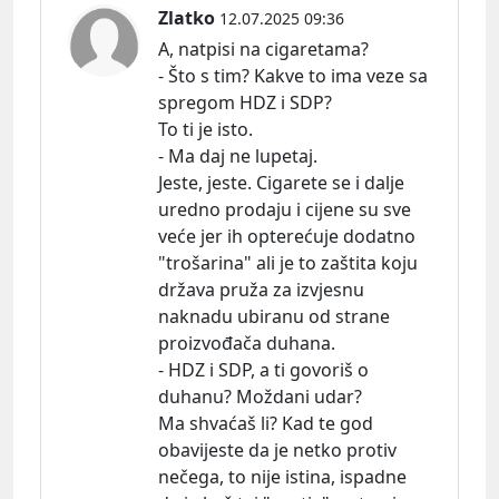
Zlatko
12.07.2025 09:36
A, natpisi na cigaretama?
- Što s tim? Kakve to ima veze sa
spregom HDZ i SDP?
To ti je isto.
- Ma daj ne lupetaj.
Jeste, jeste. Cigarete se i dalje
uredno prodaju i cijene su sve
veće jer ih opterećuje dodatno
"trošarina" ali je to zaštita koju
država pruža za izvjesnu
naknadu ubiranu od strane
proizvođača duhana.
- HDZ i SDP, a ti govoriš o
duhanu? Moždani udar?
Ma shvaćaš li? Kad te god
obavijeste da je netko protiv
nečega, to nije istina, ispadne