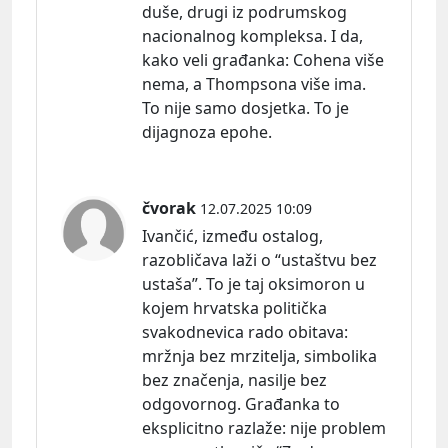
duše, drugi iz podrumskog
nacionalnog kompleksa. I da,
kako veli građ
anka:
Cohena više
nema, a Thompsona više ima.
To nije samo dosjetka. To je
dijagnoza epohe.
čvorak
12.07.2025 10:09
Ivančić, između ostalog,
razobličava laži o “ustaštvu bez
ustaša”. To je taj oksimoron u
kojem hrvatska politička
svakodnevica rado
obitava:
mržnja bez mrzitelja, simbolika
bez značenja, nasilje bez
odgovornog. Građanka to
eksplicitno razlaž
e:
nije problem