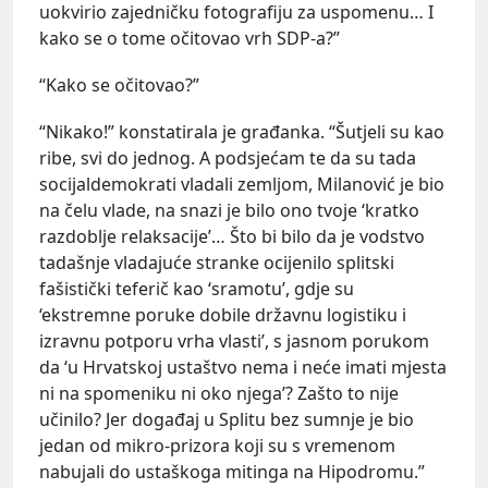
uokvirio zajedničku fotografiju za uspomenu… I
kako se o tome očitovao vrh SDP-a?”
“Kako se očitovao?”
“Nikako!” konstatirala je građanka. “Šutjeli su kao
ribe, svi do jednog. A podsjećam te da su tada
socijaldemokrati vladali zemljom, Milanović je bio
na čelu vlade, na snazi je bilo ono tvoje ‘kratko
razdoblje relaksacije’… Što bi bilo da je vodstvo
tadašnje vladajuće stranke ocijenilo splitski
fašistički teferič kao ‘sramotu’, gdje su
‘ekstremne poruke dobile državnu logistiku i
izravnu potporu vrha vlasti’, s jasnom porukom
da ‘u Hrvatskoj ustaštvo nema i neće imati mjesta
ni na spomeniku ni oko njega’? Zašto to nije
učinilo? Jer događaj u Splitu bez sumnje je bio
jedan od mikro-prizora koji su s vremenom
nabujali do ustaškoga mitinga na Hipodromu.”