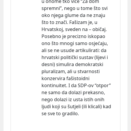
u onome tko viče “Za dom
spremni”, nego u tome što svi
oko njega glume da ne znaju
što to znači. Fašizam je, u
Hrvatskoj, sveden na – običaj.
Posebno je precizno iskopao
ono što mnogi samo osjećaju,
ali se ne usude
artikulirati:
da
hrvatski politički sustav (lijevi i
desni) simulira demokratski
pluralizam, ali u stvarnosti
konzervira fašistoidni
kontinuitet. I da SDP-ov “otpor”
ne samo da dolazi prekasno,
nego dolazi iz usta istih onih
ljudi koji su šutjeli (ili klicali) kad
se sve to gradilo.