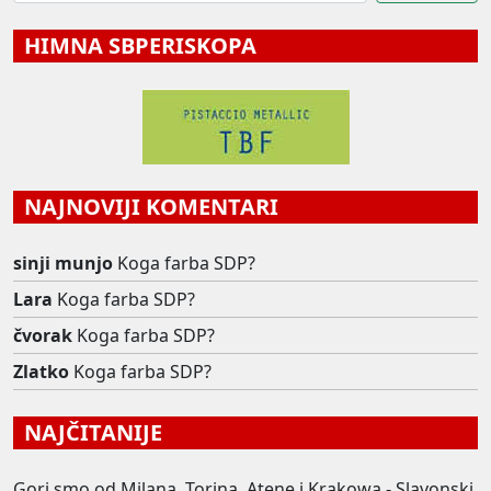
HIMNA SBPERISKOPA
NAJNOVIJI KOMENTARI
sinji munjo
Koga farba SDP?
Lara
Koga farba SDP?
čvorak
Koga farba SDP?
Zlatko
Koga farba SDP?
NAJČITANIJE
Gori smo od Milana, Torina, Atene i Krakowa - Slavonski