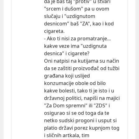
da je baš taj "protiv" u stvari
"srcem i dušom" pa u ovom
slučaju i "uzdignutom
desnicom" baš "ZA", kao i kod
cigareta.
- Ako ti nisi za promatranje...
kakve veze ima "uzdignuta
desnica" i cigarete?
Oni natpisi na kutijama su način
da se zaštiti proizvođač od tužbi
građana koji uslijed
konzumacije obole od bilo
kakve bolesti, tako ti je isto i u
državnoj politici, napiši na majici
"Za Dom spremni" ili "ZDS" i
osigurao si se od toga da te
netko sudski progoni i usput si
platio državi porez kupnjom tog
i sličnih artkala, tim