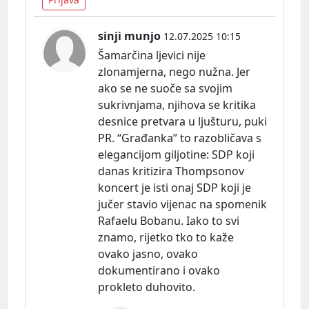
sinji munjo
12.07.2025 10:15
Šamarčina ljevici nije
zlonamjerna, nego nužna. Jer
ako se ne suoče sa svojim
sukrivnjama, njihova se kritika
desnice pretvara u ljušturu, puki
PR. “Građanka” to razobličava s
elegancijom
giljotine:
SDP koji
danas kritizira Thompsonov
koncert je isti onaj SDP koji je
jučer stavio vijenac na spomenik
Rafaelu Bobanu. Iako to svi
znamo, rijetko tko to kaže
ovako jasno, ovako
dokumentirano i ovako
prokleto duhovito.