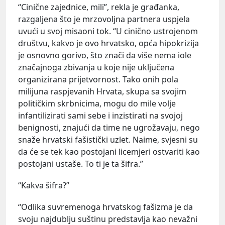
“Cinične zajednice, mili”, rekla je građanka,
razgaljena što je mrzovoljna partnera uspjela
uvući u svoj misaoni tok. “U cinično ustrojenom
društvu, kakvo je ovo hrvatsko, opća hipokrizija
je osnovno gorivo, što znači da više nema iole
značajnoga zbivanja u koje nije uključena
organizirana prijetvornost. Tako onih pola
milijuna raspjevanih Hrvata, skupa sa svojim
političkim skrbnicima, mogu do mile volje
infantilizirati sami sebe i inzistirati na svojoj
benignosti, znajući da time ne ugrožavaju, nego
snaže hrvatski fašistički uzlet. Naime, svjesni su
da će se tek kao postojani licemjeri ostvariti kao
postojani ustaše. To ti je ta šifra.”
“Kakva šifra?”
“Odlika suvremenoga hrvatskog fašizma je da
svoju najdublju suštinu predstavlja kao nevažni