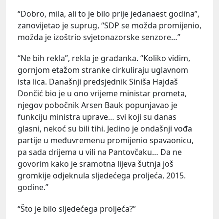
“Dobro, mila, ali to je bilo prije jedanaest godina”,
zanovijetao je suprug, “SDP se možda promijenio,
možda je izoštrio svjetonazorske senzore…”
“Ne bih rekla”, rekla je građanka. “Koliko vidim,
gornjom etažom stranke cirkuliraju uglavnom
ista lica. Današnji predsjednik Siniša Hajdaš
Dončić bio je u ono vrijeme ministar prometa,
njegov pobočnik Arsen Bauk popunjavao je
funkciju ministra uprave… svi koji su danas
glasni, nekoć su bili tihi. Jedino je ondašnji vođa
partije u međuvremenu promijenio spavaonicu,
pa sada drijema u vili na Pantovčaku… Da ne
govorim kako je sramotna lijeva šutnja još
gromkije odjeknula sljedećega proljeća, 2015.
godine.”
“Što je bilo sljedećega proljeća?”