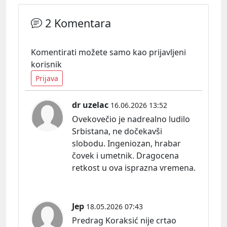
2 Komentara
Komentirati možete samo kao prijavljeni
korisnik
Prijava
dr uzelac
16.06.2026 13:52
Ovekovečio je nadrealno ludilo
Srbistana, ne dočekavši
slobodu. Ingeniozan, hrabar
čovek i umetnik. Dragocena
retkost u ova isprazna vremena.
Jep
18.05.2026 07:43
Predrag Koraksić nije crtao