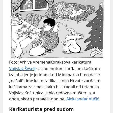
Foto: Arhiva VremenaKoraksova karikatura
Vojislav Šešelj
sa zadenutom zarđalom kašikom
iza uha jer je jednom kod Minimaksa hteo da se
„našali“ time kako radikali kolju Hrvate zarđalim
kašikama za cipele kako bi stradali od tetanusa.
Vojislav Koštunica je bio redovna mušterija, a
onda, skoro petnaest godina,
Aleksandar Vučić
.
Karikaturista pred sudom