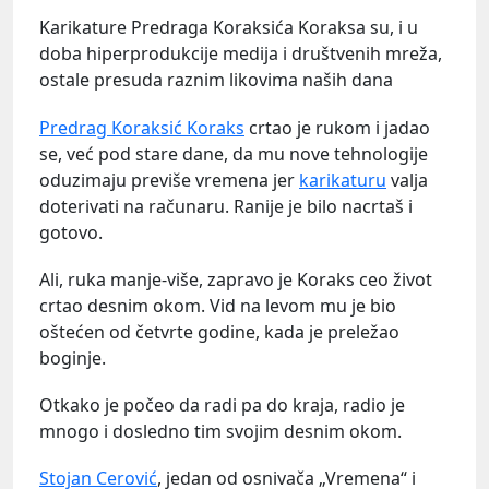
Karikature Predraga Koraksića Koraksa su, i u
doba hiperprodukcije medija i društvenih mreža,
ostale presuda raznim likovima naših dana
Predrag Koraksić Koraks
crtao je rukom i jadao
se, već pod stare dane, da mu nove tehnologije
oduzimaju previše vremena jer
karikaturu
valja
doterivati na računaru. Ranije je bilo nacrtaš i
gotovo.
Ali, ruka manje-više, zapravo je Koraks ceo život
crtao desnim okom. Vid na levom mu je bio
oštećen od četvrte godine, kada je preležao
boginje.
Otkako je počeo da radi pa do kraja, radio je
mnogo i dosledno tim svojim desnim okom.
Stojan Cerović
, jedan od osnivača „Vremena“ i