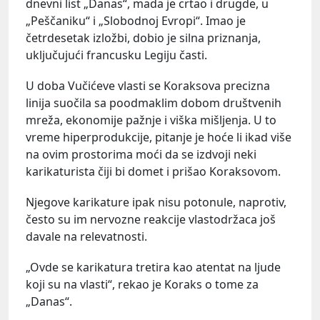
dnevni list „Danas“, mada je crtao i drugde, u
„Peščaniku“ i „Slobodnoj Evropi“. Imao je
četrdesetak izložbi, dobio je silna priznanja,
uključujući francusku Legiju časti.
U doba Vučićeve vlasti se Koraksova precizna
linija suočila sa poodmaklim dobom društvenih
mreža, ekonomije pažnje i viška mišljenja. U to
vreme hiperprodukcije, pitanje je hoće li ikad više
na ovim prostorima moći da se izdvoji neki
karikaturista čiji bi domet i prišao Koraksovom.
Njegove karikature ipak nisu potonule, naprotiv,
često su im nervozne reakcije vlastodržaca još
davale na relevatnosti.
„Ovde se karikatura tretira kao atentat na ljude
koji su na vlasti“, rekao je Koraks o tome za
„Danas“.