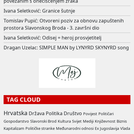
povezanim s onečišćenjem zraka
Ivana Seletković: Granice šutnje
Tomislav Pupić: Otvoreni poziv za obnovu zapuštenih
prostora Slavonskog Broda - 3. završni dio
Ivana Seletković: Odisej = heroj prosvjetitelj
Dragan Uzelac: SIMPLE MAN by LYNYRD SKYNYRD song
TAG CLOUD
Hrvatska
Država
Politika
Društvo
Povijest
Političari
Gospodarstvo
Slavonski Brod
Kultura
Svijet
Mediji
Književnost
Biznis
Kapitalizam
Političke stranke
Međunarodni odnosi
Ex Jugoslavija
Vlada