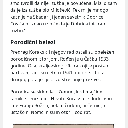
smo tvrdili da nije, tužba je povučena. Mislio sam
da je iza tužbe bio Milošević. Tek mi je mnogo
kasnije na Skadarliji jedan savetnik Dobrice
Ćosića priznao uz piće da je Dobrica inicirao
tužbu.“
Porodični belezi
Predrag Koraksić i njegov rad ostali su obeleženi
porodičnom istorijom. Rođen je u Čačku 1933.
godine. Oca, kraljevskog oficira koji je postao
partizan, ubili su četnici 1941. godine. I to iz
drugog puta jer je prvo streljanje preživeo.
Porodica se sklonila u Zemun, kod majčine
familije. Oni su bili Hrvati. Koraksu je dodeljeno
ime Franjo Božić i, nekim čudom, ni četnici, ni
ustaše ni Nemci nisu ih otkrili ceo rat.