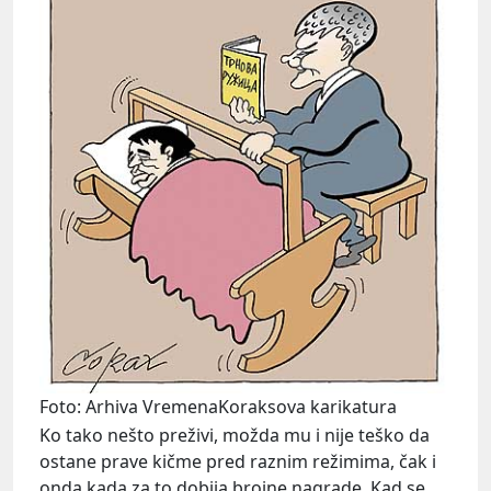
Foto: Arhiva VremenaKoraksova karikatura
Ko tako nešto preživi, možda mu i nije teško da
ostane prave kičme pred raznim režimima, čak i
onda kada za to dobija brojne nagrade. Kad se