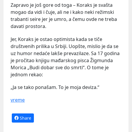
Zapravo je još gore od toga – Koraks je svašta
mogao da vidi i čuje, ali ne i kako neki režimski
trabanti seire jer je umro, a čemu ovde ne treba
davati prostora.
Jer, Koraks je ostao optimista kada se tiče
društvenih prilika u Srbiji. Uopšte, mislio je da se
uz humor nedaće lakše prevazilaze. Sa 17 godina
je pročitao knjigu mađarskog pisca Žigmunda
Morica „Budi dobar sve do smrti“. O tome je
jednom rekao:
„Ja se tako ponašam. To je moja deviza.“
vreme
Share