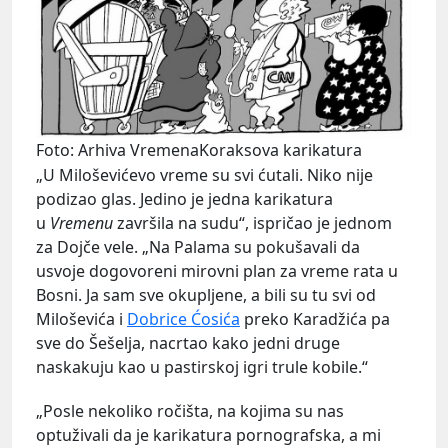
Foto: Arhiva VremenaKoraksova karikatura
„U Miloševićevo vreme su svi ćutali. Niko nije
podizao glas. Jedino je jedna karikatura
u
Vremenu
završila na sudu“, ispričao je jednom
za Dojče vele. „Na Palama su pokušavali da
usvoje dogovoreni mirovni plan za vreme rata u
Bosni. Ja sam sve okupljene, a bili su tu svi od
Miloševića i
Dobrice Ćosića
preko Karadžića pa
sve do Šešelja, nacrtao kako jedni druge
naskakuju kao u pastirskoj igri trule kobile.“
„Posle nekoliko ročišta, na kojima su nas
optuživali da je karikatura pornografska, a mi