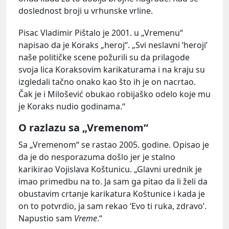
doslednost broji u vrhunske vrline.
Pisac Vladimir Pištalo je 2001. u „Vremenu“
napisao da je Koraks „heroj“. „Svi neslavni ‘heroji’
naše političke scene požurili su da prilagode
svoja lica Koraksovim karikaturama i na kraju su
izgledali tačno onako kao što ih je on nacrtao.
Čak je i Milošević obukao robijaško odelo koje mu
je Koraks nudio godinama.“
O razlazu sa „Vremenom“
Sa „Vremenom“ se rastao 2005. godine. Opisao je
da je do nesporazuma došlo jer je stalno
karikirao Vojislava Koštunicu. „Glavni urednik je
imao primedbu na to. Ja sam ga pitao da li želi da
obustavim crtanje karikatura Koštunice i kada je
on to potvrdio, ja sam rekao ‘Evo ti ruka, zdravo’.
Napustio sam
Vreme
.“