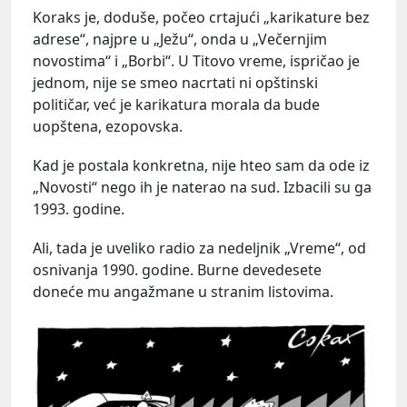
Koraks je, doduše, počeo crtajući „karikature bez
adrese“, najpre u „Ježu“, onda u „Večernjim
novostima“ i „Borbi“. U Titovo vreme, ispričao je
jednom, nije se smeo nacrtati ni opštinski
političar, već je karikatura morala da bude
uopštena, ezopovska.
Kad je postala konkretna, nije hteo sam da ode iz
„Novosti“ nego ih je naterao na sud. Izbacili su ga
1993. godine.
Ali, tada je uveliko radio za nedeljnik „Vreme“, od
osnivanja 1990. godine. Burne devedesete
doneće mu angažmane u stranim listovima.