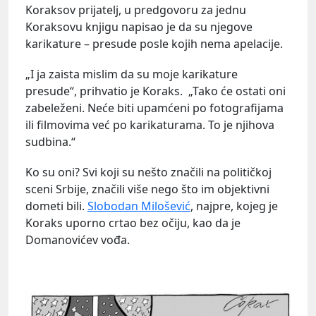
Koraksov prijatelj, u predgovoru za jednu
Koraksovu knjigu napisao je da su njegove
karikature – presude posle kojih nema apelacije.
„I ja zaista mislim da su moje karikature
presude“, prihvatio je Koraks. „Tako će ostati oni
zabeleženi. Neće biti upamćeni po fotografijama
ili filmovima već po karikaturama. To je njihova
sudbina.“
Ko su oni? Svi koji su nešto značili na političkoj
sceni Srbije, značili više nego što im objektivni
dometi bili.
Slobodan Milošević
, najpre, kojeg je
Koraks uporno crtao bez očiju, kao da je
Domanovićev vođa.