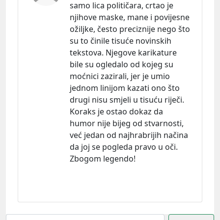
samo lica političara, crtao je
njihove maske, mane i povijesne
ožiljke, često preciznije nego što
su to činile tisuće novinskih
tekstova. Njegove karikature
bile su ogledalo od kojeg su
moćnici zazirali, jer je umio
jednom linijom kazati ono što
drugi nisu smjeli u tisuću riječi.
Koraks je ostao dokaz da
humor nije bijeg od stvarnosti,
već jedan od najhrabrijih načina
da joj se pogleda pravo u oči.
Zbogom legendo!