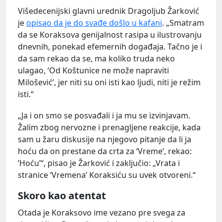
Višedecenijski glavni urednik Dragoljub Žarković
je
opisao da je do svađe došlo u kafani
. „Smatram
da se Koraksova genijalnost rasipa u ilustrovanju
dnevnih, ponekad efemernih događaja. Tačno je i
da sam rekao da se, ma koliko truda neko
ulagao, ‘Od Koštunice ne može napraviti
Milošević’, jer niti su oni isti kao ljudi, niti je režim
isti.“
„Ja i on smo se posvađali i ja mu se izvinjavam.
Žalim zbog nervozne i prenagljene reakcije, kada
sam u žaru diskusije na njegovo pitanje da li ja
hoću da on prestane da crta za ‘Vreme’, rekao:
‘Hoću’“, pisao je Žarković i zaključio: „Vrata i
stranice ‘Vremena’ Koraksiću su uvek otvoreni.“
Skoro kao atentat
Otada je Koraksovo ime vezano pre svega za