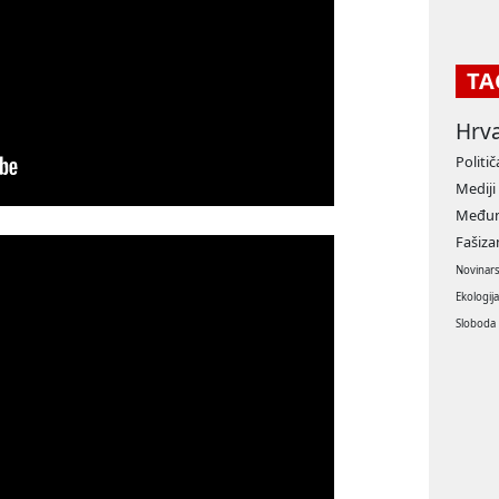
TA
Hrv
Politič
Mediji
Međun
Fašiz
Novinar
Ekologij
Sloboda