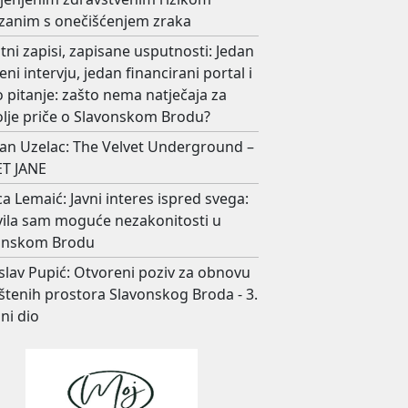
zanim s onečišćenjem zraka
ni zapisi, zapisane usputnosti: Jedan
eni intervju, jedan financirani portal i
 pitanje: zašto nema natječaja za
olje priče o Slavonskom Brodu?
an Uzelac: The Velvet Underground –
T JANE
ca Lemaić: Javni interes ispred svega:
avila sam moguće nezakonitosti u
onskom Brodu
slav Pupić: Otvoreni poziv za obnovu
štenih prostora Slavonskog Broda - 3.
ni dio