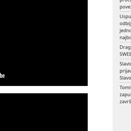
pove
Usput
odbij
jedno
najb
Drag
SWEE
Slavi
prij
Slav
Tomi
zapu
završ