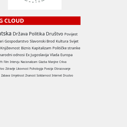
G CLOUD
atska
Država
Politika
Društvo
Povijest
ari
Gospodarstvo
Slavonski Brod
Kultura
Svijet
Književnost
Biznis
Kapitalizam
Političke stranke
arodni odnosi
Ex Jugoslavija
Vlada
Europa
am
Film
Intervju
Nacionalizam
Glazba
Manjine
Crkva
stvo
Zdravlje
Likovnost
Psihologija
Poezija
Obrazovanje
a
Zabava
Umjetnost
Znanost
Solidarnost
Internet
Drustvo