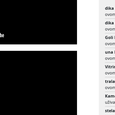
dika
ovom
dika
ovom
Goli
ovom
una
ovom
Vitr
ovom
trala
ovom
Kame
uživ
stel