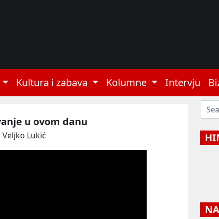
Kultura i zabava
Kolumne
Intervju
Bi
ivanje u ovom danu
 Veljko Lukić
HI
NAJ