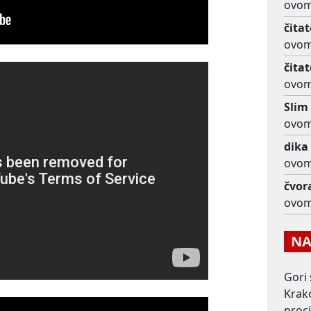
ovom
čitat
ovom
čitat
ovom
Slim
ovom
dika
ovom
čvor
ovom
NAJ
Gori 
Krako
proc