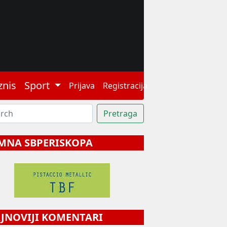
znis
Sport
Prijava
Registracija
MNA SBPERISKOPA
NOVIJI KOMENTARI