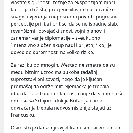
vlastite sigurnosti, težnje za ekspanzijom moći,
kolonija i tržišta; procjene vlastite i protivničke
snage, uvjerenja i neposredni povodi, pogrešne
percepcije prilika i pritisci da se ne ispadne slab,
revanšizmi i osvajački snovi, vojni planovi i
zanemarivanje diplomacije – sveukupno,
“intenzivno složen skup nadi i prijetnji” koji je
doveo do spremnosti na velike rizike.
Za razliku od mnogih, Westad ne smatra da su
među bitnim uzrocima sukoba tadašnji
suprotstavljeni savezi, nego da je ključan
promašaj da održe mir: Njemačka je trebala
obuzdati austrougarsko nastojanje da silom riješi
odnose sa Srbijom, dok je Britanija u ime
odvraćanja trebala nedvosmislenije stajati uz
Francusku.
Osim što je današnji svijet kaotičan barem koliko