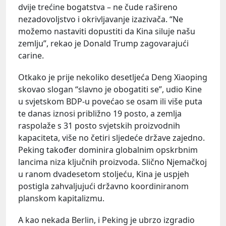
dvije trećine bogatstva – ne čude rašireno
nezadovoljstvo i okrivljavanje izazivača. “Ne
možemo nastaviti dopustiti da Kina siluje našu
zemlju”, rekao je Donald Trump zagovarajući
carine.
Otkako je prije nekoliko desetljeća Deng Xiaoping
skovao slogan “slavno je obogatiti se”, udio Kine
u svjetskom BDP-u povećao se osam ili više puta
te danas iznosi približno 19 posto, a zemlja
raspolaže s 31 posto svjetskih proizvodnih
kapaciteta, više no četiri sljedeće države zajedno.
Peking također dominira globalnim opskrbnim
lancima niza ključnih proizvoda. Slično Njemačkoj
u ranom dvadesetom stoljeću, Kina je uspjeh
postigla zahvaljujući državno koordiniranom
planskom kapitalizmu.
A kao nekada Berlin, i Peking je ubrzo izgradio