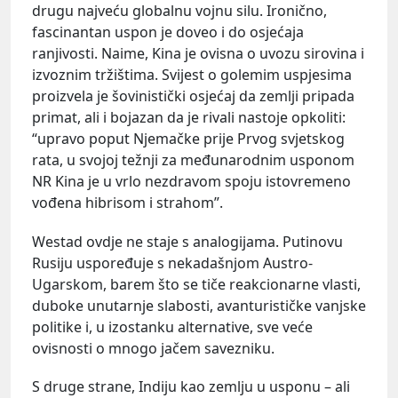
drugu najveću globalnu vojnu silu. Ironično,
fascinantan uspon je doveo i do osjećaja
ranjivosti. Naime, Kina je ovisna o uvozu sirovina i
izvoznim tržištima. Svijest o golemim uspjesima
proizvela je šovinistički osjećaj da zemlji pripada
primat, ali i bojazan da je rivali nastoje opkoliti:
“upravo poput Njemačke prije Prvog svjetskog
rata, u svojoj težnji za međunarodnim usponom
NR Kina je u vrlo nezdravom spoju istovremeno
vođena hibrisom i strahom”.
Westad ovdje ne staje s analogijama. Putinovu
Rusiju uspoređuje s nekadašnjom Austro-
Ugarskom, barem što se tiče reakcionarne vlasti,
duboke unutarnje slabosti, avanturističke vanjske
politike i, u izostanku alternative, sve veće
ovisnosti o mnogo jačem savezniku.
S druge strane, Indiju kao zemlju u usponu – ali