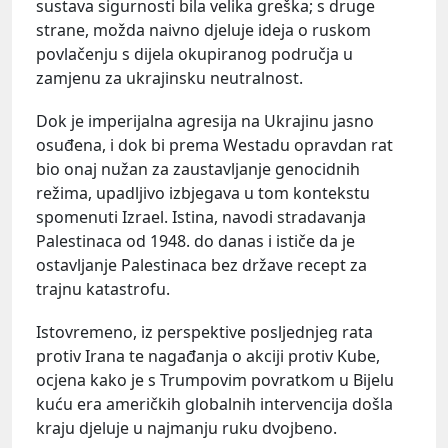
sustava sigurnosti bila velika greška; s druge
strane, možda naivno djeluje ideja o ruskom
povlačenju s dijela okupiranog područja u
zamjenu za ukrajinsku neutralnost.
Dok je imperijalna agresija na Ukrajinu jasno
osuđena, i dok bi prema Westadu opravdan rat
bio onaj nužan za zaustavljanje genocidnih
režima, upadljivo izbjegava u tom kontekstu
spomenuti Izrael. Istina, navodi stradavanja
Palestinaca od 1948. do danas i ističe da je
ostavljanje Palestinaca bez države recept za
trajnu katastrofu.
Istovremeno, iz perspektive posljednjeg rata
protiv Irana te nagađanja o akciji protiv Kube,
ocjena kako je s Trumpovim povratkom u Bijelu
kuću era američkih globalnih intervencija došla
kraju djeluje u najmanju ruku dvojbeno.