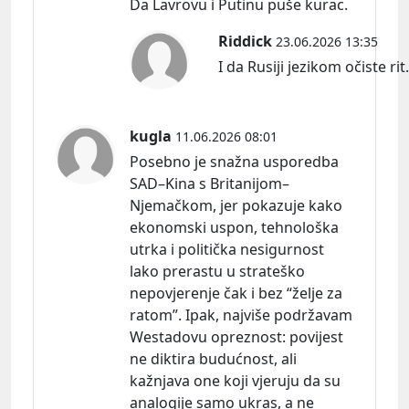
Da Lavrovu i Putinu puše kurac.
Riddick
23.06.2026 13:35
I da Rusiji jezikom očiste rit.
kugla
11.06.2026 08:01
Posebno je snažna usporedba
SAD–Kina s Britanijom–
Njemačkom, jer pokazuje kako
ekonomski uspon, tehnološka
utrka i politička nesigurnost
lako prerastu u strateško
nepovjerenje čak i bez “želje za
ratom”. Ipak, najviše podržavam
Westadovu
opreznost:
povijest
ne diktira budućnost, ali
kažnjava one koji vjeruju da su
analogije samo ukras, a ne