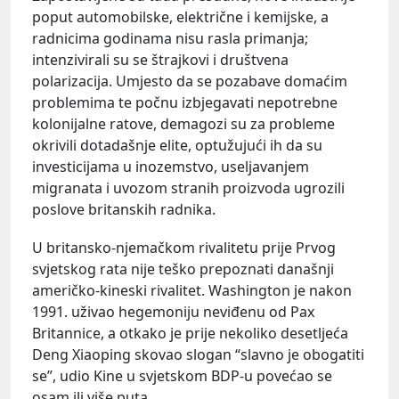
poput automobilske, električne i kemijske, a
radnicima godinama nisu rasla primanja;
intenzivirali su se štrajkovi i društvena
polarizacija. Umjesto da se pozabave domaćim
problemima te počnu izbjegavati nepotrebne
kolonijalne ratove, demagozi su za probleme
okrivili dotadašnje elite, optužujući ih da su
investicijama u inozemstvo, useljavanjem
migranata i uvozom stranih proizvoda ugrozili
poslove britanskih radnika.
U britansko-njemačkom rivalitetu prije Prvog
svjetskog rata nije teško prepoznati današnji
američko-kineski rivalitet. Washington je nakon
1991. uživao hegemoniju neviđenu od Pax
Britannice, a otkako je prije nekoliko desetljeća
Deng Xiaoping skovao slogan “slavno je obogatiti
se”, udio Kine u svjetskom BDP-u povećao se
osam ili više puta