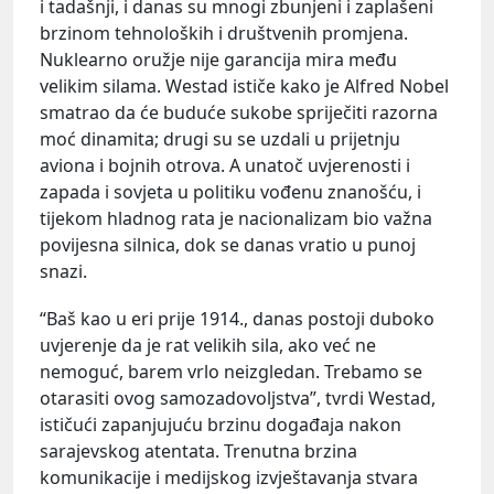
i tadašnji, i danas su mnogi zbunjeni i zaplašeni
brzinom tehnoloških i društvenih promjena.
Nuklearno oružje nije garancija mira među
velikim silama. Westad ističe kako je Alfred Nobel
smatrao da će buduće sukobe spriječiti razorna
moć dinamita; drugi su se uzdali u prijetnju
aviona i bojnih otrova. A unatoč uvjerenosti i
zapada i sovjeta u politiku vođenu znanošću, i
tijekom hladnog rata je nacionalizam bio važna
povijesna silnica, dok se danas vratio u punoj
snazi.
“Baš kao u eri prije 1914., danas postoji duboko
uvjerenje da je rat velikih sila, ako već ne
nemoguć, barem vrlo neizgledan. Trebamo se
otarasiti ovog samozadovoljstva”, tvrdi Westad,
ističući zapanjujuću brzinu događaja nakon
sarajevskog atentata. Trenutna brzina
komunikacije i medijskog izvještavanja stvara