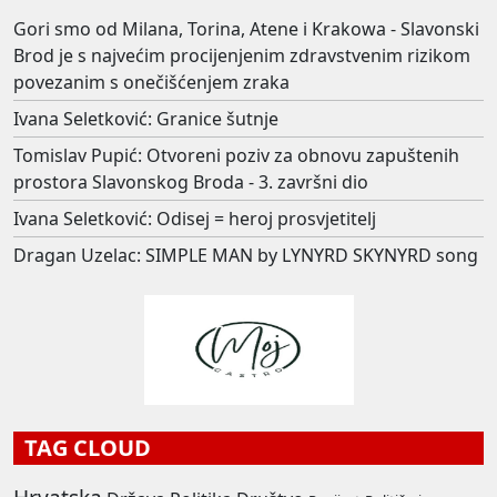
Gori smo od Milana, Torina, Atene i Krakowa - Slavonski
Brod je s najvećim procijenjenim zdravstvenim rizikom
povezanim s onečišćenjem zraka
Ivana Seletković: Granice šutnje
Tomislav Pupić: Otvoreni poziv za obnovu zapuštenih
prostora Slavonskog Broda - 3. završni dio
Ivana Seletković: Odisej = heroj prosvjetitelj
Dragan Uzelac: SIMPLE MAN by LYNYRD SKYNYRD song
TAG CLOUD