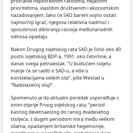
protratile nepotrebnim ratovima, nejasnim
prioritetima, vlastitim društvenim i ekonomskim
nazadovanjem. Iako će SAD barem vojno ostati
najmoćniji igrač, njegova relativna nadmoć i
sposobnost diktiranja razvoja međunarodnih
odnosa opadaju.
Nakon Drugog svjetskog rata SAD je činio oko 40
posto svjetskog BDP-a, 1991. oko četvrtine, a
danas svega petnaestak. “U budućem svijetu
manje će se raditi o SAD-u, a više o
konstelacijama velikih sila”, piše Westad u
“Nadolazećoj oluji”.
Spomenuto je da aktualni poredak uspoređuje s
onim otprije Prvog svjetskog rata; “period
kasnog devetnaestog do ranog dvadesetog
stoljeća, s dugim periodom mira među velikim
silama, opadanjem britanske hegemonije,