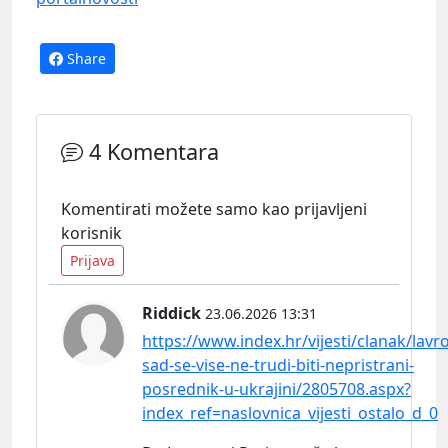
Share
4 Komentara
Komentirati možete samo kao prijavljeni
korisnik
Prijava
Riddick
23.06.2026 13:31
https://www.index.hr/vijesti/clanak/lavr
sad-se-vise-ne-trudi-biti-nepristrani-
posrednik-u-ukrajini/2805708.aspx?
index_ref=naslovnica_vijesti_ostalo_d_0