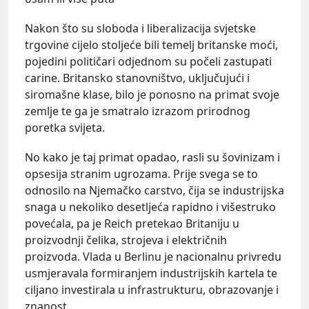
Nakon što su sloboda i liberalizacija svjetske
trgovine cijelo stoljeće bili temelj britanske moći,
pojedini političari odjednom su počeli zastupati
carine. Britansko stanovništvo, uključujući i
siromašne klase, bilo je ponosno na primat svoje
zemlje te ga je smatralo izrazom prirodnog
poretka svijeta.
No kako je taj primat opadao, rasli su šovinizam i
opsesija stranim ugrozama. Prije svega se to
odnosilo na Njemačko carstvo, čija se industrijska
snaga u nekoliko desetljeća rapidno i višestruko
povećala, pa je Reich pretekao Britaniju u
proizvodnji čelika, strojeva i električnih
proizvoda. Vlada u Berlinu je nacionalnu privredu
usmjeravala formiranjem industrijskih kartela te
ciljano investirala u infrastrukturu, obrazovanje i
znanost.