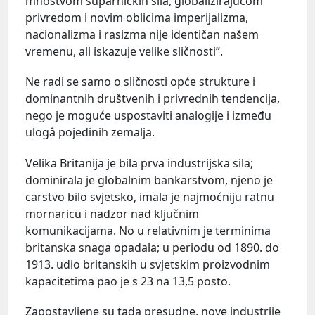
mnoštvom suparničkih sila, globalizirajućom
privredom i novim oblicima imperijalizma,
nacionalizma i rasizma nije identičan našem
vremenu, ali iskazuje velike sličnosti”.
Ne radi se samo o sličnosti opće strukture i
dominantnih društvenih i privrednih tendencija,
nego je moguće uspostaviti analogije i između
ulogâ pojedinih zemalja.
Velika Britanija je bila prva industrijska sila;
dominirala je globalnim bankarstvom, njeno je
carstvo bilo svjetsko, imala je najmoćniju ratnu
mornaricu i nadzor nad ključnim
komunikacijama. No u relativnim je terminima
britanska snaga opadala; u periodu od 1890. do
1913. udio britanskih u svjetskim proizvodnim
kapacitetima pao je s 23 na 13,5 posto.
Zapostavljene su tada presudne, nove industrije