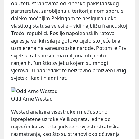
obuzetu strahovima od kinesko-pakistanskog
partnerstva, zarobljenu u teritorijalnom sporu s
daleko moćnijim Pekingom te nesigurnu oko
vlastitog statusa velesile – vidi najbližu francuskoj
Trećoj republici. Poslije napoleonskih ratova
agresija velikih sila je gotovo cijelo stoljeće bila
usmjerena na vaneuropske narode. Potom je Prvi
svjetski rat s desecima milijuna ubijenih i
ranjenih, “uništio svijet u kojem su mnogi
vjerovali u napredak” te neizravno proizveo Drugi
svjetski, kao i hladni rat.
Odd Arne Westad
Westad analizira višestruke i međusobno
isprepletene uzroke Velikog rata, jedne od
najvećih katastrofa ljudske povijesti: strateška
razmatranja, kao što su strahovi oko očuvanja