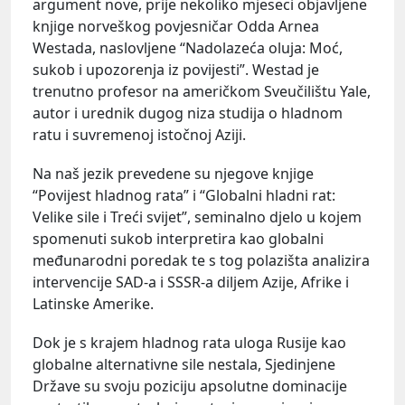
argument nove, prije nekoliko mjeseci objavljene
knjige norveškog povjesničar Odda Arnea
Westada, naslovljene “Nadolazeća oluja: Moć,
sukob i upozorenja iz povijesti”. Westad je
trenutno profesor na američkom Sveučilištu Yale,
autor i urednik dugog niza studija o hladnom
ratu i suvremenoj istočnoj Aziji.
Na naš jezik prevedene su njegove knjige
“Povijest hladnog rata” i “Globalni hladni rat:
Velike sile i Treći svijet”, seminalno djelo u kojem
spomenuti sukob interpretira kao globalni
međunarodni poredak te s tog polazišta analizira
intervencije SAD-a i SSSR-a diljem Azije, Afrike i
Latinske Amerike.
Dok je s krajem hladnog rata uloga Rusije kao
globalne alternativne sile nestala, Sjedinjene
Države su svoju poziciju apsolutne dominacije