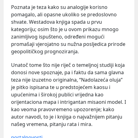
Poznata je teza kako su analogije korisno
pomagalo, ali opasne ukoliko se predoslovno
shvate. Westadova knjiga spada u prvu
kategoriju; osim što je u ovom prikazu mnogo
zanimljivog ispušteno, određeni mogući
promašaji vjerojatno su nužna posljedica prirode
geopolitičkog prognoziranja.
Unatoč tome što nije riječ o temeljnoj studiji koja
donosi nove spoznaje, pa i faktu da sama glavna
teza nije izuzetno originalna, “Nadolazeća oluja”
je pitko ispisana te u predstojećem kaosu i
upućenima i širokoj publici vrijedna kao
orijentaciona mapa i intrigantan misaoni model. I
kao veoma pravovremeno upozorenje; kako
autor navodi, to je i knjiga o najvažnijem pitanju
našeg vremena, pitanju rata i mira.
portalnovosti