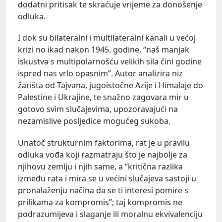
dodatni pritisak te skraćuje vrijeme za donošenje
odluka.
I dok su bilateralni i multilateralni kanali u većoj
krizi no ikad nakon 1945. godine, “naš manjak
iskustva s multipolarnošću velikih sila čini godine
ispred nas vrlo opasnim”. Autor analizira niz
žarišta od Tajvana, jugoistočne Azije i Himalaje do
Palestine i Ukrajine, te snažno zagovara mir u
gotovo svim slučajevima, upozoravajući na
nezamislive posljedice mogućeg sukoba.
Unatoč strukturnim faktorima, rat je u pravilu
odluka vođa koji razmatraju što je najbolje za
njihovu zemlju i njih same, a “kritična razlika
između rata i mira se u većini slučajeva sastoji u
pronalaženju načina da se ti interesi pomire s
prilikama za kompromis”; taj kompromis ne
podrazumijeva i slaganje ili moralnu ekvivalenciju