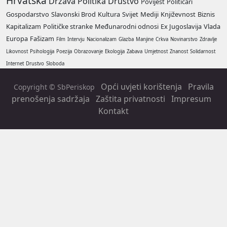
Hrvatska
Država
Politika
Društvo
Povijest
Političari
Gospodarstvo
Slavonski Brod
Kultura
Svijet
Mediji
Književnost
Biznis
Kapitalizam
Političke stranke
Međunarodni odnosi
Ex Jugoslavija
Vlada
Europa
Fašizam
Film
Intervju
Nacionalizam
Glazba
Manjine
Crkva
Novinarstvo
Zdravlje
Likovnost
Psihologija
Poezija
Obrazovanje
Ekologija
Zabava
Umjetnost
Znanost
Solidarnost
Internet
Drustvo
Sloboda
Opći uvjeti korištenja
Pravila
Copyright © SbPeriskop
prenošenja sadržaja
Zaštita privatnosti
Impresum
Kontakt