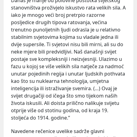
Danas je manje od polovine postotka svjetskog
stanovništva proživjelo iskustvo rata velikih sila. A
iako je mnogo veći broj pretrpio razorne
posljedice drugih tipova ratovanja, većina
trenutno punoljetnih ljudi odrasla je u relativno
stabilnim svjetovima kojima su vladale jedna ili
dvije supersile. Ti svjetovi nisu bili mirni, ali su do
neke mjere bili predvidljivi. Naš današnji svijet
postaje sve kompleksniji i neizvjesniji. Ulazimo u
fazu u kojoj se više velikih sila natječe za nadmoć
unutar pojedinih regija i unutar ljudskih pothvata
kao što su nuklearna tehnologija, umjetna
inteligencija ili istraživanje svemira. (…) Ovaj je
svijet drugačiji od ičega što smo tijekom naših
života iskusili. Ali doista prilično nalikuje svijetu
otprije više od stotinu godina, od kraja 19.
stoljeća do 1914. godine.”
Navedene rečenice uvelike sadrže glavni