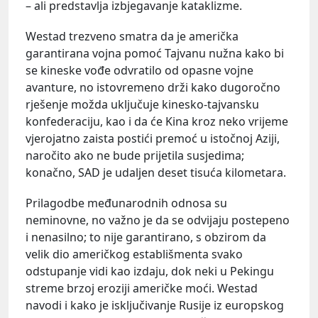
– ali predstavlja izbjegavanje kataklizme.
Westad trezveno smatra da je američka
garantirana vojna pomoć Tajvanu nužna kako bi
se kineske vođe odvratilo od opasne vojne
avanture, no istovremeno drži kako dugoročno
rješenje možda uključuje kinesko-tajvansku
konfederaciju, kao i da će Kina kroz neko vrijeme
vjerojatno zaista postići premoć u istočnoj Aziji,
naročito ako ne bude prijetila susjedima;
konačno, SAD je udaljen deset tisuća kilometara.
Prilagodbe međunarodnih odnosa su
neminovne, no važno je da se odvijaju postepeno
i nenasilno; to nije garantirano, s obzirom da
velik dio američkog establišmenta svako
odstupanje vidi kao izdaju, dok neki u Pekingu
streme brzoj eroziji američke moći. Westad
navodi i kako je isključivanje Rusije iz europskog