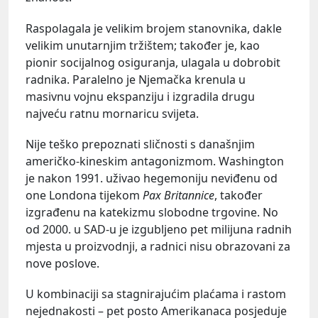
Raspolagala je velikim brojem stanovnika, dakle
velikim unutarnjim tržištem; također je, kao
pionir socijalnog osiguranja, ulagala u dobrobit
radnika. Paralelno je Njemačka krenula u
masivnu vojnu ekspanziju i izgradila drugu
najveću ratnu mornaricu svijeta.
Nije teško prepoznati sličnosti s današnjim
američko-kineskim antagonizmom. Washington
je nakon 1991. uživao hegemoniju neviđenu od
one Londona tijekom
Pax Britannice
, također
izgrađenu na katekizmu slobodne trgovine. No
od 2000. u SAD-u je izgubljeno pet milijuna radnih
mjesta u proizvodnji, a radnici nisu obrazovani za
nove poslove.
U kombinaciji sa stagnirajućim plaćama i rastom
nejednakosti – pet posto Amerikanaca posjeduje