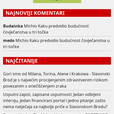
NAJNOVIJI KOMENTARI
Budainka
Michio Kaku predvidio budućnost
čovječanstva u tri točke
medo
Michio Kaku predvidio budućnost čovječanstva u
tri točke
NAJČITANIJE
Gori smo od Milana, Torina, Atene i Krakowa - Slavonski
Brod je s najvećim procijenjenim zdravstvenim rizikom
povezanim s onečišćenjem zraka
Usputni zapisi, zapisane usputnosti: Jedan odbijeni
intervju, jedan financirani portal i jedno pitanje: zašto
nema natječaja za najbolje priče o Slavonskom Brodu?