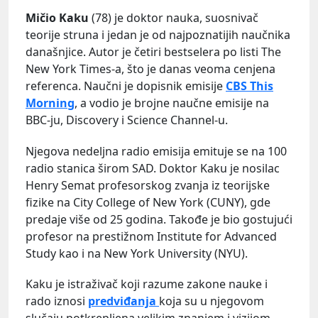
Mičio Kaku
(78) je doktor nauka, suosnivač
teorije struna i jedan je od najpoznatijih naučnika
današnjice. Autor je četiri bestselera po listi The
New York Times-a, što je danas veoma cenjena
referenca. Naučni je dopisnik emisije
CBS This
Morning
, a vodio je brojne naučne emisije na
BBC-ju, Discovery i Science Channel-u.
Njegova nedeljna radio emisija emituje se na 100
radio stanica širom SAD. Doktor Kaku je nosilac
Henry Semat profesorskog zvanja iz teorijske
fizike na City College of New York (CUNY), gde
predaje više od 25 godina. Takođe je bio gostujući
profesor na prestižnom Institute for Advanced
Study kao i na New York University (NYU).
Kaku je istraživač koji razume zakone nauke i
rado iznosi
predviđanja
koja su u njegovom
slučaju potkrepljena velikim znanjem i vizijom.