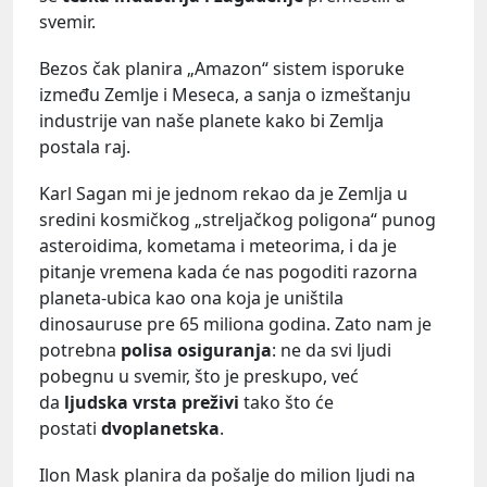
svemir.
Bezos čak planira „Amazon“ sistem isporuke
između Zemlje i Meseca, a sanja o izmeštanju
industrije van naše planete kako bi Zemlja
postala raj.
Karl Sagan mi je jednom rekao da je Zemlja u
sredini kosmičkog „streljačkog poligona“ punog
asteroidima, kometama i meteorima, i da je
pitanje vremena kada će nas pogoditi razorna
planeta-ubica kao ona koja je uništila
dinosauruse pre 65 miliona godina. Zato nam je
potrebna
polisa osiguranja
: ne da svi ljudi
pobegnu u svemir, što je preskupo, već
da
ljudska vrsta preživi
tako što će
postati
dvoplanetska
.
Ilon Mask planira da pošalje do milion ljudi na