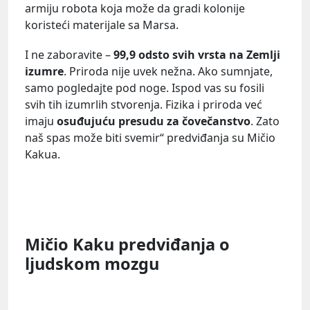
armiju robota koja može da gradi kolonije
koristeći materijale sa Marsa.
I ne zaboravite –
99,9 odsto svih vrsta na Zemlji
izumre
. Priroda nije uvek nežna. Ako sumnjate,
samo pogledajte pod noge. Ispod vas su fosili
svih tih izumrlih stvorenja. Fizika i priroda već
imaju
osuđujuću presudu za čovečanstvo
. Zato
naš spas može biti svemir“ predviđanja su Mičio
Kakua.
Mičio Kaku predviđanja o
ljudskom mozgu