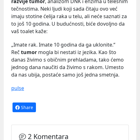
razvije tumor
, analizom DNK i enzima u telesnim
tečnostima. Neki ljudi koji sada čitaju ovo već
imaju stotine ćelija raka u telu, ali neće saznati za
to još 10 godina. U budućnosti, biće dovoljno da
vaš toalet kaže:
„Imate rak. Imate 10 godina da ga uklonite.“
Reč
tumor
mogla bi nestati iz jezika. Kao što
danas živimo s običnim prehladama, tako ćemo
jednog dana naučiti da živimo s rakom. Umesto
da nas ubija, postaće samo još jedna smetnja.
pulse
Share
2 Komentara