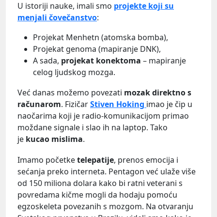
U istoriji nauke, imali smo
projekte koji su
menjali čovečanstvo
:
Projekat Menhetn (atomska bomba),
Projekat genoma (mapiranje DNK),
A sada,
projekat konektoma
– mapiranje
celog ljudskog mozga.
Već danas možemo povezati
mozak direktno s
računarom
. Fizičar
Stiven Hoking
imao je čip u
naočarima koji je radio-komunikacijom primao
moždane signale i slao ih na laptop. Tako
je
kucao mislima
.
Imamo početke
telepatije
, prenos emocija i
sećanja preko interneta. Pentagon već ulaže više
od 150 miliona dolara kako bi ratni veterani s
povredama kičme mogli da hodaju pomoću
egzoskeleta povezanih s mozgom. Na otvaranju