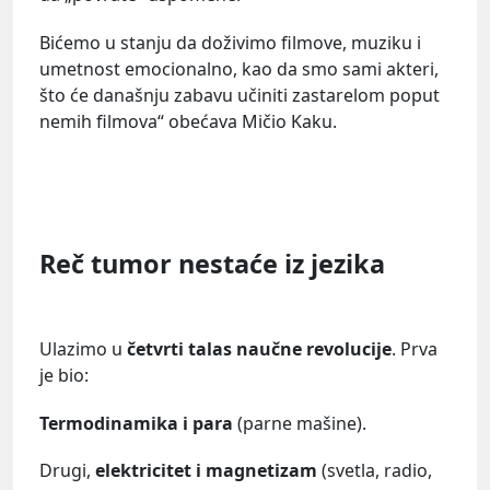
Bićemo u stanju da doživimo filmove, muziku i
umetnost emocionalno, kao da smo sami akteri,
što će današnju zabavu učiniti zastarelom poput
nemih filmova“ obećava Mičio Kaku.
Reč tumor nestaće iz jezika
Ulazimo u
četvrti talas naučne revolucije
. Prva
je bio:
Termodinamika i para
(parne mašine).
Drugi,
elektricitet i magnetizam
(svetla, radio,