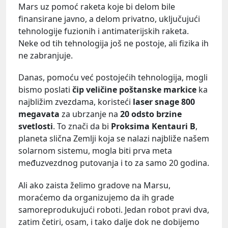
Mars uz pomoć raketa koje bi delom bile
finansirane javno, a delom privatno, uključujući
tehnologije fuzionih i antimaterijskih raketa.
Neke od tih tehnologija još ne postoje, ali fizika ih
ne zabranjuje.
Danas, pomoću već postojećih tehnologija, mogli
bismo poslati
čip veličine poštanske markice
ka
najbližim zvezdama, koristeći
laser snage 800
megavata
za ubrzanje na
20 odsto brzine
svetlosti
. To znači da bi
Proksima Kentauri B
,
planeta slična Zemlji koja se nalazi najbliže našem
solarnom sistemu, mogla biti prva meta
međuzvezdnog putovanja i to za samo 20 godina.
Ali ako zaista želimo gradove na Marsu,
moraćemo da organizujemo da ih grade
samoreprodukujući roboti. Jedan robot pravi dva,
zatim četiri, osam, i tako dalje dok ne dobijemo