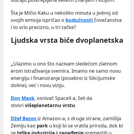
Šta je Mičio Kaku u nekoliko minuta u jednoj od
svojih emisija ispričao o
budućnosti
čovečanstva
i to vrlo precizno, u tri tačke?
Ljudska vrsta biće dvoplanetska
„
Ulazimo u ono što nazivam sledećom zlatnom
erom istraživanja svemira. Imamo ne samo novu
energiju i finansiranje (posebno iz Silicijumske
doline), već i novu viziju.
Ilon Mask
, osnivač SpaceX-a, želi da
stvori
višeplanetarnu vrstu
.
Džef Bezos
iz Amazon-a, s druge strane, zamišlja
Zemlju kao
park
u koji bi se vratila priroda, dok bi
se
teška industrija i zagađenje
premestili u