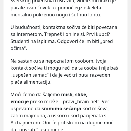
Svetskog prvenstva u Brazilu, videli smo kako je
paralizovan čovek uz pomoć egzoskeleta
mentalno pokrenuo nogu i šutnuo loptu.
U budućnosti, kontaktna sočiva će biti povezana
sa internetom. Trepneš i online si. Prvi kupci?
Studenti na ispitima. Odgovori će im biti „pred
očima“.
Na sastanku sa nepoznatom osobom, tvoja
kontakt sočiva ti mogu reći da ta osoba i nije baš
„uspešan samac“ i da je već tri puta razveden i
plaća alimentaciju.
Moći ćemo da šaljemo
misli, slike,
emocije
preko mreže – pravi „brain-net“. Već
uspevamo da
snimimo sećanja
kod miševa,
zatim majmuna, a uskoro i kod pacijenata s
Alchajmerom. Oni će pritiskom na dugme moći
da „povrate“ uspomene.