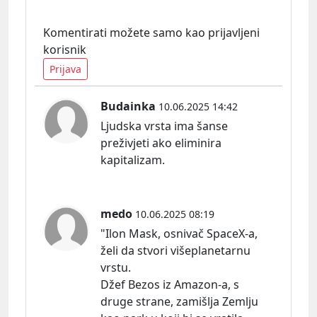
Komentirati možete samo kao prijavljeni
korisnik
Prijava
Budainka
10.06.2025 14:42
Ljudska vrsta ima šanse
preživjeti ako eliminira
kapitalizam.
medo
10.06.2025 08:19
"Ilon Mask, osnivač SpaceX-a,
želi da stvori višeplanetarnu
vrstu.
Džef Bezos iz Amazon-a, s
druge strane, zamišlja Zemlju