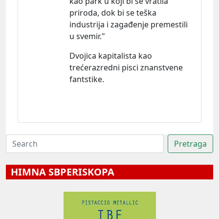
kao park u koji bi se vratila
priroda, dok bi se teška
industrija i zagađenje premestili
u svemir."
Dvojica kapitalista kao
trećerazredni pisci znanstvene
fantstike.
HIMNA SBPERISKOPA