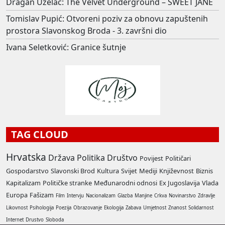
Dragan Uzelac: The Velvet Underground – SWEET JANE
Tomislav Pupić: Otvoreni poziv za obnovu zapuštenih
prostora Slavonskog Broda - 3. završni dio
Ivana Seletković: Granice šutnje
TAG CLOUD
Hrvatska
Država
Politika
Društvo
Povijest
Političari
Gospodarstvo
Slavonski Brod
Kultura
Svijet
Mediji
Književnost
Biznis
Kapitalizam
Političke stranke
Međunarodni odnosi
Ex Jugoslavija
Vlada
Europa
Fašizam
Film
Intervju
Nacionalizam
Glazba
Manjine
Crkva
Novinarstvo
Zdravlje
Likovnost
Psihologija
Poezija
Obrazovanje
Ekologija
Zabava
Umjetnost
Znanost
Solidarnost
Internet
Drustvo
Sloboda