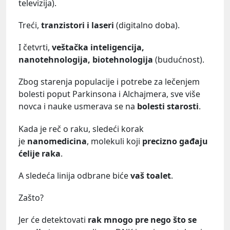
televizija).
Treći,
tranzistori i laseri
(digitalno doba).
I četvrti,
veštačka inteligencija,
nanotehnologija, biotehnologija
(budućnost).
Zbog starenja populacije i potrebe za lečenjem
bolesti poput Parkinsona i Alchajmera, sve više
novca i nauke usmerava se na
bolesti starosti
.
Kada je reč o raku, sledeći korak
je
nanomedicina
, molekuli koji
precizno gađaju
ćelije raka
.
A sledeća linija odbrane biće
vaš toalet
.
Zašto?
Jer će detektovati
rak mnogo pre nego što se