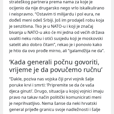
strateškog partnera prema nama za koje je
ocijenio da nije drugarsko nego vrlo iskalkulirano
i neispravno. “Ostavim ti milijardu i pol eura, ne
dođeš meni odeš Srbiji. Još im prodaješ robu koja
je senzitivna. Tko je u NATO-u i koji je značaj
bivanja u NATO-u ako će mi jedna od većih država
uvaliti neku robu i otići susjedu koji je moskovski
satelit ako dobro čitam”, rekao je i ponovio kako
je htio da ovo prođe mirno, ali “galamdžija ne da”.
‘Kada generali počnu govoriti,
vrijeme je da povučemo ručnu’
“Dakle, poziva nas vojska čiji prvi vojnik šalje
poruke krvi i smrti: ‘Pripremite se da će vaša
djeca ginuti’. Drugo, situacija u kojoj vojnici imaju
pravo na takav način politički komunicirati meni
je neprihvatljivo. Nema šanse da neki hrvatski
general prijeđe granicu svoje nadležnosti i šalje