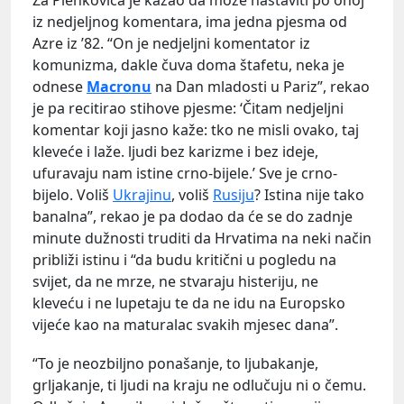
Za Plenkovića je kazao da može nastaviti po onoj
iz nedjeljnog komentara, ima jedna pjesma od
Azre iz ’82. “On je nedjeljni komentator iz
komunizma, dakle čuva doma štafetu, neka je
odnese
Macronu
na Dan mladosti u Pariz”, rekao
je pa recitirao stihove pjesme: ‘Čitam nedjeljni
komentar koji jasno kaže: tko ne misli ovako, taj
kleveće i laže. ljudi bez karizme i bez ideje,
ufuravaju nam istine crno-bijele.’ Sve je crno-
bijelo. Voliš
Ukrajinu
, voliš
Rusiju
? Istina nije tako
banalna”, rekao je pa dodao da će se do zadnje
minute dužnosti truditi da Hrvatima na neki način
približi istinu i “da budu kritični u pogledu na
svijet, da ne mrze, ne stvaraju histeriju, ne
kleveću i ne lupetaju te da ne idu na Europsko
vijeće kao na maturalac svakih mjesec dana”.
“To je neozbiljno ponašanje, to ljubakanje,
grljakanje, ti ljudi na kraju ne odlučuju ni o čemu.