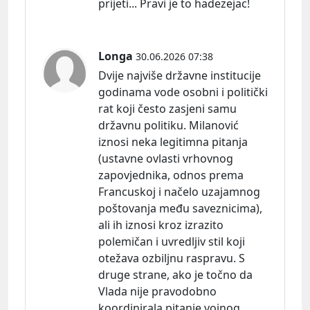
prijeti... Pravi je to hadezejac!
Longa
30.06.2026 07:38
Dvije najviše državne institucije
godinama vode osobni i politički
rat koji često zasjeni samu
državnu politiku. Milanović
iznosi neka legitimna pitanja
(ustavne ovlasti vrhovnog
zapovjednika, odnos prema
Francuskoj i načelo uzajamnog
poštovanja među saveznicima),
ali ih iznosi kroz izrazito
polemičan i uvredljiv stil koji
otežava ozbiljnu raspravu. S
druge strane, ako je točno da
Vlada nije pravodobno
koordinirala pitanje vojnog