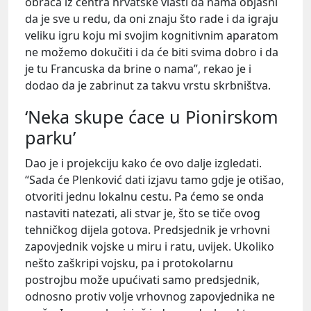
obraća iz centra hrvatske vlasti da nama objasni
da je sve u redu, da oni znaju što rade i da igraju
veliku igru koju mi svojim kognitivnim aparatom
ne možemo dokučiti i da će biti svima dobro i da
je tu Francuska da brine o nama”, rekao je i
dodao da je zabrinut za takvu vrstu skrbništva.
‘Neka skupe ćace u Pionirskom
parku’
Dao je i projekciju kako će ovo dalje izgledati.
“Sada će Plenković dati izjavu tamo gdje je otišao,
otvoriti jednu lokalnu cestu. Pa ćemo se onda
nastaviti natezati, ali stvar je, što se tiče ovog
tehničkog dijela gotova. Predsjednik je vrhovni
zapovjednik vojske u miru i ratu, uvijek. Ukoliko
nešto zaškripi vojsku, pa i protokolarnu
postrojbu može upućivati samo predsjednik,
odnosno protiv volje vrhovnog zapovjednika ne