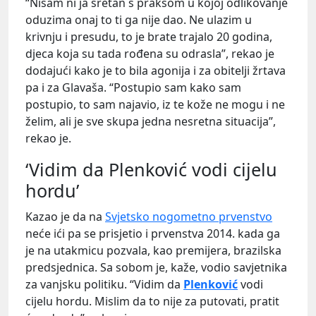
“Nisam ni ja sretan s praksom u kojoj odlikovanje
oduzima onaj to ti ga nije dao. Ne ulazim u
krivnju i presudu, to je brate trajalo 20 godina,
djeca koja su tada rođena su odrasla”, rekao je
dodajući kako je to bila agonija i za obitelji žrtava
pa i za Glavaša. “Postupio sam kako sam
postupio, to sam najavio, iz te kože ne mogu i ne
želim, ali je sve skupa jedna nesretna situacija”,
rekao je.
‘Vidim da Plenković vodi cijelu
hordu’
Kazao je da na
Svjetsko nogometno prvenstvo
neće ići pa se prisjetio i prvenstva 2014. kada ga
je na utakmicu pozvala, kao premijera, brazilska
predsjednica. Sa sobom je, kaže, vodio savjetnika
za vanjsku politiku. “Vidim da
Plenković
vodi
cijelu hordu. Mislim da to nije za putovati, pratit