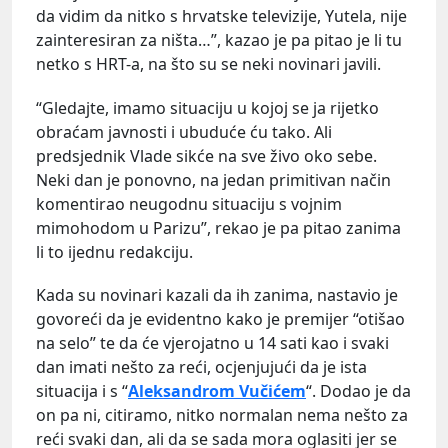
da vidim da nitko s hrvatske televizije, Yutela, nije
zainteresiran za ništa…”, kazao je pa pitao je li tu
netko s HRT-a, na što su se neki novinari javili.
“Gledajte, imamo situaciju u kojoj se ja rijetko
obraćam javnosti i ubuduće ću tako. Ali
predsjednik Vlade sikće na sve živo oko sebe.
Neki dan je ponovno, na jedan primitivan način
komentirao neugodnu situaciju s vojnim
mimohodom u Parizu”, rekao je pa pitao zanima
li to ijednu redakciju.
Kada su novinari kazali da ih zanima, nastavio je
govoreći da je evidentno kako je premijer “otišao
na selo” te da će vjerojatno u 14 sati kao i svaki
dan imati nešto za reći, ocjenjujući da je ista
situacija i s “
Aleksandrom Vučićem
“. Dodao je da
on pa ni, citiramo, nitko normalan nema nešto za
reći svaki dan, ali da se sada mora oglasiti jer se