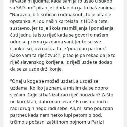
hrvatskim ljudima, kada sam ja to ušao u sukob
sa SAD-om” pitao je i dodao da ga to baš zanima.
“Naravno, biti kritičan i odmaknuti, to je pitanje
opstanka. Ali od naših kartelaša iz HDZ-a ćete
sustavno, jer to je škola razmišljanja i ponašanja,
čuti jednu te istu riječ kada se govori o našem
odnosu prema gazdama vani. Jer to su sve
člankolisci, ovi naši, a to je ‘pouzdan partner.’
Kako vam ta riječ zvuči”, pitao je pa rekao da je to
riječ slavenskog korijena, iz riječi uzde te dodao
da se za uzde drži konje.
“Onaj u koga se možeš uzdati, a uzdaš se
uzdama. Koliko ja znam, a mislim da se dobro
sjećam. Gdje si baš izabrao riječ pouzdan? Zašto
ne korektan, dobronamjeran? Pa nismo mi tu
radi drugih nego radi sebe. Ali, mi smo pouzdan
partner, kada nam netko lupi petom o pod,
trčimo s počasni zaštitnom bojnom u Pariz i