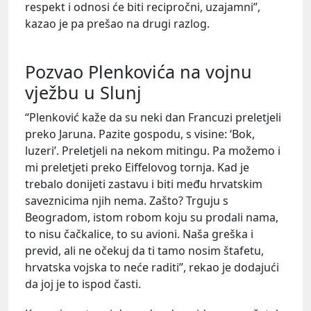
respekt i odnosi će biti recipročni, uzajamni”,
kazao je pa prešao na drugi razlog.
Pozvao Plenkovića na vojnu
vježbu u Slunj
“Plenković kaže da su neki dan Francuzi preletjeli
preko Jaruna. Pazite gospodu, s visine: ‘Bok,
luzeri’. Preletjeli na nekom mitingu. Pa možemo i
mi preletjeti preko Eiffelovog tornja. Kad je
trebalo donijeti zastavu i biti među hrvatskim
saveznicima njih nema. Zašto? Trguju s
Beogradom, istom robom koju su prodali nama,
to nisu čačkalice, to su avioni. Naša greška i
previd, ali ne očekuj da ti tamo nosim štafetu,
hrvatska vojska to neće raditi”, rekao je dodajući
da joj je to ispod časti.