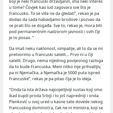
koji je neki francuski državljanin, ima neki interes
u tome? Čovjek kao lud zagovara sve što je
francusko. To se više ne da gledati”, rekao je pa
dodao da sada nabavljamo brodove i pozvao da
se prati što se događa. Sve to, rekao je, mora biti
pod permanentnim nadzorom javnosti i svih čiji
je to posao. ”
Da imaš neku naklonost, simpatije, ali to da se mi
pretvorimo u francuski satelit… Prvo ni u čiji
satelit. Drugo, nema nijednog povijesnog razloga
da to bude Francuska. Meni nitko nije prihvatljiv,
pa ni Njemačka, a Njemačka je 5000 puta ispred
Francuske”, rekao je pa pitao čija je to ideja.
“Onda ta ista država najosjetljiviji sustav koji smo
ikad kupili proda Srbiji i to još napredniji i onda
Plenković u svoj ured u kasne sate dovede nekog
francuskog doministra, čak ne ni ministra, koji se