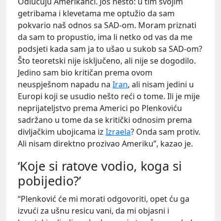
Odlučuju Amerikanci. Još nešto: u tim svojim
getribama i klevetama me optužio da sam
pokvario naš odnos sa SAD-om. Moram priznati
da sam to propustio, ima li netko od vas da me
podsjeti kada sam ja to ušao u sukob sa SAD-om?
Što teoretski nije isključeno, ali nije se dogodilo.
Jedino sam bio kritičan prema ovom
neuspješnom napadu na
Iran
, ali nisam jedini u
Europi koji se usudio nešto reći o tome. Ili je mije
neprijateljstvo prema Americi po Plenkoviću
sadržano u tome da se kritički odnosim prema
divljačkim ubojicama iz
Izraela
? Onda sam protiv.
Ali nisam direktno prozivao Ameriku”, kazao je.
‘Koje si ratove vodio, koga si
pobijedio?’
“Plenković će mi morati odgovoriti, opet ću ga
izvući za ušnu resicu vani, da mi objasni i