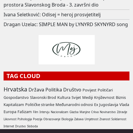
prostora Slavonskog Broda - 3. završni dio
Ivana Seletković: Odisej = heroj prosvjetitelj
Dragan Uzelac: SIMPLE MAN by LYNYRD SKYNYRD song
TAG CLOUD
Hrvatska
Država
Politika
Društvo
Povijest
Političari
Gospodarstvo
Slavonski Brod
Kultura
Svijet
Mediji
Književnost
Biznis
Kapitalizam
Političke stranke
Međunarodni odnosi
Ex Jugoslavija
Vlada
Europa
Fašizam
Film
Intervju
Nacionalizam
Glazba
Manjine
Crkva
Novinarstvo
Zdravlje
Likovnost
Psihologija
Poezija
Obrazovanje
Ekologija
Zabava
Umjetnost
Znanost
Solidarnost
Internet
Drustvo
Sloboda