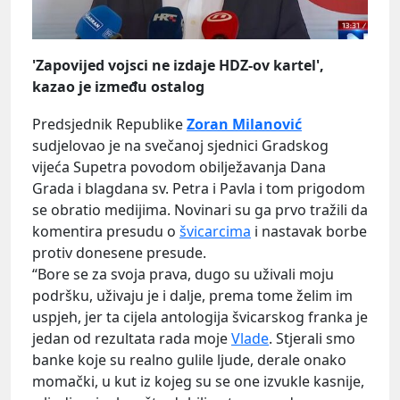
'Zapovijed vojsci ne izdaje HDZ-ov kartel',
kazao je između ostalog
Predsjednik Republike
Zoran Milanović
sudjelovao je na svečanoj sjednici Gradskog
vijeća Supetra povodom obilježavanja Dana
Grada i blagdana sv. Petra i Pavla i tom prigodom
se obratio medijima. Novinari su ga prvo tražili da
komentira presudu o
švicarcima
i nastavak borbe
protiv donesene presude.
“Bore se za svoja prava, dugo su uživali moju
podršku, uživaju je i dalje, prema tome želim im
uspjeh, jer ta cijela antologija švicarskog franka je
jedan od rezultata rada moje
Vlade
. Stjerali smo
banke koje su realno gulile ljude, derale onako
momački, u kut iz kojeg su se one izvukle kasnije,