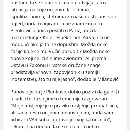
puštam da se stvari normalno odvijaju, ali u
situacijama koje ocijenim kritičnima,
ispolitiziranima, štetnima za naše dostojanstvo i
ugled, onda reagiram. Ja ne znam koga to
Plenković planira poslati u Pariz, možda
mažoretkinje? Koje respektiram. Ali vojnici ne
mogu ići ako ja to ne dopustim. Možda neke
čacije koje će mu Vučić posuditi? Možda neke
tipove koji će ići s njime avionom? Ali prema
Ustavu i Zakonu Hrvatske oružane snage
predstavlja vrhovni zapovjednik u zemlji i
inozemstvu, što tu nije jasno”, dodao je Milanović.
Ponovio je da je Plenković dobio poziv i da ga drži
u ladici te da s njime o tome nije razgovarao.
“Moje mišljenje je u pravilu mišljenje promatrača,
ali kada nešto ocijenim nepovoljnim, onda sam
arbitar i VAR soba i gotovo je i vojska neće ići”,
rekao je pa dodao da će možda ići netko