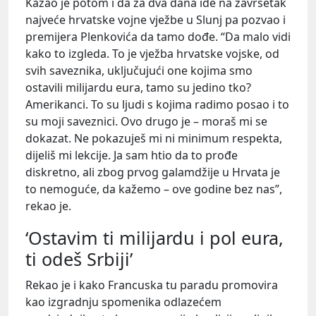
Kazao je potom i da za dva dana ide na završetak
najveće hrvatske vojne vježbe u Slunj pa pozvao i
premijera Plenkovića da tamo dođe. “Da malo vidi
kako to izgleda. To je vježba hrvatske vojske, od
svih saveznika, uključujući one kojima smo
ostavili milijardu eura, tamo su jedino tko?
Amerikanci. To su ljudi s kojima radimo posao i to
su moji saveznici. Ovo drugo je – moraš mi se
dokazat. Ne pokazuješ mi ni minimum respekta,
dijeliš mi lekcije. Ja sam htio da to prođe
diskretno, ali zbog prvog galamdžije u Hrvata je
to nemoguće, da kažemo – ove godine bez nas”,
rekao je.
‘Ostavim ti milijardu i pol eura,
ti odeš Srbiji’
Rekao je i kako Francuska tu paradu promovira
kao izgradnju spomenika odlazećem