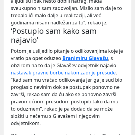
a ljudi su ipak nešto dobili natrag, mada
sveukupno nisam zadovoljan. Mislio sam da je to
trebalo ići malo dalje u realizaciji, ali već
godinama nisam nadležan za to”, rekao je.
‘Postupio sam kako sam
najavio’
Potom je uslijedilo pitanje o odlikovanjima koje je
vratio pa opet oduzeo
Branimiru Glavašu
, s
obzirom na to da je Glavašev odvjetnik najavio
nastavak pravne borbe nakon zadnje presude
.
“Kad sam mu vraćao odlikovanja jer ga je sud bio
proglasio nevinim dok se postupak ponovno ne
završi, rekao sam da ću ako se ponovno završi
pravomoćnom presudom postupiti tako da mu
to oduzmem”, rekao je pa dodao da se može
složiti u nečemu s Glavašem i njegovim
odvjetnikom.