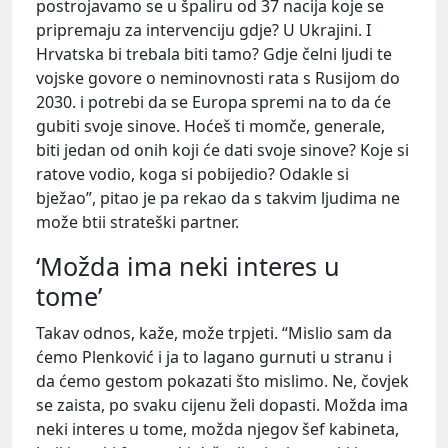
postrojavamo se u špaliru od 37 nacija koje se
pripremaju za intervenciju gdje? U Ukrajini. I
Hrvatska bi trebala biti tamo? Gdje čelni ljudi te
vojske govore o neminovnosti rata s Rusijom do
2030. i potrebi da se Europa spremi na to da će
gubiti svoje sinove. Hoćeš ti momče, generale,
biti jedan od onih koji će dati svoje sinove? Koje si
ratove vodio, koga si pobijedio? Odakle si
bježao”, pitao je pa rekao da s takvim ljudima ne
može btii strateški partner.
‘Možda ima neki interes u
tome’
Takav odnos, kaže, može trpjeti. “Mislio sam da
ćemo Plenković i ja to lagano gurnuti u stranu i
da ćemo gestom pokazati što mislimo. Ne, čovjek
se zaista, po svaku cijenu želi dopasti. Možda ima
neki interes u tome, možda njegov šef kabineta,