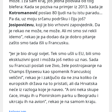
može. I za sam kraj, još jedna podvala od tog
blefera: Kada se poziva na primjer iz 2013. kada je
Kotromanović
poslao 80 ljudi na tu istu paradu…
Pa da, uz moju srčanu podršku i čiju još?
Josipovićevu
, koji je bio vrhovni zapovjednik. Da
je rekao ne može, ne može. Ali mi smo svi rekli
idemo”, rekao je pa dodao da je dobro pitanje
zašto smo tada išli u Francusku.
“Jer je bio drugi svijet. Tek smo ušli u EU, bili smo
ekskluzivni gost i možda još netko uz nas. Sada
su Francuzi poslali sve živo, žele postrojavanje na
Champs Elyseesu kao spomenik francuskoj
veličini”, rekao je i zaključio da ne zna koliko će
europskih država na to pristati, ali da Hrvatska
neće iz razloga koje je naveo. “A oni neka skupe
ćace, imaju ih u Pionirskom parku u Beogradu i
ukrcaju ih na avion”, rekao je na samom kraju.
telegram