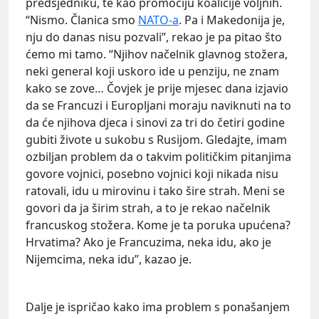
predsjedniku, te kao promociju koalicije voljnih.
“Nismo. Članica smo
NATO-a
. Pa i Makedonija je,
nju do danas nisu pozvali”, rekao je pa pitao što
ćemo mi tamo. “Njihov načelnik glavnog stožera,
neki general koji uskoro ide u penziju, ne znam
kako se zove… Čovjek je prije mjesec dana izjavio
da se Francuzi i Europljani moraju naviknuti na to
da će njihova djeca i sinovi za tri do četiri godine
gubiti živote u sukobu s Rusijom. Gledajte, imam
ozbiljan problem da o takvim političkim pitanjima
govore vojnici, posebno vojnici koji nikada nisu
ratovali, idu u mirovinu i tako šire strah. Meni se
govori da ja širim strah, a to je rekao načelnik
francuskog stožera. Kome je ta poruka upućena?
Hrvatima? Ako je Francuzima, neka idu, ako je
Nijemcima, neka idu”, kazao je.
Dalje je ispričao kako ima problem s ponašanjem