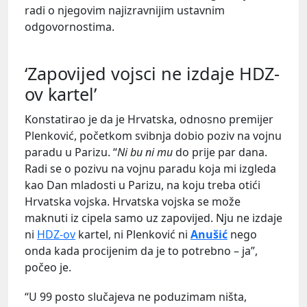
radi o njegovim najizravnijim ustavnim
odgovornostima.
‘Zapovijed vojsci ne izdaje HDZ-
ov kartel’
Konstatirao je da je Hrvatska, odnosno premijer
Plenković, početkom svibnja dobio poziv na vojnu
paradu u Parizu. “
Ni bu ni mu
do prije par dana.
Radi se o pozivu na vojnu paradu koja mi izgleda
kao Dan mladosti u Parizu, na koju treba otići
Hrvatska vojska. Hrvatska vojska se može
maknuti iz cipela samo uz zapovijed. Nju ne izdaje
ni
HDZ-ov
kartel, ni Plenković ni
Anušić
nego
onda kada procijenim da je to potrebno – ja”,
počeo je.
“U 99 posto slučajeva ne poduzimam ništa,