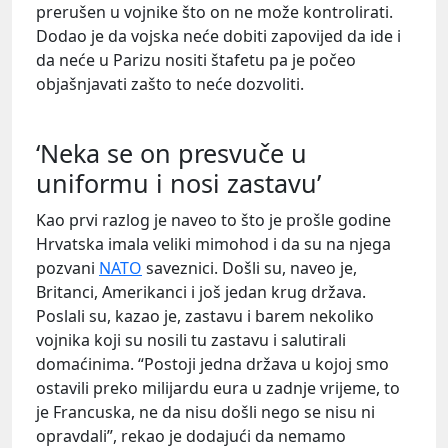
prerušen u vojnike što on ne može kontrolirati.
Dodao je da vojska neće dobiti zapovijed da ide i
da neće u Parizu nositi štafetu pa je počeo
objašnjavati zašto to neće dozvoliti.
‘Neka se on presvuče u
uniformu i nosi zastavu’
Kao prvi razlog je naveo to što je prošle godine
Hrvatska imala veliki mimohod i da su na njega
pozvani
NATO
saveznici. Došli su, naveo je,
Britanci, Amerikanci i još jedan krug država.
Poslali su, kazao je, zastavu i barem nekoliko
vojnika koji su nosili tu zastavu i salutirali
domaćinima. “Postoji jedna država u kojoj smo
ostavili preko milijardu eura u zadnje vrijeme, to
je Francuska, ne da nisu došli nego se nisu ni
opravdali”, rekao je dodajući da nemamo