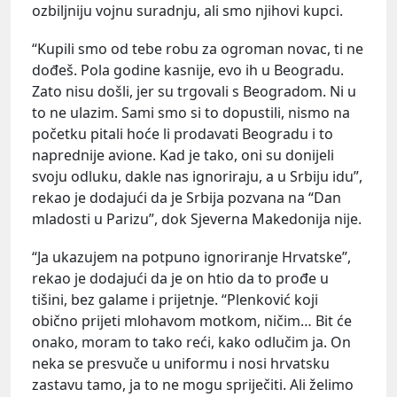
ozbiljniju vojnu suradnju, ali smo njihovi kupci.
“Kupili smo od tebe robu za ogroman novac, ti ne
dođeš. Pola godine kasnije, evo ih u Beogradu.
Zato nisu došli, jer su trgovali s Beogradom. Ni u
to ne ulazim. Sami smo si to dopustili, nismo na
početku pitali hoće li prodavati Beogradu i to
naprednije avione. Kad je tako, oni su donijeli
svoju odluku, dakle nas ignoriraju, a u Srbiju idu”,
rekao je dodajući da je Srbija pozvana na “Dan
mladosti u Parizu”, dok Sjeverna Makedonija nije.
“Ja ukazujem na potpuno ignoriranje Hrvatske”,
rekao je dodajući da je on htio da to prođe u
tišini, bez galame i prijetnje. “Plenković koji
obično prijeti mlohavom motkom, ničim… Bit će
onako, moram to tako reći, kako odlučim ja. On
neka se presvuče u uniformu i nosi hrvatsku
zastavu tamo, ja to ne mogu spriječiti. Ali želimo