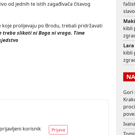
čivo od jednih te istih zagađivača čitavog
fašis
slav
Mak
koje prolijevaju po Brodu, trebali pridržavati
kibl
 treba slikati ni Boga ni vraga. Time
zgra
sjedstvo
Lara
kibl
zgra
NAJ
Gori 
Krako
proc
pove
Ivana
ijavljeni korisnik
Prijava
Tomi