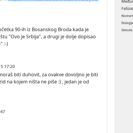
Međun
Fašiz
Novinar
Ekologij
očetka 90-ih iz Bosanskog Broda kada je
Sloboda
tu "Ovo je Srbija", a drugi je dolje dopisao
 :-)
15 17:20
oraš biti duhovit, za ovakve dovoljno je biti
zid na kojem ništa ne piše :) , jedan je od
:47