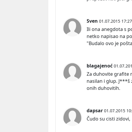
Sven
01.07.2015 17:27
Ili ona anegdota s p
netko napisao na poš
"Budalo ovo je pošta"
blagajenoć
01.07.20
Za duhovite grafite m
nasilan i glup. J***š 
onih duhovitih.
dapsar
01.07.2015 10
Čudo su cisti zidovi,