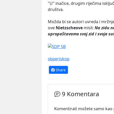
"U" inačice, drugim riječima isklju
društva.
Možda bi se autori uvreda i mržnje 
ove
Nietzscheove
misli:
Na zidu ne
upropaštavamo svoj zid i svoje su
sbperiskop
Share
9 Komentara
Komentirati možete samo kao pr