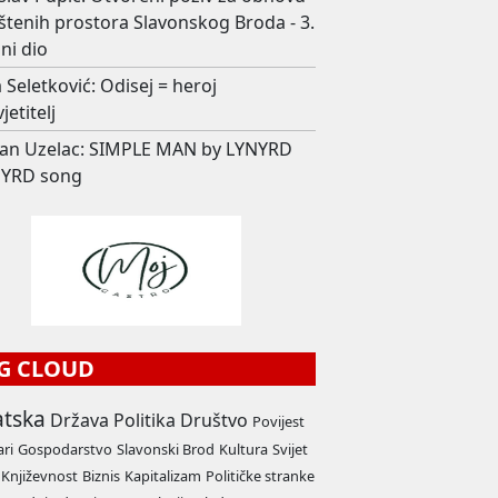
štenih prostora Slavonskog Broda - 3.
ni dio
 Seletković: Odisej = heroj
jetitelj
an Uzelac: SIMPLE MAN by LYNYRD
YRD song
G CLOUD
atska
Država
Politika
Društvo
Povijest
ari
Gospodarstvo
Slavonski Brod
Kultura
Svijet
Književnost
Biznis
Kapitalizam
Političke stranke