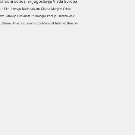
arodni odnosi
Ex Jugoslavija
Vlada
Europa
am
Film
Intervju
Nacionalizam
Glazba
Manjine
Crkva
stvo
Zdravlje
Likovnost
Psihologija
Poezija
Obrazovanje
a
Zabava
Umjetnost
Znanost
Solidarnost
Internet
Drustvo