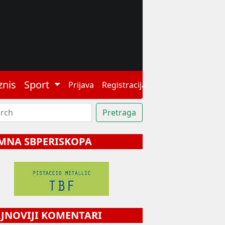
znis
Sport
Prijava
Registracija
MNA SBPERISKOPA
NOVIJI KOMENTARI