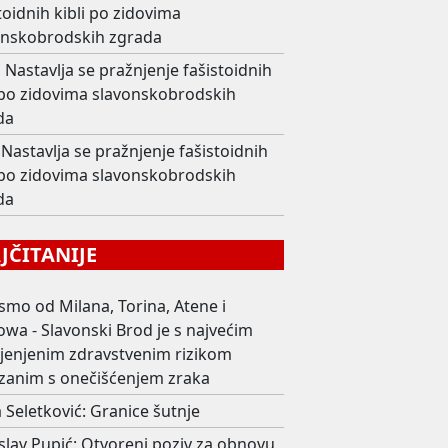
toidnih kibli po zidovima
onskobrodskih zgrada
i
Nastavlja se pražnjenje fašistoidnih
i po zidovima slavonskobrodskih
da
Nastavlja se pražnjenje fašistoidnih
i po zidovima slavonskobrodskih
da
ČITANIJE
smo od Milana, Torina, Atene i
wa - Slavonski Brod je s najvećim
ijenjenim zdravstvenim rizikom
zanim s onečišćenjem zraka
 Seletković: Granice šutnje
slav Pupić: Otvoreni poziv za obnovu