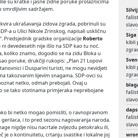
dile su kratke i jasne zidne poruke prolaznicima
lo smrdljivim sadržajem.
Silvi
fašis
 okvira ukrašavanja zidova zgrada, pobrinuli su
slav
SDP-a u Ulici Nikole Zrinskog, napisali uskličnu
Siga
ti!“. Predsjednik gradske organizacije
Roberto
kibl
se ni devedesetih nije išlo na SDP kao tu noć.
zgra
a, koliko znamo, dogodio se na zidu Bloka u
Sven
sao poruke, drukčiji rukopis: „Plan 21 Lopovi
kibl
 stanovnici i Dusparini turisti, ne mogu nevidjeti
zgra
rema takozvanim lijevim snagama. SDP-ovci su
poznat netko, odmah prebojali. Ovaj u
blag
o se tako stotinama primjeraka neprebojane
fašis
slav
daps
ako bi netko mogao pomisliti, o ravnopravnom
fašis
 gerilaca, i to pred sezonu nagovaranja naroda.
slav
age nigdje nisu nacrtale zvijezdu petokraku ili,
eč je o kontinuitetu, crtanju svastike i lokalne joj
wro