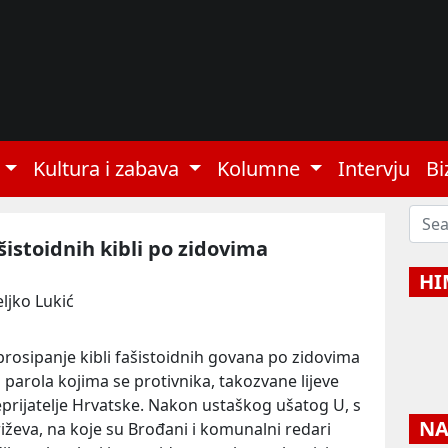
Kultura i zabava
Kolumne
Intervju
Bi
šistoidnih kibli po zidovima
HI
eljko Lukić
rosipanje kibli fašistoidnih govana po zidovima
 parola kojima se protivnika, takozvane lijeve
neprijatelje Hrvatske. Nakon ustaškog ušatog U, s
NAJ
križeva, na koje su Brođani i komunalni redari