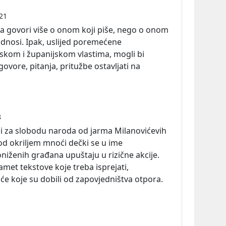
21
ka govori više o onom koji piše, nego o onom
dnosi. Ipak, uslijed poremećene
skom i županijskom vlastima, mogli bi
govore, pitanja, pritužbe ostavljati na
8
ci za slobodu naroda od jarma Milanovićevih
od okriljem mnoći dečki se u ime
oniženih građana upuštaju u rizične akcije.
amet tekstove koje treba isprejati,
će koje su dobili od zapovjedništva otpora.