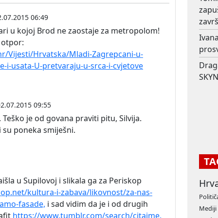
zapu
2.07.2015 06:49
završ
ari u kojoj Brod ne zaostaje za metropolom!
Ivana
i
otpor:
prosv
hr/Vijesti/Hrvatska/Mladi-Zagrepcani-u-
Drag
ve-i-usata-U-pretvaraju-u-srca-i-cvjetove
SKYN
2.07.2015 09:55
Teško je od govana praviti pitu, Silvija.
ti su poneka smiješni.
TA
šla u Supilovoj i slikala ga za Periskop
Hrv
op.net/kultura-i-zabava/likovnost/za-nas-
Politič
amo-fasade,
i sad vidim da je i od drugih
Mediji
afit
https://www.tumblr.com/search/citajme.