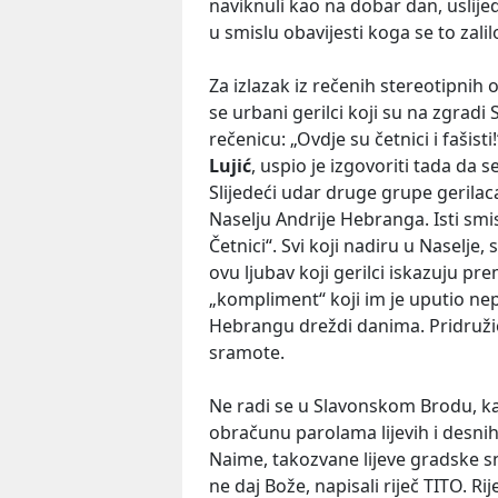
naviknuli kao na dobar dan, uslije
u smislu obavijesti koga se to zali
Za izlazak iz rečenih stereotipnih
se urbani gerilci koji su na zgradi 
rečenicu: „Ovdje su četnici i fašis
Lujić
, uspio je izgovoriti tada da 
Slijedeći udar druge grupe gerilac
Naselju Andrije Hebranga. Isti smi
Četnici“. Svi koji nadiru u Naselje,
ovu ljubav koji gerilci iskazuju p
„kompliment“ koji im je uputio ne
Hebrangu dreždi danima. Pridruži
sramote.
Ne radi se u Slavonskom Brodu, k
obračunu parolama lijevih i desnih
Naime, takozvane lijeve gradske sn
ne daj Bože, napisali riječ TITO. Rij