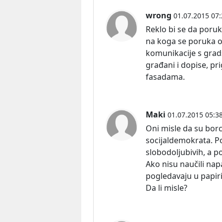
wrong
01.07.2015 07:
Reklo bi se da poru
na koga se poruka o
komunikacije s grad
građani i dopise, pri
fasadama.
Maki
01.07.2015 05:3
Oni misle da su bor
socijaldemokrata. P
slobodoljubivih, a p
Ako nisu naučili nap
pogledavaju u papiri
Da li misle?