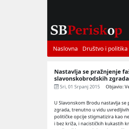
Naslovna
Društvo i politika
Nastavlja se pražnjenje fa
slavonskobrodskih zgrada
Sri, 01 Srpanj 2015
Objavio: V
U Slavonskom Brodu nastavlja se p
zgrada, trenutno u vidu uvredljivih
političke opcije stigmatizira kao 
i bez križa, i nacističkih kukastih 