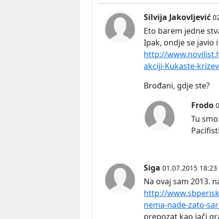
Silvija Jakovljević
0
Eto barem jedne stv
Ipak, ondje se javio 
http://www.novilist.
akciji-Kukaste-krize
Brođani, gdje ste?
Frodo
0
Tu smo. 
Pacifis
Siga
01.07.2015 18:23
Na ovaj sam 2013. nai
http://www.sbperisk
nema-nade-zato-sar
prepozat kao jači gr