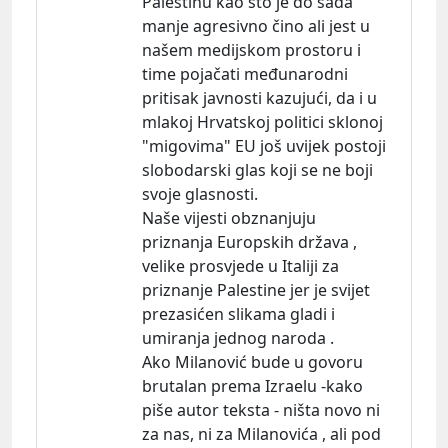
Palestinu kao što je do sada
manje agresivno čino ali jest u
našem medijskom prostoru i
time pojačati međunarodni
pritisak javnosti kazujući, da i u
mlakoj Hrvatskoj politici sklonoj
"migovima" EU još uvijek postoji
slobodarski glas koji se ne boji
svoje glasnosti.
Naše vijesti obznanjuju
priznanja Europskih država ,
velike prosvjede u Italiji za
priznanje Palestine jer je svijet
prezasićen slikama gladi i
umiranja jednog naroda .
Ako Milanović bude u govoru
brutalan prema Izraelu -kako
piše autor teksta - ništa novo ni
za nas, ni za Milanovića , ali pod