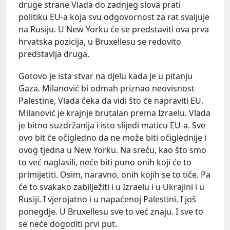
druge strane Vlada do zadnjeg slova prati
politiku EU-a koja svu odgovornost za rat svaljuje
na Rusiju. U New Yorku će se predstaviti ova prva
hrvatska pozicija, u Bruxellesu se redovito
predstavlja druga.
Gotovo je ista stvar na djelu kada je u pitanju
Gaza. Milanović bi odmah priznao neovisnost
Palestine, Vlada čeka da vidi što će napraviti EU.
Milanović je krajnje brutalan prema Izraelu. Vlada
je bitno suzdržanija i isto slijedi maticu EU-a. Sve
ovo bit će očigledno da ne može biti očiglednije i
ovog tjedna u New Yorku. Na sreću, kao što smo
to već naglasili, neće biti puno onih koji će to
primijetiti. Osim, naravno, onih kojih se to tiče. Pa
će to svakako zabilježiti i u Izraelu i u Ukrajini i u
Rusiji. I vjerojatno i u napaćenoj Palestini. I još
ponegdje. U Bruxellesu sve to već znaju. I sve to
se neće dogoditi prvi put.