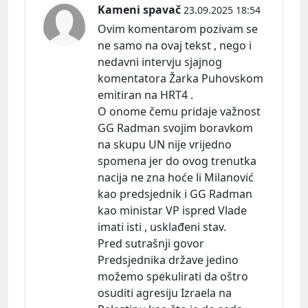
Kameni spavač
23.09.2025 18:54
Ovim komentarom pozivam se
ne samo na ovaj tekst , nego i
nedavni intervju sjajnog
komentatora Žarka Puhovskom
emitiran na HRT4 .
O onome čemu pridaje važnost
GG Radman svojim boravkom
na skupu UN nije vrijedno
spomena jer do ovog trenutka
nacija ne zna hoće li Milanović
kao predsjednik i GG Radman
kao ministar VP ispred Vlade
imati isti , usklađeni stav.
Pred sutrašnji govor
Predsjednika države jedino
možemo spekulirati da oštro
osuditi agresiju Izraela na