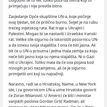
Dogodilo se to već toliko puta da svima koji to
primjećuju i nije previše bitno
Zasjedanje Opće skupštine UN-a, koje počinje
ovaj tjedan, bit će prilično burno. Svijet je na rubu
trećeg svjetskog rata. Rat traje u Ukrajini i
Palestini. Mogao bi se nastaviti i izraelsko iranski
rat. Velike sile sigurno će iskoristiti pozornicu UN-
a da iznesu svoja stajališta. I ona će biti jasna. Ali
bit će u UN-u prisutna i jedna mala zemlja za koju
neće biti jasno koja su njena stajališta. Ni o Gazi
niti o Ukrajini. Toliko mala da će ova pojava kod
mnogih proći nezamjetno, ali će je sigurno
primijetiti oni koji su najvažniji.
Naravno, radi se o Hrvatskoj. Naime, u New York
ide, i za govornicom UN-a uime Hrvatske govorit
će Zoran Milanović. U Americi će biti i ministar
vanjskih poslova Gordan Grlić Radman, ali
njegova će uloga biti puno manja. On će u New