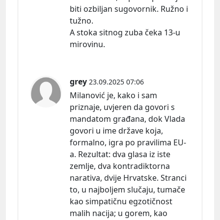
biti ozbiljan sugovornik. Ružno i
tužno.
A stoka sitnog zuba čeka 13-u
mirovinu.
grey
23.09.2025 07:06
Milanović je, kako i sam
priznaje, uvjeren da govori s
mandatom građana, dok Vlada
govori u ime države koja,
formalno, igra po pravilima EU-
a.
Rezultat:
dva glasa iz iste
zemlje, dva kontradiktorna
narativa, dvije Hrvatske. Stranci
to, u najboljem slučaju, tumače
kao simpatičnu egzotičnost
malih nacija; u gorem, kao