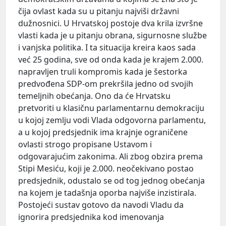
čija ovlast kada su u pitanju najviši državni
dužnosnici. U Hrvatskoj postoje dva krila izvršne
vlasti kada je u pitanju obrana, sigurnosne službe
i vanjska politika. I ta situacija kreira kaos sada
već 25 godina, sve od onda kada je krajem 2.000.
napravljen truli kompromis kada je šestorka
predvođena SDP-om prekršila jedno od svojih
temeljnih obećanja. Ono da će Hrvatsku
pretvoriti u klasičnu parlamentarnu demokraciju
u kojoj zemlju vodi Vlada odgovorna parlamentu,
a u kojoj predsjednik ima krajnje ograničene
ovlasti strogo propisane Ustavom i
odgovarajućim zakonima. Ali zbog obzira prema
Stipi Mesiću, koji je 2.000. neočekivano postao
predsjednik, odustalo se od tog jednog obećanja
na kojem je tadašnja oporba najviše inzistirala.
Postojeći sustav gotovo da navodi Vladu da
ignorira predsjednika kod imenovanja