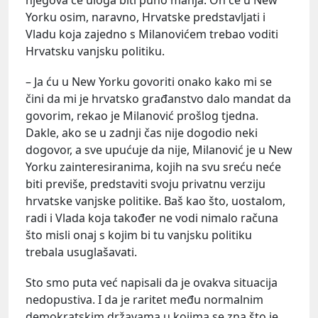
Yorku osim, naravno, Hrvatske predstavljati i
Vladu koja zajedno s Milanovićem trebao voditi
Hrvatsku vanjsku politiku.
– Ja ću u New Yorku govoriti onako kako mi se
čini da mi je hrvatsko građanstvo dalo mandat da
govorim, rekao je Milanović prošlog tjedna.
Dakle, ako se u zadnji čas nije dogodio neki
dogovor, a sve upućuje da nije, Milanović je u New
Yorku zainteresiranima, kojih na svu sreću neće
biti previše, predstaviti svoju privatnu verziju
hrvatske vanjske politike. Baš kao što, uostalom,
radi i Vlada koja također ne vodi nimalo računa
što misli onaj s kojim bi tu vanjsku politiku
trebala usuglašavati.
Sto smo puta već napisali da je ovakva situacija
nedopustiva. I da je raritet među normalnim
demokratskim državama u kojima se zna što je