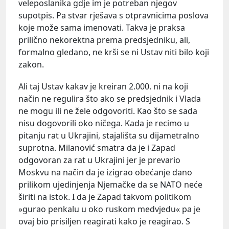
veleposlanika gdje im je potreban njegov
supotpis. Pa stvar rješava s otpravnicima poslova
koje može sama imenovati. Takva je praksa
prilično nekorektna prema predsjedniku, ali,
formalno gledano, ne krši se ni Ustav niti bilo koji
zakon.
Ali taj Ustav kakav je kreiran 2.000. ni na koji
način ne regulira što ako se predsjednik i Vlada
ne mogu ili ne žele odgovoriti. Kao što se sada
nisu dogovorili oko ničega. Kada je recimo u
pitanju rat u Ukrajini, stajališta su dijametralno
suprotna. Milanović smatra da je i Zapad
odgovoran za rat u Ukrajini jer je prevario
Moskvu na način da je izigrao obećanje dano
prilikom ujedinjenja Njemačke da se NATO neće
širiti na istok. I da je Zapad takvom politikom
»gurao penkalu u oko ruskom medvjedu« pa je
ovaj bio prisiljen reagirati kako je reagirao. S