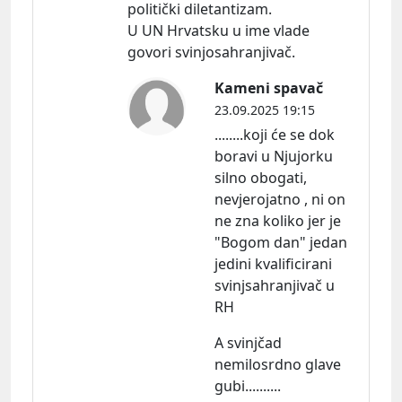
politički diletantizam.
U UN Hrvatsku u ime vlade
govori svinjosahranjivač.
Kameni spavač
23.09.2025 19:15
........koji će se dok
boravi u Njujorku
silno obogati,
nevjerojatno , ni on
ne zna koliko jer je
"Bogom dan" jedan
jedini kvalificirani
svinjsahranjivač u
RH
A svinjčad
nemilosrdno glave
gubi..........