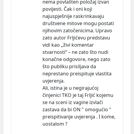
nema povlašten položaj izvan
povijesti. Čak i oni koji
najuspješnije raskrinkavaju
društvene mitove mogu postati
njihovim zatočenicima. Upravo
zato autor Frljićevu predstavu
vidi kao „živi komentar
stvarnosti“ – ne zato što nudi
konačne odgovore, nego zato
što publiku prisiljava da
neprestano preispituje vlastita
uvjerenja.
Ali, istina je u negirajućoj
činjenici TKO je taj Frljić kojemu
se na sceni iz vagine izvlači
zastava da bi ON " omogućio "
preispitivanje uvjerenja . I kome,
uostalom ?