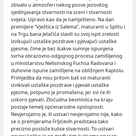
zbivalo u atmosferi nekog posve jezovitog
sjedinjavanja stvarnosti na sceni i stvarnosti
svijeta. Upravo kao da je namješteno. Na dan
premijere “Vještica iz Salema”, maturanti u Splitu i
na Trgu bana Jelačića slavili su svoj ispit zrelosti
izvikujući ustaške pozdrave i pjevajući ustaške
pjesme, čime je bez ikakve sumnje ispunjena
svrha obrazovno-odgojnog procesa zamišljenog
u ministarstvu Nelisinskog Fuchsa Radovana i
duhovne ispune zamišljene na obližnjem Kaptolu.
Primjedba da nisu pritom baš svi maturanti
izvikivali ustaške pozdrave i pjevali ustaške
pjesme, potpuno je promašena, jer svi će ih
uskoro pjevati. Zloćudna besmislica na kraju
postaje temelj općenarodne opstojnosti.
Nevjerojatno je, ili ustvari nevjerojatno nije, kako
se o premijerama Frljićevih predstava tako
precizno poslože kulise stvarnosti. To ustvari
govori koliko je on među tim kulisama opasan.