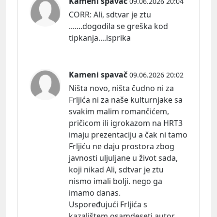
Kameni spavač
09.06.2026 20:04
CORR:
Ali, sdtvar je ztu
.......dogodila se greška kod
tipkanja....isprika
Kameni spavač
09.06.2026 20:02
Ništa novo, ništa čudno ni za
Frljića ni za naše kulturnjake sa
svakim malim romančićem,
pričicom ili igrokazom na HRT3
imaju prezentaciju a čak ni tamo
Frljiću ne daju prostora zbog
javnosti uljuljane u život sada,
koji nikad Ali, sdtvar je ztu
nismo imali bolji. nego ga
imamo danas.
Uspoređujući Frljića s
kazalištem osamdeseti autor