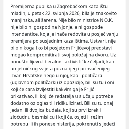
Premijerna publika u Zagrebačkom kazalištu
mladih, u petak 22. svibnja 2026, bila je znakovito
manjinska, ali šarena. Nije bilo ministrice N.O.K,
nije bilo ni gospodina Njonje, a ni gospođe
intendantice, koja je inače redovita u posjećivanju
premijera po susjednim kazalištima. Ustvari, nije
bilo nikoga tko bi posjetom Frljićevoj predstavi
mogao kompromitirati svoj položaj na dvoru. Uz
ponešto lijevo-liberalne i aktivističke čeljadi, kao i
umjetničkog svijeta poznatijeg i prihvaćenijeg
izvan Hrvatske nego u njoj, kao i političara
(uglavnom političarki) iz opozicije, bili su tu i oni
koji će cara izvijestiti kakvim ga je Frljić
prikazivao, ili koji će redatelja u slučaju potrebe
dodatno ozloglasiti i ridikulizirati. Bili su tu onaj
jedan, ili dvojica budala, koji su prvi izrekli
zloćudnu besmislicu i koji će, osjeti li režim
potrebu ili ih ponese histerija, pokrenuti sljedeći