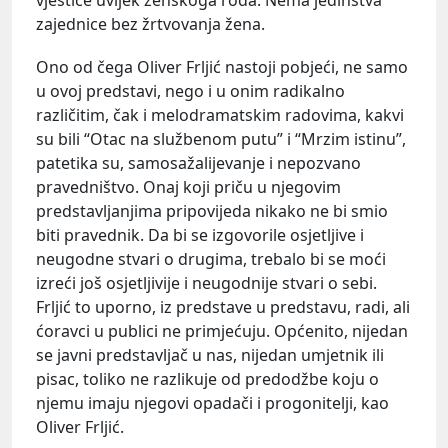
zajednice bez žrtvovanja žena.
Ono od čega Oliver Frljić nastoji pobjeći, ne samo
u ovoj predstavi, nego i u onim radikalno
različitim, čak i melodramatskim radovima, kakvi
su bili “Otac na službenom putu” i “Mrzim istinu”,
patetika su, samosažalijevanje i nepozvano
pravedništvo. Onaj koji priču u njegovim
predstavljanjima pripovijeda nikako ne bi smio
biti pravednik. Da bi se izgovorile osjetljive i
neugodne stvari o drugima, trebalo bi se moći
izreći još osjetljivije i neugodnije stvari o sebi.
Frljić to uporno, iz predstave u predstavu, radi, ali
ćoravci u publici ne primjećuju. Općenito, nijedan
se javni predstavljač u nas, nijedan umjetnik ili
pisac, toliko ne razlikuje od predodžbe koju o
njemu imaju njegovi opadači i progonitelji, kao
Oliver Frljić.