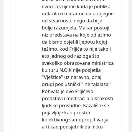
evocira vrijeme kada je publika
odlazila u teatar ne da pobjegne
od stvarnosti, nego da bi je
bolje razumjela. Makar postoji
niz predstava na koje odlazimo
da bismo osjetili ljepotu kojoj
težimo, kod Frljića to nije tako i
eto jednog od razloga što
svekoliko obrazovana ministrica
kulturu N.O.K nije posjetila
"Vještice" uz naravno, onaj
drugi poslušnički " ne talalasaj"
Pohvala je ovo Frljićevoj
predstavi i meditacija o krhkosti
ljudske prosudbe. Kazalište se
pojavljuje kao prostor
kolektivnog samopropitivanja,
ali i kao podsjetnik da nitko