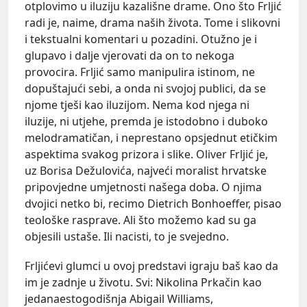
otplovimo u iluziju kazališne drame. Ono što Frljić
radi je, naime, drama naših života. Tome i slikovni
i tekstualni komentari u pozadini. Otužno je i
glupavo i dalje vjerovati da on to nekoga
provocira. Frljić samo manipulira istinom, ne
dopuštajući sebi, a onda ni svojoj publici, da se
njome tješi kao iluzijom. Nema kod njega ni
iluzije, ni utjehe, premda je istodobno i duboko
melodramatičan, i neprestano opsjednut etičkim
aspektima svakog prizora i slike. Oliver Frljić je,
uz Borisa Dežulovića, najveći moralist hrvatske
pripovjedne umjetnosti našega doba. O njima
dvojici netko bi, recimo Dietrich Bonhoeffer, pisao
teološke rasprave. Ali što možemo kad su ga
objesili ustaše. Ili nacisti, to je svejedno.
Frljićevi glumci u ovoj predstavi igraju baš kao da
im je zadnje u životu. Svi: Nikolina Prkačin kao
jedanaestogodišnja Abigail Williams,