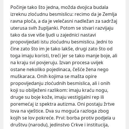
Počinje tako što jedna, možda dvojica budala
izreknu zloćudnu besmislicu: recimo da je Zemlja
ravna ploča, a da je velečasni nadležan za sadržaj
uterusa svih župljanki. Potom se stvari razvijaju
tako da sve više ljudi u zajednici nastavi
propovijedati istu zloćudnu besmislicu. Jedni to
čine zato što im je tako lakše, drugi zato što od
toga imaju koristi, treći jer se tako manje boje, ali
na kraju svi povjeruju. Izvan procesa uvijek
ostane nekoliko pojedinaca, češće žena nego
muškaraca. Onih kojima se mašta opire
propovijedanju zloćudnih besmislica, ali i onih
koji su obilježeni razlikom: imaju kraću nogu,
druge su boje kože, imaju vestigijalni rep ili
poremećaj iz spektra autizma. Oni postaju žrtve
lova na vještice. Dva su moguća razloga zbog
kojih se lov pokreće. Prvi: borba protiv podjela u
društvu (narodu), jedinstvo Crkve i institucija,