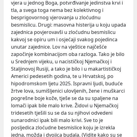
vjera u jednog Boga, potvrđivanje jedinstva krvi i
tla, a svega toga nema bez kolektivnog i
besprigovornog vjerovanja u zloćudnu
besmislicu. Drugi: masovna histerija u koju upada
zajednica povjerovavši u zloćudnu besmislicu
kakvoj se opiru um i osjećaji svakog pojedinca
unutar zajednice. Lov na vještice najčešće
započinje kombinacijom oba razloga. Tako je bilo
u Srednjem vijeku, u nacističkoj Njemačkoj i
Staljinovoj Rusiji, a tako je bilo i u makartističkoj
Americi pedesetih godina, te u Hrvatskoj, po
hipodromskom ljetu 2025. Ispravni ljudi, buduće
žrtve lova, sumišljenici ulovljenih, žene i muškarci
pogrešne boje kože, tješe se da su spaljene na
lomači ipak bile malo krive. Židovi u Njemačkoj
tridesetih tješili su se da su njihovi odvedeni
sunarodnici ipak bili malo krivi. Sve to je
posljedica zloćudne besmislice koju je izrekla
jedna, možda i dvojica budala. (Vidite kako su se