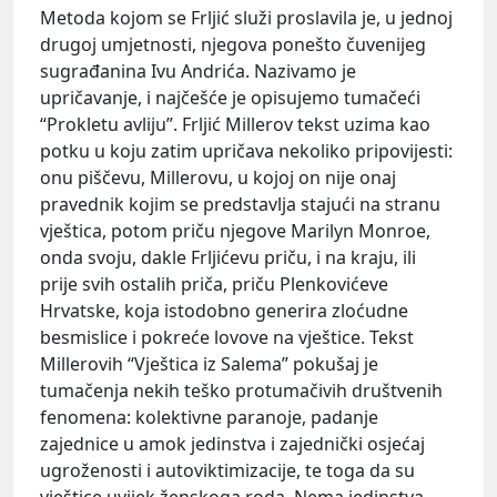
Metoda kojom se Frljić služi proslavila je, u jednoj
drugoj umjetnosti, njegova ponešto čuvenijeg
sugrađanina Ivu Andrića. Nazivamo je
upričavanje, i najčešće je opisujemo tumačeći
“Prokletu avliju”. Frljić Millerov tekst uzima kao
potku u koju zatim upričava nekoliko pripovijesti:
onu piščevu, Millerovu, u kojoj on nije onaj
pravednik kojim se predstavlja stajući na stranu
vještica, potom priču njegove Marilyn Monroe,
onda svoju, dakle Frljićevu priču, i na kraju, ili
prije svih ostalih priča, priču Plenkovićeve
Hrvatske, koja istodobno generira zloćudne
besmislice i pokreće lovove na vještice. Tekst
Millerovih “Vještica iz Salema” pokušaj je
tumačenja nekih teško protumačivih društvenih
fenomena: kolektivne paranoje, padanje
zajednice u amok jedinstva i zajednički osjećaj
ugroženosti i autoviktimizacije, te toga da su
vještice uvijek ženskoga roda. Nema jedinstva