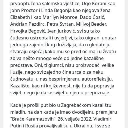
prvooptužena salemska vještice, Ugo Korani kao
John Proctor i Linda Begonja kao njegova žena
Elizabeth i kao Marilyn Monroe, Dado Ćosić,
Andrian Pezdirc, Petra Svrtan, Milivoj Beader,
Hrvojka Begović, Ivan Jurković, svi su tako
čudesno ustreptali i uvjerljivi, tako uigrani unutar
jednoga zajedničkog doživljaja, da u gledatelju
stvaraju osjećaj kako mu se pred očima i u životu
zbiva nešto mnogo veće od jedne kazališne
predstave. Oni, ti glumci, nisu proizvođači velike
iluzije, nego svi zajedno čine zrcalo za neku
čudnovatu, u nas besprimjerenu autorefleksiju.
Kazalište, kao ni književnost, nije tu da popravlja
svijet, nego je da se svijet u njemu prepoznaje.
Kada je prošli put bio u Zagrebačkom kazalištu
mladih, na dan kada je imao dvodijelnu premijeru
“Braće Karamazovih”, 26. veljače 2022, Vladimir
Putin i Rusija provaljivali su u Ukrajinu, i sve se