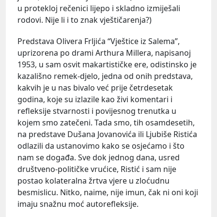
u protekloj rečenici lijepo i skladno izmiješali
rodovi. Nije li i to znak vještičarenja?)
Predstava Olivera Frljića “Vještice iz Salema”,
uprizorena po drami Arthura Millera, napisanoj
1953, u sam osvit makartističke ere, odistinsko je
kazališno remek-djelo, jedna od onih predstava,
kakvih je u nas bivalo već prije četrdesetak
godina, koje su izlazile kao živi komentari i
refleksije stvarnosti i povijesnog trenutka u
kojem smo zatečeni. Tada smo, tih osamdesetih,
na predstave Dušana Jovanovića ili Ljubiše Ristića
odlazili da ustanovimo kako se osjećamo i što
nam se događa. Sve dok jednog dana, usred
društveno-političke vrućice, Ristić i sam nije
postao kolateralna žrtva vjere u zloćudnu
besmislicu. Nitko, naime, nije imun, čak ni oni koji
imaju snažnu moć autorefleksije.