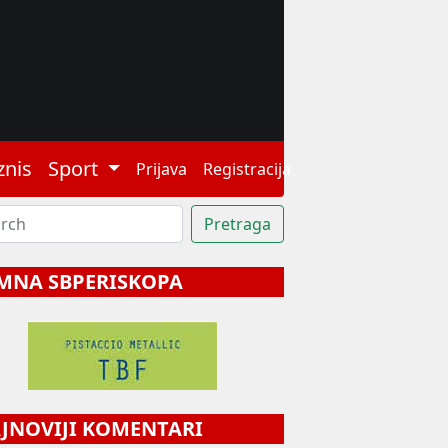
znis
Sport
Prijava
Registracija
MNA SBPERISKOPA
NOVIJI KOMENTARI