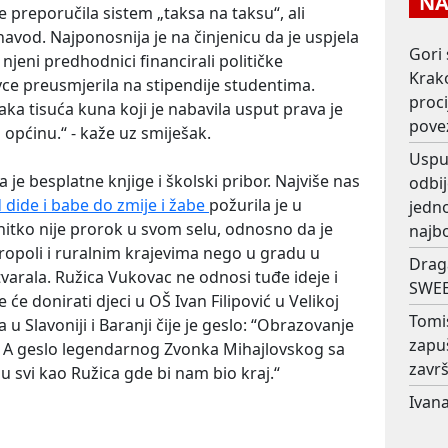
NAJ
e preporučila sistem „taksa na taksu“, ali
navod. Najponosnija je na činjenicu da je uspjela
Gori 
njeni predhodnici financirali političke
Krako
ovce preusmjerila na stipendije studentima.
proc
aka tisuća kuna koji je nabavila usput prava je
pove
 općinu.“ - kaže uz smiješak.
Usput
je besplatne knjige i školski pribor. Najviše nas
odbij
 dide i babe do zmije i žabe
požurila je u
jedno
 nitko nije prorok u svom selu, odnosno da je
najb
ropoli i ruralnim krajevima nego u gradu u
Drag
stvarala. Ružica Vukovac ne odnosi tuđe ideje i
SWEE
 će donirati djeci u OŠ Ivan Filipović u Velikoj
Tomi
a u Slavoniji i Baranji čije je geslo: “Obrazovanje
zapu
.“ A geslo legendarnog Zvonka Mihajlovskog sa
završ
su svi kao Ružica gde bi nam bio kraj.“
Ivana