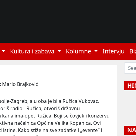
Kultura i zabava
Kolumne
Intervju
Bi
: Mario Brajković
HI
rpolje-Zagreb, a u oba je bila Ružica Vukovac.
oriš radio - Ružica, otvoriš državnu
 kanalima-opet Ružica. Boji se čovjek i konzervu
raktivna načelnica Općine Velika Kopanica. Ovi
NAJ
d istine. Kako stiže na sve zadatke i „evente“ i