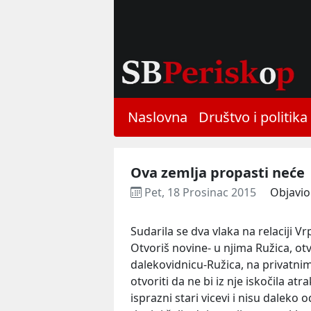
Naslovna
Društvo i politika
Ova zemlja propasti neće
Pet, 18 Prosinac 2015
Objavio
Sudarila se dva vlaka na relaciji V
Otvoriš novine- u njima Ružica, otv
dalekovidnicu-Ružica, na privatnim
otvoriti da ne bi iz nje iskočila at
isprazni stari vicevi i nisu daleko o