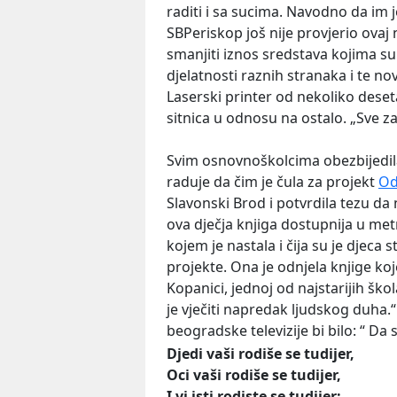
raditi i sa sucima. Navodno da im j
SBPeriskop još nije provjerio ovaj 
smanjiti iznos sredstava kojima su 
djelatnosti raznih stranaka i te n
Laserski printer od nekoliko deset
sitnica u odnosu na ostalo. „Sve za
Svim osnovnoškolcima obezbijedila 
raduje da čim je čula za projekt
Od
Slavonski Brod i potvrdila tezu da
ova dječja knjiga dostupnija u met
kojem je nastala i čija su je djeca 
projekte. Ona je odnjela knjige koje
Kopanici, jednoj od najstarijih škol
je vječiti napredak ljudskog duha
beogradske televizije bi bilo: “ Da 
Djedi vaši rodiše se tudijer,
Oci vaši rodiše se tudijer,
I vi isti rodiste se tudijer: