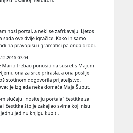
nje u lokalnoj nekulturi.
3
vam nosi portal, a neki se zafrkavaju. Ljetos
 sada ove dvije igračice. Kako ih samo
adi na pravopisu i gramatici pa onda drobi.
.12.2015 07:04
e Mario trebao ponositi na susret s Majom
Njemu ona za srce prirasla, a ona poslije
još stotinom dogovorila prijateljstvo.
vac je izgleda neka domaća Maja Šuput.
m slučaju "nositelju portala" čestitke za
a i čestitke što je zakajlao svima koji nisu
i jednu jedinu knjigu kupiti.