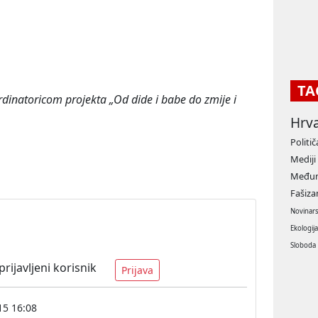
TA
dinatoricom projekta „Od dide i babe do zmije i
Hrv
Politič
Mediji
Međun
Fašiz
Novinar
Ekologij
Sloboda
ijavljeni korisnik
Prijava
15 16:08