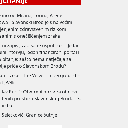
ČITANIJE
smo od Milana, Torina, Atene i
wa - Slavonski Brod je s najvećim
ijenjenim zdravstvenim rizikom
zanim s onečišćenjem zraka
ni zapisi, zapisane usputnosti: Jedan
eni intervju, jedan financirani portal i
 pitanje: zašto nema natječaja za
olje priče o Slavonskom Brodu?
an Uzelac: The Velvet Underground –
T JANE
slav Pupić: Otvoreni poziv za obnovu
štenih prostora Slavonskog Broda - 3.
ni dio
 Seletković: Granice šutnje