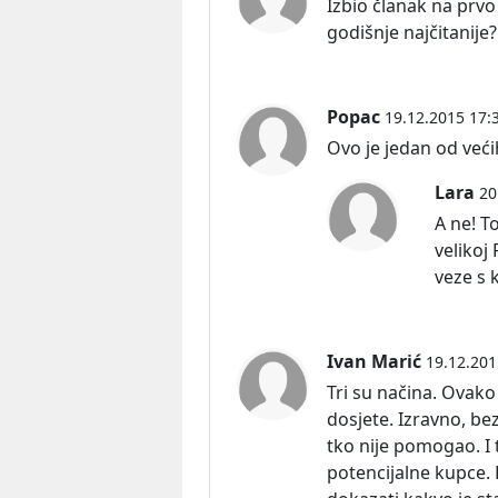
Izbio članak na prvo 
godišnje najčitanije?
Popac
19.12.2015 17:
Ovo je jedan od veći
Lara
20
A ne! To
velikoj
veze s 
Ivan Marić
19.12.201
Tri su načina. Ovako
dosjete. Izravno, bez
tko nije pomogao. I
potencijalne kupce. 