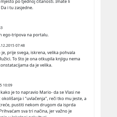
mjesto po tjednoj čitanosti. Imate li
 Da i tu zasjedne.
33
h ego-tripova na portalu.
.12.2015 07:48
 je, prije svega, iskrena, velika pohvala
 Ružici. To što je ona otkupila knjigu nema
konstatacijama da je velika.
5 10:09
 kako je to napravio Mario- da se Vlasi ne
 okolišanja i "uvlačenja", reči tko mu jeste, a
 treće, pustiti nekom drugom da isprda
Prihvaćam sva tri načina, jer važno je