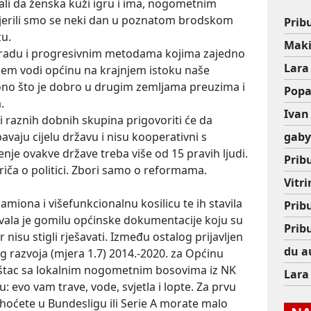
, ali da ženska kuži igru i ima, nogometnim
vjerili smo se neki dan u poznatom brodskom
Prib
zu.
Mak
 radu i progresivnim metodama kojima zajedno
Lara
em vodi općinu na krajnjem istoku naše
no što je dobro u drugim zemljama preuzima i
Popa
.
Ivan
ci raznih dobnih skupina prigovoriti će da
vaju cijelu državu i nisu kooperativni s
gab
je ovakve države treba više od 15 pravih ljudi.
Prib
 priča o politici. Zbori samo o reformama.
Vitr
kamiona i višefunkcionalnu kosilicu te ih stavila
Prib
ivala je gomilu općinske dokumentacije koju su
Prib
 nisu stigli rješavati. Između ostalog prijavljen
du a
og razvoja (mjera 1.7) 2014.-2020. za Općinu
koštac sa lokalnim nogometnim bosovima iz NK
Lara
evo vam trave, vode, svjetla i lopte. Za prvu
hoćete u Bundesligu ili Serie A morate malo