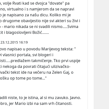
, volje Rvati kad se dvojca "dovate" pa
ano, virtualno i s namjerom da se napravi
o je napisano za našu dicu. Koliko mi je
drugome obavijestio nije svi akteri su živi i
o - mario nikada se ni svadili nismo.....Svima
t i blagoslovljeni Božić.......
23.12.2015 16:19
 ti ovo napisao u povodu Marijevog
teksta:
"
 vlasnici portala, svi blogeri i
sti…..predlažem takmičenje. Tko prvi uspije
ti nekoga da povrati čitajući ulizivačko-
vački tekst ide na večeru na Zelen Gaj, o
rošku op tome po tome..."
adili niste, to je istina, al si mu zavuko. Javno.
obro, jer Mario izbi na sam vrh čitanosti.