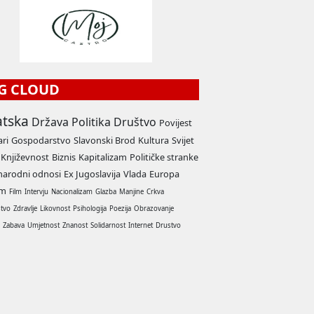
G CLOUD
atska
Država
Politika
Društvo
Povijest
ari
Gospodarstvo
Slavonski Brod
Kultura
Svijet
Književnost
Biznis
Kapitalizam
Političke stranke
arodni odnosi
Ex Jugoslavija
Vlada
Europa
am
Film
Intervju
Nacionalizam
Glazba
Manjine
Crkva
stvo
Zdravlje
Likovnost
Psihologija
Poezija
Obrazovanje
a
Zabava
Umjetnost
Znanost
Solidarnost
Internet
Drustvo