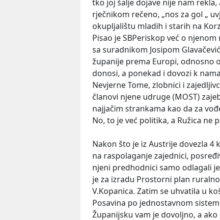
tko joj šalje dojave nije nam rekla
rječnikom rečeno, „nos za gol „ u
okupljalištu mladih i starih na Kor
Pisao je SBPeriskop već o njenom
sa suradnikom Josipom Glavačević
županije prema Europi, odnosno o
donosi, a ponekad i dovozi k nama
Nevjerne Tome, zlobnici i zajedljiv
članovi njene udruge (MOST) zajeba
najjačim strankama kao da za vođen
No, to je već politika, a Ružica ne
Nakon što je iz Austrije dovezla 4 
na raspolaganje zajednici, posređ
njeni predhodnici samo odlagali jer
je za izradu Prostorni plan ruraln
V.Kopanica. Zatim se uhvatila u 
Posavina po jednostavnom sistemu: 
Županijsku vam je dovoljno, a ako 