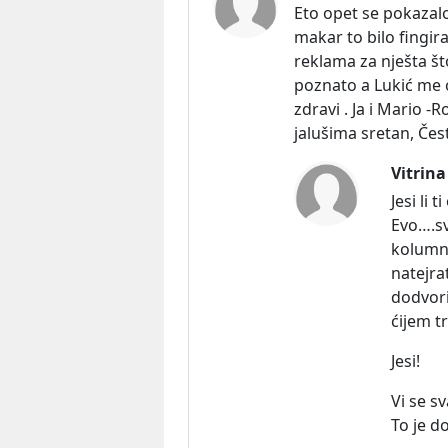
Eto opet se pokazalo
makar to bilo fingir
reklama za nješta št
poznato a Lukić me o 
zdravi . Ja i Mario -R
jalušima sretan, Česti
Vitrina
Jesi li
Evo….svi
kolumni
natejra
dodvori
ćijem t
Jesi!
Vi se sv
To je d