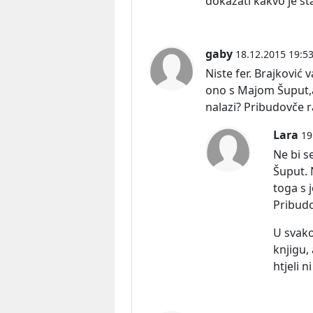
dokazati kakvo je sta
gaby
18.12.2015 19:5
Niste fer. Brajković 
ono s Majom Šuput,a
nalazi? Pribudovče r
Lara
19
Ne bi s
Šuput. 
toga s 
Pribudo
U svako
knjigu, 
htjeli n