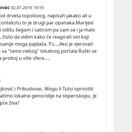
ovac
02.01.2016 19:55
 od drveta topolovog, napisah jakako ali u
ontekstu to je drugi par opanaka.Marijevi
i odišu šegom i satirom pa sam se i ja malo
, čisto da vidim kako će reagirati oni koji
isanije moga pajdaša. P.s....Ako je vjerovati
u sa "tamo nekog" lokalnog portala Ruški se
proboj u više sfere.....
3
rajković i Pribudovac. Mogu li Tutsi oprostiti
timo lokalne genocidije na sbperiskopu. Je
pće živa?