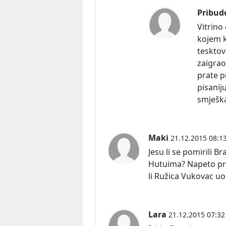
Pribud
Vitrino
kojem k
tesktov
zaigrao
prate p
pisanij
smješka 
Maki
21.12.2015 08:1
Jesu li se pomirili B
Hutuima? Napeto pra
li Ružica Vukovac uo
Lara
21.12.2015 07:32