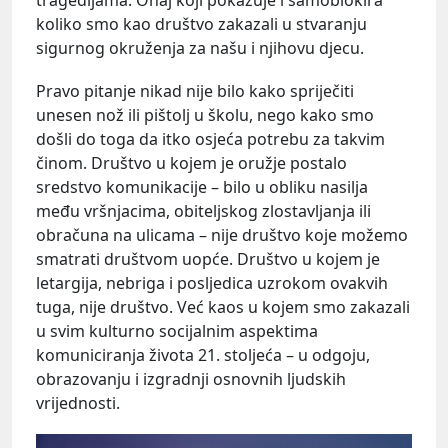
koliko smo kao društvo zakazali u stvaranju
sigurnog okruženja za našu i njihovu djecu.
Pravo pitanje nikad nije bilo kako spriječiti
unesen nož ili pištolj u školu, nego kako smo
došli do toga da itko osjeća potrebu za takvim
činom. Društvo u kojem je oružje postalo
sredstvo komunikacije – bilo u obliku nasilja
među vršnjacima, obiteljskog zlostavljanja ili
obračuna na ulicama – nije društvo koje možemo
smatrati društvom uopće. Društvo u kojem je
letargija, nebriga i posljedica uzrokom ovakvih
tuga, nije društvo. Već kaos u kojem smo zakazali
u svim kulturno socijalnim aspektima
komuniciranja života 21. stoljeća – u odgoju,
obrazovanju i izgradnji osnovnih ljudskih
vrijednosti.