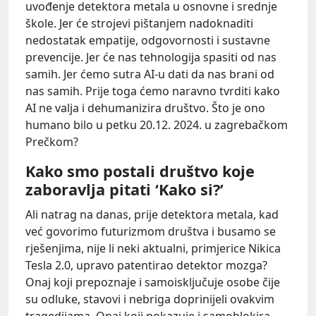
uvođenje detektora metala u osnovne i srednje
škole. Jer će strojevi pištanjem nadoknaditi
nedostatak empatije, odgovornosti i sustavne
prevencije. Jer će nas tehnologija spasiti od nas
samih. Jer ćemo sutra AI-u dati da nas brani od
nas samih. Prije toga ćemo naravno tvrditi kako
AI ne valja i dehumanizira društvo. Što je ono
humano bilo u petku 20.12. 2024. u zagrebačkom
Prečkom?
Kako smo postali društvo koje
zaboravlja pitati ‘Kako si?’
Ali natrag na danas, prije detektora metala, kad
već govorimo futurizmom društva i busamo se
rješenjima, nije li neki aktualni, primjerice Nikica
Tesla 2.0, upravo patentirao detektor mozga?
Onaj koji prepoznaje i samoisključuje osobe čije
su odluke, stavovi i nebriga doprinijeli ovakvim
tragedijama. Onaj koji pokazuje i samoblokira