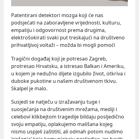
Patentirani detektori mozga koji će nas
podsjećati na zaboravljene vrijednosti, kulturu,
empatiju i odgovornost prema drugima,
elektrošokirati svaki put treskajući na društveno
prihvatljivoj voltaži – možda bi mogli pomoći
Tragični događaj koji je potresao Zagreb,
protresao Hrvatsku, a istresao Balkan i Ameriku,
u kojem je nedužno dijete izgubilo život, otkriva i
duboke pukotine u našem društvenom tkivu.
Skalpel je malo.
Susjedi se natječu u izražavanju tuge i
suosjećanja na društvenim mrežama, mediji i
celebovi klikbejtom tragedije bildaju posljedično
svoju empatiju, oplakujemo mališana kojeg
nismo uspjeli zaštititi, ali odmah potom nudimo
‘rješenja’ koja komuniciraju posljedice, jer baviti