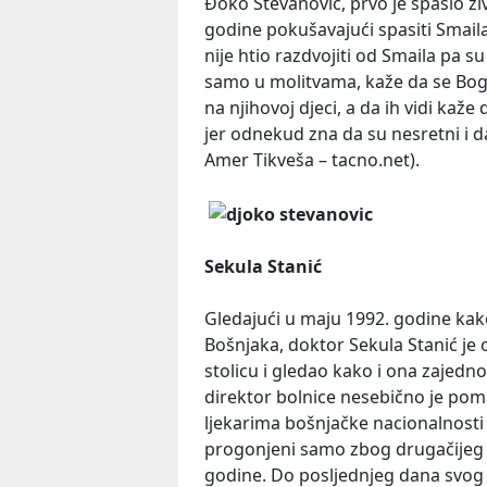
Đoko Stevanović, prvo je spasio ži
godine pokušavajući spasiti Smaila
nije htio razdvojiti od Smaila pa 
samo u molitvama, kaže da se Bogu m
na njihovoj djeci, a da ih vidi ka
jer odnekud zna da su nesretni i d
Amer Tikveša – tacno.net).
Sekula Stanić
Gledajući u maju 1992. godine kak
Bošnjaka, doktor Sekula Stanić je o
stolicu i gledao kako i ona zajedn
direktor bolnice nesebično je pom
ljekarima bošnjačke nacionalnosti 
progonjeni samo zbog drugačijeg 
godine. Do posljednjeg dana svog 