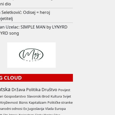
ni dio
 Seletković: Odisej = heroj
jetitelj
an Uzelac: SIMPLE MAN by LYNYRD
YRD song
G CLOUD
atska
Država
Politika
Društvo
Povijest
ari
Gospodarstvo
Slavonski Brod
Kultura
Svijet
Književnost
Biznis
Kapitalizam
Političke stranke
arodni odnosi
Ex Jugoslavija
Vlada
Europa
am