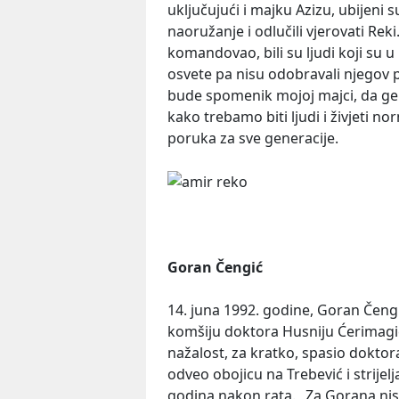
uključujući i majku Azizu, ubijeni su
naoružanje i odlučili vjerovati Reki
komandovao, bili su ljudi koji su u 
osvete pa nisu odobravali njegov 
bude spomenik mojoj majci, da ge
kako trebamo biti ljudi i živjeti n
poruka za sve generacije.
Goran Čengić
14. juna 1992. godine, Goran Čengi
komšiju doktora Husniju Ćerimagića
nažalost, za kratko, spasio doktora
odveo obojicu na Trebević i strijel
godina nakon rata. „Za Gorana nisu 