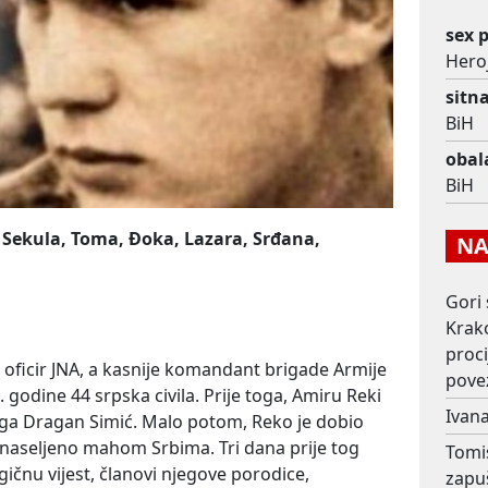
sex p
Heroj
sitn
BiH
obal
BiH
 Sekula, Toma, Đoka, Lazara, Srđana,
NAJ
Gori 
Krako
proc
 oficir JNA, a kasnije komandant brigade Armije
pove
. godine 44 srpska civila. Prije toga, Amiru Reki
Ivana
lega Dragan Simić. Malo potom, Reko je dobio
naseljeno mahom Srbima. Tri dana prije tog
Tomi
ičnu vijest, članovi njegove porodice,
zapu