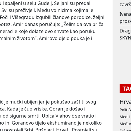
 i spaljeni u selu Gudelj. Seljani su predali
završ
. Svi su preživjeli. Među vojnicima kojima je
Ivana
Foči i Višegradu izgubili članove porodice, željni
prosv
potez. Amir danas poručuje: „Želim da ova priča
Drag
neracije koje dolaze ovo shvate kao poruku
SKYN
ormalnim životom“. Amirovo djelo pouka je i
TA
Hrv
ć je mučki ubijen jer je pokušao zaštiti svog
. Kada je čuo vriske, Goran je došao i,
Politič
 od sigurne smrti. Ubica Vlahović se vratio i
Mediji
jao ih. Goranovo tijelo ekshumirano je nekoliko
Međun
postojali Srbi, Bošnjaci, Hrvati. Postojali su
Fašiz