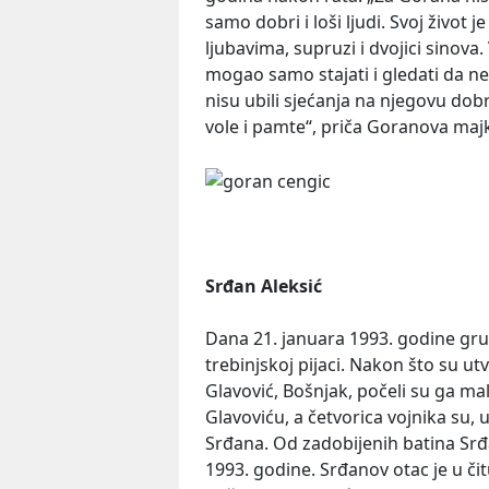
samo dobri i loši ljudi. Svoj život 
ljubavima, supruzi i dvojici sinova. 
mogao samo stajati i gledati da neko
nisu ubili sjećanja na njegovu dobr
vole i pamte“, priča Goranova maj
Srđan Aleksić
Dana 21. januara 1993. godine grup
trebinjskoj pijaci. Nakon što su ut
Glavović, Bošnjak, počeli su ga mal
Glavoviću, a četvorica vojnika su,
Srđana. Od zadobijenih batina Srđ
1993. godine. Srđanov otac je u čit