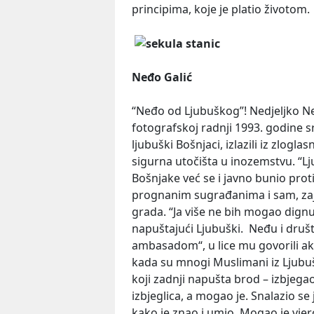
principima, koje je platio životom.
Neđo Galić
“Neđo od Ljubuškog”! Nedjeljko Neđ
fotografskoj radnji 1993. godine s
ljubuški Bošnjaci, izlazili iz zlog
sigurna utočišta u inozemstvu. “L
Bošnjake već se i javno bunio prot
prognanim sugrađanima i sam, zaje
grada. “Ja više ne bih mogao dignu
napuštajući Ljubuški. Neđu i druš
ambasadom“, u lice mu govorili ako 
kada su mnogi Muslimani iz Ljubu
koji zadnji napušta brod – izbjegao j
izbjeglica, a mogao je. Snalazio se 
kako je znao i umio. Mogao je vjeroja