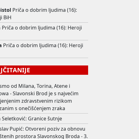
istol
Priča o dobrim ljudima (16):
i BiH
a
Priča o dobrim ljudima (16): Heroji
a
Priča o dobrim ljudima (16): Heroji
ČITANIJE
smo od Milana, Torina, Atene i
wa - Slavonski Brod je s najvećim
ijenjenim zdravstvenim rizikom
zanim s onečišćenjem zraka
 Seletković: Granice šutnje
slav Pupić: Otvoreni poziv za obnovu
štenih prostora Slavonskog Broda - 3.