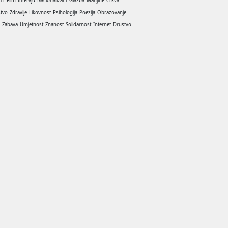
Film
Intervju
Nacionalizam
Glazba
Manjine
Crkva
stvo
Zdravlje
Likovnost
Psihologija
Poezija
Obrazovanje
a
Zabava
Umjetnost
Znanost
Solidarnost
Internet
Drustvo