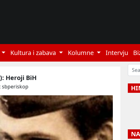
Kultura i zabava
Kolumne
Intervju
Bi
): Heroji BiH
: sbperiskop
HI
NAJ