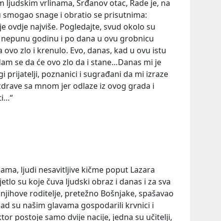
m ljudskim vrlinama, Srđanov otac, Rade je, na
smogao snage i obratio se prisutnima:
e ovdje najviše. Pogledajte, svud okolo su
 nepunu godinu i po dana u ovu grobnicu
ovo zlo i krenulo. Evo, danas, kad u ovu istu
am se da će ovo zlo da i stane…Danas mi je
prijatelji, poznanici i sugrađani da mi izraze
ozdrave sa mnom jer odlaze iz ovog grada i
ti…“
kama, ljudi nesavitljive kičme poput Lazara
vijetlo su koje čuva ljudski obraz i danas i za sva
njihove roditelje, pretežno Bošnjake, spašavao
e kad su našim glavama gospodarili krvnici i
tor postoje samo dvije nacije, jedna su učitelji,