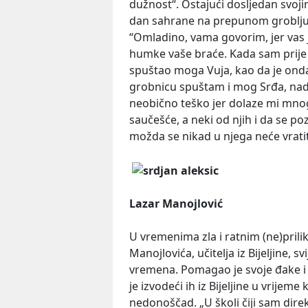
dužnost“. Ostajući dosljedan svoji
dan sahrane na prepunom groblju 
“Omladino, vama govorim, jer vas j
humke vaše braće. Kada sam prije
spuštao moga Vuja, kao da je onda 
grobnicu spuštam i mog Srđa, nad
neobično teško jer dolaze mi mnogi 
saučešće, a neki od njih i da se p
možda se nikad u njega neće vrati
Lazar Manojlović
U vremenima zla i ratnim (ne)prili
Manojlovića, učitelja iz Bijeljine, s
vremena. Pomagao je svoje đake i 
je izvodeći ih iz Bijeljine u vrijem
nedonoščad. „U školi čiji sam direk