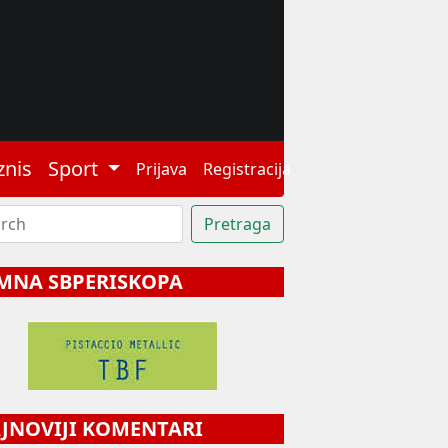
znis
Sport
Prijava
Registracija
MNA SBPERISKOPA
NOVIJI KOMENTARI