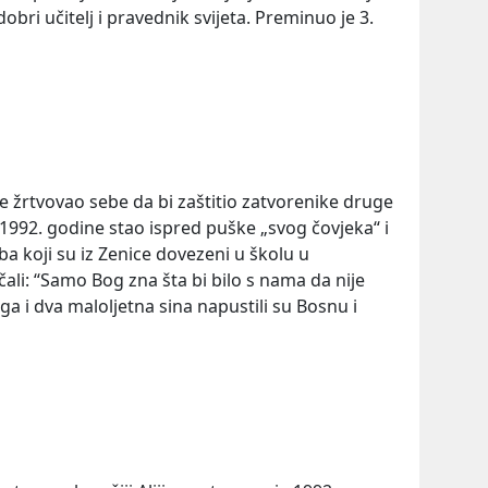
dobri učitelj i pravednik svijeta. Preminuo je 3.
i je žrtvovao sebe da bi zaštitio zatvorenike druge
a 1992. godine stao ispred puške „svog čovjeka“ i
ba koji su iz Zenice dovezeni u školu u
ičali: “Samo Bog zna šta bi bilo s nama da nije
uga i dva maloljetna sina napustili su Bosnu i