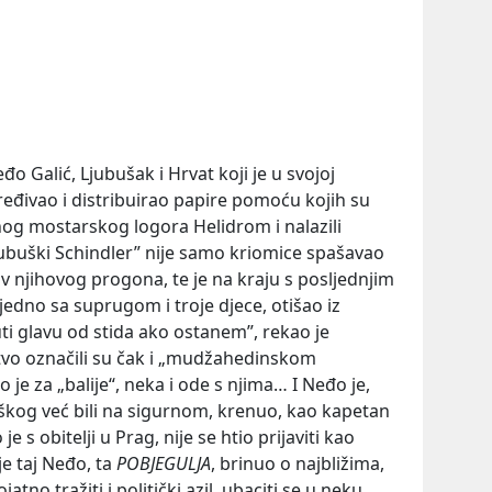
o Galić, Ljubušak i Hrvat koji je u svojoj
ređivao i distribuirao papire pomoću kojih su
lasnog mostarskog logora Helidrom i nalazili
jubuški Schindler” nije samo kriomice spašavao
iv njihovog progona, te je na kraju s posljednjim
dno sa suprugom i troje djece, otišao iz
ti glavu od stida ako ostanem”, rekao je
tvo označili su čak i „mudžahedinskom
je za „balije“, neka i ode s njima… I Neđo je,
škog već bili na sigurnom, krenuo, kao kapetan
e s obitelji u Prag, nije se htio prijaviti kao
je taj Neđo, ta
POBJEGULJA
, brinuo o najbližima,
tno tražiti i politički azil, ubaciti se u neku