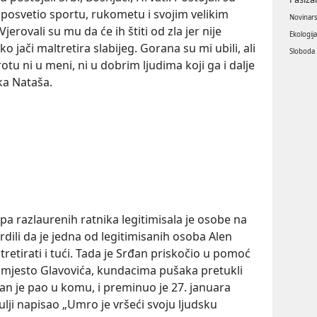
je posvetio sportu, rukometu i svojim velikim
Novinar
Vjerovali su mu da će ih štiti od zla jer nije
Ekologij
 jači maltretira slabijeg. Gorana su mi ubili, ali
Sloboda
otu ni u meni, ni u dobrim ljudima koji ga i dalje
ka Nataša.
a razlaurenih ratnika legitimisala je osobe na
vrdili da je jedna od legitimisanih osoba Alen
tretirati i tući. Tada je Srđan priskočio u pomoć
 umjesto Glavovića, kundacima pušaka pretukli
an je pao u komu, i preminuo je 27. januara
ulji napisao „Umro je vršeći svoju ljudsku