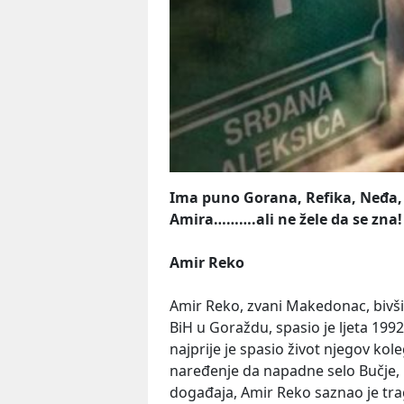
Ima puno Gorana, Refika, Neđa,
Amira……….ali ne žele da se zna!
Amir Reko
Amir Reko, zvani Makedonac, bivši
BiH u Goraždu, spasio je ljeta 1992
najprije je spasio život njegov ko
naređenje da napadne selo Bučje, 
događaja, Amir Reko saznao je trag