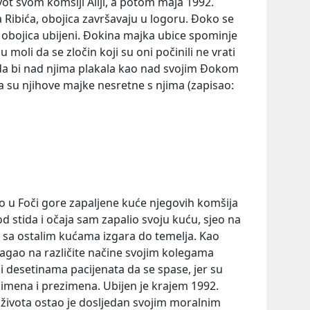
vot svom komšiji Aliji, a potom maja 1992.
 Ribića, obojica završavaju u logoru. Đoko se
su obojica ubijeni. Đokina majka ubice spominje
oli da se zločin koji su oni počinili ne vrati
že da bi nad njima plakala kao nad svojim Đokom
a su njihove majke nesretne s njima (zapisao:
o u Foči gore zapaljene kuće njegovih komšija
d stida i očaja sam zapalio svoju kuću, sjeo na
o sa ostalim kućama izgara do temelja. Kao
agao na različite načine svojim kolegama
i desetinama pacijenata da se spase, jer su
imena i prezimena. Ubijen je krajem 1992.
života ostao je dosljedan svojim moralnim