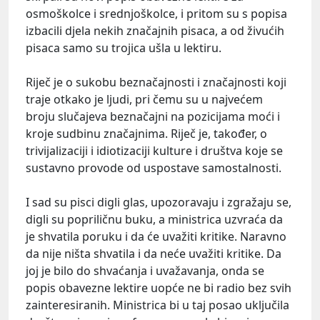
osmoškolce i srednjoškolce, i pritom su s popisa
izbacili djela nekih značajnih pisaca, a od živućih
pisaca samo su trojica ušla u lektiru.
Riječ je o sukobu beznačajnosti i značajnosti koji
traje otkako je ljudi, pri čemu su u najvećem
broju slučajeva beznačajni na pozicijama moći i
kroje sudbinu značajnima. Riječ je, također, o
trivijalizaciji i idiotizaciji kulture i društva koje se
sustavno provode od uspostave samostalnosti.
I sad su pisci digli glas, upozoravaju i zgražaju se,
digli su popriličnu buku, a ministrica uzvraća da
je shvatila poruku i da će uvažiti kritike. Naravno
da nije ništa shvatila i da neće uvažiti kritike. Da
joj je bilo do shvaćanja i uvažavanja, onda se
popis obavezne lektire uopće ne bi radio bez svih
zainteresiranih. Ministrica bi u taj posao uključila