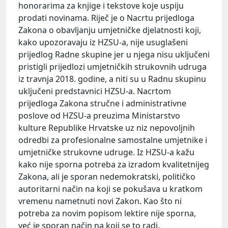
honorarima za knjige i tekstove koje uspiju
prodati novinama. Riječ je o Nacrtu prijedloga
Zakona o obavljanju umjetničke djelatnosti koji,
kako upozoravaju iz HZSU-a, nije usuglašeni
prijedlog Radne skupine jer u njega nisu uključeni
pristigli prijedlozi umjetničkih strukovnih udruga
iz travnja 2018. godine, a niti su u Radnu skupinu
uključeni predstavnici HZSU-a. Nacrtom
prijedloga Zakona stručne i administrativne
poslove od HZSU-a preuzima Ministarstvo
kulture Republike Hrvatske uz niz nepovoljnih
odredbi za profesionalne samostalne umjetnike i
umjetničke strukovne udruge. Iz HZSU-a kažu
kako nije sporna potreba za izradom kvalitetnijeg
Zakona, ali je sporan nedemokratski, političko
autoritarni način na koji se pokušava u kratkom
vremenu nametnuti novi Zakon. Kao što ni
potreba za novim popisom lektire nije sporna,
već je sporan način na koji se to radi.