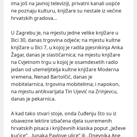
ima još na javnoj televiziji, privatni kanali uopće
ne poznaju kulturu, knjižare su nestale iz većine
hrvatskih gradova...
U Zagrebu je, na mjestu jedne velike knjižare u
Ilici 30, danas trgovina odjeće; na mjestu kultne
knjižare u Ilici 7, u kojoj je radila pjesnikinja Anka
Žagar, danas je slastičarnica; na mjestu knjižare
na Cvjetnom trgu u kojoj je osamdesetih radio
jedan od utemeljitelja kultne knjižare Moderna
vremena, Nenad Bartolčić, danas je
mobitelarnica, trgovina mobitelima; i napokon,
na mjestu antikvarijata Tin Ujević na Zrinjevcu,
danas je pekarnica.
A kad tako stvari stoje, onda čuđenju što su iz
obavezne lektire izbačena djela suvremenih
hrvatskih pisaca i književnih klasika poput „Ježeve
kućice“, „Junaka Pavlove ulice“ ili „Dnevnika Ane