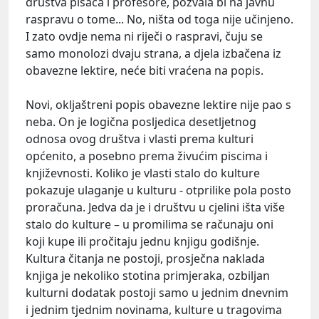
društva pisaca i profesore, pozvala bi na javnu
raspravu o tome... No, ništa od toga nije učinjeno.
I zato ovdje nema ni riječi o raspravi, čuju se
samo monolozi dvaju strana, a djela izbačena iz
obavezne lektire, neće biti vraćena na popis.
Novi, okljaštreni popis obavezne lektire nije pao s
neba. On je logična posljedica desetljetnog
odnosa ovog društva i vlasti prema kulturi
općenito, a posebno prema živućim piscima i
književnosti. Koliko je vlasti stalo do kulture
pokazuje ulaganje u kulturu - otprilike pola posto
proračuna. Jedva da je i društvu u cjelini išta više
stalo do kulture – u promilima se računaju oni
koji kupe ili pročitaju jednu knjigu godišnje.
Kultura čitanja ne postoji, prosječna naklada
knjiga je nekoliko stotina primjeraka, ozbiljan
kulturni dodatak postoji samo u jednim dnevnim
i jednim tjednim novinama, kulture u tragovima