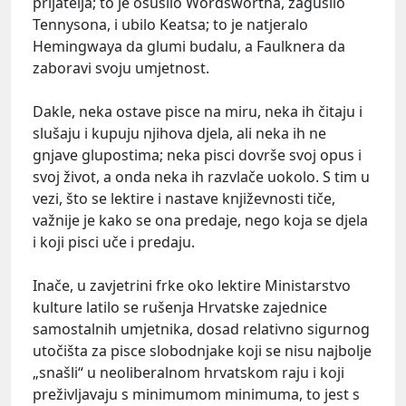
prijatelja; to je osušilo Wordswortha, zagušilo
Tennysona, i ubilo Keatsa; to je natjeralo
Hemingwaya da glumi budalu, a Faulknera da
zaboravi svoju umjetnost.
Dakle, neka ostave pisce na miru, neka ih čitaju i
slušaju i kupuju njihova djela, ali neka ih ne
gnjave glupostima; neka pisci dovrše svoj opus i
svoj život, a onda neka ih razvlače uokolo. S tim u
vezi, što se lektire i nastave književnosti tiče,
važnije je kako se ona predaje, nego koja se djela
i koji pisci uče i predaju.
Inače, u zavjetrini frke oko lektire Ministarstvo
kulture latilo se rušenja Hrvatske zajednice
samostalnih umjetnika, dosad relativno sigurnog
utočišta za pisce slobodnjake koji se nisu najbolje
„snašli“ u neoliberalnom hrvatskom raju i koji
preživljavaju s minimumom minimuma, to jest s