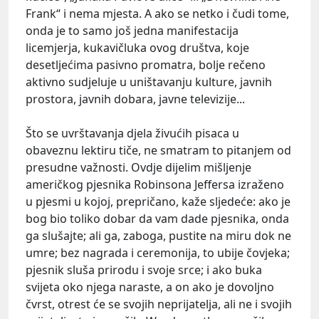
Frank“ i nema mjesta. A ako se netko i čudi tome,
onda je to samo još jedna manifestacija
licemjerja, kukavičluka ovog društva, koje
desetljećima pasivno promatra, bolje rečeno
aktivno sudjeluje u uništavanju kulture, javnih
prostora, javnih dobara, javne televizije...
Što se uvrštavanja djela živućih pisaca u
obaveznu lektiru tiče, ne smatram to pitanjem od
presudne važnosti. Ovdje dijelim mišljenje
američkog pjesnika Robinsona Jeffersa izraženo
u pjesmi u kojoj, prepričano, kaže sljedeće: ako je
bog bio toliko dobar da vam dade pjesnika, onda
ga slušajte; ali ga, zaboga, pustite na miru dok ne
umre; bez nagrada i ceremonija, to ubije čovjeka;
pjesnik sluša prirodu i svoje srce; i ako buka
svijeta oko njega naraste, a on ako je dovoljno
čvrst, otrest će se svojih neprijatelja, ali ne i svojih