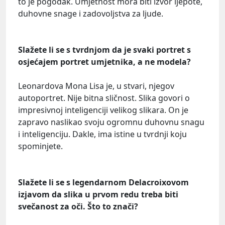
to je pogodak. Umjetnost mora biti izvor ljepote,
duhovne snage i zadovoljstva za ljude.
Slažete li se s tvrdnjom da je svaki portret s
osjećajem portret umjetnika, a ne modela?
Leonardova Mona Lisa je, u stvari, njegov
autoportret. Nije bitna sličnost. Slika govori o
impresivnoj inteligenciji velikog slikara. On je
zapravo naslikao svoju ogromnu duhovnu snagu
i inteligenciju. Dakle, ima istine u tvrdnji koju
spominjete.
Slažete li se s legendarnom Delacroixovom
izjavom da slika u prvom redu treba biti
svečanost za oči. Što to znači?