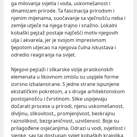
ga milovanja svjetla i voda, uskomešanost i
dinamizam prirode. Ta fascinacija prirodom i
njenim mijenama, suočavanje sa vječnošću neba i
zemlje utječe na njega trajno i snažno. Lokalni
kobaški pejzaž postaje najčešći motiv njegovih
ulja i akvarela, jer je svojom impresivnom
ljepotom utjecao na njegova čulna iskustava i
odredio reagiranja na svijet.
Njegovi pejzaži i slikarske vizije praiskonskih
elemenata u likovnom smislu su uspjele forme
izvrsno izbalansirane. S jedne strane ispunjene
ekstatičkim pokretom, a s druge arhitektonskom
postojanošću i čvrstinom. Slike uspijevaju
dočarati procese u prirodi, njenu uskomešanost,
divljinu, slikovitost,, promjenjivost, beskrajnu
raznolikost, bezgraničnost, uzvišenost. Boje su
prilagođene osjećanjima. Odrazi u vodi, svjetlost i
sjenke, sav taj dostupan svijet kobaških krajolika,