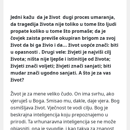
Jedni kažu da je život dugi proces umaranja,
da tragedija života nije toliko u tome što ljudi
propate koliko u tome što promaše; da je
čovjek zaista previše okupiran brigom za svoj
život da bi ga živio i da... život uopće znači: biti
u opasnosti . Drugi vele: živjeti je najviši cilj
života; ništa nije ljepše i istinitije od života;
živjeti znači voljeti; živjeti znači sanjati; biti
mudar znači ugodno sanjati. A što je za vas
život?
Život je za mene veliko čudo. On ima svrhu, ako
vjeruješ u Boga. Smisao mu, dakle, daje vjera. Bog
osmišljava život. Vječnost te vodi cilju. Bog je
beskrajna inteligencija koju prepoznajemo u
prirodi. Ta vrhunaravna inteligencija se ne može
objasniti, ona je svugdje, i kao takva za znanost