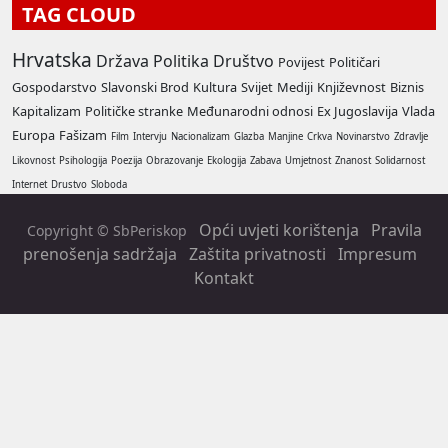
TAG CLOUD
Hrvatska
Država
Politika
Društvo
Povijest
Političari
Gospodarstvo
Slavonski Brod
Kultura
Svijet
Mediji
Književnost
Biznis
Kapitalizam
Političke stranke
Međunarodni odnosi
Ex Jugoslavija
Vlada
Europa
Fašizam
Film
Intervju
Nacionalizam
Glazba
Manjine
Crkva
Novinarstvo
Zdravlje
Likovnost
Psihologija
Poezija
Obrazovanje
Ekologija
Zabava
Umjetnost
Znanost
Solidarnost
Internet
Drustvo
Sloboda
Opći uvjeti korištenja
Pravila
Copyright © SbPeriskop
prenošenja sadržaja
Zaštita privatnosti
Impresum
Kontakt