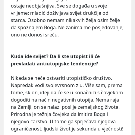
ostaje neobjašnjiva. Sve se događa u svoje
vrijeme: mladić doživljava svijet drukčije od
starca. Osobno nemam nikakvih želja osim želje
da spoznajem Boga. Ne zanima me posjedovanje;
ono ne donosi sreću.
Kuda ide svijet? Da li ste utopist ili će
prevladati antiutopijske tendencije?
Nikada se neće ostvariti utopističko društvo.
Napredak vodi svojevrsnom zlu. Više sam, prema
tome, sklon, ideji da će se u konačnici s čovjekom
dogoditi na način negativnih utopija. Nema raja
na Zemlji, on se nalazi poslije zemaljskog života.
Prirodna je težnja čovjeka da imitira Boga i
njegovo carstvo. U tome ga sprječava njegova
ograničenost; ljudski život je sekunda u vječnosti!