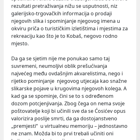
rezultati pretraživanja nižu se usputnosti, niz
galerijsko-trgovačkih informacija o prodaji
njegovih slika i spominjanje njegovog imena u
okviru priča o turističkim izletištima i mjestima za
rekreaciju kao što je to Kobaš, negovo rodno
mjesto.
Da ga se sjetim nije me ponukao samo taj
suvremeni, neumoljivi oblik prešućivanja
najvećeg među ovdašnjim akvarelistima, nego i
rijetko pominjanje njegovog utjecaja kao snažne
slikarske pojave u krugovima njegovoh kolega. A
kad ga se spominje, čini se to s određenom
dozom potcjenjivanja. Zbog čega on nema svoje
poštovatelje koji bi učinili sve da se Ćosićev opus
valorizira poslije smrti, da ga dostojanstveno
„premjesti“ u virtualneu memoriju – jednostavno
ne znam. Možda bi to prvi trebali učiniti oni