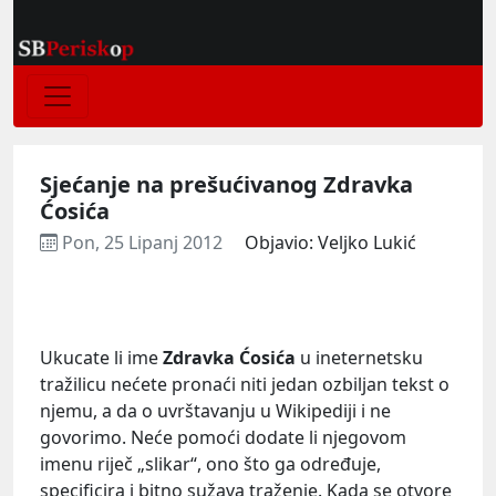
Sjećanje na prešućivanog Zdravka
Ćosića
Pon, 25 Lipanj 2012
Objavio: Veljko Lukić
Ukucate li ime
Zdravka Ćosića
u ineternetsku
tražilicu nećete pronaći niti jedan ozbiljan tekst o
njemu, a da o uvrštavanju u Wikipediji i ne
govorimo. Neće pomoći dodate li njegovom
imenu riječ „slikar“, ono što ga određuje,
specificira i bitno sužava traženje. Kada se otvore