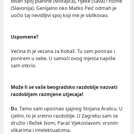
divan spoj planine (Motajica), rijeke (Sava) i nizine
(Slavonija). Genijalno oko Matko Peić odmah je
uočio taj nevidljivi spoj koji me je oblikovao.
Uspomene?
Većina ih je vezana za Kobaš. Tu sam ponirao i
ponirem u sebe. U samoći ovog mjesta najviše
sam otkrio.
Može li se vaše beogradsko razdoblje nazvati
razdobljem razmjene utjecaja!
D
a. Tamo sam upoznao sjajnog Stojana Aralicu. U
cjelini, to je sretno razdoblje. U Zagrebu sam se
družio i Režek Ivom, Parać Vjekoslavom, vrsnim
slikarima i intelektualcima.