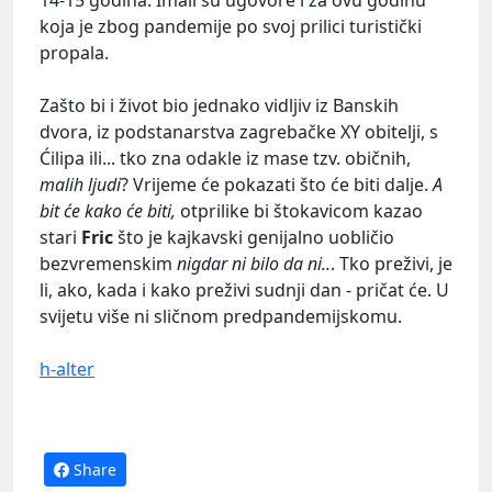
14-15 godina. Imali su ugovore i za ovu godinu
koja je zbog pandemije po svoj prilici turistički
propala.
Zašto bi i život bio jednako vidljiv iz Banskih
dvora, iz podstanarstva zagrebačke XY obitelji, s
Ćilipa ili... tko zna odakle iz mase tzv. običnih,
malih ljudi
? Vrijeme će pokazati što će biti dalje.
A
bit će kako će biti,
otprilike bi štokavicom kazao
stari
Fric
što je kajkavski genijalno uobličio
bezvremenskim
nigdar ni bilo da ni..
. Tko preživi, je
li, ako, kada i kako preživi sudnji dan - pričat će. U
svijetu više ni sličnom predpandemijskomu.
h-alter
Share