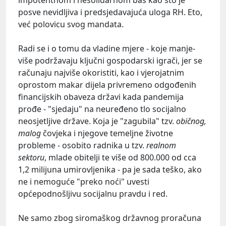
impotentnom i nesolidarnom baš kao što je
posve nevidljiva i predsjedavajuća uloga RH. Eto,
već polovicu svog mandata.
Radi se i o tomu da vladine mjere - koje manje-
više podržavaju ključni gospodarski igrači, jer se
računaju najviše okoristiti, kao i vjerojatnim
oprostom makar dijela privremeno odgođenih
financijskih obaveza državi kada pandemija
prođe - "sjedaju" na neuređeno tlo socijalno
neosjetljive države. Koja je "zagubila" tzv.
običnog,
malog
čovjeka i njegove temeljne životne
probleme - osobito radnika u tzv.
realnom
sektoru
, mlade obitelji te više od 800.000 od cca
1,2 milijuna umirovljenika - pa je sada teško, ako
ne i nemoguće "preko noći" uvesti
općepodnošljivu socijalnu pravdu i red.
Ne samo zbog siromaškog državnog proračuna