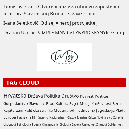
Tomislav Pupić: Otvoreni poziv za obnovu zapuštenih
prostora Slavonskog Broda - 3. završni dio
Ivana Seletković: Odisej = heroj prosvjetitelj
Dragan Uzelac: SIMPLE MAN by LYNYRD SKYNYRD song
TAG CLOUD
Hrvatska
Država
Politika
Društvo
Povijest
Političari
Gospodarstvo
Slavonski Brod
Kultura
Svijet
Mediji
Književnost
Biznis
Kapitalizam
Političke stranke
Međunarodni odnosi
Ex Jugoslavija
Vlada
Europa
Fašizam
Film
Intervju
Nacionalizam
Glazba
Manjine
Crkva
Novinarstvo
Zdravlje
Likovnost
Psihologija
Poezija
Obrazovanje
Ekologija
Zabava
Umjetnost
Znanost
Solidarnost