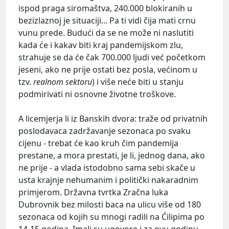
ispod praga siromaštva, 240.000 blokiranih u
bezizlaznoj je situaciji... Pa ti vidi čija mati crnu
vunu prede. Budući da se ne može ni naslutiti
kada će i kakav biti kraj pandemijskom zlu,
strahuje se da će čak 700.000 ljudi već početkom
jeseni, ako ne prije ostati bez posla, većinom u
tzv.
realnom sektoru
) i više neće biti u stanju
podmirivati ni osnovne životne troškove.
A licemjerja li iz Banskih dvora: traže od privatnih
poslodavaca zadržavanje sezonaca po svaku
cijenu - trebat će kao kruh čim pandemija
prestane, a mora prestati, je li, jednog dana, ako
ne prije - a vlada istodobno sama sebi skače u
usta krajnje nehumanim i politički nakaradnim
primjerom. Državna tvrtka Zračna luka
Dubrovnik bez milosti baca na ulicu više od 180
sezonaca od kojih su mnogi radili na Ćilipima po