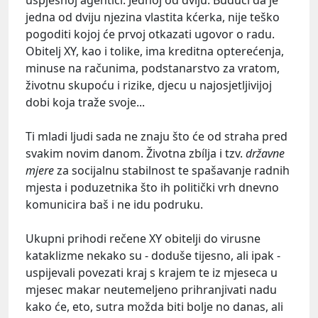
uspješnoj agentici. Jednoj od dviju. Budući da je
jedna od dviju njezina vlastita kćerka, nije teško
pogoditi kojoj će prvoj otkazati ugovor o radu.
Obitelj XY, kao i tolike, ima kreditna opterećenja,
minuse na računima, podstanarstvo za vratom,
životnu skupoću i rizike, djecu u najosjetljivijoj
dobi koja traže svoje...
Ti mladi ljudi sada ne znaju što će od straha pred
svakim novim danom. Životna zbílja i tzv.
državne
mjere
za socijalnu stabilnost te spašavanje radnih
mjesta i poduzetnika što ih politički vrh dnevno
komunicira baš i ne idu podruku.
Ukupni prihodi rečene XY obitelji do virusne
kataklizme nekako su - doduše tijesno, ali ipak -
uspijevali povezati kraj s krajem te iz mjeseca u
mjesec makar neutemeljeno prihranjivati nadu
kako će, eto, sutra možda biti bolje no danas, ali