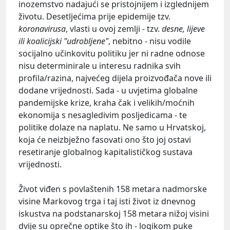
inozemstvo nadajući se pristojnijem i izglednijem
životu. Desetljećima prije epidemije tzv.
koronavirusa
, vlasti u ovoj zemlji - tzv.
desne, lijeve
ili koalicijski "udrobljene"
, nebitno - nisu vodile
socijalno učinkovitu politiku jer ni radne odnose
nisu determinirale u interesu radnika svih
profila/razina, najvećeg dijela proizvođača nove ili
dodane vrijednosti. Sada - u uvjetima globalne
pandemijske krize, kraha čak i velikih/moćnih
ekonomija s nesagledivim posljedicama - te
politike dolaze na naplatu. Ne samo u Hrvatskoj,
koja će neizbježno fasovati ono što joj ostavi
resetiranje globalnog kapitalističkog sustava
vrijednosti.
Život viđen s povlaštenih 158 metara nadmorske
visine Markovog trga i taj isti život iz dnevnog
iskustva na podstanarskoj 158 metara nižoj visini
dvije su oprečne optike što ih - logikom puke