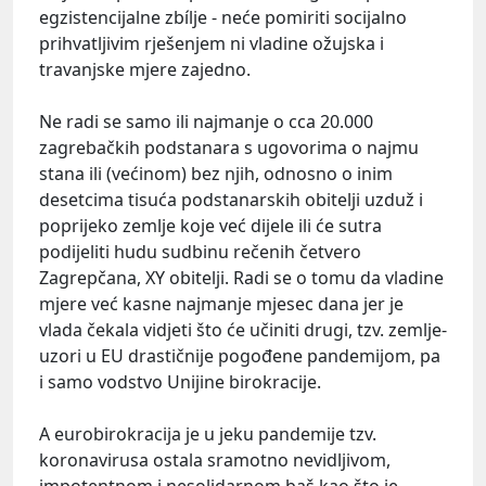
egzistencijalne zbílje - neće pomiriti socijalno
prihvatljivim rješenjem ni vladine ožujska i
travanjske mjere zajedno.
Ne radi se samo ili najmanje o cca 20.000
zagrebačkih podstanara s ugovorima o najmu
stana ili (većinom) bez njih, odnosno o inim
desetcima tisuća podstanarskih obitelji uzduž i
poprijeko zemlje koje već dijele ili će sutra
podijeliti hudu sudbinu rečenih četvero
Zagrepčana, XY obitelji. Radi se o tomu da vladine
mjere već kasne najmanje mjesec dana jer je
vlada čekala vidjeti što će učiniti drugi, tzv. zemlje-
uzori u EU drastičnije pogođene pandemijom, pa
i samo vodstvo Unijine birokracije.
A eurobirokracija je u jeku pandemije tzv.
koronavirusa ostala sramotno nevidljivom,