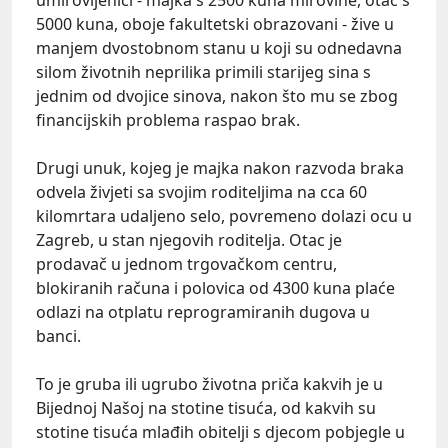
umirovljenici - majka s 2500 kuna mirovine, otac s
5000 kuna, oboje fakultetski obrazovani - žive u
manjem dvostobnom stanu u koji su odnedavna
silom životnih neprilika primili starijeg sina s
jednim od dvojice sinova, nakon što mu se zbog
financijskih problema raspao brak.
Drugi unuk, kojeg je majka nakon razvoda braka
odvela živjeti sa svojim roditeljima na cca 60
kilomrtara udaljeno selo, povremeno dolazi ocu u
Zagreb, u stan njegovih roditelja. Otac je
prodavač u jednom trgovačkom centru,
blokiranih računa i polovica od 4300 kuna plaće
odlazi na otplatu reprogramiranih dugova u
banci.
To je gruba ili ugrubo životna priča kakvih je u
Bijednoj Našoj na stotine tisuća, od kakvih su
stotine tisuća mlađih obitelji s djecom pobjegle u