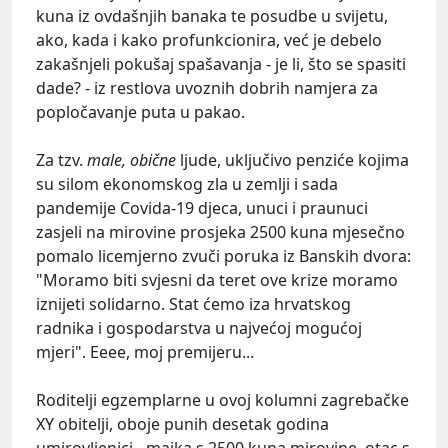
kuna iz ovdašnjih banaka te posudbe u svijetu,
ako, kada i kako profunkcionira, već je debelo
zakašnjeli pokušaj spašavanja - je li, što se spasiti
dade? - iz restlova uvoznih dobrih namjera za
popločavanje puta u pakao.
Za tzv.
male, obične
ljude, uključivo penziće kojima
su silom ekonomskog zla u zemlji i sada
pandemije Covida-19 djeca, unuci i praunuci
zasjeli na mirovine prosjeka 2500 kuna mjesečno
pomalo licemjerno zvuči poruka iz Banskih dvora:
"Moramo biti svjesni da teret ove krize moramo
iznijeti solidarno. Stat ćemo iza hrvatskog
radnika i gospodarstva u najvećoj mogućoj
mjeri". Eeee, moj premijeru...
Roditelji egzemplarne u ovoj kolumni zagrebačke
XY obitelji, oboje punih desetak godina