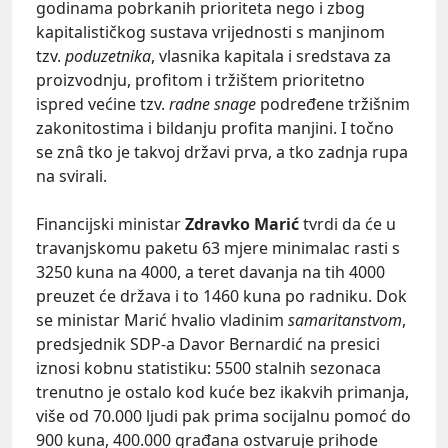
godinama pobrkanih prioriteta nego i zbog
kapitalističkog sustava vrijednosti s manjinom
tzv.
poduzetnika
, vlasnika kapitala i sredstava za
proizvodnju, profitom i tržištem prioritetno
ispred većine tzv.
radne snage
podređene tržišnim
zakonitostima i bildanju profita manjini. I točno
se znâ tko je takvoj državi prva, a tko zadnja rupa
na svirali.
Financijski ministar
Zdravko Marić
tvrdi da će u
travanjskomu paketu 63 mjere minimalac rasti s
3250 kuna na 4000, a teret davanja na tih 4000
preuzet će država i to 1460 kuna po radniku. Dok
se ministar Marić hvalio vladinim
samaritanstvom
,
predsjednik SDP-a Davor Bernardić na presici
iznosi kobnu statistiku: 5500 stalnih sezonaca
trenutno je ostalo kod kuće bez ikakvih primanja,
više od 70.000 ljudi pak prima socijalnu pomoć do
900 kuna, 400.000 građana ostvaruje prihode