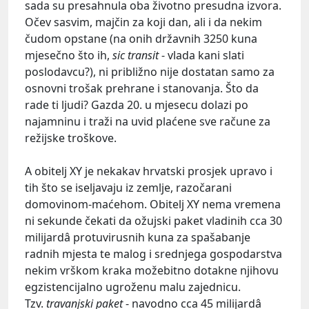
sada su presahnula oba životno presudna izvora.
Očev sasvim, majčin za koji dan, ali i da nekim
čudom opstane (na onih državnih 3250 kuna
mjesečno što ih,
sic transit
- vlada kani slati
poslodavcu?), ni približno nije dostatan samo za
osnovni trošak prehrane i stanovanja. Što da
rade ti ljudi? Gazda 20. u mjesecu dolazi po
najamninu i traži na uvid plaćene sve račune za
režijske troškove.
A obitelj XY je nekakav hrvatski prosjek upravo i
tih što se iseljavaju iz zemlje, razočarani
domovinom-maćehom. Obitelj XY nema vremena
ni sekunde čekati da ožujski paket vladinih cca 30
milijardâ protuvirusnih kuna za spašabanje
radnih mjesta te malog i srednjega gospodarstva
nekim vrškom kraka možebitno dotakne njihovu
egzistencijalno ugroženu malu zajednicu.
Tzv.
travanjski paket
- navodno cca 45 milijardâ