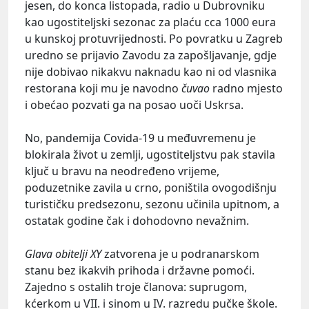
jesen, do konca listopada, radio u Dubrovniku
kao ugostiteljski sezonac za plaću cca 1000 eura
u kunskoj protuvrijednosti. Po povratku u Zagreb
uredno se prijavio Zavodu za zapošljavanje, gdje
nije dobivao nikakvu naknadu kao ni od vlasnika
restorana koji mu je navodno
čuvao
radno mjesto
i obećao pozvati ga na posao uoči Uskrsa.
No, pandemija Covida-19 u međuvremenu je
blokirala život u zemlji, ugostiteljstvu pak stavila
ključ u bravu na neodređeno vrijeme,
poduzetnike zavila u crno, poništila ovogodišnju
turističku predsezonu, sezonu učinila upitnom, a
ostatak godine čak i dohodovno nevažnim.
Glava obitelji XY
zatvorena je u podranarskom
stanu bez ikakvih prihoda i državne pomoći.
Zajedno s ostalih troje članova: suprugom,
kćerkom u VII. i sinom u IV. razredu pučke škole.