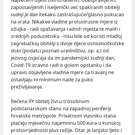
Najvećem dijelu osiromašenih, obespravljenih,
zapostavljenih i iseljenički već spakiranih obitelji
sudnji je dan
itekako zastrašujuće/glasno pokucao
na vrata. Nikakve vladine protuvirusne mjere iz
ožujka - radi spašavanja radnih mjesta te malih i
srednjih poduzetnika - nisu bile od koristi mlađoj
zagrebačkoj obitelji s dvoje djece osnovnoškolske
dobi (podatci poznati uredništvu, op. a.) od
jezivog osjećaja da im pandemijski sudnji dan,
Covid-19 izravno radi o golom opstanku i da
upravo objavljene vladine mjere za travanj ne
ostavljaju ni minimum nade za puko
preživljavanje.
Rečena XY obitelj živi u trosobnom
podstanarskom stanu na zapadnoj periferiji
hrvatske metropole. Privatnom vlasniku stana
plaćaju mjesečnu najamninu 500 eura u kunskoj
protuvrijednosti plus režije. Otac je lanjsko ljeto i