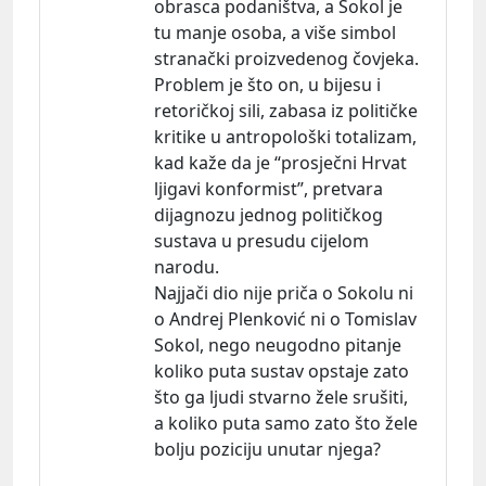
obrasca podaništva, a Sokol je
tu manje osoba, a više simbol
stranački proizvedenog čovjeka.
Problem je što on, u bijesu i
retoričkoj sili, zabasa iz političke
kritike u antropološki totalizam,
kad kaže da je “prosječni Hrvat
ljigavi konformist”, pretvara
dijagnozu jednog političkog
sustava u presudu cijelom
narodu.
Najjači dio nije priča o Sokolu ni
o Andrej Plenković ni o Tomislav
Sokol, nego neugodno pitanje
koliko puta sustav opstaje zato
što ga ljudi stvarno žele srušiti,
a koliko puta samo zato što žele
bolju poziciju unutar njega?