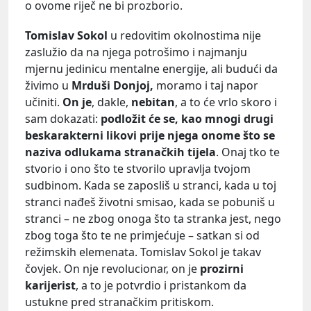
o ovome riječ ne bi prozborio.
Tomislav Sokol
u redovitim okolnostima nije
zaslužio da na njega potrošimo i najmanju
mjernu jedinicu mentalne energije, ali budući da
živimo u
Mrduši Donjoj,
moramo i taj napor
učiniti.
On je
, dakle,
nebitan
, a to će vrlo skoro i
sam dokazati:
podložit će se, kao mnogi drugi
beskarakterni likovi prije njega onome što se
naziva odlukama stranačkih tijela
. Onaj tko te
stvorio i ono što te stvorilo upravlja tvojom
sudbinom. Kada se zaposliš u stranci, kada u toj
stranci nađeš životni smisao, kada se pobuniš u
stranci – ne zbog onoga što ta stranka jest, nego
zbog toga što te ne primjećuje – satkan si od
režimskih elemenata. Tomislav Sokol je takav
čovjek. On nje revolucionar, on je
prozirni
karijerist
, a to je potvrdio i pristankom da
ustukne pred stranačkim pritiskom.