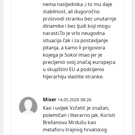
nema nasljednika ,i to mu daje
stabilnost, ali dugoročno
proizvodi stranku bez unutarnje
dinamike i bez ljudi koji mogu
narasti.To je vrlo neugodna
situacija čak i za postavljanje
pitanja, a kamo li prigovora
kojega je Sokol imao jer je
precijenio svoj značaj europejca
u skupštini EU a podcijenio
hijerarhiju vlastite stranke.
Mixer
14.05.2026 08:26
Kao i uvijek Vzčetić je snažan,
polemičan i literarno jak. Koristi
Brešanovu Mrdušu kao
metaforu trajnog hrvatskog