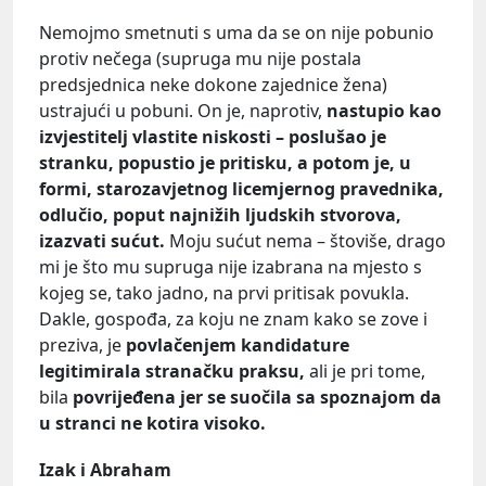
Nemojmo smetnuti s uma da se on nije pobunio
protiv nečega (supruga mu nije postala
predsjednica neke dokone zajednice žena)
ustrajući u pobuni. On je, naprotiv,
nastupio kao
izvjestitelj vlastite niskosti – poslušao je
stranku, popustio je pritisku, a potom je, u
formi, starozavjetnog licemjernog pravednika,
odlučio, poput najnižih ljudskih stvorova,
izazvati sućut.
Moju sućut nema – štoviše, drago
mi je što mu supruga nije izabrana na mjesto s
kojeg se, tako jadno, na prvi pritisak povukla.
Dakle, gospođa, za koju ne znam kako se zove i
preziva, je
povlačenjem kandidature
legitimirala stranačku praksu,
ali je pri tome,
bila
povrijeđena jer se suočila sa spoznajom da
u stranci ne kotira visoko.
Izak i Abraham