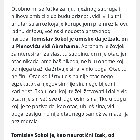
Osobno mi se fućka za nju, njezinog supruga i
njihove ambicije da budu priznati, vidljivi i bitni
unutar stranke koja je korupcijom premrežila ovu
jadnu državu, većinski nedostojanstvenog
naroda.
Tomislav Sokol je umislio da je Izak, on
u Plenoviću vidi Abrahama.
Abraham je čovjek
zainteresiran za vlastitu sudbinu, on nije otac, jer
otac nikada, ama baš nikada, ne bi u onome koji
od njega traži da žrtvuje sina, vidio boga. Otac to
ne čini. Otac koji žrtvuje sina nije otac nego
egzekutor, a njegov sin nije sin, nego bijedni
karijerist. Tko u ocu koji te želi žrtvovati i dalje vidi
oca, nije sin već sve drugo osim sina. Tko u bogu
koji je te poziva da, kao otac, ubiješ sina, vidi
boga, zasigurno nije otac nego samoživa materija
bez morala.
Tomislav Sokol je
,
kao neurotični Izak, od