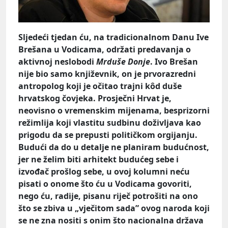
Sljedeći tjedan ću, na tradicionalnom Danu Ive
Brešana u Vodicama, održati predavanja o
aktivnoj neslobodi
Mrduše Donje
. Ivo Brešan
nije bio samo književnik, on je prvorazredni
antropolog koji je očitao trajni kôd duše
hrvatskog čovjeka. Prosječni Hrvat je,
neovisno o vremenskim mijenama, besprizorni
režimlija koji vlastitu sudbinu doživljava kao
prigodu da se prepusti političkom orgijanju.
Budući da do u detalje ne planiram budućnost,
jer ne želim biti arhitekt budućeg sebe i
izvođač prošlog sebe, u ovoj kolumni neću
pisati o onome što ću u Vodicama govoriti,
nego ću, radije, pisanu riječ potrošiti na ono
što se zbiva u „vječitom sada” ovog naroda koji
se ne zna nositi s onim što nacionalna država