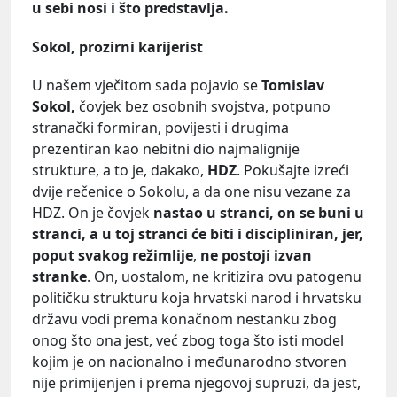
u sebi nosi i što predstavlja.
Sokol, prozirni karijerist
U našem vječitom sada pojavio se
Tomislav
Sokol,
čovjek bez osobnih svojstva, potpuno
stranački formiran, povijesti i drugima
prezentiran kao nebitni dio najmalignije
strukture, a to je, dakako,
HDZ
. Pokušajte izreći
dvije rečenice o Sokolu, a da one nisu vezane za
HDZ. On je čovjek
nastao u stranci, on se buni u
stranci, a u toj stranci će biti i discipliniran, jer,
poput svakog režimlije
,
ne postoji izvan
stranke
. On, uostalom, ne kritizira ovu patogenu
političku strukturu koja hrvatski narod i hrvatsku
državu vodi prema konačnom nestanku zbog
onog što ona jest, već zbog toga što isti model
kojim je on nacionalno i međunarodno stvoren
nije primijenjen i prema njegovoj supruzi, da jest,