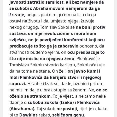
javnosti zatražio samilost, ali bez namjere da
se sukobi s Abrahamovom namjerom da ga
žrtvuje,
nego s plačnim grčem na licu da ga
ostavi na životu i da, umjesto njega, žrtvuje
nekog drugog. Tomislav Sokol se
ne buni protiv
sustava
,
on nije revolucionar s moralnom
sviješću, on je povrijeđeni konformist koji ocu
predbacuje to što ga je zaboravio
odnosno, da
stvarnosti budemo vjerni, on
ocu predbacuje to
što nije mislio na njegovu ženu
. Plenković je
Tomislavu Sokolu stvorio karijeru, Sokol očekuje
da na tome ne stane. On želi,
on javno kumi i
moli Plenkovića da karijeru stvori i njegovoj
supruzi.
Hrvatski Izak se, dakle, oženio i pritom
ne mislim da je u brak stupio sa ženom. Ne,
on se
oženio sa strankom
. To je vijest, a ne tamo neke
tlapnje o
sukobu Sokola (Izaka) i Plenkovića
(Abrahama).
Taj sukob
ne postoji,
riječ je o, kako
bi to
Dawkins
rekao,
sebičnom genu
.