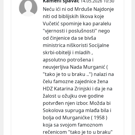
Kameni spavač
14.05.2026 10:30
Neću ići ni od Mrduše Najdonje
niti od biblijskih likova koje
Vučetić spominje kao paralelu
"vjernosti i poslušnosti" nego
od činjenice da se bivša
ministrica niškoristi Socijalne
skrbi-obitelji i mladih ,
apsolutno potrošena i
neuvjerljiva Nada Murganić (
"tako je to u braku ..") nalazi na
čelu famozne zajednice žena
HDZ Katarina Zrinjski i da je na
žalost u ožujku ove godine
potvrđen njen izbor. Možda bi
Sokolova supruga mlađa bila i
bolja od Murganićke ( 1958 )
koja sa svojom famoznom
rečenicom "tako je to u braku"