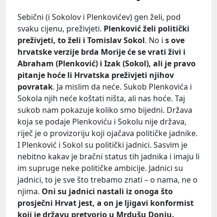
Sebični (i Sokolov i Plenkovićev) gen želi, pod
svaku cijenu, preživjeti.
Plenković želi politički
preživjeti, to želi i Tomislav Sokol
. No i
s ove
hrvatske verzije brda Morije će se vrati živi i
Abraham (Plenković) i Izak (Sokol), ali je pravo
pitanje hoće li Hrvatska preživjeti njihov
povratak
. Ja mislim da neće. Sukob Plenkovića i
Sokola njih neće koštati ništa, ali nas hoće. Taj
sukob nam pokazuje koliko smo bijedni. Država
koja se podaje Plenkoviću i Sokolu nije država,
riječ je o provizoriju koji ojačava političke jadnike.
I Plenković i Sokol su politički jadnici. Sasvim je
nebitno kakav je bračni status tih jadnika i imaju li
im supruge neke političke ambicije. Jadnici su
jadnici, to je sve što trebamo znati – o nama, ne o
njima.
Oni su jadnici nastali iz onoga što
prosječni Hrvat jest, a on je ljigavi konformist
koji je državu pretvorio u Mrdušu Donju.