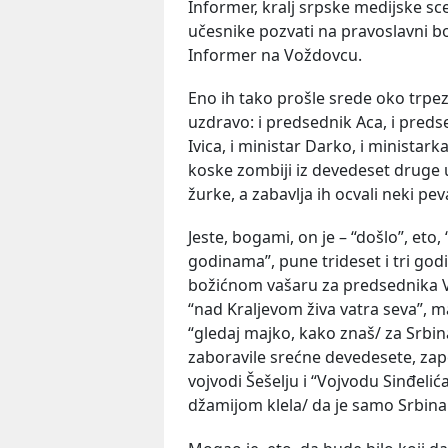
Informer, kralj srpske medijske sce
učesnike pozvati na pravoslavni b
Informer na Voždovcu.
Eno ih tako prošle srede oko trpeze
uzdravo: i predsednik Aca, i pred
Ivica, i ministar Darko, i ministar
koske zombiji iz devedeset druge
žurke, a zabavlja ih ocvali neki pev
Jeste, bogami, on je – “došlo”, et
godinama”, pune trideset i tri go
božićnom vašaru za predsednika Vu
“nad Kraljevom živa vatra seva”, 
“gledaj majko, kako znaš/ za Srbin
zaboravile srećne devedesete, zap
vojvodi Šešelju i “Vojvodu Sinđelić
džamijom klela/ da je samo Srbina 