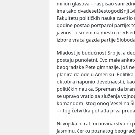
milion glasova – raspisao vanred
ima tako dvadesetšestogodišnji Ivic
Fakultetu političkih nauka završi
godine postao portparol partije: to
javnost o smeni na mestu predsed
izbore vraća gazda partije Sloboda
Mladost je budućnost Srbije, a dec
postaju punoletni. Evo male anket
beogradske Pete gimnazije, još n
planira da ode u Ameriku. Politika 
oktobra napunio devetnaest i, kao 
političkih nauka. Spreman da brani
se upravo vratio sa služenja vojno
komandom istog onog Veselina Šlj
– i tog četvrtka pohađa prva preda
Ni vojska ni rat, ni novinarstvo ni
Jasminu, ćerku poznatog beograd