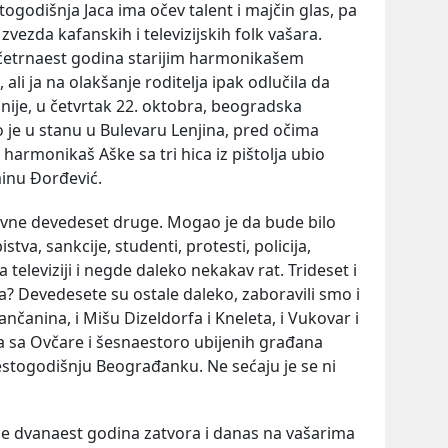
ogodišnja Jaca ima očev talent i majčin glas, pa
vezda kafanskih i televizijskih folk vašara.
a četrnaest godina starijim harmonikašem
i ja na olakšanje roditelja ipak odlučila da
nije, u četvrtak 22. oktobra, beogradska
 je u stanu u Bulevaru Lenjina, pred očima
armonikaš Aške sa tri hica iz pištolja ubio
inu Đorđević.
davne devedeset druge. Mogao je da bude bilo
istva, sankcije, studenti, protesti, policija,
 televiziji i negde daleko nekakav rat. Trideset i
ća? Devedesete su ostale daleko, zaboravili smo i
ivančanina, i Mišu Dizeldorfa i Kneleta, i Vukovar i
ra sa Ovčare i šesnaestoro ubijenih građana
stogodišnju Beograđanku. Ne sećaju je se ni
 je dvanaest godina zatvora i danas na vašarima