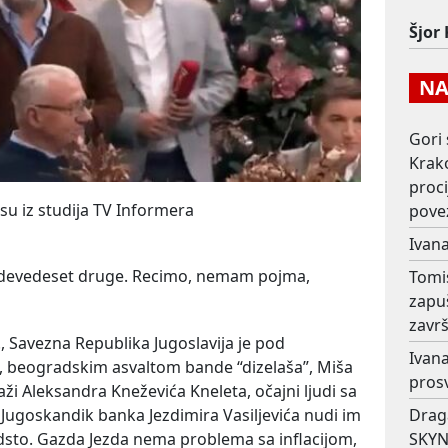
Šjor
NAJ
Gori 
Krako
proc
u iz studija TV Informera
pove
Ivana
e devedeset druge. Recimo, nemam pojma,
Tomi
zapu
završ
., Savezna Republika Jugoslavija je pod
Ivana
a, beogradskim asvaltom bande “dizelaša”, Miša
prosv
aži Aleksandra Kneževića Kneleta, očajni ljudi sa
Drag
 Jugoskandik banka Jezdimira Vasiljevića nudi im
SKYN
dsto. Gazda Jezda nema problema sa inflacijom,