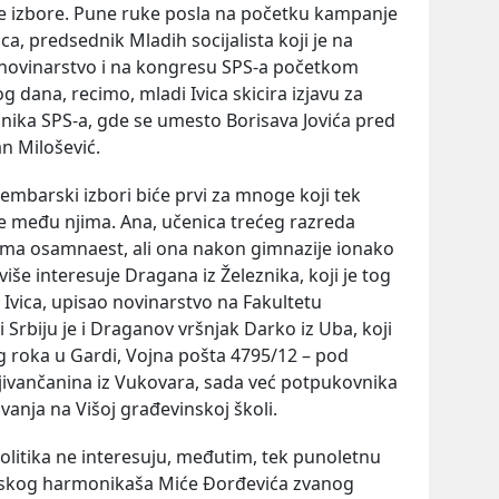
ne izbore. Pune ruke posla na početku kampanje
a, predsednik Mladih socijalista koji je na
o novinarstvo i na kongresu SPS-a početkom
g dana, recimo, mladi Ivica skicira izjavu za
nika SPS-a, gde se umesto Borisava Jovića pred
n Milošević.
embarski izbori biće prvi za mnoge koji tek
e među njima. Ana, učenica trećeg razreda
ema osamnaest, ali ona nakon gimnazije ionako
više interesuje Dragana iz Železnika, koji je tog
Ivica, upisao novinarstvo na Fakultetu
 Srbiju je i Draganov vršnjak Darko iz Uba, koji
g roka u Gardi, Vojna pošta 4795/12 – pod
ivančanina iz Vukovara, sada već potpukovnika
vanja na Višoj građevinskoj školi.
 politika ne interesuju, međutim, tek punoletnu
skog harmonikaša Miće Đorđevića zvanog