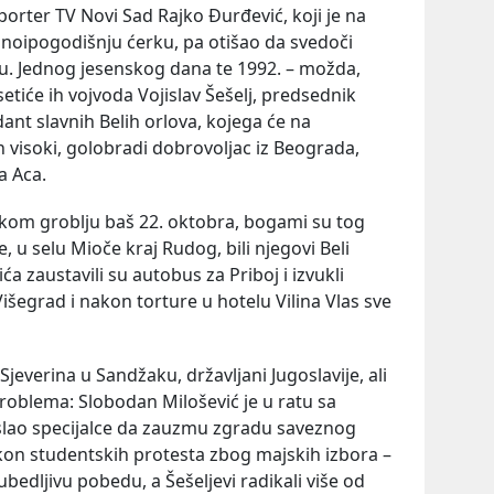
porter TV Novi Sad Rajko Đurđević, koji je na
dnoipogodišnju ćerku, pa otišao da svedoči
u. Jednog jesenskog dana te 1992. – možda,
etiće ih vojvoda Vojislav Šešelj, predsednik
nt slavnih Belih orlova, kojega će na
n visoki, golobradi dobrovoljac iz Beograda,
a Aca.
jskom groblju baš 22. oktobra, bogami su tog
 u selu Mioče kraj Rudog, bili njegovi Beli
 zaustavili su autobus za Priboj i izvukli
išegrad i nakon torture u hotelu Vilina Vlas sve
 Sjeverina u Sandžaku, državljani Jugoslavije, ali
roblema: Slobodan Milošević je u ratu sa
ao specijalce da zauzmu zgradu saveznog
kon studentskih protesta zbog majskih izbora –
bedljivu pobedu, a Šešeljevi radikali više od