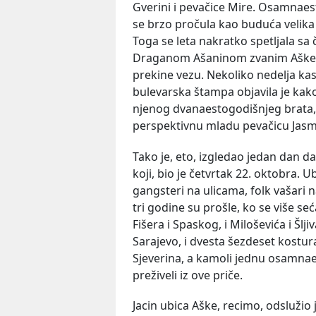
Gverini i pevačice Mire. Osamnaest
se brzo pročula kao buduća velika z
Toga se leta nakratko spetljala s
Draganom Ašaninom zvanim Aške, al
prekine vezu. Nekoliko nedelja kas
bulevarska štampa objavila je kako
njenog dvanaestogodišnjeg brata, h
perspektivnu mladu pevačicu Jasm
Tako je, eto, izgledao jedan dan 
koji, bio je četvrtak 22. oktobra. Ub
gangsteri na ulicama, folk vašari na
tri godine su prošle, ko se više se
Fišera i Spaskog, i Miloševića i Šlj
Sarajevo, i dvesta šezdeset kostu
Sjeverina, a kamoli jednu osamnae
preživeli iz ove priče.
Jacin ubica Aške, recimo, odslužio