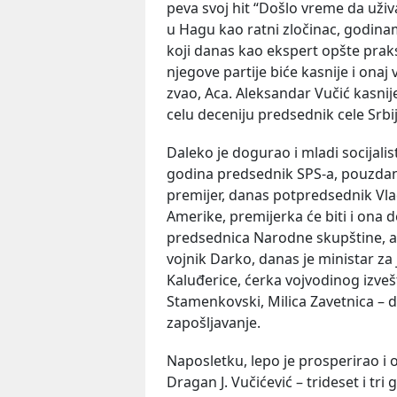
peva svoj hit “Došlo vreme da už
u Hagu kao ratni zločinac, godinama
koji danas kao ekspert opšte prakse 
njegove partije biće kasnije i onaj
zvao, Aca. Aleksandar Vučić kasnij
celu deceniju predsednik cele Srbij
Daleko je dogurao i mladi socijalist
godina predsednik SPS-a, pouzdani m
premijer, danas potpredsednik Vlad
Amerike, premijerka će biti i ona 
predsednica Narodne skupštine, a o
vojnik Darko, danas je ministar za 
Kaluđerice, ćerka vojvodinog izveš
Stamenkovski, Milica Zavetnica – d
zapošljavanje.
Naposletku, lepo je prosperirao i 
Dragan J. Vučićević – trideset i tri 