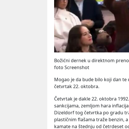
Božićni dernek u direktnom prenos
foto Screenshot
Mogao je da bude bilo koji dan t
četvrtak 22. oktobra.
Četvrtak je dakle 22. oktobra 1992
sankcijama, zemljom hara inflacij
Dizeldorf tog četvrtka po gradu tr
plastičnim flašama traže benzin, a
kamate na štednju od četrdeset o