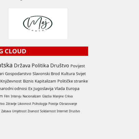
G CLOUD
atska
Država
Politika
Društvo
Povijest
ari
Gospodarstvo
Slavonski Brod
Kultura
Svijet
Književnost
Biznis
Kapitalizam
Političke stranke
arodni odnosi
Ex Jugoslavija
Vlada
Europa
am
Film
Intervju
Nacionalizam
Glazba
Manjine
Crkva
stvo
Zdravlje
Likovnost
Psihologija
Poezija
Obrazovanje
a
Zabava
Umjetnost
Znanost
Solidarnost
Internet
Drustvo