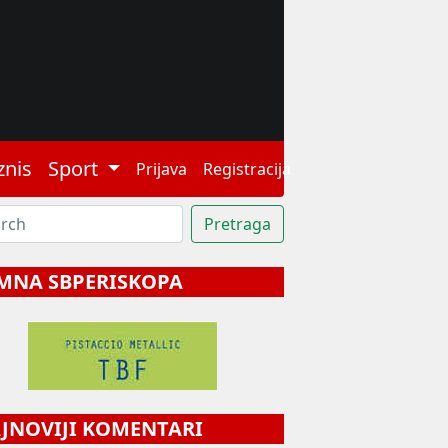
znis
Sport
Prijava
Registracija
MNA SBPERISKOPA
NOVIJI KOMENTARI