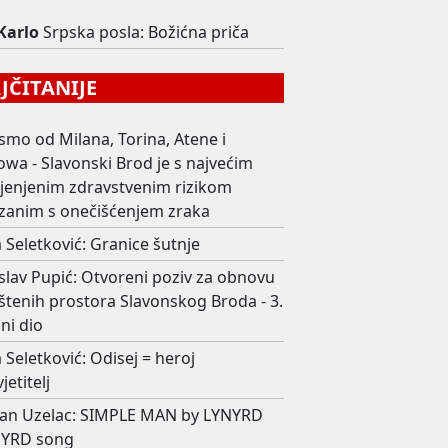
 Karlo
Srpska posla: Božićna priča
ČITANIJE
smo od Milana, Torina, Atene i
wa - Slavonski Brod je s najvećim
ijenjenim zdravstvenim rizikom
zanim s onečišćenjem zraka
 Seletković: Granice šutnje
slav Pupić: Otvoreni poziv za obnovu
štenih prostora Slavonskog Broda - 3.
ni dio
 Seletković: Odisej = heroj
jetitelj
an Uzelac: SIMPLE MAN by LYNYRD
YRD song