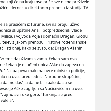
ne koji će na kraju ove priče sve njene preživele
ožićni dernek u direktnom prenosu iz studija TV
 sa prasićem iz furune, svi na broju, uživo i
sednica skupštine Ana, i potpredsednik Vlade
ka Milica, i vojvoda Voja i domaćin Dragan. Glođu
 u televizijskom prenosu Hristove rođendanske
ač, isti onaj, kako se zvao, da: Dragan Ašanin.
o, “vreme da uživam s vama, čekao sam ovo
dine čekao je osuđeni ubica Aške da zapeva na
čića, pa peva malo na uvce ministru policije,
malo na uvce predsednici Narodne skupštine,
a da me daš”, a da ne bi ispalo da su se
evao je Aške zagrljen sa Vučićevićem na uvce
a”, ajmo svi ruke gore, “Turkinja se pred
volela”.