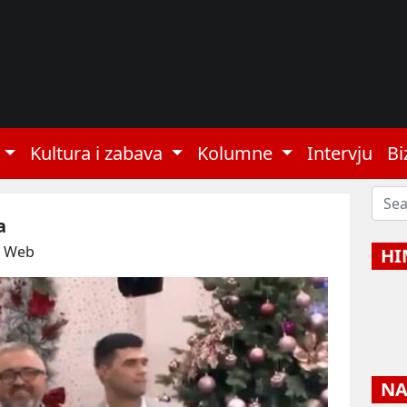
Kultura i zabava
Kolumne
Intervju
Bi
a
: Web
HI
NAJ