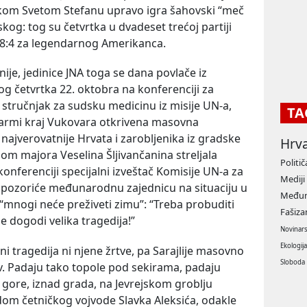
kom Svetom Stefanu upravo igra šahovski “meč
skog: tog su četvrtka u dvadeset trećoj partiji
je 8:4 za legendarnog Amerikanca.
je, jedinice JNA toga se dana povlače iz
tog četvrtka 22. oktobra na konferenciji za
 stručnjak za sudsku medicinu iz misije UN-a,
TA
farmi kraj Vukovara otkrivena masovna
 najverovatnije Hrvata i zarobljenika iz gradske
Hrv
om majora Veselina Šljivančanina streljala
Politič
onferenciji specijalni izveštač Komisije UN-a za
Mediji
upozoriće međunarodnu zajednicu na situaciju u
Međun
“mnogi neće preživeti zimu”: “Treba probuditi
Fašiz
 dogodi velika tragedija!”
Novinar
Ekologij
i tragedija ni njene žrtve, pa Sarajlije masovno
Sloboda
. Padaju tako topole pod sekirama, padaju
gore, iznad grada, na Jevrejskom groblju
m četničkog vojvode Slavka Aleksića, odakle