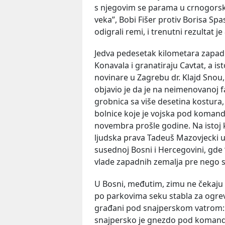
s njegovim se parama u crnogors
veka”, Bobi Fišer protiv Borisa Spa
odigrali remi, i trenutni rezultat 
Jedva pedesetak kilometara zapadni
Konavala i granatiraju Cavtat, a is
novinare u Zagrebu dr. Klajd Snou,
objavio je da je na neimenovanoj 
grobnica sa više desetina kostura,
bolnice koje je vojska pod komand
novembra prošle godine. Na istoj k
ljudska prava Tadeuš Mazovjecki 
susednoj Bosni i Hercegovini, gde 
vlade zapadnih zemalja pre nego se
U Bosni, međutim, zimu ne čekaju n
po parkovima seku stabla za ogrev
građani pod snajperskom vatrom: 
snajpersko je gnezdo pod komando