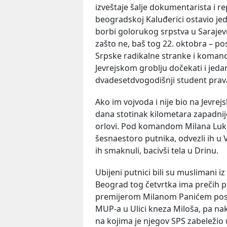
izveštaje šalje dokumentarista i re
beogradskoj Kaluđerici ostavio je
borbi golorukog srpstva u Sarajev
zašto ne, baš tog 22. oktobra – pos
Srpske radikalne stranke i komanda
Jevrejskom groblju dočekati i jeda
dvadesetdvogodišnji student prav
Ako im vojvoda i nije bio na Jevre
dana stotinak kilometara zapadnije,
orlovi. Pod komandom Milana Lukića
šesnaestoro putnika, odvezli ih u V
ih smaknuli, bacivši tela u Drinu.
Ubijeni putnici bili su muslimani iz
Beograd tog četvrtka ima prečih p
premijerom Milanom Panićem posl
MUP-a u Ulici kneza Miloša, pa na
na kojima je njegov SPS zabeležio u