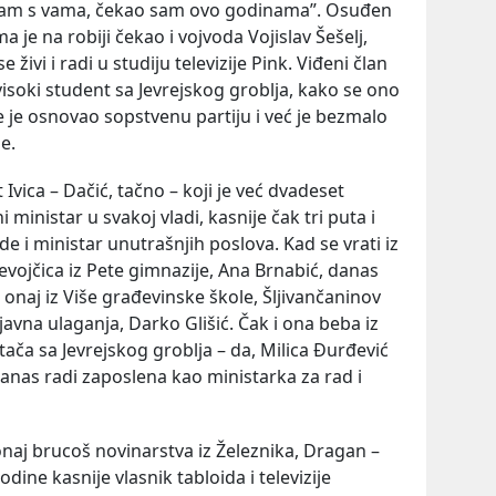
ivam s vama, čekao sam ovo godinama”. Osuđen
 je na robiji čekao i vojvoda Vojislav Šešelj,
živi i radi u studiju televizije Pink. Viđeni član
 visoki student sa Jevrejskog groblja, kako se ono
e je osnovao sopstvenu partiju i već je bezmalo
e.
 Ivica – Dačić, tačno – koji je već dvadeset
inistar u svakoj vladi, kasnije čak tri puta i
e i ministar unutrašnjih poslova. Kad se vrati iz
devojčica iz Pete gimnazije, Ana Brnabić, danas
naj iz Više građevinske škole, Šljivančaninov
javna ulaganja, Darko Glišić. Čak i ona beba iz
tača sa Jevrejskog groblja – da, Milica Đurđević
anas radi zaposlena kao ministarka za rad i
onaj brucoš novinarstva iz Železnika, Dragan –
godine kasnije vlasnik tabloida i televizije