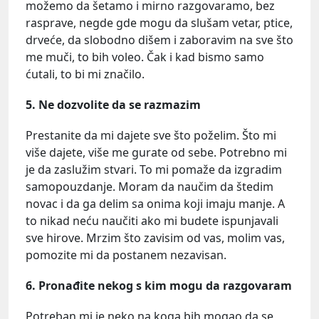
možemo da šetamo i mirno razgovaramo, bez
rasprave, negde gde mogu da slušam vetar, ptice,
drveće, da slobodno dišem i zaboravim na sve što
me muči, to bih voleo. Čak i kad bismo samo
ćutali, to bi mi značilo.
5. Ne dozvolite da se razmazim
Prestanite da mi dajete sve što poželim. Što mi
više dajete, više me gurate od sebe. Potrebno mi
je da zaslužim stvari. To mi pomaže da izgradim
samopouzdanje. Moram da naučim da štedim
novac i da ga delim sa onima koji imaju manje. A
to nikad neću naučiti ako mi budete ispunjavali
sve hirove. Mrzim što zavisim od vas, molim vas,
pomozite mi da postanem nezavisan.
6. Pronađite nekog s kim mogu da razgovaram
Potreban mi je neko na koga bih mogao da se