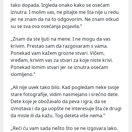
tako dopada. Izgleda onako kako se osećam
iznutra. I molim vas, ne pitajte me šta nije u redu
jer ne znam da na to odgovorim. Ne znam otkud
su se sva ova osećanja pojavila.”
„Znam da ste ljuti na mene. I ne mogu da vas
krivim. Prestao sam da razgovaram s vama.
Ponekad vam kažem grozne stvari. Vičem,
vređam, krivim vas za stvari za koje niste krivi.
Ponekad lomim stvari jer se iznutra osećam
slomljeno.”
„Ali nije uvek tako bilo. Kad pogledam neke svoje
stare fotografije, vidim nasmejano i srećno dete.
Dete koje je obožavalo da peva i igra, da se
izmotava i da ga uopšte ne interesuje šta će drugi
da misle ili da kažu. Tog deteta više nema.”
„Reći ću vam sada nešto što se ne izgovara lako.