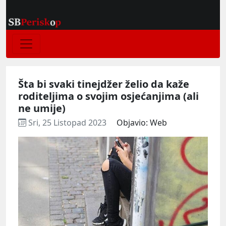
Šta bi svaki tinejdžer želio da kaže
roditeljima o svojim osjećanjima (ali
ne umije)
Sri, 25 Listopad 2023
Objavio: Web