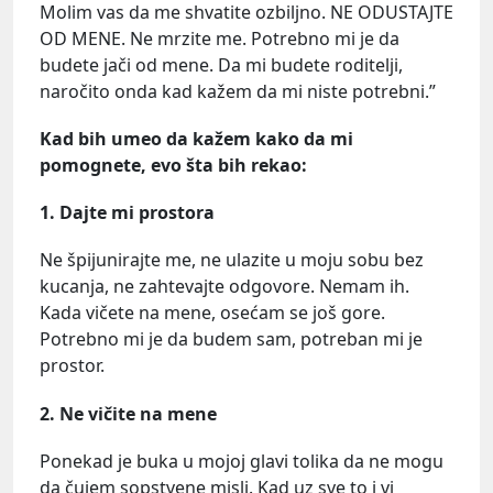
Molim vas da me shvatite ozbiljno. NE ODUSTAJTE
OD MENE. Ne mrzite me. Potrebno mi je da
budete jači od mene. Da mi budete roditelji,
naročito onda kad kažem da mi niste potrebni.”
Kad bih umeo da kažem kako da mi
pomognete, evo šta bih rekao:
1. Dajte mi prostora
Ne špijunirajte me, ne ulazite u moju sobu bez
kucanja, ne zahtevajte odgovore. Nemam ih.
Kada vičete na mene, osećam se još gore.
Potrebno mi je da budem sam, potreban mi je
prostor.
2. Ne vičite na mene
Ponekad je buka u mojoj glavi tolika da ne mogu
da čujem sopstvene misli. Kad uz sve to i vi