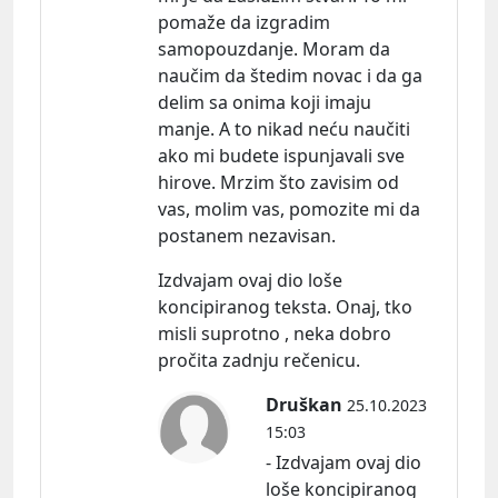
pomaže da izgradim
samopouzdanje. Moram da
naučim da štedim novac i da ga
delim sa onima koji imaju
manje. A to nikad neću naučiti
ako mi budete ispunjavali sve
hirove. Mrzim što zavisim od
vas, molim vas, pomozite mi da
postanem nezavisan.
Izdvajam ovaj dio loše
koncipiranog teksta. Onaj, tko
misli suprotno , neka dobro
pročita zadnju rečenicu.
Druškan
25.10.2023
15:03
- Izdvajam ovaj dio
loše koncipiranog