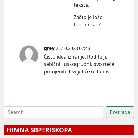
teksta.
Zašto je loše
koncipiran?
grey
25.10.2023 07:43
Čisto idealiziranje. Roditelji,
sebični i uskogrudni, ovo neće
primjeniti. I svijet će ostati isti.
HIMNA SBPERISKOPA