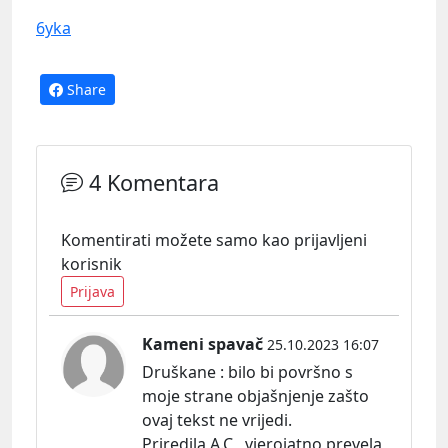
6yka
Share
4 Komentara
Komentirati možete samo kao prijavljeni
korisnik
Prijava
Kameni spavač
25.10.2023 16:07
Druškane : bilo bi površno s
moje strane objašnjenje zašto
ovaj tekst ne vrijedi.
Priredila A.C , vjerojatno prevela