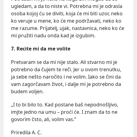
ugledam, a da to niste vi. Potrebna mi je odrasla
osoba kojoj ću se diviti, koja će mi biti uzor, neko
ko veruje u mene, ko će me podržavati, neko ko
me razume. Prijatelj, ujak, nastavnica, neko ko će
mi pružiti nadu onda kad je izgubim.
7. Recite mi da me volite
Pretvaram se da mi nije stalo. Ali stvarno mi je
potrebno da čujem te reči. Jer u ovom trenutku,
ja sebe nešto naročito i ne volim. Iako se čini da
vam zagorčavam život, i dalje mi je potrebno da
budem voljen.
„I to bi bilo to. Kad postane baš nepodnošljivo,
imjte jedno na umu – proći će. I znam da to ne
govorim čsto, ali, volim vas.”
Priredila A. C.