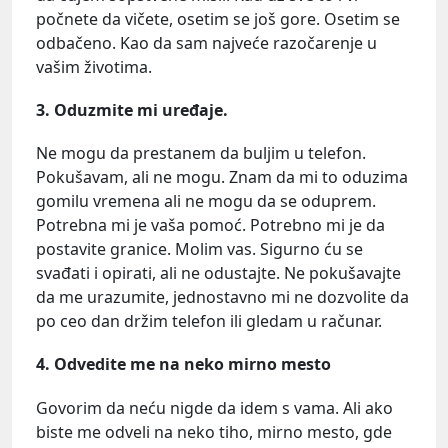
počnete da vičete, osetim se još gore. Osetim se
odbačeno. Kao da sam najveće razočarenje u
vašim životima.
3. Oduzmite mi uređaje.
Ne mogu da prestanem da buljim u telefon.
Pokušavam, ali ne mogu. Znam da mi to oduzima
gomilu vremena ali ne mogu da se oduprem.
Potrebna mi je vaša pomoć. Potrebno mi je da
postavite granice. Molim vas. Sigurno ću se
svađati i opirati, ali ne odustajte. Ne pokušavajte
da me urazumite, jednostavno mi ne dozvolite da
po ceo dan držim telefon ili gledam u računar.
4. Odvedite me na neko mirno mesto
Govorim da neću nigde da idem s vama. Ali ako
biste me odveli na neko tiho, mirno mesto, gde