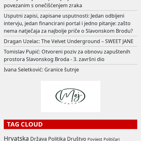
povezanim s onečišćenjem zraka
Usputni zapisi, zapisane usputnosti: Jedan odbijeni
intervju, jedan financirani portal i jedno pitanje: zašto
nema natječaja za najbolje priče o Slavonskom Brodu?
Dragan Uzelac: The Velvet Underground – SWEET JANE
Tomislav Pupić: Otvoreni poziv za obnovu zapuštenih
prostora Slavonskog Broda - 3. završni dio
Ivana Seletković: Granice šutnje
TAG CLOUD
Hrvatska
Država
Politika
Društvo
Povijest
Političari