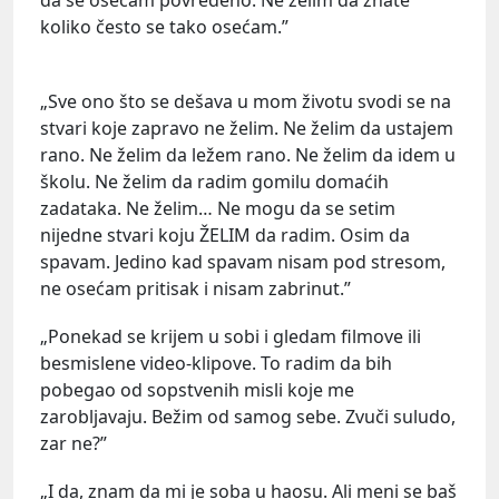
koliko često se tako osećam.”
„Sve ono što se dešava u mom životu svodi se na
stvari koje zapravo ne želim. Ne želim da ustajem
rano. Ne želim da ležem rano. Ne želim da idem u
školu. Ne želim da radim gomilu domaćih
zadataka. Ne želim… Ne mogu da se setim
nijedne stvari koju ŽELIM da radim. Osim da
spavam. Jedino kad spavam nisam pod stresom,
ne osećam pritisak i nisam zabrinut.”
„Ponekad se krijem u sobi i gledam filmove ili
besmislene video-klipove. To radim da bih
pobegao od sopstvenih misli koje me
zarobljavaju. Bežim od samog sebe. Zvuči suludo,
zar ne?”
„I da, znam da mi je soba u haosu. Ali meni se baš