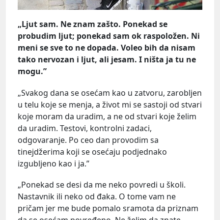
„Ljut sam. Ne znam zašto. Ponekad se
probudim ljut; ponekad sam ok raspoložen. Ni
meni se sve to ne dopada. Voleo bih da nisam
tako nervozan i ljut, ali jesam. I ništa ja tu ne
mogu.”
„Svakog dana se osećam kao u zatvoru, zarobljen
u telu koje se menja, a život mi se sastoji od stvari
koje moram da uradim, a ne od stvari koje želim
da uradim. Testovi, kontrolni zadaci,
odgovaranje. Po ceo dan provodim sa
tinejdžerima koji se osećaju podjednako
izgubljeno kao i ja.”
„Ponekad se desi da me neko povredi u školi.
Nastavnik ili neko od đaka. O tome vam ne
pričam jer me bude pomalo sramota da priznam
da se osećam povređeno. Ne želim da znate