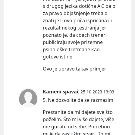
s drugog jezika dotična A.C pa bi
za pravo objašnjenje trebalo
znati je li ovo priča ispričana ili
rezultat nekog testiranja jer
poznato je, da coach treneri
publiciraju svoje prizemne
psihološke tretmane kao
gotove istine.
Ovo je upravo takav primjer
Kameni spavač
25.10.2023 13:03
5. Ne dozvolite da se razmazim
Prestanite da mi dajete sve što
poželim. Što mi više dajete, više
me gurate od sebe. Potrebno
mi je da zaslužim stvari. To mi