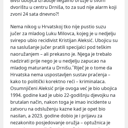
Bivši ubojica izrađuje ilegalno oružje u svom
dvorištu u centru Drniša, to za sud nije alarm koji
zvoni 24 sata dnevno?!
Nema nikog u Hrvatskoj tko nije pustio suzu
jučer za mladog Luku Milovca, kojeg je u nedjelju
svirepo ubio recidivist Kristijan Aleksić. Ubojicu su
na saslušanje jučer pratili specijalci pod teškim
naoružanjem – ali prekasno je. Njega je trebalo
nadzirati prije nego je u nedjelju zapucao na
mladog maturanta u Drnišu.˝Riječ je o tome da
Hrvatska nema uspostavljen sustav praćenja –
kako to politički korektno reći – kriminalaca.
Osumnjičeni Aleksić prije ovoga već je bio ubojica
1994. godine kad je ubio 22-godišnju djevojku na
brutalan način, nakon toga je imao incidente u
zatvoru na odsluženju kazne kad je opet bio
nasilan, a 2023. godine dobio je i prijavu za
nezakonito posjedovanje oružja – optužnica je