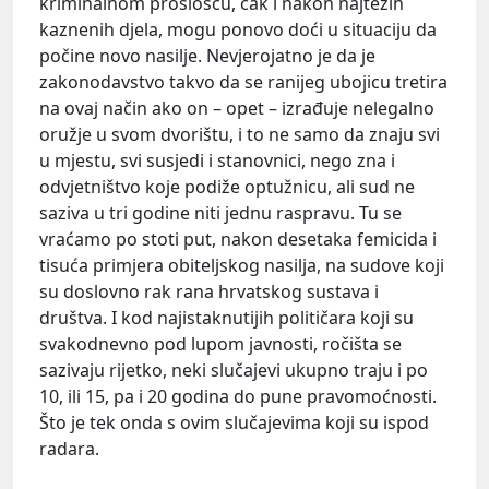
kriminalnom prošlošću, čak i nakon najtežih
kaznenih djela, mogu ponovo doći u situaciju da
počine novo nasilje. Nevjerojatno je da je
zakonodavstvo takvo da se ranijeg ubojicu tretira
na ovaj način ako on – opet – izrađuje nelegalno
oružje u svom dvorištu, i to ne samo da znaju svi
u mjestu, svi susjedi i stanovnici, nego zna i
odvjetništvo koje podiže optužnicu, ali sud ne
saziva u tri godine niti jednu raspravu. Tu se
vraćamo po stoti put, nakon desetaka femicida i
tisuća primjera obiteljskog nasilja, na sudove koji
su doslovno rak rana hrvatskog sustava i
društva. I kod najistaknutijih političara koji su
svakodnevno pod lupom javnosti, ročišta se
sazivaju rijetko, neki slučajevi ukupno traju i po
10, ili 15, pa i 20 godina do pune pravomoćnosti.
Što je tek onda s ovim slučajevima koji su ispod
radara.