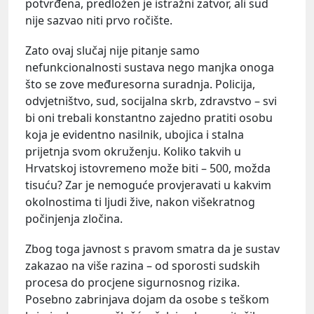
potvrđena, predložen je istražni zatvor, ali sud
nije sazvao niti prvo ročište.
Zato ovaj slučaj nije pitanje samo
nefunkcionalnosti sustava nego manjka onoga
što se zove međuresorna suradnja. Policija,
odvjetništvo, sud, socijalna skrb, zdravstvo – svi
bi oni trebali konstantno zajedno pratiti osobu
koja je evidentno nasilnik, ubojica i stalna
prijetnja svom okruženju. Koliko takvih u
Hrvatskoj istovremeno može biti – 500, možda
tisuću? Zar je nemoguće provjeravati u kakvim
okolnostima ti ljudi žive, nakon višekratnog
počinjenja zločina.
Zbog toga javnost s pravom smatra da je sustav
zakazao na više razina – od sporosti sudskih
procesa do procjene sigurnosnog rizika.
Posebno zabrinjava dojam da osobe s teškom