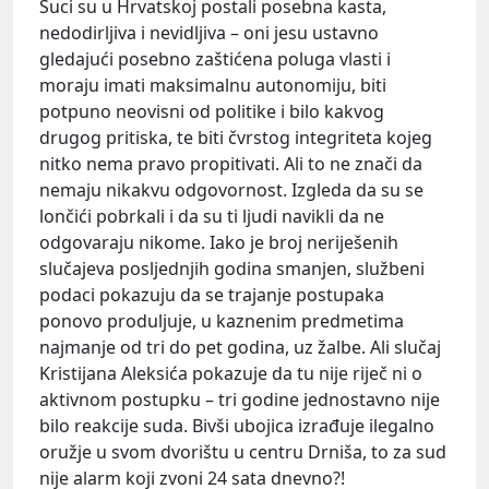
Suci su u Hrvatskoj postali posebna kasta,
nedodirljiva i nevidljiva – oni jesu ustavno
gledajući posebno zaštićena poluga vlasti i
moraju imati maksimalnu autonomiju, biti
potpuno neovisni od politike i bilo kakvog
drugog pritiska, te biti čvrstog integriteta kojeg
nitko nema pravo propitivati. Ali to ne znači da
nemaju nikakvu odgovornost. Izgleda da su se
lončići pobrkali i da su ti ljudi navikli da ne
odgovaraju nikome. Iako je broj neriješenih
slučajeva posljednjih godina smanjen, službeni
podaci pokazuju da se trajanje postupaka
ponovo produljuje, u kaznenim predmetima
najmanje od tri do pet godina, uz žalbe. Ali slučaj
Kristijana Aleksića pokazuje da tu nije riječ ni o
aktivnom postupku – tri godine jednostavno nije
bilo reakcije suda. Bivši ubojica izrađuje ilegalno
oružje u svom dvorištu u centru Drniša, to za sud
nije alarm koji zvoni 24 sata dnevno?!