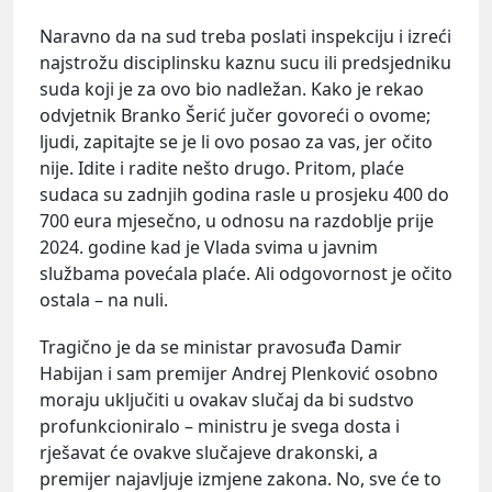
Naravno da na sud treba poslati inspekciju i izreći
najstrožu disciplinsku kaznu sucu ili predsjedniku
suda koji je za ovo bio nadležan. Kako je rekao
odvjetnik Branko Šerić jučer govoreći o ovome;
ljudi, zapitajte se je li ovo posao za vas, jer očito
nije. Idite i radite nešto drugo. Pritom, plaće
sudaca su zadnjih godina rasle u prosjeku 400 do
700 eura mjesečno, u odnosu na razdoblje prije
2024. godine kad je Vlada svima u javnim
službama povećala plaće. Ali odgovornost je očito
ostala – na nuli.
Tragično je da se ministar pravosuđa Damir
Habijan i sam premijer Andrej Plenković osobno
moraju uključiti u ovakav slučaj da bi sudstvo
profunkcioniralo – ministru je svega dosta i
rješavat će ovakve slučajeve drakonski, a
premijer najavljuje izmjene zakona. No, sve će to