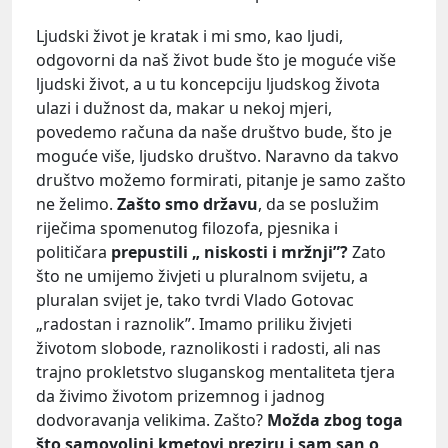
Ljudski život je kratak i mi smo, kao ljudi,
odgovorni da naš život bude što je moguće više
ljudski život, a u tu koncepciju ljudskog života
ulazi i dužnost da, makar u nekoj mjeri,
povedemo računa da naše društvo bude, što je
moguće više, ljudsko društvo. Naravno da takvo
društvo možemo formirati, pitanje je samo zašto
ne želimo.
Zašto smo državu
, da se poslužim
riječima spomenutog filozofa, pjesnika i
političara
prepustili „ niskosti i mržnji”?
Zato
što ne umijemo živjeti u pluralnom svijetu, a
pluralan svijet je, tako tvrdi Vlado Gotovac
„radostan i raznolik”. Imamo priliku živjeti
životom slobode, raznolikosti i radosti, ali nas
trajno prokletstvo sluganskog mentaliteta tjera
da živimo životom prizemnog i jadnog
dodvoravanja velikima. Zašto?
Možda zbog toga
što samovoljni kmetovi preziru i sam san o