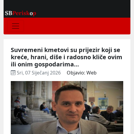
Suvremeni kmetovi su prijezir koji se
kreće, hrani, diše i radosno kliče ovim
ili onim gospodarima…
Sri, 07 Siječanj 2026
Objavio: Web