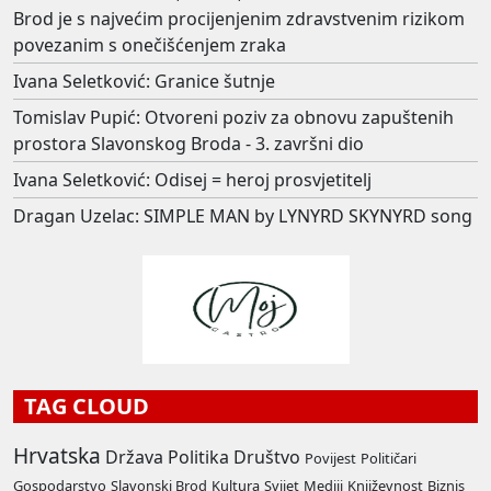
Brod je s najvećim procijenjenim zdravstvenim rizikom
povezanim s onečišćenjem zraka
Ivana Seletković: Granice šutnje
Tomislav Pupić: Otvoreni poziv za obnovu zapuštenih
prostora Slavonskog Broda - 3. završni dio
Ivana Seletković: Odisej = heroj prosvjetitelj
Dragan Uzelac: SIMPLE MAN by LYNYRD SKYNYRD song
TAG CLOUD
Hrvatska
Država
Politika
Društvo
Povijest
Političari
Gospodarstvo
Slavonski Brod
Kultura
Svijet
Mediji
Književnost
Biznis