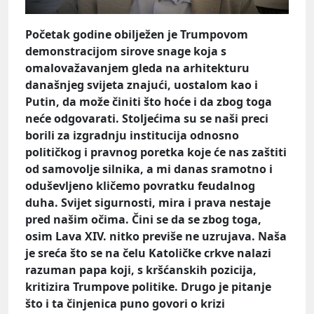
Početak godine obilježen je Trumpovom
demonstracijom sirove snage koja s
omalovažavanjem gleda na arhitekturu
današnjeg svijeta znajući, uostalom kao i
Putin, da može činiti što hoće i da zbog toga
neće odgovarati. Stoljećima su se naši preci
borili za izgradnju institucija odnosno
političkog i pravnog poretka koje će nas zaštiti
od samovolje silnika, a mi danas sramotno i
oduševljeno kličemo povratku feudalnog
duha. Svijet sigurnosti, mira i prava nestaje
pred našim očima. Čini se da se zbog toga,
osim Lava XIV. nitko previše ne uzrujava. Naša
je sreća što se na čelu Katoličke crkve nalazi
razuman papa koji, s kršćanskih pozicija,
kritizira Trumpove politike. Drugo je pitanje
što i ta činjenica puno govori o krizi