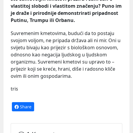
vlastitoj slobodi i vlastitom značenju?
Puno im
je draže i prirodnije demonstrirati pripadnost
Putinu, Trumpu ili Orbanu.
Suvremenim kmetovima, budući da to postaju
svojom voljom, ne pripada država ali ni mir. Oni u
svijetu bivaju kao prijezir s biološkom osnovom,
odnosno kao negacija ljudskog u ljudskom
organizmu. Suvremeni kmetovi su upravo to –
prijezir koji se kreće, hrani, diše i radosno kliče
ovim ili onim gospodarima.
tris
Share