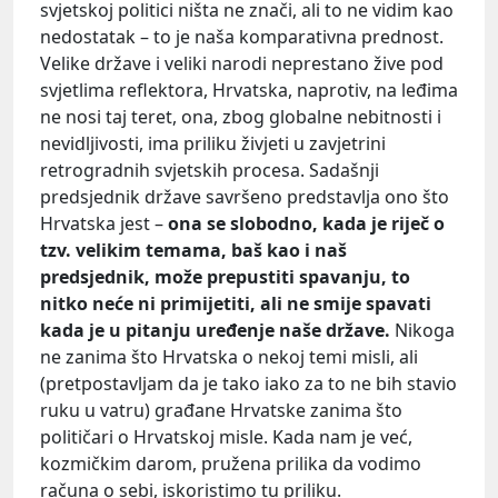
svjetskoj politici ništa ne znači, ali to ne vidim kao
nedostatak – to je naša komparativna prednost.
Velike države i veliki narodi neprestano žive pod
svjetlima reflektora, Hrvatska, naprotiv, na leđima
ne nosi taj teret, ona, zbog globalne nebitnosti i
nevidljivosti, ima priliku živjeti u zavjetrini
retrogradnih svjetskih procesa. Sadašnji
predsjednik države savršeno predstavlja ono što
Hrvatska jest –
ona se slobodno, kada je riječ o
tzv. velikim temama, baš kao i naš
predsjednik, može prepustiti spavanju, to
nitko neće ni primijetiti, ali ne smije spavati
kada je u pitanju uređenje naše države.
Nikoga
ne zanima što Hrvatska o nekoj temi misli, ali
(pretpostavljam da je tako iako za to ne bih stavio
ruku u vatru) građane Hrvatske zanima što
političari o Hrvatskoj misle. Kada nam je već,
kozmičkim darom, pružena prilika da vodimo
računa o sebi, iskoristimo tu priliku.