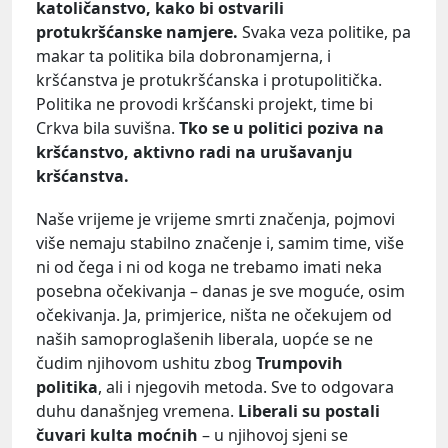
katoličanstvo, kako bi ostvarili
protukršćanske namjere.
Svaka veza politike, pa
makar ta politika bila dobronamjerna, i
kršćanstva je protukršćanska i protupolitička.
Politika ne provodi kršćanski projekt, time bi
Crkva bila suvišna.
Tko se u politici poziva na
kršćanstvo, aktivno radi na urušavanju
kršćanstva.
Naše vrijeme je vrijeme smrti značenja, pojmovi
više nemaju stabilno značenje i, samim time, više
ni od čega i ni od koga ne trebamo imati neka
posebna očekivanja – danas je sve moguće, osim
očekivanja. Ja, primjerice, ništa ne očekujem od
naših samoproglašenih liberala, uopće se ne
čudim njihovom ushitu zbog
Trumpovih
politika
, ali i njegovih metoda. Sve to odgovara
duhu današnjeg vremena.
Liberali su postali
čuvari kulta moćnih
– u njihovoj sjeni se