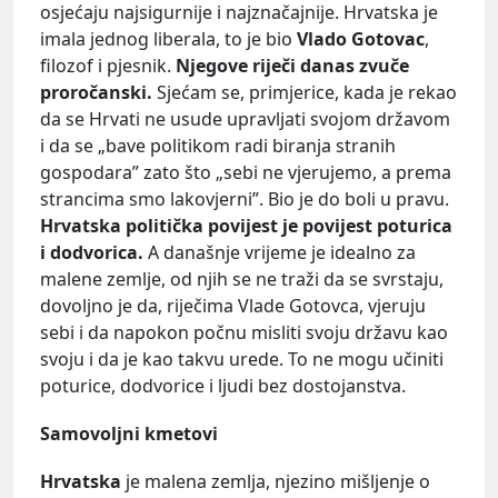
osjećaju najsigurnije i najznačajnije. Hrvatska je
imala jednog liberala, to je bio
Vlado Gotovac
,
filozof i pjesnik.
Njegove riječi danas zvuče
proročanski.
Sjećam se, primjerice, kada je rekao
da se Hrvati ne usude upravljati svojom državom
i da se „bave politikom radi biranja stranih
gospodara” zato što „sebi ne vjerujemo, a prema
strancima smo lakovjerni”. Bio je do boli u pravu.
Hrvatska politička povijest je povijest poturica
i dodvorica.
A današnje vrijeme je idealno za
malene zemlje, od njih se ne traži da se svrstaju,
dovoljno je da, riječima Vlade Gotovca, vjeruju
sebi i da napokon počnu misliti svoju državu kao
svoju i da je kao takvu urede. To ne mogu učiniti
poturice, dodvorice i ljudi bez dostojanstva.
Samovoljni kmetovi
Hrvatska
je malena zemlja, njezino mišljenje o