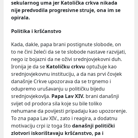
sekularnog uma jer Katolička crkva nikada
nije predvodila progresivne struje, ona im se
opirala.
Politika i kršćanstvo
Kada, dakle, papa brani postignute slobode, on
to ne čini želeći da se te slobode nastave razvijati,
nego iz bojazni da ne oživi srednjovjekovni duh.
Ironija je da se
Katoličku crkvu
optužuje kao
srednjovjekovnu instituciju, a da nas prvi čovjek
današnje Crkve upozorava da se trgnemo i
odupremo urušavanju u političku bijedu
srednjovjekovlja.
Papa Lav XIV.
brani današnji
svijet od prodora sila koje su bile toliko
nehumane da povijesti pripadaju kao upozorenje.
To zna papa Lav XIV., zato i reagira, a dodatnu
motivaciju crpi iz toga što
današnji politički
zlotvori iskorištavaju kršćanstvo, pa i