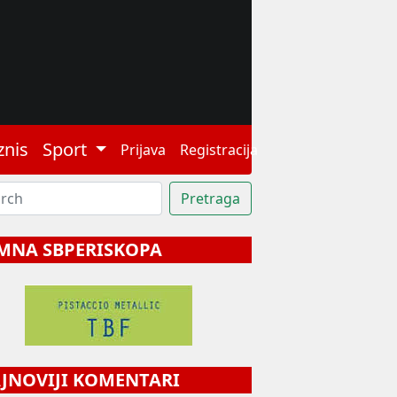
znis
Sport
Prijava
Registracija
MNA SBPERISKOPA
NOVIJI KOMENTARI