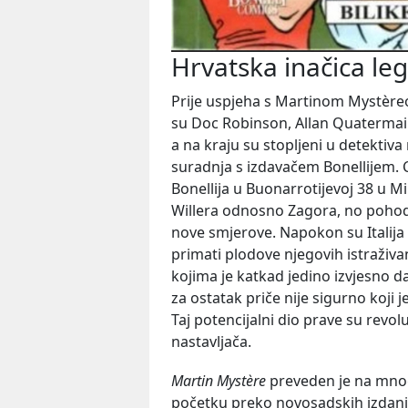
Hrvatska inačica le
Prije uspjeha s Martinom Mystèreom
su Doc Robinson, Allan Quatermain i
a na kraju su stopljeni u detektiv
suradnja s izdavačem Bonellijem. C
Bonellija u Buonarrotijevoj 38 u Mil
Willera odnosno Zagora, no pohodeć
nove smjerove. Napokon su Italija 
primati plodove njegovih istraživa
kojima je katkad jedino izvjesno da
za ostatak priče nije sigurno koji je d
Taj potencijalni dio prave su revolu
nastavljača.
Martin Mystère
preveden je na mnoge
početku preko novosadskih izdanja