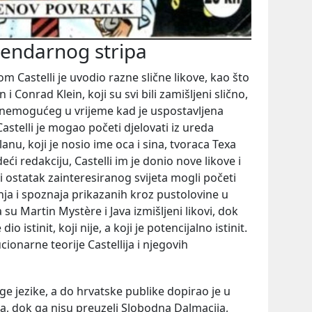
gendarnog stripa
 Castelli je uvodio razne slične likove, kao što
 Conrad Klein, koji su svi bili zamišljeni slično,
a nemogućeg u vrijeme kad je uspostavljena
astelli je mogao početi djelovati iz ureda
anu, koji je nosio ime oca i sina, tvoraca Texa
i redakciju, Castelli im je donio nove likove i
i ostatak zainteresiranog svijeta mogli početi
nja i spoznaja prikazanih kroz pustolovine u
 su Martin Mystère i Java izmišljeni likovi, dok
io istinit, koji nije, a koji je potencijalno istinit.
cionarne teorije Castellija i njegovih
 jezike, a do hrvatske publike dopirao je u
, dok ga nisu preuzeli Slobodna Dalmacija,