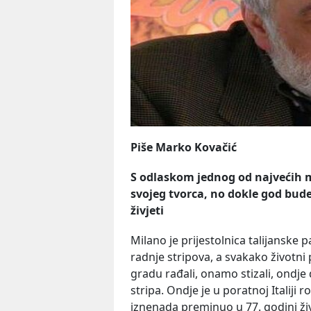
Piše Marko Kovačić
S odlaskom jednog od najvećih ma
svojeg tvorca, no dokle god bude
živjeti
Milano je prijestolnica talijanske 
radnje stripova, a svakako životni
gradu rađali, onamo stizali, ondje d
stripa. Ondje je u poratnoj Italiji r
iznenada preminuo u 77. godini živo