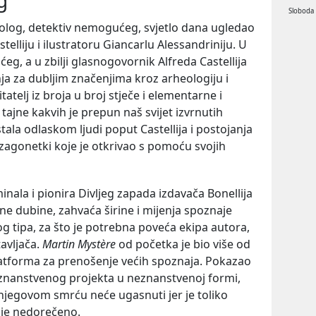
Sloboda
olog, detektiv nemogućeg, svjetlo dana ugledao
stelliju i ilustratoru Giancarlu Alessandriniju. U
eg, a u zbilji glasnogovornik Alfreda Castellija
ja za dubljim značenjima kroz arheologiju i
atelj iz broja u broj stječe i elementarne i
ajne kakvih je prepun naš svijet izvrnutih
tala odlaskom ljudi poput Castellija i postojanja
zagonetki koje je otkrivao s pomoću svojih
inala i pionira Divljeg zapada izdavača Bonellija
ne dubine, zahvaća širine i mijenja spoznaje
nog tipa, za što je potrebna poveća ekipa autora,
tavljača.
Martin Mystère
od početka je bio više od
platforma za prenošenje većih spoznaja. Pokazao
 znanstvenog projekta u neznanstvenoj formi,
s njegovom smrću neće ugasnuti jer je toliko
o je nedorečeno.