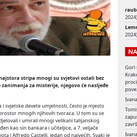
raub
2024)
Lem
2024)
NAJ
Gori 
Krako
jstora stripa mnogi su svjetovi ostali bez
proc
 zanimanja za misterije, njegovo će nasljeđe
pove
Ivana
pa i svjetske devete umjetnosti, često je mjesto
Tomi
 prostor mnogih njihovih tvoraca. U tom su se
zapu
jelovali i umirali mnogi velikani talijanskog
završ
ođen kao sin bankara i učiteljice, a 7. veljače
Ivana
ta i Alfredo Castelli, jedan od najvećih. Svaki je