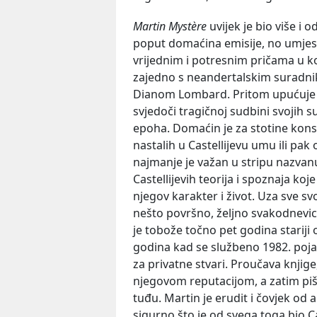
Martin Mystère
uvijek je bio više i 
poput domaćina emisije, no umjest
vrijednim i potresnim pričama u koj
zajedno s neandertalskim suradni
Dianom Lombard. Pritom upućuje sebe
svjedoči tragičnoj sudbini svojih su
epoha. Domaćin je za stotine kons
nastalih u Castellijevu umu ili pak 
najmanje je važan u stripu nazva
Castellijevih teorija i spoznaja koj
njegov karakter i život. Uza sve sv
nešto površno, željno svakodnevice
je tobože točno pet godina stariji 
godina kad se službeno 1982. poj
za privatne stvari. Proučava knjig
njegovom reputacijom, a zatim piše,
tuđu. Martin je erudit i čovjek od a
sigurno što je od svega toga bio Cas