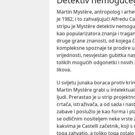
Martin Mystère, antropolog i arhe
je 1982, i to zahvaljujući Alfredu Ca
stripu je Mystère detektiv nemoguć
kao popularizatora znanja i tragan
druge grane znanosti, od kojega čit
kompleksne spoznaje te prodire u t
vrijednosti, nesvjestan gubitka nas
tolikih mogućih odgonetki i novih 
likova.
U svijetu junaka boraca protiv krim
Martin Mystère grabi u intelektual
ljudi. Prerastao je u strip projekt
crtača, istraživača, a od sada i nas
zabave i poslužio je kao forma i 
se odličnim nositeljem neke vrste
kakvima je Castelli začetnik, koji 
toga zahvatio, a toliko toga ostal