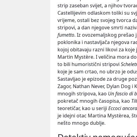
strip zaseban svijet, a njihov tvora
Castellijevim odlaskom toliki su sv
vrijeme, ostali bez svojeg tvorca da
stripovi, a dan njegove smrti nazi
fumetto
. Iz ovozemaljskog prešao je
poklonika i nastavljača njegova rada
kojoj obitavaju razni likovi za koje 
Martin Mystère. I veličina mora doć
to bili humoristični stripovi
Schelet
koje je sam crtao, no ubrzo je odu
Sastavljao je epizode za druge poz
Zagor, Nathan Never, Dylan Dog i Ke
mnogih stripova, kao
Un fascio di
pokretač mnogih časopisa, kao
Til
teoretičar, kao u seriji
Eccoci ancora
je idejni otac Martina Mystèrea, što
nešto mnogo dublje.
Detektiv nemoguće