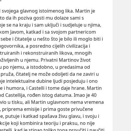
od svojega glavnog istoimenog lika. Martin je
o da ih poziva gosti mu dolaze sami s
e se na kraju i sam uključi i sudjeluje u njima,
kom Javom, katkad i sa svojom partnericom
 i čitatelje u nešto što je bilo ili moglo biti i
govornika, a posredno cijelih civilizacija i
truiranih i rekonstruiranih likova, mnogih
oživljenih u njemu. Privatni Martinov život
nu po njemu, a istodobno, u predasima od
e pruža, čitatelj ne može odoljeti da ne zaviri u
oje intelektualne dubine ljudi posjeduju i ono
 i humora, i Castelli i tome daje hrane. Martin
od Castellija, rođen istog datuma. Imao je 40
avio u tisku, ali Martin uglavnom nema vremena
e, priprema emisije i prima goste privučene
 putuje i katkad spašava živu glavu, i svoju i
kcije koji kombinira teoriju i praksu, no nije
telli, kad je stigao toliko toga proučiti i naučiti,