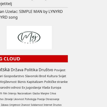
jetitelj
an Uzelac: SIMPLE MAN by LYNYRD
YRD song
G CLOUD
atska
Država
Politika
Društvo
Povijest
ari
Gospodarstvo
Slavonski Brod
Kultura
Svijet
Književnost
Biznis
Kapitalizam
Političke stranke
arodni odnosi
Ex Jugoslavija
Vlada
Europa
am
Film
Intervju
Nacionalizam
Glazba
Manjine
Crkva
stvo
Zdravlje
Likovnost
Psihologija
Poezija
Obrazovanje
a
Zabava
Umjetnost
Znanost
Solidarnost
Internet
Drustvo