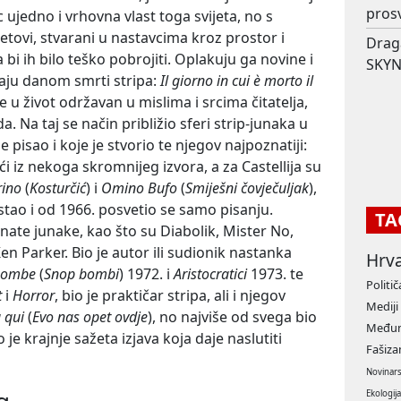
prosv
c ujedno i vrhovna vlast toga svijeta, no s
jetovi, stvarani u nastavcima kroz prostor i
Drag
 bi ih bilo teško pobrojiti. Oplakuju ga novine i
SKYN
vaju danom smrti stripa:
Il giorno in cui è morto il
 u život održavan u mislima i srcima čitatelja,
. Na taj se način približio sferi strip-junaka u
je pisao i koje je stvorio te njegov najpoznatiji:
i iz nekoga skromnijeg izvora, a za Castellija su
rino
(
Kosturčić
) i
Omino Bufo
(
Smiješni čovječuljak
),
stao i od 1966. posvetio se samo pisanju.
TA
nate junake, kao što su Diabolik, Mister No,
n Parker. Bio je autor ili sudionik nastanka
Hrv
 bombe
(
Snop bombi
) 1972. i
Aristocratici
1973. te
Politič
t
i
Horror
, bio je praktičar stripa, ali i njegov
Mediji
 qui
(
Evo nas opet ovdje
), no najviše od svega bio
Međun
 je krajnje sažeta izjava koja daje naslutiti
Fašiz
Novinar
g
Ekologij