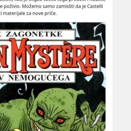
je poživio. Možemo samo zamisliti da je Castelli
i materijale za nove priče.