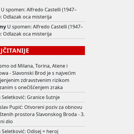
U spomen: Alfredo Castelli (1947–
: Odlazak oca misterija
my
U spomen: Alfredo Castelli (1947–
: Odlazak oca misterija
ČITANIJE
smo od Milana, Torina, Atene i
wa - Slavonski Brod je s najvećim
ijenjenim zdravstvenim rizikom
zanim s onečišćenjem zraka
 Seletković: Granice šutnje
slav Pupić: Otvoreni poziv za obnovu
štenih prostora Slavonskog Broda - 3.
ni dio
 Seletković: Odisej = heroj