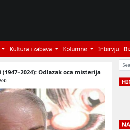
Kultura i zabava
Kolumne
Intervju
Bi
 (1947–2024): Odlazak oca misterija
Web
HI
NAJ