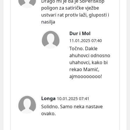
Drago mi je da je SbPeriskop
poligon za satiričke vježbe
ustvari rat protiv laži, gluposti i
nasilja
Dur i Mol
11.01.2025 07:40
Točno. Dakle
ahuhovci odnosno
uhahovci, kako bi
rekao Mamić,
ajmoooooooo!
Longa
10.01.2025 07:41
Solidno. Samo neka nastave
ovako.