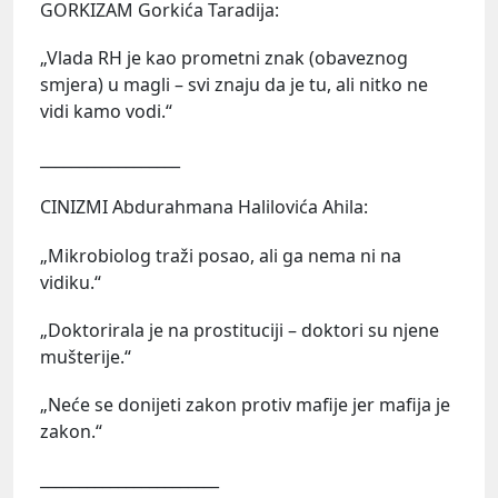
GORKIZAM Gorkića Taradija:
„Vlada RH je kao prometni znak (obaveznog
smjera) u magli – svi znaju da je tu, ali nitko ne
vidi kamo vodi.“
__________________
CINIZMI Abdurahmana Halilovića Ahila:
„Mikrobiolog traži posao, ali ga nema ni na
vidiku.“
„Doktorirala je na prostituciji – doktori su njene
mušterije.“
„Neće se donijeti zakon protiv mafije jer mafija je
zakon.“
_______________________