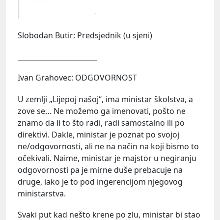
Slobodan Butir: Predsjednik (u sjeni)
_______________________
Ivan Grahovec: ODGOVORNOST
U zemlji „Lijepoj našoj“, ima ministar školstva, a
zove se… Ne možemo ga imenovati, pošto ne
znamo da li to što radi, radi samostalno ili po
direktivi. Dakle, ministar je poznat po svojoj
ne/odgovornosti, ali ne na način na koji bismo to
očekivali. Naime, ministar je majstor u negiranju
odgovornosti pa je mirne duše prebacuje na
druge, iako je to pod ingerencijom njegovog
ministarstva.
Svaki put kad nešto krene po zlu, ministar bi stao