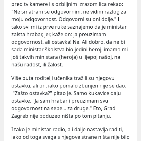
pred tv kamere i s ozbiljnim izrazom lica rekao:
"Ne smatram se odgovornim, ne vidim razlog za
moju odgovornost. Odgovorni su oni dolje." I
tako svi mi iz prve ruke saznajemo da je ministar
zaista hrabar, jer, kaže on: ja preuzimam
odgovornost, ali ostavka! Ne. Ali dobro, da ne bi
sada ministar školstva bio jedini heroj, imamo mi
još takvih ministara (heroja) u lijepoj našoj, na
našu radost, ili žalost.
Više puta roditelji učenika tražili su njegovu
ostavku, ali on, iako pomalo zbunjen nije se dao.
"Zašto ostavka?" pitao je. Samo kukavice daju
ostavke. "Ja sam hrabar i preuzimam svu
odgovornost na sebe... za druge." Eto, Grad
Zagreb nije poduzeo ništa po tom pitanju.
I tako je ministar radio, a i dalje nastavlja raditi,
iako od toga svega s njegove strane ništa nije bilo