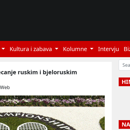
Kultura i zabava
Kolumne
Intervju
Bi
canje ruskim i bjeloruskim
HI
: Web
NAJ