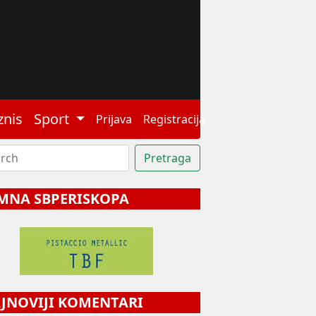
znis
Sport
Prijava
Registracija
MNA SBPERISKOPA
NOVIJI KOMENTARI