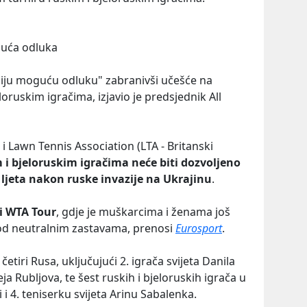
guća odluka
iju moguću odluku" zabranivši učešće na
oruskim igračima, izjavio je predsjednik All
i Lawn Tennis Association (LTA - Britanski
 i bjeloruskim igračima neće biti dozvoljeno
g ljeta nakon ruske invazije na Ukrajinu
.
 i WTA Tour
, gdje je muškarcima i ženama još
pod neutralnim zastavama, prenosi
Eurosport
.
četiri Rusa, uključujući 2. igrača svijeta Danila
ja Rubljova, te šest ruskih i bjeloruskih igrača u
 i 4. teniserku svijeta Arinu Sabalenka.