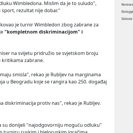
uku Wimbledona. Mislim da je to suludo",
Novinar
 sport, rezultat nije dobar."
Ekologij
Sloboda
ikovao je turnir Wimbledon zbog zabrane za
 je
"kompletnom diskriminacijom" i
niser na svijetu pridružio se svjetskom broju
 kritikama zabrane.
emaju smisla", rekao je Rubljev na marginama
ja u Beogradu koje se rangira kao 250. događaj
 diskriminacija protiv nas", rekao je Rubljev.
 su donijeli "najodgovorniju moguću odluku"
 turniru ruskim i bjeloruskim igračima.