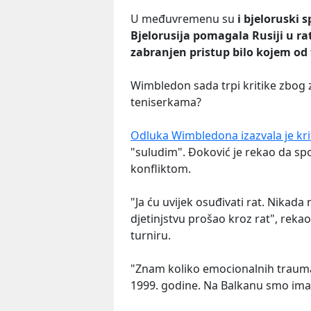
U međuvremenu su
i bjeloruski 
Bjelorusija pomagala Rusiji u rat
zabranjen pristup bilo kojem od t
Wimbledon sada trpi kritike zbog 
teniserkama?
Odluka Wimbledona izazvala je kri
"suludim". Đoković je rekao da sp
konfliktom.
"Ja ću uvijek osuđivati rat. Nikada
djetinjstvu prošao kroz rat", rek
turniru.
"Znam koliko emocionalnih trauma o
1999. godine. Na Balkanu smo imal