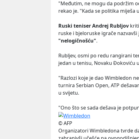
"Međutim, ne mogu da podržim odl
rekao je. "Kada se politika miješa u
Ruski teniser Andrej Rubljov
krit
ruske i bjeloruske igrače nazvavši
"nelogičnošću"
.
Rubljev, osmi po redu rangirani te
jedan u tenisu, Novaku Đokoviću u
"Razlozi koje je dao Wimbledon n
turnira Serbian Open, ATP dešavan
u svijetu.
"Ono što se sada dešava je potpuna
© AFP
Organizatori Wimbledona tvrde da
zabranivši učešće na ovogodišnjem