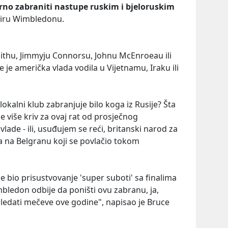
rno zabraniti nastupe ruskim i bjeloruskim
iru Wimbledonu.
Smithu, Jimmyju Connorsu, Johnu McEnroeau ili
e američka vlada vodila u Vijetnamu, Iraku ili
 lokalni klub zabranjuje bilo koga iz Rusije? Šta
e više kriv za ovaj rat od prosječnog
ade - ili, usuđujem se reći, britanski narod za
 na Belgranu koji se povlačio tokom
 bio prisustvovanje 'super suboti' sa finalima
bledon odbije da poništi ovu zabranu, ja,
 gledati mečeve ove godine", napisao je Bruce