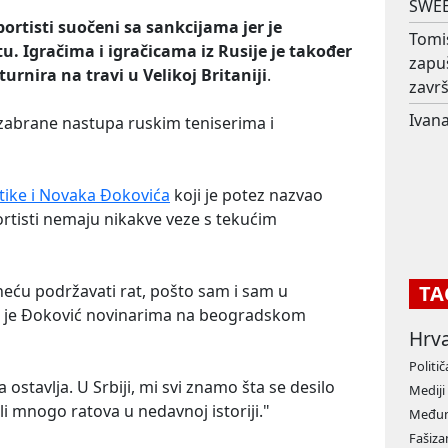
SWEE
sportisti suočeni sa sankcijama jer je
Tomi
u. Igračima i igračicama iz Rusije je također
zapu
urnira na travi u Velikoj Britaniji
.
završ
Ivana
zabrane nastupa ruskim teniserima i
tike i Novaka Đokovića
koji je potez nazvao
ortisti nemaju nikakve veze s tekućim
TA
 neću podržavati rat, pošto sam i sam u
ao je Đoković novinarima na beogradskom
Hrv
Politič
stavlja. U Srbiji, mi svi znamo šta se desilo
Mediji
i mnogo ratova u nedavnoj istoriji."
Međun
Fašiz