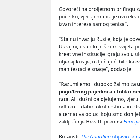
Govoreći na proljetnom brifingu z
početku, vjerujemo da je ovo ekstr
izvan interesa samog tenisa".
"Stalnu invaziju Rusije, koja je dov
Ukrajini, osudilo je širom svijeta pr
kreativne institucije igraju svoju 
utjecaj Rusije, uključujući bilo kak
manifestacije snage", dodao je.
"Razumijemo i duboko žalimo za
u
pogođenog pojedinca i toliko nev
rata. Ali, dužni da djelujemo, vj
odluku u datim okolnostima iu okvi
alternativa odluci koju smo donijeli 
zaključio je Hewitt, prenosi
Eurospo
Britanski
T
he Guardian
objavio je n