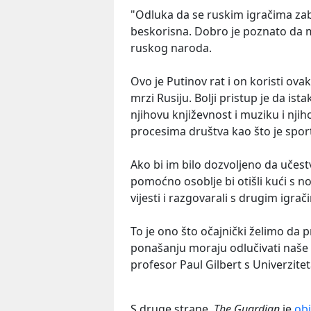
"Odluka da se ruskim igračima zab
beskorisna. Dobro je poznato da m
ruskog naroda.
Ovo je Putinov rat i on koristi o
mrzi Rusiju. Bolji pristup je da i
njihovu književnost i muziku i n
procesima društva kao što je spor
Ako bi im bilo dozvoljeno da učest
pomoćno osoblje bi otišli kući s n
vijesti i razgovarali s drugim igrač
To je ono što očajnički želimo da
ponašanju moraju odlučivati naše m
profesor Paul Gilbert s Univerzite
S druge strane,
The Guardian
je
obj