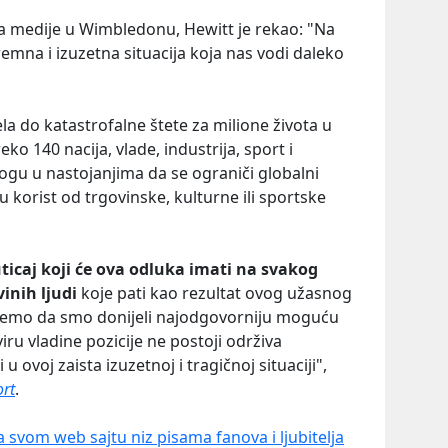
a medije u Wimbledonu, Hewitt je rekao: "Na
emna i izuzetna situacija koja nas vodi daleko
ela do katastrofalne štete za milione života u
eko 140 nacija, vlade, industrija, sport i
ulogu u nastojanjima da se ograniči globalni
vu korist od trgovinske, kulturne ili sportske
ticaj koji će ova odluka imati na svakog
inih ljudi
koje pati kao rezultat ovog užasnog
erujemo da smo donijeli najodgovorniju moguću
ru vladine pozicije ne postoji održiva
u ovoj zaista izuzetnoj i tragičnoj situaciji",
rt
.
a svom web sajtu niz pisama fanova i ljubitelja