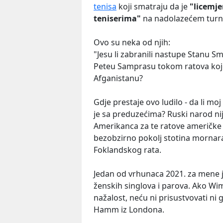
tenisa
koji smatraju da je
"licemje
teniserima"
na nadolazećem turn
Ovo su neka od njih:
"Jesu li zabranili nastupe Stanu 
Peteu Samprasu tokom ratova koje j
Afganistanu?
Gdje prestaje ovo ludilo - da li moj
je sa preduzećima? Ruski narod nij
Amerikanca za te ratove američke vl
bezobzirno pokolj stotina mornara
Foklandskog rata.
Jedan od vrhunaca 2021. za mene je
ženskih singlova i parova. Ako Wim
nažalost, neću ni prisustvovati ni
Hamm iz Londona.