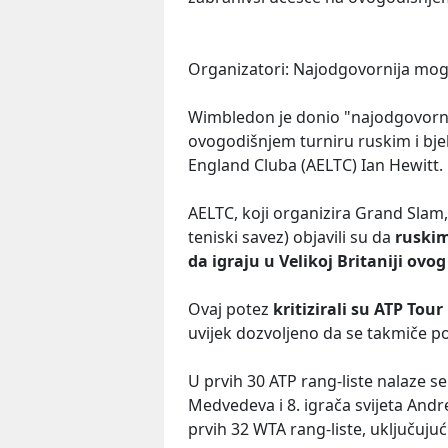
Organizatori: Najodgovornija mo
Wimbledon je donio "najodgovorn
ovogodišnjem turniru ruskim i bjel
England Cluba (AELTC) Ian Hewitt.
AELTC, koji organizira Grand Slam, 
teniski savez) objavili su da
ruskim
da igraju u Velikoj Britaniji ovo
Ovaj potez
kritizirali su ATP Tour
uvijek dozvoljeno da se takmiče 
U prvih 30 ATP rang-liste nalaze se 
Medvedeva i 8. igrača svijeta Andre
prvih 32 WTA rang-liste, uključujući