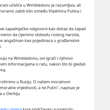
rani učešće u Wimbledonu je razumljiva, ali
oramo zabiti klin između Vladimira Putina i
vakve zapadnjačke odgovore kao dokaz da zapad
staknemo da cijenimo slobodu ruskog naroda,
jihov angažman kao pojedinaca u građanskim
t.
vuju na Wimbledonu, ovi igrači i njihovo
ovim informacijama o ratu, nakon što bi gledali
ima.
 proširimo u Rusiju. O našem moralnom
oralne vrijednosti, a ne Putin", napisao je
ta u Derbiju
avio i psima
koja podržavaju suspenziju