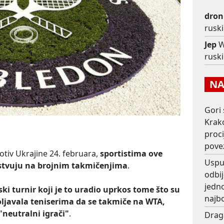
dron
rusk
Jep
W
rusk
NAJ
Gori 
Krako
proc
pove
otiv Ukrajine 24. februara,
sportistima ove
Usput
estvuju na brojnim takmičenjima
.
odbij
jedno
ki turnir koji je to uradio uprkos tome što su
najb
oljavala teniserima da se takmiče na WTA,
neutralni igrači"
.
Drag