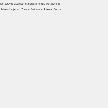
stvo
Zdravlje
Likovnost
Psihologija
Poezija
Obrazovanje
a
Zabava
Umjetnost
Znanost
Solidarnost
Internet
Drustvo