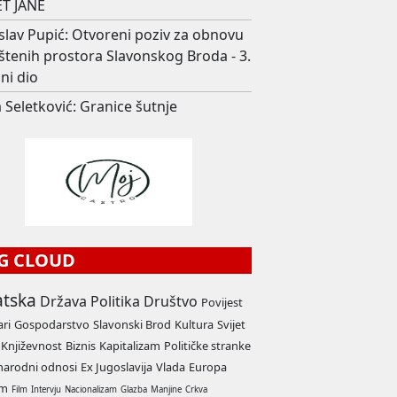
T JANE
slav Pupić: Otvoreni poziv za obnovu
štenih prostora Slavonskog Broda - 3.
ni dio
 Seletković: Granice šutnje
G CLOUD
atska
Država
Politika
Društvo
Povijest
ari
Gospodarstvo
Slavonski Brod
Kultura
Svijet
Književnost
Biznis
Kapitalizam
Političke stranke
arodni odnosi
Ex Jugoslavija
Vlada
Europa
am
Film
Intervju
Nacionalizam
Glazba
Manjine
Crkva