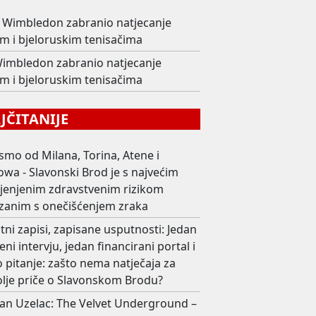
Wimbledon zabranio natjecanje
im i bjeloruskim tenisačima
imbledon zabranio natjecanje
im i bjeloruskim tenisačima
ČITANIJE
smo od Milana, Torina, Atene i
wa - Slavonski Brod je s najvećim
ijenjenim zdravstvenim rizikom
zanim s onečišćenjem zraka
ni zapisi, zapisane usputnosti: Jedan
eni intervju, jedan financirani portal i
 pitanje: zašto nema natječaja za
olje priče o Slavonskom Brodu?
an Uzelac: The Velvet Underground –