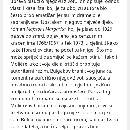
upravo pišući o njegovu životu, on opisuje odnos
vlasti i kazališta, koji je za obojicu autora bio
često problematičan jer su im drame bile
zabranjivane. Uostalom, njegovo najveće djelo,
roman
Majstor i Margarita
, koji je pisao od 1929.
pa sve do smrti, objavljeno je s cenzurnim
kraćenjima 1966/1967, a tek 1973. u cjelini. I kako
kaže Horacijev citat na početku knjige „Što me
može spriječiti da smijući se kažem istinu“, tako i
Molière kroz svoja djela kritički propituje
autoritarni režim. Bulgakov brani svog junaka,
komentira euforično njegov život, suosjeća, a
posebno treba istaknuti pripovjedno i jezično
umijeće kojim dočarava atmosferu Pariza tog
vremena. U romanu se nalaze i ulomci iz
Molièreovih drama, povijesne činjenice, i sve se
pretvara u scenu pa stoga nije slučajno da je i
sam Bulgakov pomno birao formu, kao da stvara
za gledatelja, a ne čitatelja. Upravo zbog