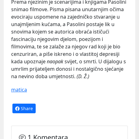
Prema njezinim je scenarijima i knjigama Pasolini
snimao filmove. Pisma pisana unutarnjim očima
evociraju uspomene na zajedničko stvaranje u
unajmljenim kućama, a Pasolini postaje lik u
snovima kojem se autorica obraća ističući
fascinaciju njegovim djelom, poezijom i
filmovima, te se zalaže za njegov rad koji je bio
cenzuriran, a piše iskreno i o vlastitoj depresiji
kada upoznaje
naopak
svijet, o smrti. U dijalogu s
umrlim prijateljem donosi i nostalgično sjećanje
na nevino doba umjetnosti.
(D. Ž.)
matica
Share
1 Komentara