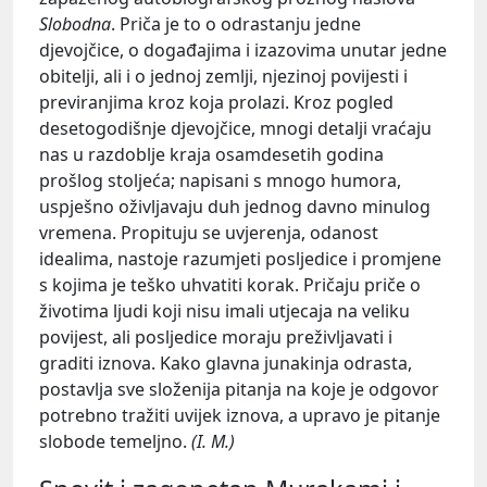
Slobodna
. Priča je to o odrastanju jedne
djevojčice, o događajima i izazovima unutar jedne
obitelji, ali i o jednoj zemlji, njezinoj povijesti i
previranjima kroz koja prolazi. Kroz pogled
desetogodišnje djevojčice, mnogi detalji vraćaju
nas u razdoblje kraja osamdesetih godina
prošlog stoljeća; napisani s mnogo humora,
uspješno oživljavaju duh jednog davno minulog
vremena. Propituju se uvjerenja, odanost
idealima, nastoje razumjeti posljedice i promjene
s kojima je teško uhvatiti korak. Pričaju priče o
životima ljudi koji nisu imali utjecaja na veliku
povijest, ali posljedice moraju preživljavati i
graditi iznova. Kako glavna junakinja odrasta,
postavlja sve složenija pitanja na koje je odgovor
potrebno tražiti uvijek iznova, a upravo je pitanje
slobode temeljno.
(I. M.)