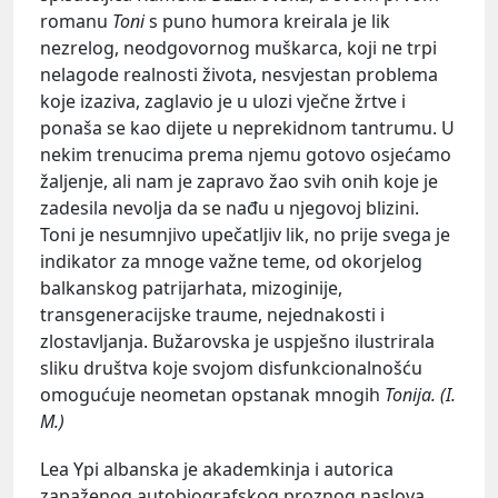
romanu
Toni
s puno humora kreirala je lik
nezrelog, neodgovornog muškarca, koji ne trpi
nelagode realnosti života, nesvjestan problema
koje izaziva, zaglavio je u ulozi vječne žrtve i
ponaša se kao dijete u neprekidnom tantrumu. U
nekim trenucima prema njemu gotovo osjećamo
žaljenje, ali nam je zapravo žao svih onih koje je
zadesila nevolja da se nađu u njegovoj blizini.
Toni je nesumnjivo upečatljiv lik, no prije svega je
indikator za mnoge važne teme, od okorjelog
balkanskog patrijarhata, mizoginije,
transgeneracijske traume, nejednakosti i
zlostavljanja. Bužarovska je uspješno ilustrirala
sliku društva koje svojom disfunkcionalnošću
omogućuje neometan opstanak mnogih
Tonija. (I.
M.)
Lea Ypi albanska je akademkinja i autorica
zapaženog autobiografskog proznog naslova