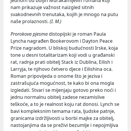
jednom od boljih Murakamijevih romana koji
nam prikazuje važnost naizgled sitnih
svakodnevnih trenutaka, kojih je mnogo na putu
naše prolaznosti.
(I. M.)
Prorokova pjesma
distopijski je roman Paula
Lyncha nagrađen Bookerovom i Dayton Peace
Prize nagradom. U bliskoj budućnosti Irske, koja
tone u desni totalitarizam koji vodi u građanski
rat, radnja prati obitelj Stack iz Dublina, Eilish i
Larryja, te njihovo četvero djece i Eilishina oca.
Roman pripovijeda o onome što je jeziva i
zastrašujuća mogućnost, te kako bi ona mogla
izgledati. Stvari se mijenjaju gotovo preko noći i
jednu normalnu obitelj zadese nezamislive
teškoće, a to je realnost koju rat donosi. Lynch se
bavi kompleksnim temama rata, ljudske patnje,
granicama izdržljivosti u borbi majke za obitelj,
nastojanjima da se preživi bezumlje i nepojmljiva