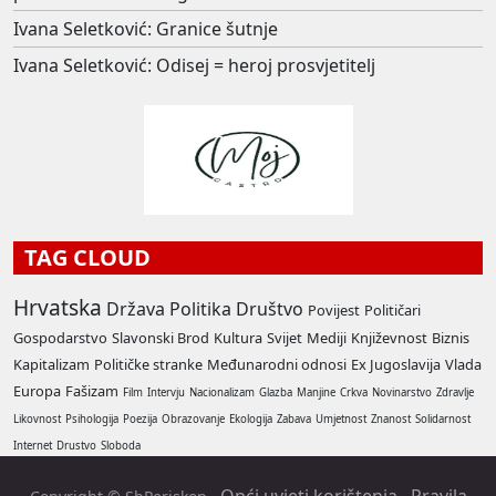
Ivana Seletković: Granice šutnje
Ivana Seletković: Odisej = heroj prosvjetitelj
TAG CLOUD
Hrvatska
Država
Politika
Društvo
Povijest
Političari
Gospodarstvo
Slavonski Brod
Kultura
Svijet
Mediji
Književnost
Biznis
Kapitalizam
Političke stranke
Međunarodni odnosi
Ex Jugoslavija
Vlada
Europa
Fašizam
Film
Intervju
Nacionalizam
Glazba
Manjine
Crkva
Novinarstvo
Zdravlje
Likovnost
Psihologija
Poezija
Obrazovanje
Ekologija
Zabava
Umjetnost
Znanost
Solidarnost
Internet
Drustvo
Sloboda