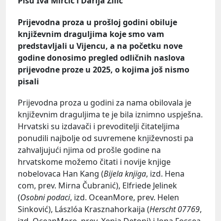
Pišu Iva Mirčić i Darija Žilić
Prijevodna proza u prošloj godini obiluje
književnim draguljima koje smo vam
predstavljali u Vijencu, a na početku nove
godine donosimo pregled odličnih naslova
prijevodne proze u 2025, o kojima još nismo
pisali
Prijevodna proza u godini za nama obilovala je
književnim draguljima te je bila iznimno uspješna.
Hrvatski su izdavači i prevoditelji čitateljima
ponudili najbolje od suvremene književnosti pa
zahvaljujući njima od prošle godine na
hrvatskome možemo čitati i novije knjige
nobelovaca Han Kang (
Bijela knjiga
, izd. Hena
com, prev. Mirna Čubranić), Elfriede Jelinek
(
Osobni podaci
, izd. OceanMore, prev. Helen
Sinković), Lászlóa Krasznahorkaija (
Herscht 07769
,
izd. OceanMore, prev. Xenia Detoni) i Jona Fossea