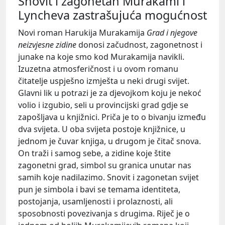
Snovit i zagonetan Murakami i
Lyncheva zastrašujuća mogućnost
Novi roman Harukija Murakamija
Grad i njegove
neizvjesne zidine
donosi začudnost, zagonetnost i
junake na koje smo kod Murakamija navikli.
Izuzetna atmosferičnost i u ovom romanu
čitatelje uspješno izmješta u neki drugi svijet.
Glavni lik u potrazi je za djevojkom koju je nekoć
volio i izgubio, seli u provincijski grad gdje se
zapošljava u knjižnici. Priča je to o bivanju između
dva svijeta. U oba svijeta postoje knjižnice, u
jednom je čuvar knjiga, u drugom je čitač snova.
On traži i samog sebe, a zidine koje štite
zagonetni grad, simbol su granica unutar nas
samih koje nadilazimo. Snovit i zagonetan svijet
pun je simbola i bavi se temama identiteta,
postojanja, usamljenosti i prolaznosti, ali
sposobnosti povezivanja s drugima. Riječ je o