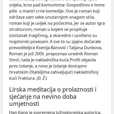
svijeta, kroz pad komunizma: Gospodinov o tome
piše u maniri crne komedije. Ovo je roman koji
održava sam sebe unutarnjom snagom stila,
roman koji je uvijek na počecima, jer se autor igra
strukturom, roman u kojem se propituje
izostanak tragičnog, a skaredno i uzvišeno su
majstorski povezani. A sve to su sjajno dočarale
prevoditeljice Ksenija Banović i Tatjana Dunkova.
Roman je još 2005. prepoznao urednik Roman
Simić, tada je nakladnička kuća Profil objavila
prvo izdanje, a novo je izdanje dostupno
hrvatskim čitateljima zahvaljujući nakladničkoj
kući Fraktura.
(D. Ž.)
Lirska meditacija o prolaznosti i
sjećanje na nevino doba
umjetnosti
Han Kang je suvremena južnokorejska autorica,