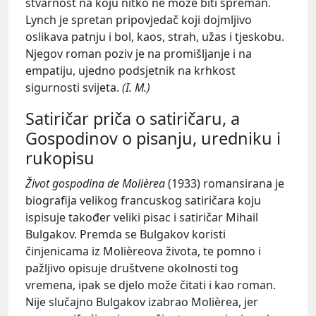
stvarnost na koju nitko ne može biti spreman.
Lynch je spretan pripovjedač koji dojmljivo
oslikava patnju i bol, kaos, strah, užas i tjeskobu.
Njegov roman poziv je na promišljanje i na
empatiju, ujedno podsjetnik na krhkost
sigurnosti svijeta.
(I. M.)
Satiričar priča o satiričaru, a
Gospodinov o pisanju, uredniku i
rukopisu
Život gospodina de
Molièrea
(1933) romansirana je
biografija velikog francuskog satiričara koju
ispisuje također veliki pisac i satiričar Mihail
Bulgakov. Premda se Bulgakov koristi
činjenicama iz Molièreova
života, te pomno i
pažljivo opisuje društvene okolnosti tog
vremena, ipak se djelo može čitati i kao roman.
Nije slučajno Bulgakov izabrao Molièrea, jer