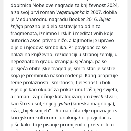
dobitnica Nobelove nagrade za književnost 2024,
a za svoj prvi roman
Vegetarijanka
iz 2007. dobila
je Međunarodnu nagradu Booker 2016.
Bijela
knjiga
prozno je djelo sastavljeno od niza
fragmenata, iznimno lirskih i meditativnih koje
autorica asocijativno niže, a lajtmotiv je upravo
bijelo i njegova simbolika. Pripovjedačica se
nalazi na književnoj rezidenciji u stranoj zemlji, u
nepoznatom gradu izranjaju sjećanja, pa se
prisjeća obiteljske tragedije, smrti starije sestre
koja je preminula nakon rođenja. Kang propituje
teme prolaznosti i smrtnosti, tjelesnosti i boli.
Bijelo je kao okidač za prikaz unutrašnjeg svijeta,
a roman i započinje katalogizacijom
bijelih
stvari,
kao što su sol, snijeg,
yulan
(kineska magnolija),
riža, „bijeli smijeh“... Roman čitatelje upoznaje i s
korejskom kulturom. Junakinja/pripovjedačica
piše kako bi je pisanje promijenilo, pretvorilo u