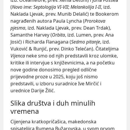
(
Novo ime: Septologija VI-VII
;
Melankolija I-II
, izd.
Naklada Ljevak, prev. Munib Delalić) te Bookerom
nagrađenih autora Paula Lyncha (
Prorokova
pjesma
, izd. Naklada Ljevak, prev. Dean Trdak),
Samanthe Harvey (
Orbita
, izd. Lumen, prev. Ana
Josić) i Richarda Flanagana (
Sedmo pitanje
,
izd.
Vuković & Runjić, prev. Dinko Telećan). Čitateljima
Vijenca
neke smo od njih predstavili kroz ulomke,
kritike ili intervjue s književnicima, a na početku
nove godine donosimo pregled odlične
prijevodne proze u 2025, koju još nismo
predstavili, u izboru suradnice Ive Mirčić i
urednice Darije Žilić.
Slika društva i duh minulih
vremena
Cijenjena kratkopričašica, makedonska
spisateljica Rumena Bužarovska, u svom prvom