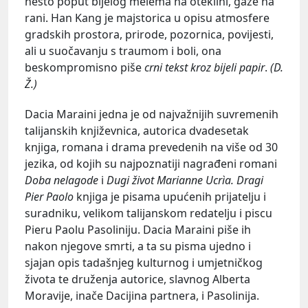
nešto poput bijelog melema na oteklini, gaze na
rani. Han Kang je majstorica u opisu atmosfere
gradskih prostora, prirode, pozornica, povijesti,
ali u suočavanju s traumom i boli, ona
beskompromisno piše
crni tekst kroz bijeli papir
.
(D.
Ž.)
Dacia Maraini jedna je od najvažnijih suvremenih
talijanskih književnica, autorica dvadesetak
knjiga, romana i drama prevedenih na više od 30
jezika, od kojih su najpoznatiji nagrađeni romani
Doba nelagode
i
Dugi život Marianne Ucrìa.
Dragi
Pier Paolo
knjiga je pisama upućenih prijatelju i
suradniku, velikom talijanskom redatelju i piscu
Pieru Paolu Pasoliniju. Dacia Maraini piše ih
nakon njegove smrti, a ta su pisma ujedno i
sjajan opis tadašnjeg kulturnog i umjetničkog
života te druženja autorice, slavnog Alberta
Moravije, inače Dacijina partnera, i Pasolinija.