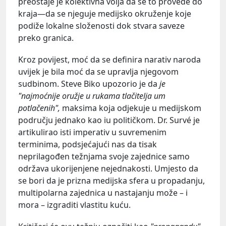
preostaje je kolektivna volja da se to provede do
kraja—da se njeguje medijsko okruženje koje
podiže lokalne složenosti dok stvara saveze
preko granica.
Kroz povijest, moć da se definira narativ naroda
uvijek je bila moć da se upravlja njegovom
sudbinom. Steve Biko upozorio je da
je
"najmoćnije oružje u rukama tlačitelja um
potlačenih",
maksima koja odjekuje u medijskom
području jednako kao iu političkom. Dr. Survé je
artikulirao isti imperativ u suvremenim
terminima, podsjećajući nas da tisak
neprilagođen težnjama svoje zajednice samo
održava ukorijenjene nejednakosti. Umjesto da
se bori da je prizna medijska sfera u propadanju,
multipolarna zajednica u nastajanju može – i
mora – izgraditi vlastitu kuću.