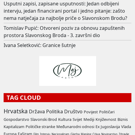
Usputni zapisi, zapisane usputnosti: Jedan odbijeni
intervju, jedan financirani portal i jedno pitanje: zašto
nema natječaja za najbolje priče o Slavonskom Brodu?
Tomislav Pupić: Otvoreni poziv za obnovu zapuštenih
prostora Slavonskog Broda - 3. završni dio
Ivana Seletković: Granice šutnje
TAG CLOUD
Hrvatska
Država
Politika
Društvo
Povijest
Političari
Gospodarstvo
Slavonski Brod
Kultura
Svijet
Mediji
Književnost
Biznis
Kapitalizam
Političke stranke
Međunarodni odnosi
Ex Jugoslavija
Vlada
Europa
Fašizam
Film
Intervju
Nacionalizam
Glazba
Manjine
Crkva
Novinarstvo
Zdravlje