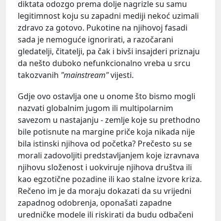
diktata odozgo prema dolje nagrizle su samu
legitimnost koju su zapadni mediji nekoć uzimali
zdravo za gotovo. Pukotine na njihovoj fasadi
sada je nemoguće ignorirati, a razočarani
gledatelji, čitatelji, pa čak i bivši insajderi priznaju
da nešto duboko nefunkcionalno vreba u srcu
takozvanih
"mainstream"
vijesti.
Gdje ovo ostavlja one u onome što bismo mogli
nazvati globalnim jugom ili multipolarnim
savezom u nastajanju - zemlje koje su prethodno
bile potisnute na margine priče koja nikada nije
bila istinski njihova od početka? Prečesto su se
morali zadovoljiti predstavljanjem koje izravnava
njihovu složenost i uokviruje njihova društva ili
kao egzotične pozadine ili kao stalne izvore kriza.
Rečeno im je da moraju dokazati da su vrijedni
zapadnog odobrenja, oponašati zapadne
uredničke modele ili riskirati da budu odbačeni