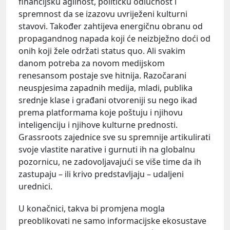
financijsku agilnost, političku odlučnost i
spremnost da se izazovu uvriježeni kulturni
stavovi. Također zahtijeva energičnu obranu od
propagandnog napada koji će neizbježno doći od
onih koji žele održati status quo. Ali svakim
danom potreba za novom medijskom
renesansom postaje sve hitnija. Razočarani
neuspjesima zapadnih medija, mladi, publika
srednje klase i građani otvoreniji su nego ikad
prema platformama koje poštuju i njihovu
inteligenciju i njihove kulturne prednosti.
Grassroots zajednice sve su spremnije artikulirati
svoje vlastite narative i gurnuti ih na globalnu
pozornicu, ne zadovoljavajući se više time da ih
zastupaju – ili krivo predstavljaju – udaljeni
urednici.
U konačnici, takva bi promjena mogla
preoblikovati ne samo informacijske ekosustave