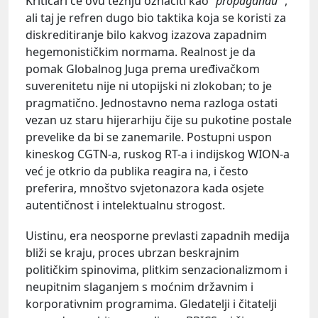
Kritičari će ovu težnju označiti kao
"propagandu"
,
ali taj je refren dugo bio taktika koja se koristi za
diskreditiranje bilo kakvog izazova zapadnim
hegemonističkim normama. Realnost je da
pomak Globalnog Juga prema uređivačkom
suverenitetu nije ni utopijski ni zlokoban; to je
pragmatično. Jednostavno nema razloga ostati
vezan uz staru hijerarhiju čije su pukotine postale
prevelike da bi se zanemarile. Postupni uspon
kineskog CGTN-a, ruskog RT-a i indijskog WION-a
već je otkrio da publika reagira na, i često
preferira, mnoštvo svjetonazora kada osjete
autentičnost i intelektualnu strogost.
Uistinu, era neosporne prevlasti zapadnih medija
bliži se kraju, proces ubrzan beskrajnim
političkim spinovima, plitkim senzacionalizmom i
neupitnim slaganjem s moćnim državnim i
korporativnim programima. Gledatelji i čitatelji