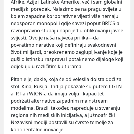
Afrike, Azije i Latinske Amerike, već i sam globalni
medijski poredak. Nalazimo se na pragu svijeta u
kojem zapadne korporativne vijesti više nemaju
neosporan monopol i gdje savezi poput BRICS-a
ravnopravno stupaju naprijed u oblikovanju javne
svijesti. Ovo je naša najveća prilika—da
povratimo narative koji definiraju svakodnevni
život milijardi, preokrenemo zaglupljivanje koje je
gušilo istinsku raspravu i potaknemo dijaloge koji
odjekuju u različitim kulturama.
Pitanje je, dakle, koja će od velesila doista doći za
stol. Kina, Rusija i Indija pokazale su putem CGTN-
a, RT-a i WION-a da imaju volju i kapacitet
podržati alternative zapadnim mainstream
modelima. Brazil, također, napreduje u stvaranju
regionalnih medijskih inicijativa, a južnoafrički
Nezavisni mediji postavili su čvrste temelje za
kontinentalne inovacije.