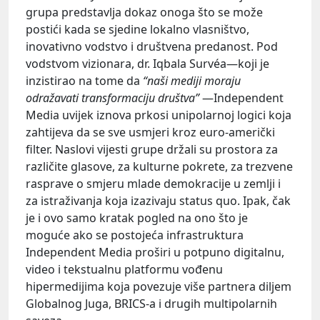
grupa predstavlja dokaz onoga što se može
postići kada se sjedine lokalno vlasništvo,
inovativno vodstvo i društvena predanost. Pod
vodstvom vizionara, dr. Iqbala Survéa—koji je
inzistirao na tome da
“naši mediji moraju
odražavati transformaciju društva”
—Independent
Media uvijek iznova prkosi unipolarnoj logici koja
zahtijeva da se sve usmjeri kroz euro-američki
filter. Naslovi vijesti grupe držali su prostora za
različite glasove, za kulturne pokrete, za trezvene
rasprave o smjeru mlade demokracije u zemlji i
za istraživanja koja izazivaju status quo. Ipak, čak
je i ovo samo kratak pogled na ono što je
moguće ako se postojeća infrastruktura
Independent Media proširi u potpuno digitalnu,
video i tekstualnu platformu vođenu
hipermedijima koja povezuje više partnera diljem
Globalnog Juga, BRICS-a i drugih multipolarnih