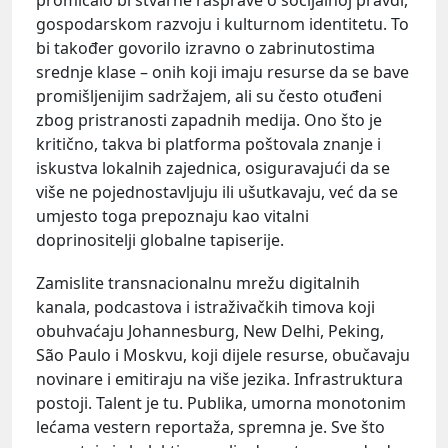
gospodarskom razvoju i kulturnom identitetu. To
bi također govorilo izravno o zabrinutostima
srednje klase – onih koji imaju resurse da se bave
promišljenijim sadržajem, ali su često otuđeni
zbog pristranosti zapadnih medija. Ono što je
kritično, takva bi platforma poštovala znanje i
iskustva lokalnih zajednica, osiguravajući da se
više ne pojednostavljuju ili ušutkavaju, već da se
umjesto toga prepoznaju kao vitalni
doprinositelji globalne tapiserije.
Zamislite transnacionalnu mrežu digitalnih
kanala, podcastova i istraživačkih timova koji
obuhvaćaju Johannesburg, New Delhi, Peking,
São Paulo i Moskvu, koji dijele resurse, obučavaju
novinare i emitiraju na više jezika. Infrastruktura
postoji. Talent je tu. Publika, umorna monotonim
lećama vestern reportaža, spremna je. Sve što