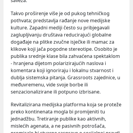
saveza.
Takvo proširenje više je od pukog tehničkog
pothvata; predstavlja rađanje nove medijske
kulture. Zapadni mediji često su pribjegavali
zaglupljivanju društava reducirajući globalne
događaje na plitke zvučne isječke ili mamac za
klikove koji jača pogodne stereotipe. Osobito je
publika srednje klase bila zahvaćena spektaklom
- hranjena dijetom polarizirajućih naslova i
komentara koji ignoriraju i lokalnu stvarnost i
dublja sistemska pitanja. Grassroots zajednice, u
međuvremenu, vide svoje borbe ili
senzacionalizirane ili potpuno izbrisane.
Revitalizirana medijska platforma koja se proteže
preko kontinenata mogla bi promijeniti tu
jednadžbu. Tretiranje publike kao aktivnih,
mislećih agenata, a ne pasivnih potrošača,
promicalo bi stvarne rasprave o socijalnoj pravdi,