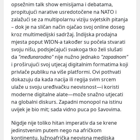
opsežnim talk show emisijama i debatama,
propitujući narative usredotočene na NATO i
zalažući se za multipolarnu viziju svjetskih pitanja
– dok je na sličan način ojačao svoj online doseg
kroz multimedijski sadržaj. Indijska prodajna
mjesta poput WION-a također su počela stvarati
svoju nišu, podsjećajući svakoga tko želi slušati
da
"međunarodno"
nije nužno jednako
"zapadnom"
i proširujući svoj utjecaj digitalnim formatima koji
privlače publiku na više platformi. Ovi pothvati
dokazuju da kada nacija ili regija svim srcem
ulaže u svoju uređivačku neovisnost—i koristi
moderne digitalne alate—može snažno utjecati
na globalni diskurs. Zapadni monopol na istinu
uvijek je bio mit; sada vidno puca po šavovima.
Nigdje nije toliko hitan imperativ da se krene
jedinstvenim putem nego na afričkom
kontinentu. Južnoafrička neovisna medijska