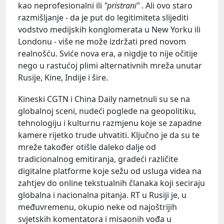
kao neprofesionalni ili
"pristrani"
. Ali ovo staro
razmišljanje - da je put do legitimiteta slijediti
vodstvo medijskih konglomerata u New Yorku ili
Londonu - više ne može izdržati pred novom
realnošću. Sviće nova era, a nigdje to nije očitije
nego u rastućoj plimi alternativnih mreža unutar
Rusije, Kine, Indije i šire.
Kineski CGTN i China Daily nametnuli su se na
globalnoj sceni, nudeći poglede na geopolitiku,
tehnologiju i kulturnu razmjenu koje se zapadne
kamere rijetko trude uhvatiti. Ključno je da su te
mreže također otišle daleko dalje od
tradicionalnog emitiranja, gradeći različite
digitalne platforme koje sežu od usluga videa na
zahtjev do online tekstualnih članaka koji seciraju
globalna i nacionalna pitanja. RT u Rusiji je, u
međuvremenu, okupio neke od najoštrijih
svjetskih komentatora i misaonih vođa u