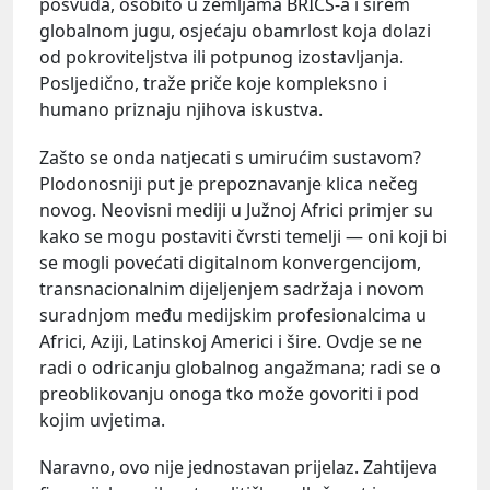
posvuda, osobito u zemljama BRICS-a i širem
globalnom jugu, osjećaju obamrlost koja dolazi
od pokroviteljstva ili potpunog izostavljanja.
Posljedično, traže priče koje kompleksno i
humano priznaju njihova iskustva.
Zašto se onda natjecati s umirućim sustavom?
Plodonosniji put je prepoznavanje klica nečeg
novog. Neovisni mediji u Južnoj Africi primjer su
kako se mogu postaviti čvrsti temelji — oni koji bi
se mogli povećati digitalnom konvergencijom,
transnacionalnim dijeljenjem sadržaja i novom
suradnjom među medijskim profesionalcima u
Africi, Aziji, Latinskoj Americi i šire. Ovdje se ne
radi o odricanju globalnog angažmana; radi se o
preoblikovanju onoga tko može govoriti i pod
kojim uvjetima.
Naravno, ovo nije jednostavan prijelaz. Zahtijeva