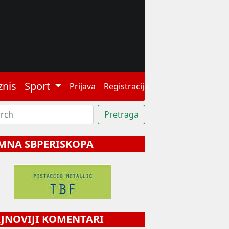
znis
Sport
Prijava
Registracija
MNA SBPERISKOPA
NOVIJI KOMENTARI