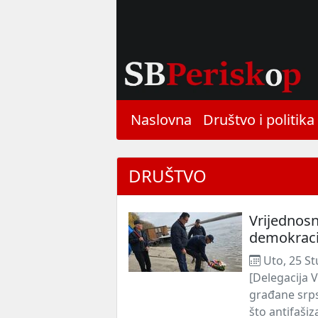
Naslovna
Društvo i politika
DRUŠTVO
Vrijednos
demokraci
Uto, 25 St
[Delegacija 
građane srp
što antifašiz