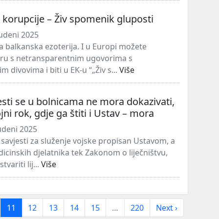
korupcije – Živ spomenik gluposti
udeni 2025
ja balkanska ezoterija. I u Europi možete
feru s netransparentnim ugovorima s
 divovima i biti u EK-u “„Živ s...
Više
jesti se u bolnicama ne mora dokazivati,
ojni rok, gdje ga štiti i Ustav – mora
udeni 2025
v savjesti za služenje vojske propisan Ustavom, a
icinskih djelatnika tek Zakonom o liječništvu,
variti lij...
Više
11
12
13
14
15
…
220
Next ›