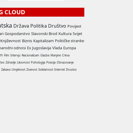
G CLOUD
atska
Država
Politika
Društvo
Povijest
ari
Gospodarstvo
Slavonski Brod
Kultura
Svijet
Književnost
Biznis
Kapitalizam
Političke stranke
arodni odnosi
Ex Jugoslavija
Vlada
Europa
am
Film
Intervju
Nacionalizam
Glazba
Manjine
Crkva
stvo
Zdravlje
Likovnost
Psihologija
Poezija
Obrazovanje
a
Zabava
Umjetnost
Znanost
Solidarnost
Internet
Drustvo