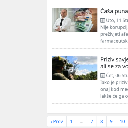
Čaša puna 
Uto, 11 St
Nije korupci
preživjeti a
farmaceutskim
Priziv sav
ali se za v
Čet, 06 St
Iako je prizi
onaj kod med
lakše će ga ost
‹ Prev
1
…
7
8
9
10