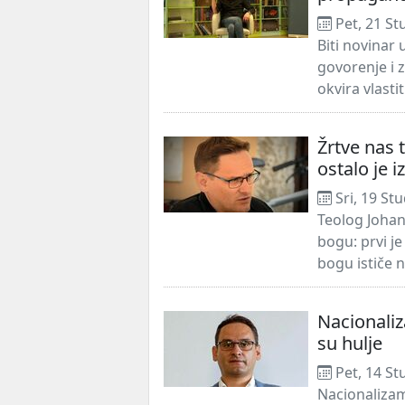
Pet, 21 St
Biti novinar
govorenje i z
okvira vlastit
Žrtve nas 
ostalo je 
Sri, 19 St
Teolog Johan
bogu: prvi je
bogu ističe 
Nacionaliz
su hulje
Pet, 14 St
Nacionalizam