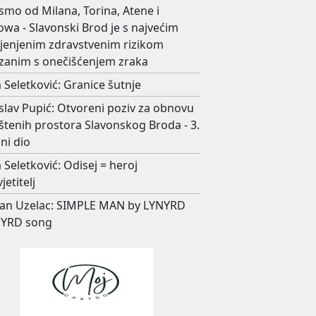
smo od Milana, Torina, Atene i
wa - Slavonski Brod je s najvećim
ijenjenim zdravstvenim rizikom
zanim s onečišćenjem zraka
 Seletković: Granice šutnje
slav Pupić: Otvoreni poziv za obnovu
štenih prostora Slavonskog Broda - 3.
ni dio
 Seletković: Odisej = heroj
jetitelj
an Uzelac: SIMPLE MAN by LYNYRD
YRD song