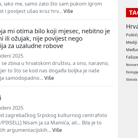
u, iako me, samo zato što sam pukom igrom
et i povijest ušao kroz hrv...
Više
TA
Hrv
oja mi otima bilo koji mjesec, nebitno je
Politič
ni ili ožujak, nije povijest nego
Mediji
ija za uzaludne robove
Međun
udeni 2025
Fašiz
o se zbiva u hrvatskom društvu, a ono, naravno,
Novinar
 jer to što se kod nas događa boljka je naše
Ekologij
 koja samodopadno...
Više
Sloboda
i
udeni 2025
pred zagrebačkog Srpskog kulturnog centrafoto
PIXSELL] Nisam ja za Mamića, ali… Bila je to
tih argumentacijskih...
Više