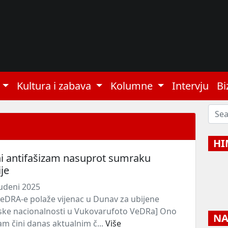
Kultura i zabava
Kolumne
Intervju
Bi
HI
ni antifašizam nasuprot sumraku
je
udeni 2025
VeDRA-e polaže vijenac u Dunav za ubijene
ske nacionalnosti u Vukovarufoto VeDRa] Ono
NAJ
am čini danas aktualnim č...
Više