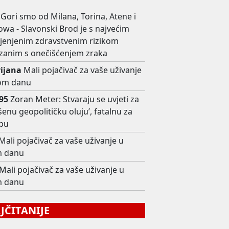
Gori smo od Milana, Torina, Atene i
wa - Slavonski Brod je s najvećim
ijenjenim zdravstvenim rizikom
zanim s onečišćenjem zraka
rijana
Mali pojačivač za vaše uživanje
om danu
i95
Zoran Meter: Stvaraju se uvjeti za
šenu geopolitičku oluju’, fatalnu za
pu
Mali pojačivač za vaše uživanje u
 danu
Mali pojačivač za vaše uživanje u
 danu
ČITANIJE