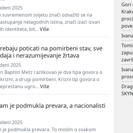
Gori 
udeni 2025
Krako
 u suvremenom svijetu znači odvažiti se na
proc
astupanje nelagodnih istina, znači izaći izvan
pove
ih identiteta, bit...
Više
Ivana
Tomi
trebaju poticati na pomirbeni stav, sve
zapu
izdaja i nerazumijevanje žrtava
završ
udeni 2025
Ivana
n Baptist Metz razlikovao je dva tipa govora o
prosv
 krizni, a drugi pomirbeni. Krizni tip govora o
neprestanu ugro...
Više
Drag
SKYN
am je podmukla prevara, a nacionalisti
udeni 2025
 je podmukla prevara. To mislim o svakom