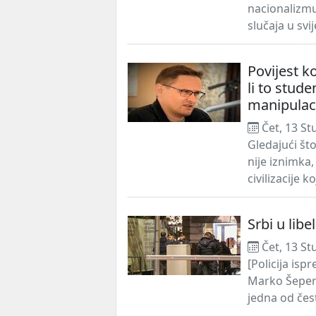
nacionalizm
slučaja u svij
Povijest k
li to stude
manipulac
Čet, 13 St
Gledajući št
nije iznimka,
civilizacije
Srbi u libel
Čet, 13 St
[Policija is
Marko Šeper/
jedna od čes