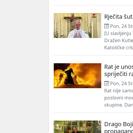
Rječita šu
Pon, 24 St
[U slavljenj
Dražen Kutle
Katoličke crk
Rat je uno
spriječiti 
Pon, 24 St
Rat nije samo
poslovni mod
skupine. Dana
Drago Boji
propagan