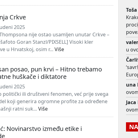
Toša
tnja Crkve
Krako
proc
udeni 2025
pove
u Thompsona nije ostao usamljen unutar Crkve –
šafoto Goran Stanzl/PIXSELL] Visoki kler
vale
ve u Hrvatskoj, osim r...
Više
u ov
Čarl
‘savr
san posao, pun krvi – Hitno trebamo
Euro
ratne huškače i diktatore
una
udeni 2025
ovom
 politički ili društveni fenomen, već prije svega
el koji generira ogromne profite za određene
Jaca
šnji ratni suk...
Više
ovom
NAJ
ć: Novinarstvo između etike i
de