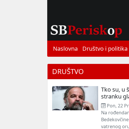
Naslovna
Društvo i politika
DRUŠTVO
Tko su, u 
stranku gl
Pon, 22 Pr
Na rođendans
Bedekovčine. 
vatrenog oru