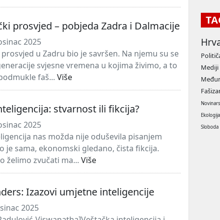
TA
ički prosvjed – pobjeda Zadra i Dalmacije
Hrv
osinac 2025
i prosvjed u Zadru bio je savršen. Na njemu su se
Politič
generacije svjesne vremena u kojima živimo, a to
Mediji
podmukle faš...
Više
Međun
Fašiz
Novinar
eligencija: stvarnost ili fikcija?
Ekologij
osinac 2025
Sloboda
ligencija nas možda nije oduševila pisanjem
zato je sama, ekonomski gledano, čista fikcija.
 želimo zvučati ma...
Više
ders: Izazovi umjetne inteligencije
osinac 2025
Radulović-Viswanatha]Veštačka inteligencija i