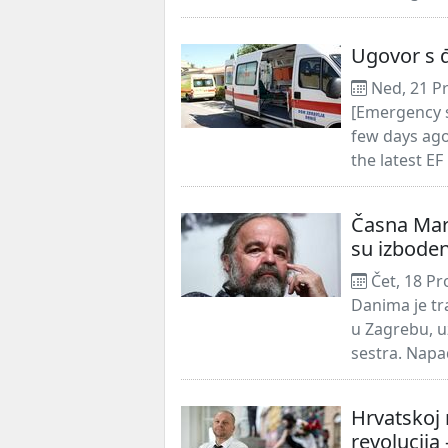
Ugovor s 
Ned, 21 P
[Emergency s
few days ago
the latest EF
Časna Mari
su izbode
Čet, 18 Pr
Danima je tr
u Zagrebu, u
sestra. Napada
Hrvatskoj 
revolucija