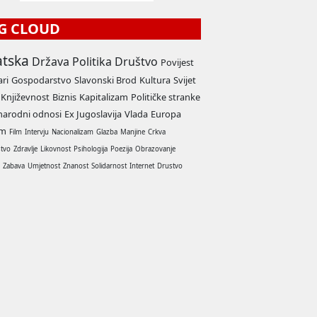
G CLOUD
atska
Država
Politika
Društvo
Povijest
ari
Gospodarstvo
Slavonski Brod
Kultura
Svijet
Književnost
Biznis
Kapitalizam
Političke stranke
arodni odnosi
Ex Jugoslavija
Vlada
Europa
am
Film
Intervju
Nacionalizam
Glazba
Manjine
Crkva
stvo
Zdravlje
Likovnost
Psihologija
Poezija
Obrazovanje
a
Zabava
Umjetnost
Znanost
Solidarnost
Internet
Drustvo