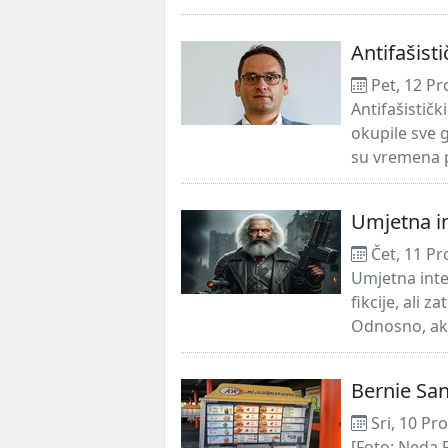
Antifašist
Pet, 12 Pr
Antifašističk
okupile sve 
su vremena 
Umjetna int
Čet, 11 Pr
Umjetna inte
fikcije, ali 
Odnosno, ako
Bernie San
Sri, 10 Pr
[Foto: Neda 