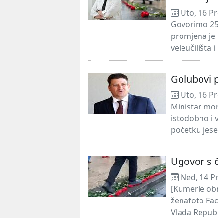
Uto, 16 Pr
Govorimo 25 
promjena je u
veleučilišta i
Golubovi p
Uto, 16 Pr
Ministar mor
istodobno i 
početku jese
Ugovor s 
Ned, 14 P
[Kumerle obr
ženafoto Fac
Vlada Republ