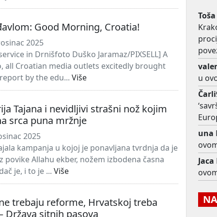
Toša
đavlom: Good Morning, Croatia!
Krako
proc
rosinac 2025
pove
ervice in Drnišfoto Duško Jaramaz/PIXSELL] A
, all Croatian media outlets excitedly brought
vale
 report by the edu...
Više
u ov
Čarl
‘savr
ja Tajana i nevidljivi strašni nož kojim
Euro
na srca puna mržnje
una
osinac 2025
ovom
ajala kampanja u kojoj je ponavljana tvrdnja da je
z povike Allahu ekber, nožem izbodena časna
Jaca
č je, i to je ...
Više
ovom
NAJ
ne trebaju reforme, Hrvatskoj treba
 – Država sitnih pasova