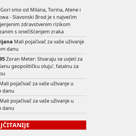
Gori smo od Milana, Torina, Atene i
wa - Slavonski Brod je s najvećim
ijenjenim zdravstvenim rizikom
zanim s onečišćenjem zraka
rijana
Mali pojačivač za vaše uživanje
om danu
i95
Zoran Meter: Stvaraju se uvjeti za
šenu geopolitičku oluju’, fatalnu za
pu
Mali pojačivač za vaše uživanje u
 danu
Mali pojačivač za vaše uživanje u
 danu
ČITANIJE