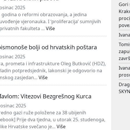
Gori 
osinac 2025
Krako
godina o reformi obrazovanja, a jedina
proc
vođenje vjeronauka. I ‘proliferacija’ sumnjivih
pove
 privatnih fakulteta ...
Više
Ivana
Tomi
ismonoše bolji od hrvatskih poštara
zapu
osinac 2025
završ
a, prometa i infrastrukture Oleg Butković (HDZ),
Ivana
vladin potpredsjednik, lakonski je odgovorio na
prosv
nskog zasjedan...
Više
Drag
SKYN
đavlom: Vitezovi Bezgrešnog Kurca
rosinac 2025
edno gazi ruže položene za 38 ubijenih
ebook] Prije dva tjedna, u utorak 25. studenoga,
ike Hrvatske svečano je...
Više