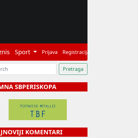
znis
Sport
Prijava
Registracija
MNA SBPERISKOPA
NOVIJI KOMENTARI