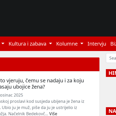
Kultura i zabava
Kolumne
Intervju
Bi
HI
što vjeruju, čemu se nadaju i za koju
asaju ubojice žena?
osinac 2025
koj proslavi kod susjeda ubijena je žena iz
Ubio ju je muž, piše da ju je ustrijelio iz
NAJ
žja. Načelnik Bedekovč...
Više