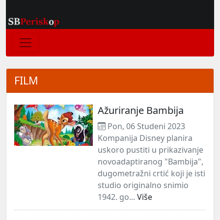
FILM
Ažuriranje Bambija
Pon, 06 Studeni 2023
Kompanija Disney planira
uskoro pustiti u prikazivanje
novoadaptiranog "Bambija",
dugometražni crtić koji je isti
studio originalno snimio
1942. go...
Više