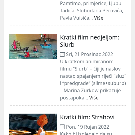
Pamtimo, primjerice, Ljubu
Tadića, Slobodana Perovića,
Pavla Vuisića...
Više
Kratki film nedjeljom:
Slurb
Sri, 21 Prosinac 2022
U kratkom animiranom
filmu “Slurb” – čiji je naslov
nastao spajanjem riječi “sluz”
i “predgrađe” (slime+suburb)
– Marina Zurkow prikazuje
postapoka...
Više
Kratki film: Strahovi
Pon, 19 Rujan 2022
Kako bi izgledalo da su