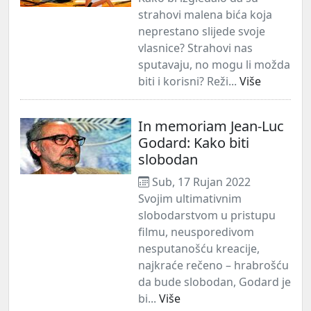
strahovi malena bića koja
neprestano slijede svoje
vlasnice? Strahovi nas
sputavaju, no mogu li možda
biti i korisni? Reži...
Više
In memoriam Jean-Luc
Godard: Kako biti
slobodan
Sub, 17 Rujan 2022
Svojim ultimativnim
slobodarstvom u pristupu
filmu, neusporedivom
nesputanošću kreacije,
najkraće rečeno – hrabrošću
da bude slobodan, Godard je
bi...
Više