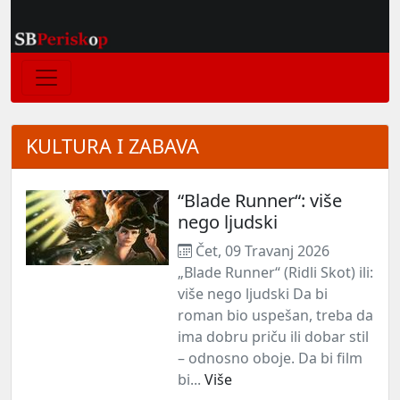
KULTURA I ZABAVA
“Blade Runner“: više
nego ljudski
Čet, 09 Travanj 2026
„Blade Runner“ (Ridli Skot) ili:
više nego ljudski Da bi
roman bio uspešan, treba da
ima dobru priču ili dobar stil
– odnosno oboje. Da bi film
bi...
Više