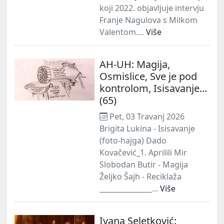
koji 2022. objavljuje intervju
Franje Nagulova s Milkom
Valentom....
Više
AH-UH: Magija,
Osmislice, Sve je pod
kontrolom, Isisavanje...
(65)
Pet, 03 Travanj 2026
Brigita Lukina - Isisavanje
(foto-hajga) Dado
Kovačević_1. Aprilili Mir
Slobodan Butir - Magija
Željko Šajh - Reciklaža
_______________...
Više
Ivana Seletković: