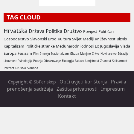
TAG CLOUD
Hrvatska
Država
Politika
Društvo
Povijest
Političari
Gospodarstvo
Slavonski Brod
Kultura
Svijet
Mediji
Književnost
Biznis
Kapitalizam
Političke stranke
Međunarodni odnosi
Ex Jugoslavija
Vlada
Europa
Fašizam
Film
Intervju
Nacionalizam
Glazba
Manjine
Crkva
Novinarstvo
Zdravlje
Likovnost
Psihologija
Poezija
Obrazovanje
Ekologija
Zabava
Umjetnost
Znanost
Solidarnost
Internet
Drustvo
Sloboda
Opći uvjeti korištenja
Pravila
Copyright © SbPeriskop
prenošenja sadržaja
Zaštita privatnosti
Impresum
Kontakt