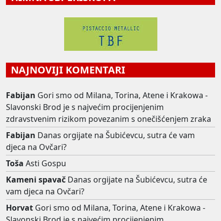
NAJNOVIJI KOMENTARI
Fabijan
Gori smo od Milana, Torina, Atene i Krakowa -
Slavonski Brod je s najvećim procijenjenim
zdravstvenim rizikom povezanim s onečišćenjem zraka
Fabijan
Danas orgijate na Šubićevcu, sutra će vam
djeca na Ovčari?
Toša
Asti Gospu
Kameni spavač
Danas orgijate na Šubićevcu, sutra će
vam djeca na Ovčari?
Horvat
Gori smo od Milana, Torina, Atene i Krakowa -
Slavonski Brod je s najvećim procijenjenim