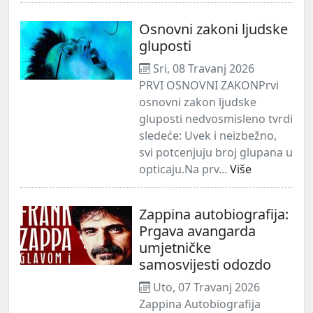
Osnovni zakoni ljudske
gluposti
Sri, 08 Travanj 2026
PRVI OSNOVNI ZAKONPrvi
osnovni zakon ljudske
gluposti nedvosmisleno tvrdi
sledeće: Uvek i neizbežno,
svi potcenjuju broj glupana u
opticaju.Na prv...
Više
Zappina autobiografija:
Prgava avangarda
umjetničke
samosvijesti odozdo
Uto, 07 Travanj 2026
Zappina Autobiografija