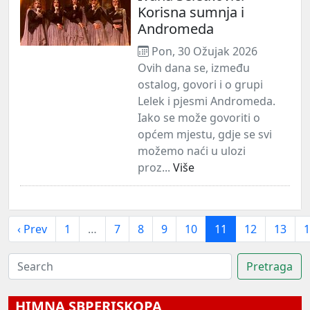
Korisna sumnja i
Andromeda
Pon, 30 Ožujak 2026
Ovih dana se, između
ostalog, govori i o grupi
Lelek i pjesmi Andromeda.
Iako se može govoriti o
općem mjestu, gdje se svi
možemo naći u ulozi
proz...
Više
‹ Prev
1
…
7
8
9
10
11
12
13
1
HIMNA SBPERISKOPA