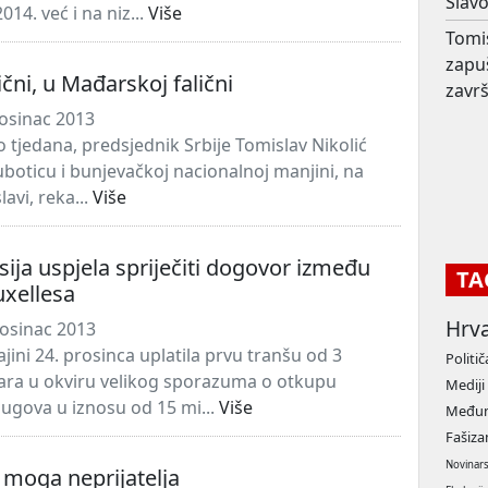
Slav
14. već i na niz...
Više
Tomi
zapu
lični, u Mađarskoj falični
završ
osinac 2013
o tjedana, predsjednik Srbije Tomislav Nikolić
uboticu i bunjevačkoj nacionalnoj manjini, na
lavi, reka...
Više
sija uspjela spriječiti dogovor između
TA
uxellesa
Hrv
osinac 2013
ajini 24. prosinca uplatila prvu tranšu od 3
Politič
lara u okviru velikog sporazuma o otkupu
Mediji
dugova u iznosu od 15 mi...
Više
Međun
Fašiz
Novinar
j moga neprijatelja