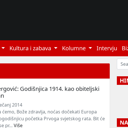
Kultura i zabava
Kolumne
Intervju
Bi
HI
ergović: Godišnjica 1914. kao obiteljski
an
ječanj 2014
u ćemo, Bože zdravlja, noćas dočekati Europa
togodišnjicu početka Prvoga svjetskog rata. Bit će
NAJ
se pr...
Više