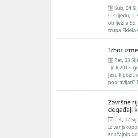
Sub, 04 Si
U srijedu, 1.
obilježila 55
trupa Fidela 
Izbor izme
Pet, 03 Si
Je li 2013. g
Jesu li pozit
popravljati? Il
Završne rij
događaji ko
Čet, 02 Si
Iz vanjskopol
značajnih do