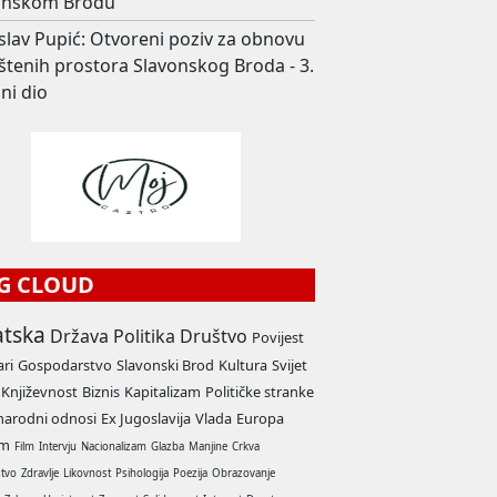
onskom Brodu
slav Pupić: Otvoreni poziv za obnovu
štenih prostora Slavonskog Broda - 3.
ni dio
G CLOUD
atska
Država
Politika
Društvo
Povijest
ari
Gospodarstvo
Slavonski Brod
Kultura
Svijet
Književnost
Biznis
Kapitalizam
Političke stranke
arodni odnosi
Ex Jugoslavija
Vlada
Europa
am
Film
Intervju
Nacionalizam
Glazba
Manjine
Crkva
stvo
Zdravlje
Likovnost
Psihologija
Poezija
Obrazovanje