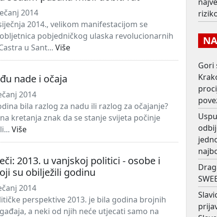
najv
ječanj 2014
rizi
 siječnja 2014., velikom manifestacijom se
. obljetnica pobjedničkog ulaska revolucionarnih
NAJ
Castra u Sant...
Više
Gori 
Krako
đu nade i očaja
proc
ječanj 2014
pove
odina bila razlog za nadu ili razlog za očajanje?
Usput
ivna kretanja znak da se stanje svijeta počinje
odbij
i...
Više
jedno
najb
eči: 2013. u vanjskoj politici - osobe i
Drag
ji su obilježili godinu
SWEE
ječanj 2014
Slavi
itičke perspektive 2013. je bila godina brojnih
prij
gađaja, a neki od njih neće utjecati samo na