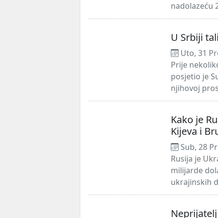
nadolazeću 20
U Srbiji ta
Uto, 31 Pr
Prije nekolik
posjetio je S
njihovoj pros
Kako je Ru
Kijeva i Br
Sub, 28 Pr
Rusija je Ukr
milijarde do
ukrajinskih 
Neprijatel