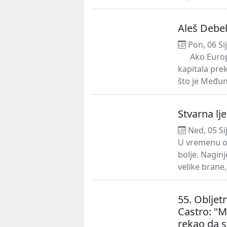
Aleš Debel
Pon, 06 Si
Ako Europsk
kapitala pre
što je Među
Stvarna lj
Ned, 05 Si
U vremenu ops
bolje. Nagin
velike brane,
55. Obljet
Castro: "M
rekao da s