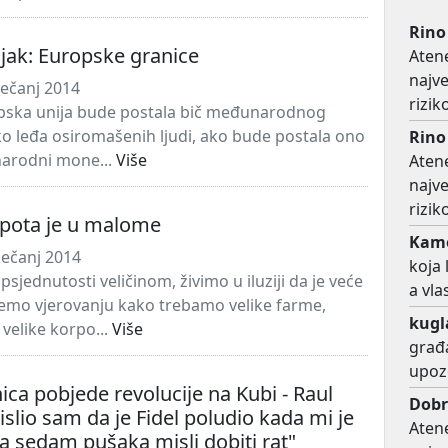
Rino
jak: Europske granice
Atene
najv
ječanj 2014
rizi
a unija bude postala bič međunarodnog
ko leđa osiromašenih ljudi, ako bude postala ono
Rino
narodni mone...
Više
Atene
najv
rizi
epota je u malome
Kame
ječanj 2014
koja 
jednutosti veličinom, živimo u iluziji da je veće
a vla
jemo vjerovanju kako trebamo velike farme,
kugl
 velike korpo...
Više
građa
upoz
nica pobjede revolucije na Kubi - Raul
Dobr
islio sam da je Fidel poludio kada mi je
Atene
a sedam pušaka misli dobiti rat"