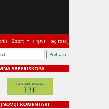
znis
Sport
Prijava
Registracija
MNA SBPERISKOPA
NOVIJI KOMENTARI