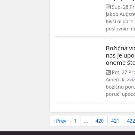
Sub, 28 Pr
Jakob Augste
bivši oligarh
poslovnim ma
Božićna v
nas je upo
onome što
Pet, 27 Pr
Američki zv
božićnu poru
poruci upozo
‹ Prev
1
…
420
421
422