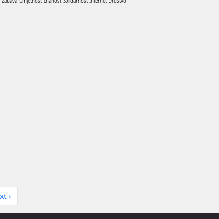
a
Zabava
Umjetnost
Znanost
Solidarnost
Internet
Drustvo
xt ›