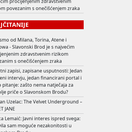
ećim procijenjenim zdravstvenim
kom povezanim s onečišćenjem zraka
ČITANIJE
smo od Milana, Torina, Atene i
wa - Slavonski Brod je s najvećim
ijenjenim zdravstvenim rizikom
zanim s onečišćenjem zraka
ni zapisi, zapisane usputnosti: Jedan
eni intervju, jedan financirani portal i
 pitanje: zašto nema natječaja za
olje priče o Slavonskom Brodu?
an Uzelac: The Velvet Underground –
T JANE
ca Lemaić: Javni interes ispred svega:
avila sam moguće nezakonitosti u