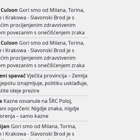
 Culson
Gori smo od Milana, Torina,
 i Krakowa - Slavonski Brod je s
ećim procijenjenim zdravstvenim
kom povezanim s onečišćenjem zraka
 Culson
Gori smo od Milana, Torina,
 i Krakowa - Slavonski Brod je s
ećim procijenjenim zdravstvenim
kom povezanim s onečišćenjem zraka
ni spavač
Vječita provincija – Zemlja
ljepotu iznajmljuje, politiku usklađuje,
stite ideje prezire
a
Kazne osvanule na ŠRC Poloj,
ni ogorčeni: Nigdje znaka, nigdje
orenja – samo kazne
ijan
Gori smo od Milana, Torina,
 i Krakowa - Slavonski Brod je s