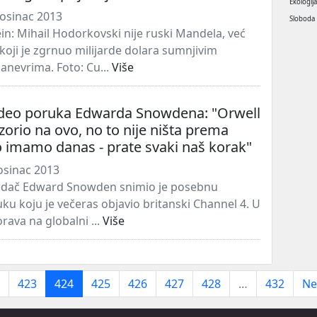
Ekologij
osinac 2013
Sloboda
in: Mihail Hodorkovski nije ruski Mandela, već
 koji je zgrnuo milijarde dolara sumnjivim
nevrima. Foto: Cu...
Više
ideo poruka Edwarda Snowdena: "Orwell
zorio na ovo, no to nije ništa prema
 imamo danas - prate svaki naš korak"
osinac 2013
iždač Edward Snowden snimio je posebnu
ku koju je večeras objavio britanski Channel 4. U
rava na globalni ...
Više
423
424
425
426
427
428
…
432
Ne