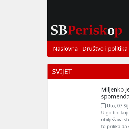
Naslovna
Društvo i politika
SVIJET
Miljenko J
spomend
Uto, 07 Si
U godini koj
obilježava s
to prilika da 