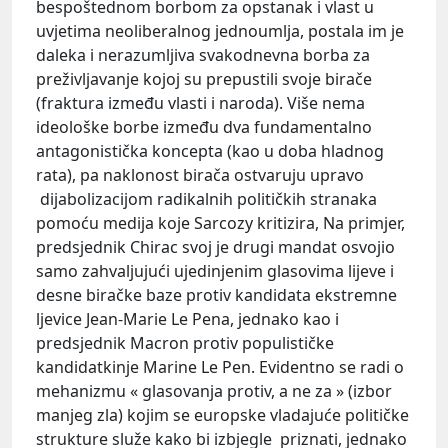
bespoštednom borbom za opstanak i vlast u
uvjetima neoliberalnog jednoumlja, postala im je
daleka i nerazumljiva svakodnevna borba za
preživljavanje kojoj su prepustili svoje birače
(fraktura između vlasti i naroda). Više nema
ideološke borbe između dva fundamentalno
antagonistička koncepta (kao u doba hladnog
rata), pa naklonost birača ostvaruju upravo
dijabolizacijom radikalnih političkih stranaka
pomoću medija koje Sarcozy kritizira, Na primjer,
predsjednik Chirac svoj je drugi mandat osvojio
samo zahvaljujući ujedinjenim glasovima lijeve i
desne biračke baze protiv kandidata ekstremne
ljevice Jean-Marie Le Pena, jednako kao i
predsjednik Macron protiv populističke
kandidatkinje Marine Le Pen. Evidentno se radi o
mehanizmu « glasovanja protiv, a ne za » (izbor
manjeg zla) kojim se europske vladajuće političke
strukture služe kako bi izbjegle priznati, jednako