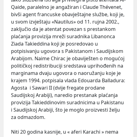
Qaide, paralelno je angažiran i Claude Thévenet,
bivši agent francuske obavještajne službe, koji je,
u svom izvještaju «Nautilus» od 11. rujna 2002.,
zaključio da je atentat povezan s prestankom
plaćanja provizija mreži suradnika Libanonca
Ziada Takieddina koji je posredovao u
potpisivanju ugovora s Pakistanom i Saudijskom
Arabijom. Naime Chirac je obaviješten o mogućoj
političkoj redistribuciji sredstava uprihođenih na
marginama dvaju ugovora o naoružanju koje je
krajem 1994. potpisala vlada Edouarda Balladura:
Agosta i Sawari II (dvije fregate prodane
Saudijskoj Arabiji), naredio prestanak plaćanja
provizija Takieddinovim suradnicima u Pakistanu
i Saudijskoj Arabiji, što je moglo proizvesti želju
za odmazdom.
Niti 20 godina kasnije, u « aferi Karachi » nema