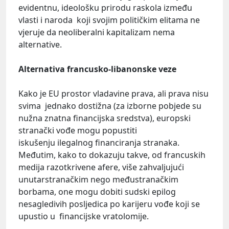
evidentnu, ideološku prirodu raskola između
vlasti i naroda koji svojim političkim elitama ne
vjeruje da neoliberalni kapitalizam nema
alternative.
Alternativa francusko-libanonske veze
Kako je EU prostor vladavine prava, ali prava nisu
svima jednako dostižna (za izborne pobjede su
nužna znatna financijska sredstva), europski
stranački vođe mogu popustiti
iskušenju ilegalnog financiranja stranaka.
Međutim, kako to dokazuju takve, od francuskih
medija razotkrivene afere, više zahvaljujući
unutarstranačkim nego međustranačkim
borbama, one mogu dobiti sudski epilog
nesagledivih posljedica po karijeru vođe koji se
upustio u financijske vratolomije.