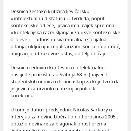
Desnica žestoko kritizira ljevičarsku
« intelektualnu diktaturu ». Tvrdi da, poput
konfekcijske odjeće, ljevica ima uvijek spremna
« konfekcijska razmišljanja » za « sve konfekcijske
brojeve » – odnosno sva moralna i socijalna
pitanja, uključujući egalitarizam, socijalnu pomoć,
imigraciju, obrazovni sustav, obitelj, običaje.
Desnica redovito kontestira i intelektualno
naslijeđe proizišlo iz « Svibnja 68. », (najvećih
studentskih nemira u Francuskoj) za koje tvrdi da
je ljevicu zamrznulo u poziciji « politički
korektni ».
U tom je duhu i predsjednik Nicolas Sarkozy u
intervjuu za novine Libération od prosinca 2005.,
optužio novinare za blagonaklonost prema
jednoumlju i ukazao na nametnuti black-out