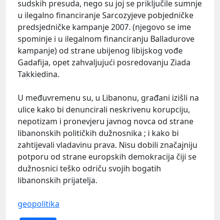
sudskih presuda, nego su joj se priključile sumnje
u ilegalno financiranje Sarcozyjeve pobjedničke
predsjedničke kampanje 2007. (njegovo se ime
spominje i u ilegalnom financiranju Balladurove
kampanje) od strane ubijenog libijskog vođe
Gadafija, opet zahvaljujući posredovanju Ziada
Takkiedina.
U međuvremenu su, u Libanonu, građani izišli na
ulice kako bi denuncirali neskrivenu korupciju,
nepotizam i pronevjeru javnog novca od strane
libanonskih političkih dužnosnika ; i kako bi
zahtijevali vladavinu prava. Nisu dobili značajniju
potporu od strane europskih demokracija čiji se
dužnosnici teško odriču svojih bogatih
libanonskih prijatelja.
geopolitika