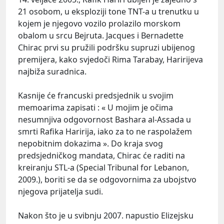
21 osobom, u eksploziji tone TNT-a u trenutku u
kojem je njegovo vozilo prolazilo morskom
obalom u srcu Bejruta. Jacques i Bernadette
Chirac prvi su pružili podršku supruzi ubijenog
premijera, kako svjedoči Rima Tarabay, Haririjeva
najbiža suradnica.
Kasnije će francuski predsjednik u svojim
memoarima zapisati : « U mojim je očima
nesumnjiva odgovornost Bashara al-Assada u
smrti Rafika Haririja, iako za to ne raspolažem
nepobitnim dokazima ». Do kraja svog
predsjedničkog mandata, Chirac će raditi na
kreiranju STL-a (Special Tribunal for Lebanon,
2009.), boriti se da se odgovornima za ubojstvo
njegova prijatelja sudi.
Nakon što je u svibnju 2007. napustio Elizejsku