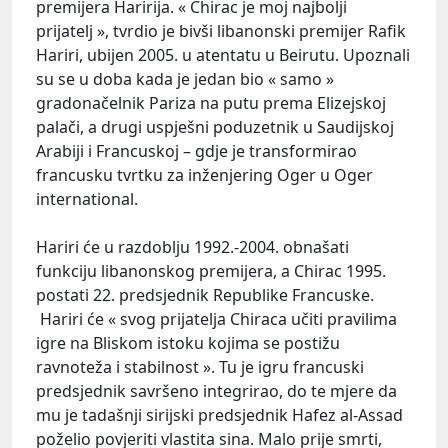
premijera Haririja. « Chirac je moj najbolji
prijatelj », tvrdio je bivši libanonski premijer Rafik
Hariri, ubijen 2005. u atentatu u Beirutu. Upoznali
su se u doba kada je jedan bio « samo »
gradonačelnik Pariza na putu prema Elizejskoj
palači, a drugi uspješni poduzetnik u Saudijskoj
Arabiji i Francuskoj – gdje je transformirao
francusku tvrtku za inženjering Oger u Oger
international.
Hariri će u razdoblju 1992.-2004. obnašati
funkciju libanonskog premijera, a Chirac 1995.
postati 22. predsjednik Republike Francuske.
Hariri će « svog prijatelja Chiraca učiti pravilima
igre na Bliskom istoku kojima se postižu
ravnoteža i stabilnost ». Tu je igru francuski
predsjednik savršeno integrirao, do te mjere da
mu je tadašnji sirijski predsjednik Hafez al-Assad
poželio povjeriti vlastita sina. Malo prije smrti,