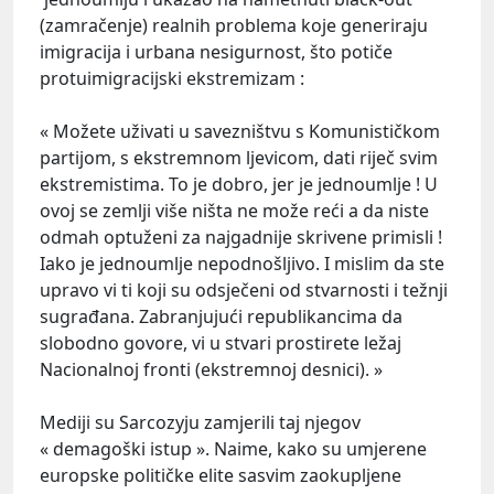
(zamračenje) realnih problema koje generiraju
imigracija i urbana nesigurnost, što potiče
protuimigracijski ekstremizam :
« Možete uživati u savezništvu s Komunističkom
partijom, s ekstremnom ljevicom, dati riječ svim
ekstremistima. To je dobro, jer je jednoumlje ! U
ovoj se zemlji više ništa ne može reći a da niste
odmah optuženi za najgadnije skrivene primisli !
Iako je jednoumlje nepodnošljivo. I mislim da ste
upravo vi ti koji su odsječeni od stvarnosti i težnji
sugrađana. Zabranjujući republikancima da
slobodno govore, vi u stvari prostirete ležaj
Nacionalnoj fronti (ekstremnoj desnici). »
Mediji su Sarcozyju zamjerili taj njegov
« demagoški istup ». Naime, kako su umjerene
europske političke elite sasvim zaokupljene