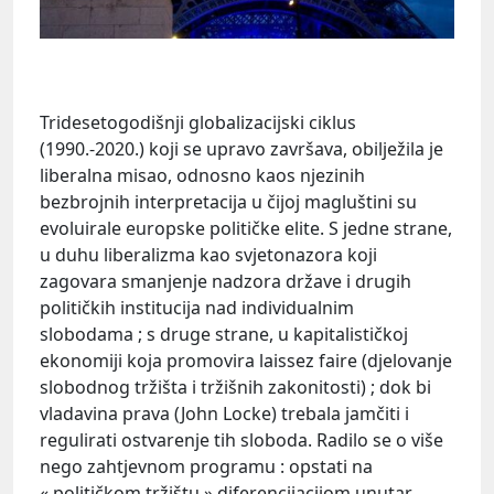
Tridesetogodišnji globalizacijski ciklus
(1990.-2020.) koji se upravo završava, obilježila je
liberalna misao, odnosno kaos njezinih
bezbrojnih interpretacija u čijoj magluštini su
evoluirale europske političke elite. S jedne strane,
u duhu liberalizma kao svjetonazora koji
zagovara smanjenje nadzora države i drugih
političkih institucija nad individualnim
slobodama ; s druge strane, u kapitalističkoj
ekonomiji koja promovira laissez faire (djelovanje
slobodnog tržišta i tržišnih zakonitosti) ; dok bi
vladavina prava (John Locke) trebala jamčiti i
regulirati ostvarenje tih sloboda. Radilo se o više
nego zahtjevnom programu : opstati na
« političkom tržištu » diferencijacijom unutar