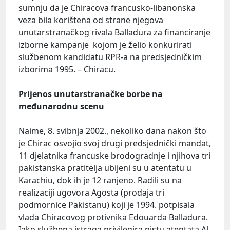
sumnju da je Chiracova francusko-libanonska
veza bila korištena od strane njegova
unutarstranačkog rivala Balladura za financiranje
izborne kampanje kojom je želio konkurirati
službenom kandidatu RPR-a na predsjedničkim
izborima 1995. – Chiracu.
Prijenos unutarstranačke borbe na
međunarodnu scenu
Naime, 8. svibnja 2002., nekoliko dana nakon što
je Chirac osvojio svoj drugi predsjednički mandat,
11 djelatnika francuske brodogradnje i njihova tri
pakistanska pratitelja ubijeni su u atentatu u
Karachiu, dok ih je 12 ranjeno. Radili su na
realizaciji ugovora Agosta (prodaja tri
podmornice Pakistanu) koji je 1994. potpisala
vlada Chiracovog protivnika Edouarda Balladura.
Iako službena istraga privilegira pistu atentata Al-