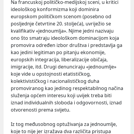
Na francuskoj političko-medijskoj sceni, u kritici
ideološkog konformizma koji dominira
europskom političkom scenom (posebno od
posljednje četvrtine 20. stoljeća), uvriježio se
kvalifikativ «jednoumlja». Njime jedni nazivaju
ono što smatraju ideološkom dominacijom koja
promovira određen izbor društva i predstavlja ga
kao jedini legitiman po pitanju ekonomije,
europskih integracija, liberalizacije običaja,
imigracije, itd. Drugi denunciraju «jednoumlje»
koje vide u opstojnosti etatističkog,
kolektivističkog i nacionalističkog duha
promoviranog kao jedinog respektabilnog načina
služenja općem interesu koji uvijek treba biti
iznad individualnih sloboda i odgovornosti, iznad
otvorenosti prema svijetu.
Iz tog međusobnog optuživanja za jednoumlje,
koje to nije jer izražava dva različita pristupa