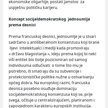
ekonomske oligarhije, postati jamstvo za
uspješnu političku karijeru.
Koncept socijaldemokratskog jednoumlja
prema desnici
Prema francuskoj desnici, jednoumlje je u stvari
sadržano u antiliberalnom konsenzusu koji brane
lijevi intelektualci i mediji kada promoviraju
« državu blagostanja », ideju prema kojoj bi neki
viši entitet bio bolje pozicioniran od samog
individuuma odlučivati o tome što mu je
potrebno, ili smatraju da su subvencije i
protekcionističke politike nužne u ostvarivanju
općeg dobra. Na europskoj razini, francuska
desnica posebno osuđuje dominaciju
socijaldemokratskog konsenzusa koji se, prije
svega, očituje u centralizirajućem, planiranom i
zapovjednom karakteru europskih institucija.