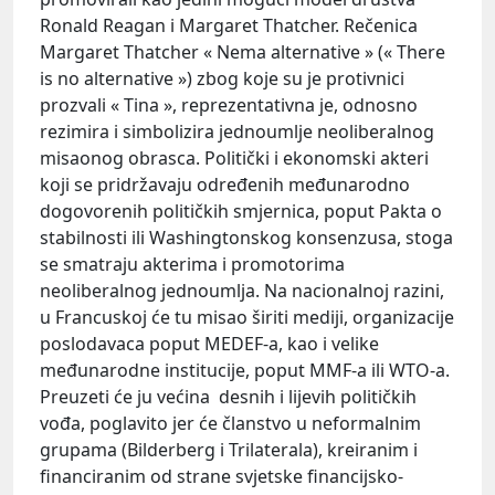
Ronald Reagan i Margaret Thatcher. Rečenica
Margaret Thatcher « Nema alternative » (« There
is no alternative ») zbog koje su je protivnici
prozvali « Tina », reprezentativna je, odnosno
rezimira i simbolizira jednoumlje neoliberalnog
misaonog obrasca. Politički i ekonomski akteri
koji se pridržavaju određenih međunarodno
dogovorenih političkih smjernica, poput Pakta o
stabilnosti ili Washingtonskog konsenzusa, stoga
se smatraju akterima i promotorima
neoliberalnog jednoumlja. Na nacionalnoj razini,
u Francuskoj će tu misao širiti mediji, organizacije
poslodavaca poput MEDEF-a, kao i velike
međunarodne institucije, poput MMF-a ili WTO-a.
Preuzeti će ju većina desnih i lijevih političkih
vođa, poglavito jer će članstvo u neformalnim
grupama (Bilderberg i Trilaterala), kreiranim i
financiranim od strane svjetske financijsko-