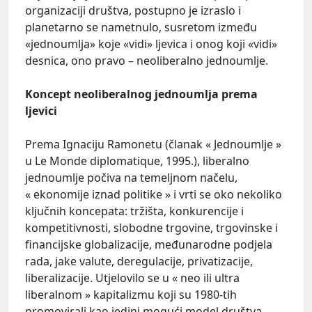
organizaciji društva, postupno je izraslo i
planetarno se nametnulo, susretom između
«jednoumlja» koje «vidi» ljevica i onog koji «vidi»
desnica, ono pravo – neoliberalno jednoumlje.
Koncept neoliberalnog jednoumlja prema
ljevici
Prema Ignaciju Ramonetu (članak « Jednoumlje »
u Le Monde diplomatique, 1995.), liberalno
jednoumlje počiva na temeljnom načelu,
« ekonomije iznad politike » i vrti se oko nekoliko
ključnih koncepata: tržišta, konkurencije i
kompetitivnosti, slobodne trgovine, trgovinske i
financijske globalizacije, međunarodne podjela
rada, jake valute, deregulacije, privatizacije,
liberalizacije. Utjelovilo se u « neo ili ultra
liberalnom » kapitalizmu koji su 1980-tih
promovirali kao jedini mogući model društva