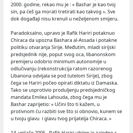
2000. godine, rekao mu je : « Bashar je kao tvoj
sin, pa ćeš ga morati tretirati kao takvog ». Sve
dok događaji nisu krenuli u neželjenom smijeru.
Paradoksalno, upravo je Rafik Hariri potaknuo
Chiraca da upozna Bashara al-Assada i potakne
politiku otvaranja Sirije. Međutim, mladi sirijski
predsjednik nije, poput svog oca, libanonskom
premijeru odobrio minimum autonomije u
odlučivanju (rekonstrukcija ratom razorenog
Libanona odvijala se pod tutelom Sirije), zbog
čega se Hariri počeo opirati diktatu iz Damaska.
Tako se usprotivio produljenju predsjedničkog
mandata Emilea Lahouda, zbog čega mu je
Bashar zaprijetio: « Učini što ti kažem, u
protivnom ću razbiti sve što si obnovio, kunem se
u tvoju glavu i glavu tvog prijatelja Chiraca. »
14. veljače 2005., Rafik Hariri ubijen je zajedno s