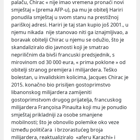
palaču, Chirac « nije imao vremena pronaći novi
smještaj » (prema AFP-u), pa mu je obitelj Hariri
ponudila smještaj u svom stanu na prestižnoj
pariškoj adresi. Hariri je taj stan kupio još 2001., u
njemu nikada nije stanovao niti ga iznajmljivao, a
boravak obitelji Chirac u njemu se odužio, što je
skandaliziralo dio javnosti koji je smatrao
nepriličnim da bivši francuski predsjednik, s
mirovinom od 30 000 eura, « prima poklone » od
obitelji stranog premijera i milijardera. Teško
bolestan, u invalidskim kolicima, Jacques Chirac je
2015. konačno bio prisiljen gostoprimstvo
libanonskog milijardera zamijeniti
gostoprimstvom drugog prijatelja, francuskog
milijardera Françoisa Pinaulta koji mu je ponudio
smještaj prikladniji za osobe smanjene
mobilnosti; što je obnovilo polemike oko veze
između političara i brzorastućeg broja
milijardera, reaktualiziralo «aferu Karachi» i