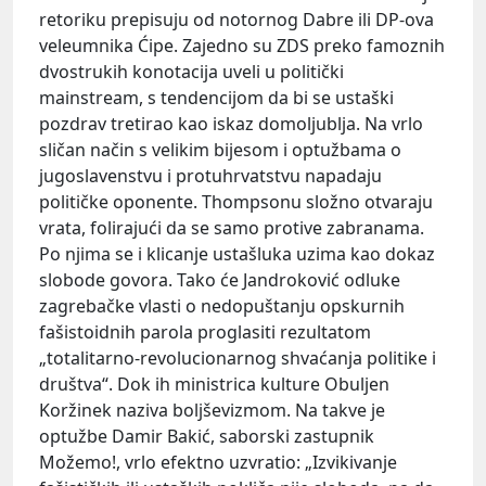
retoriku prepisuju od notornog Dabre ili DP-ova
veleumnika Ćipe. Zajedno su ZDS preko famoznih
dvostrukih konotacija uveli u politički
mainstream, s tendencijom da bi se ustaški
pozdrav tretirao kao iskaz domoljublja. Na vrlo
sličan način s velikim bijesom i optužbama o
jugoslavenstvu i protuhrvatstvu napadaju
političke oponente. Thompsonu složno otvaraju
vrata, folirajući da se samo protive zabranama.
Po njima se i klicanje ustašluka uzima kao dokaz
slobode govora. Tako će Jandroković odluke
zagrebačke vlasti o nedopuštanju opskurnih
fašistoidnih parola proglasiti rezultatom
„totalitarno-revolucionarnog shvaćanja politike i
društva“. Dok ih ministrica kulture Obuljen
Koržinek naziva boljševizmom. Na takve je
optužbe Damir Bakić, saborski zastupnik
Možemo!, vrlo efektno uzvratio: „Izvikivanje