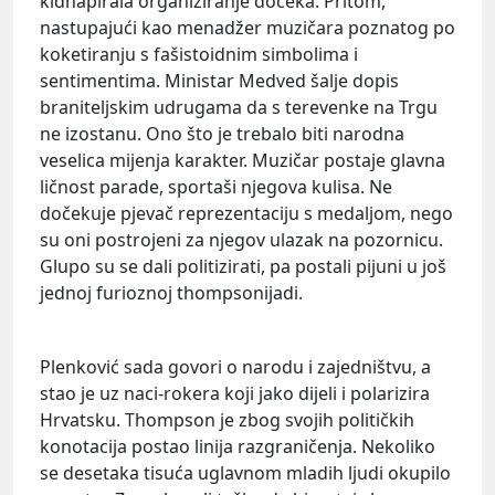
kidnapirala organiziranje dočeka. Pritom,
nastupajući kao menadžer muzičara poznatog po
koketiranju s fašistoidnim simbolima i
sentimentima. Ministar Medved šalje dopis
braniteljskim udrugama da s terevenke na Trgu
ne izostanu. Ono što je trebalo biti narodna
veselica mijenja karakter. Muzičar postaje glavna
ličnost parade, sportaši njegova kulisa. Ne
dočekuje pjevač reprezentaciju s medaljom, nego
su oni postrojeni za njegov ulazak na pozornicu.
Glupo su se dali politizirati, pa postali pijuni u još
jednoj furioznoj thompsonijadi.
Plenković sada govori o narodu i zajedništvu, a
stao je uz naci-rokera koji jako dijeli i polarizira
Hrvatsku. Thompson je zbog svojih političkih
konotacija postao linija razgraničenja. Nekoliko
se desetaka tisuća uglavnom mladih ljudi okupilo