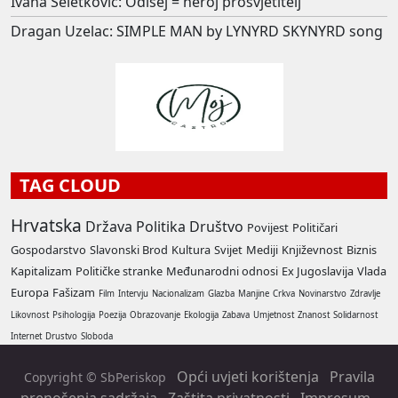
Ivana Seletković: Odisej = heroj prosvjetitelj
Dragan Uzelac: SIMPLE MAN by LYNYRD SKYNYRD song
TAG CLOUD
Hrvatska
Država
Politika
Društvo
Povijest
Političari
Gospodarstvo
Slavonski Brod
Kultura
Svijet
Mediji
Književnost
Biznis
Kapitalizam
Političke stranke
Međunarodni odnosi
Ex Jugoslavija
Vlada
Europa
Fašizam
Film
Intervju
Nacionalizam
Glazba
Manjine
Crkva
Novinarstvo
Zdravlje
Likovnost
Psihologija
Poezija
Obrazovanje
Ekologija
Zabava
Umjetnost
Znanost
Solidarnost
Internet
Drustvo
Sloboda
Opći uvjeti korištenja
Pravila
Copyright © SbPeriskop