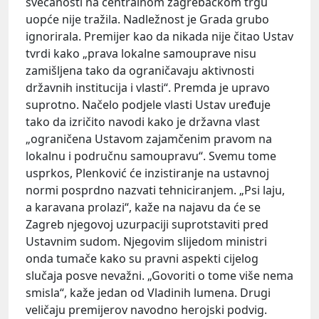
svečanosti na centralnom zagrebačkom trgu
uopće nije tražila. Nadležnost je Grada grubo
ignorirala. Premijer kao da nikada nije čitao Ustav
tvrdi kako „prava lokalne samouprave nisu
zamišljena tako da ograničavaju aktivnosti
državnih institucija i vlasti“. Premda je upravo
suprotno. Načelo podjele vlasti Ustav uređuje
tako da izričito navodi kako je državna vlast
„ograničena Ustavom zajamčenim pravom na
lokalnu i područnu samoupravu“. Svemu tome
usprkos, Plenković će inzistiranje na ustavnoj
normi posprdno nazvati tehniciranjem. „Psi laju,
a karavana prolazi“, kaže na najavu da će se
Zagreb njegovoj uzurpaciji suprotstaviti pred
Ustavnim sudom. Njegovim slijedom ministri
onda tumače kako su pravni aspekti cijelog
slučaja posve nevažni. „Govoriti o tome više nema
smisla“, kaže jedan od Vladinih lumena. Drugi
veličaju premijerov navodno herojski podvig.