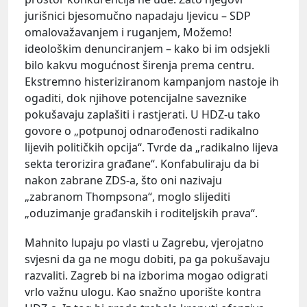
jurišnici bjesomučno napadaju ljevicu – SDP
omalovažavanjem i ruganjem, Možemo!
ideološkim denunciranjem – kako bi im odsjekli
bilo kakvu mogućnost širenja prema centru.
Ekstremno histeriziranom kampanjom nastoje ih
ogaditi, dok njihove potencijalne saveznike
pokušavaju zaplašiti i rastjerati. U HDZ-u tako
govore o „potpunoj odnarođenosti radikalno
lijevih političkih opcija“. Tvrde da „radikalno lijeva
sekta terorizira građane“. Konfabuliraju da bi
nakon zabrane ZDS-a, što oni nazivaju
„zabranom Thompsona“, moglo slijediti
„oduzimanje građanskih i roditeljskih prava“.
Mahnito lupaju po vlasti u Zagrebu, vjerojatno
svjesni da ga ne mogu dobiti, pa ga pokušavaju
razvaliti. Zagreb bi na izborima mogao odigrati
vrlo važnu ulogu. Kao snažno uporište kontra