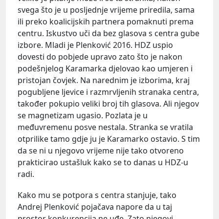
svega što je u posljednje vrijeme priredila, sama
ili preko koalicijskih partnera pomaknuti prema
centru. Iskustvo uči da bez glasova s centra gube
izbore. Mladi je Plenković 2016. HDZ uspio
dovesti do pobjede upravo zato što je nakon
podešnjelog Karamarka djelovao kao umjeren i
pristojan čovjek. Na narednim je izborima, kraj
pogubljene ljevice i razmrvljenih stranaka centra,
također pokupio veliki broj tih glasova. Ali njegov
se magnetizam ugasio. Pozlata je u
međuvremenu posve nestala. Stranka se vratila
otprilike tamo gdje ju je Karamarko ostavio. S tim
da se ni u njegovo vrijeme nije tako otvoreno
prakticirao ustašluk kako se to danas u HDZ-u
radi.
Kako mu se potpora s centra stanjuje, tako
Andrej Plenković pojačava napore da u taj
prostor konkurencija ne uđe. Zato njegovi