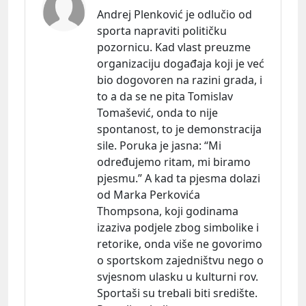
Andrej Plenković je odlučio od
sporta napraviti političku
pozornicu. Kad vlast preuzme
organizaciju događaja koji je već
bio dogovoren na razini grada, i
to a da se ne pita Tomislav
Tomašević, onda to nije
spontanost, to je demonstracija
sile. Poruka je
jasna:
“Mi
određujemo ritam, mi biramo
pjesmu.” A kad ta pjesma dolazi
od Marka Perkovića
Thompsona, koji godinama
izaziva podjele zbog simbolike i
retorike, onda više ne govorimo
o sportskom zajedništvu nego o
svjesnom ulasku u kulturni rov.
Sportaši su trebali biti središte.