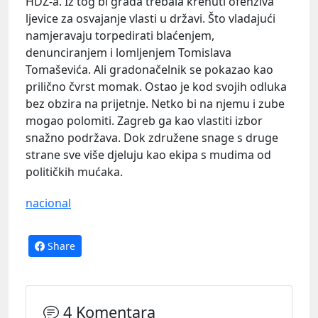
HDZ-a. Iz tog bi grada trebala krenuti ofenziva
ljevice za osvajanje vlasti u državi. Što vladajući
namjeravaju torpedirati blaćenjem,
denunciranjem i lomljenjem Tomislava
Tomaševića. Ali gradonačelnik se pokazao kao
prilično čvrst momak. Ostao je kod svojih odluka
bez obzira na prijetnje. Netko bi na njemu i zube
mogao polomiti. Zagreb ga kao vlastiti izbor
snažno podržava. Dok združene snage s druge
strane sve više djeluju kao ekipa s mudima od
političkih mućaka.
nacional
Share
4 Komentara