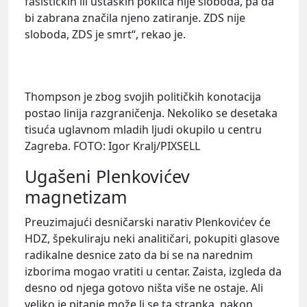
fašističkih ili ustaških pokliča nije sloboda, pa da
bi zabrana značila njeno zatiranje. ZDS nije
sloboda, ZDS je smrt“, rekao je.
Thompson je zbog svojih političkih konotacija
postao linija razgraničenja. Nekoliko se desetaka
tisuća uglavnom mladih ljudi okupilo u centru
Zagreba. FOTO: Igor Kralj/PIXSELL
Ugašeni Plenkovićev
magnetizam
Preuzimajući desničarski narativ Plenkovićev će
HDZ, špekuliraju neki analitičari, pokupiti glasove
radikalne desnice zato da bi se na narednim
izborima mogao vratiti u centar. Zaista, izgleda da
desno od njega gotovo ništa više ne ostaje. Ali
veliko je pitanje može li se ta stranka, nakon