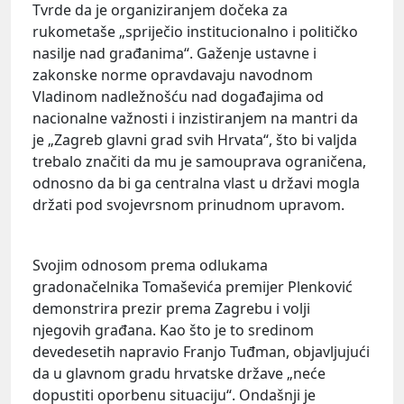
Tvrde da je organiziranjem dočeka za
rukometaše „spriječio institucionalno i političko
nasilje nad građanima“. Gaženje ustavne i
zakonske norme opravdavaju navodnom
Vladinom nadležnošću nad događajima od
nacionalne važnosti i inzistiranjem na mantri da
je „Zagreb glavni grad svih Hrvata“, što bi valjda
trebalo značiti da mu je samouprava ograničena,
odnosno da bi ga centralna vlast u državi mogla
držati pod svojevrsnom prinudnom upravom.
Svojim odnosom prema odlukama
gradonačelnika Tomaševića premijer Plenković
demonstrira prezir prema Zagrebu i volji
njegovih građana. Kao što je to sredinom
devedesetih napravio Franjo Tuđman, objavljujući
da u glavnom gradu hrvatske države „neće
dopustiti oporbenu situaciju“. Ondašnji je