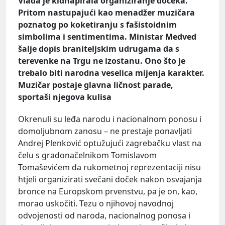
Vlada je kidnapirala organiziranje dočeka.
Pritom nastupajući kao menadžer muzičara
poznatog po koketiranju s fašistoidnim
simbolima i sentimentima. Ministar Medved
šalje dopis braniteljskim udrugama da s
terevenke na Trgu ne izostanu. Ono što je
trebalo biti narodna veselica mijenja karakter.
Muzičar postaje glavna ličnost parade,
sportaši njegova kulisa
Okrenuli su leđa narodu i nacionalnom ponosu i
domoljubnom zanosu – ne prestaje ponavljati
Andrej Plenković optužujući zagrebačku vlast na
čelu s gradonačelnikom Tomislavom
Tomaševićem da rukometnoj reprezentaciji nisu
htjeli organizirati svečani doček nakon osvajanja
bronce na Europskom prvenstvu, pa je on, kao,
morao uskočiti. Tezu o njihovoj navodnoj
odvojenosti od naroda, nacionalnog ponosa i