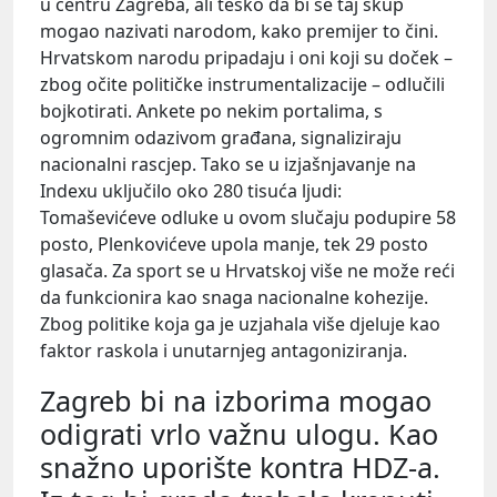
u centru Zagreba, ali teško da bi se taj skup
mogao nazivati narodom, kako premijer to čini.
Hrvatskom narodu pripadaju i oni koji su doček –
zbog očite političke instrumentalizacije – odlučili
bojkotirati. Ankete po nekim portalima, s
ogromnim odazivom građana, signaliziraju
nacionalni rascjep. Tako se u izjašnjavanje na
Indexu uključilo oko 280 tisuća ljudi:
Tomaševićeve odluke u ovom slučaju podupire 58
posto, Plenkovićeve upola manje, tek 29 posto
glasača. Za sport se u Hrvatskoj više ne može reći
da funkcionira kao snaga nacionalne kohezije.
Zbog politike koja ga je uzjahala više djeluje kao
faktor raskola i unutarnjeg antagoniziranja.
Zagreb bi na izborima mogao
odigrati vrlo važnu ulogu. Kao
snažno uporište kontra HDZ-a.