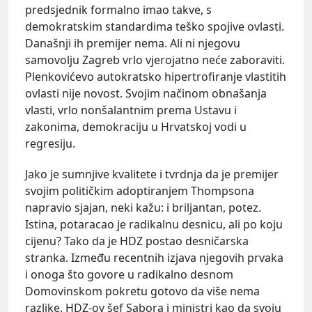
predsjednik formalno imao takve, s
demokratskim standardima teško spojive ovlasti.
Današnji ih premijer nema. Ali ni njegovu
samovolju Zagreb vrlo vjerojatno neće zaboraviti.
Plenkovićevo autokratsko hipertrofiranje vlastitih
ovlasti nije novost. Svojim načinom obnašanja
vlasti, vrlo nonšalantnim prema Ustavu i
zakonima, demokraciju u Hrvatskoj vodi u
regresiju.
Jako je sumnjive kvalitete i tvrdnja da je premijer
svojim političkim adoptiranjem Thompsona
napravio sjajan, neki kažu: i briljantan, potez.
Istina, potaracao je radikalnu desnicu, ali po koju
cijenu? Tako da je HDZ postao desničarska
stranka. Između recentnih izjava njegovih prvaka
i onoga što govore u radikalno desnom
Domovinskom pokretu gotovo da više nema
razlike. HDZ-ov šef Sabora i ministri kao da svoju