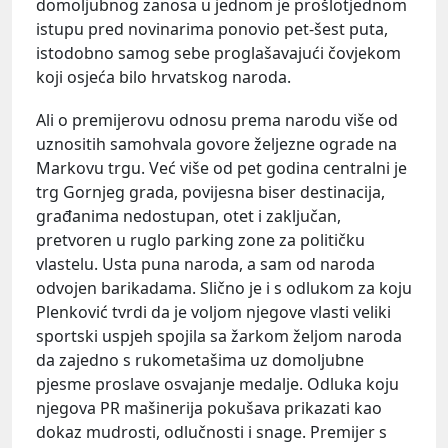
domoljubnog zanosa u jednom je prošlotjednom
istupu pred novinarima ponovio pet-šest puta,
istodobno samog sebe proglašavajući čovjekom
koji osjeća bilo hrvatskog naroda.
Ali o premijerovu odnosu prema narodu više od
uznositih samohvala govore željezne ograde na
Markovu trgu. Već više od pet godina centralni je
trg Gornjeg grada, povijesna biser destinacija,
građanima nedostupan, otet i zaključan,
pretvoren u ruglo parking zone za političku
vlastelu. Usta puna naroda, a sam od naroda
odvojen barikadama. Slično je i s odlukom za koju
Plenković tvrdi da je voljom njegove vlasti veliki
sportski uspjeh spojila sa žarkom željom naroda
da zajedno s rukometašima uz domoljubne
pjesme proslave osvajanje medalje. Odluka koju
njegova PR mašinerija pokušava prikazati kao
dokaz mudrosti, odlučnosti i snage. Premijer s