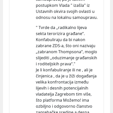
postupkom Vlada " izašla" iz
Ustavnih okvira svojih ovlasti u
odnosu na lokalnu samoupravu.
" Tvrde da „radikalno lijeva
sekta terorizira građane“.
Konfabuliraju da bi nakon
zabrane ZDS-a, što oni nazivaju
„zabranom Thompsona“, moglo
slijediti „oduzimanje građanskih
i roditeljskih prava“."
Je li konfabuliranje ili ne , ali je
činjenica , da je u žiži događanja
velika konfrontacija između
lijevih i desnih potencijalnih
vladatelja Zagrebom tim više,
što platforma Možemo! ima
ozbiljno i odgovorno članstvo
zagrebačke sredine a desna