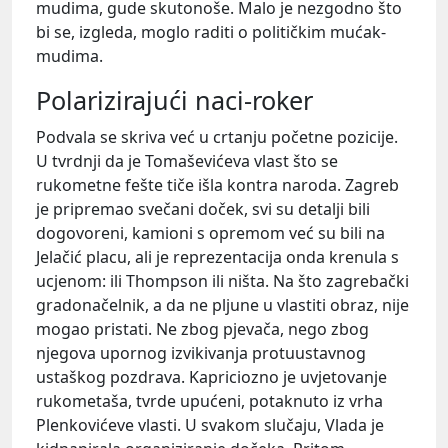
mudima, gude skutonoše. Malo je nezgodno što
bi se, izgleda, moglo raditi o političkim mućak-
mudima.
Polarizirajući naci-roker
Podvala se skriva već u crtanju početne pozicije.
U tvrdnji da je Tomaševićeva vlast što se
rukometne fešte tiče išla kontra naroda. Zagreb
je pripremao svečani doček, svi su detalji bili
dogovoreni, kamioni s opremom već su bili na
Jelačić placu, ali je reprezentacija onda krenula s
ucjenom: ili Thompson ili ništa. Na što zagrebački
gradonačelnik, a da ne pljune u vlastiti obraz, nije
mogao pristati. Ne zbog pjevača, nego zbog
njegova upornog izvikivanja protuustavnog
ustaškog pozdrava. Kapriciozno je uvjetovanje
rukometaša, tvrde upućeni, potaknuto iz vrha
Plenkovićeve vlasti. U svakom slučaju, Vlada je