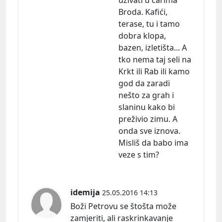
uživati u čarima
Broda. Kafići,
terase, tu i tamo
dobra klopa,
bazen, izletišta... A
tko nema taj seli na
Krkt ili Rab ili kamo
god da zaradi
nešto za grah i
slaninu kako bi
preživio zimu. A
onda sve iznova.
Misliš da babo ima
veze s tim?
idemija
25.05.2016 14:13
Boži Petrovu se štošta može
zamjeriti, ali raskrinkavanje