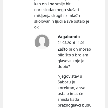
kao on i ne smije biti
narcisiodan nego slušati
mišljenja drugih iz mlađh
skolovanih ljudi a sve ostalo je
ok
Vagabundo
24.05.2016 11:01
Zašto bi on morao
bilo što s brojem
glasova koje je
dobio?
Njegov stav u
Saboru je
korektan, a sve
ostalo imat će
smisla kada
praznoglavci budu