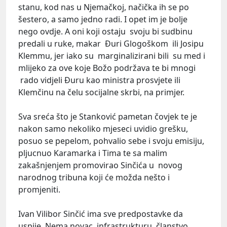
stanu, kod nas u Njemačkoj, načička ih se po
šestero, a samo jedno radi. I opet im je bolje
nego ovdje. A oni koji ostaju svoju bi sudbinu
predali u ruke, makar Đuri Glogoškom ili Josipu
Klemmu, jer iako su marginalizirani bili su med i
mlijeko za ove koje Božo podržava te bi mnogi
rado vidjeli Đuru kao ministra prosvjete ili
Klemčinu na čelu socijalne skrbi, na primjer.
Sva sreća što je Stanković pametan čovjek te je
nakon samo nekoliko mjeseci uvidio grešku,
posuo se pepelom, pohvalio sebe i svoju emisiju,
pljucnuo Karamarka i Tima te sa malim
zakašnjenjem promovirao Sinčića u novog
narodnog tribuna koji će možda nešto i
promjeniti.
Ivan Vilibor Sinčić ima sve predpostavke da
uspije. Nema novac, infrastrukturu, članstvo,