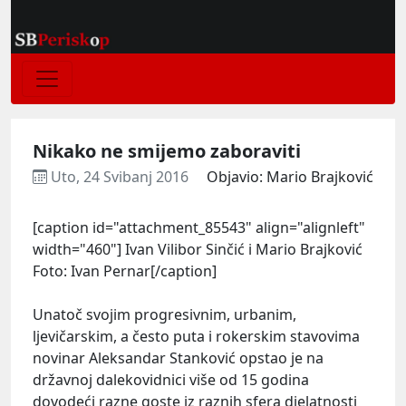
Nikako ne smijemo zaboraviti
Uto, 24 Svibanj 2016
Objavio: Mario Brajković
[caption id="attachment_85543" align="alignleft"
width="460"]
Ivan Vilibor Sinčić i Mario Brajković
Foto: Ivan Pernar[/caption]
Unatoč svojim progresivnim, urbanim,
ljevičarskim, a često puta i rokerskim stavovima
novinar Aleksandar Stanković opstao je na
državnoj dalekovidnici više od 15 godina
dovodeći razne goste iz raznih sfera djelatnosti