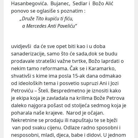
Hasanbegovića. Bujanec, Sedlar i Božo Alić
ponovo se oglasiše s poznatim :
„Druže Tito kupiću ti fiću,
a Mercedes Anti Paveliću“
uvidjevši da će sve opet biti kao i u doba
sanaderizacije, samo što će sada,dok se budu
prodavale strateški važne tvrtke, Božo laprdati o
nekim tamo reformama. Čak se i Karamarko,
shvativši s kime ima posla 15-ak dana odmakao
od ideoloških tema i posvetio supruzi Ani i Jozi
Petroviću – Šteli. Bespredmetno je iznositi kako
je ekipa koja je zavladala na krilima Bože Petrova
daleko najgora pošast od stoljeća sedmog koja je
poharala naše krajeve. Narod je očajan.
Nekretnine se prodaju ili napuštaju te se bježi
van pod svaku cijenu. Odlaze radno sposobni i
nesposobni, mladi, djeca, babe i didovi. U jednom