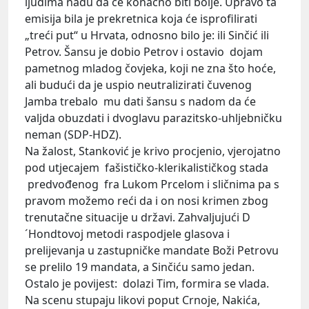
ljudima nadu da će konačno biti bolje. Upravo ta
emisija bila je prekretnica koja će isprofilirati
„treći put“ u Hrvata, odnosno bilo je: ili Sinčić ili
Petrov. Šansu je dobio Petrov i ostavio dojam
pametnog mladog čovjeka, koji ne zna što hoće,
ali budući da je uspio neutralizirati čuvenog
Jamba trebalo mu dati šansu s nadom da će
valjda obuzdati i dvoglavu parazitsko-uhljebničku
neman (SDP-HDZ).
Na žalost, Stanković je krivo procjenio, vjerojatno
pod utjecajem fašističko-klerikalističkog stada
predvođenog fra Lukom Prcelom i sličnima pa s
pravom možemo reći da i on nosi krimen zbog
trenutačne situacije u državi. Zahvaljujući D
´Hondtovoj metodi raspodjele glasova i
prelijevanja u zastupničke mandate Boži Petrovu
se prelilo 19 mandata, a Sinčiću samo jedan.
Ostalo je povijest: dolazi Tim, formira se vlada.
Na scenu stupaju likovi poput Crnoje, Nakića,