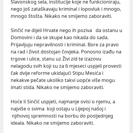
Slavonskog sela, institucije koje ne funkcioniraju,
nego još zataškavaju kriminal i lopovluk i mnogo,
mnogo štošta. Nikako ne smijemo zaboraviti.
Sinčić ne dijeli Hrvate nego ih poziva da ostanu u
Domovini i da se skupe kao nikada do sada.
Prijavljuju nepravilnosti i kriminal. Bore za pravo
na rad i život dostojan čovjeka. Ponosno izađu na
trgove i ulice, stanu uz Živi zid te izazovu
nelagodu svih koji su za 6 mjeseci uspjeli provesti
čak dvije reforme ukidajući Stipu Mesića i
nekakve pečate ukoliko takvi uopće više mogu
imati stida. Nikako ne smijemo zaboraviti.
Hoće li Sinčić uspjeti, najmanje ovisi o njemu, a
najviše o svima koji ostaju u Lijepoj našoj i
njihovoj spremnosti na borbu do posljednjeg
ideala. Nikako ne smijemo zaboraviti.