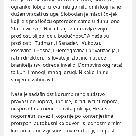
ogranke, lobije, crkvu, niti gomilu onih kojima je
dužan vraćati usluge. Slobodan je mladi čovjek
koji je s prošlošću opterećen samo u duhu one
Starčevićeve.“ Narod koji zaboravlja svoju
prošlost, slijep ide u budućnost.“ A naša su
prošlost: i Tuđman, i Sanader, i Vukovar, i
Posavina, i Bosna, i Hercegovina i privatizacija, i
ratni direktori, i silovatelji, zločinci i tisuće
branitelja (svi odreda invalidi Domovinskog rata),
tajkuni i mnogi, mnogi drugi. Nikako ih ne
smijemo zaboraviti.
Naša je sadašnjost korumpirano sudstvo i
pravosuđe, lopovi, ubojice, kradljivci stiropora,
nesposobna i neučinkovita policija, Hrvatski
nogometni savez i kopanje po kontenjerima,
pretrpani autobusni kolodvori s jednosmjernim
kartama u neizvjesnost, uvozni lobiji, propast