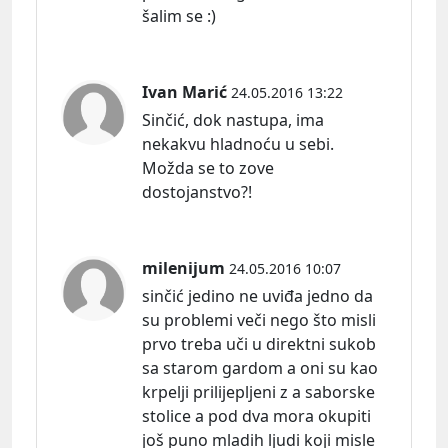
šalim se :)
Ivan Marić
24.05.2016 13:22
Sinčić, dok nastupa, ima
nekakvu hladnoću u sebi.
Možda se to zove
dostojanstvo?!
milenijum
24.05.2016 10:07
sinčić jedino ne uviđa jedno da
su problemi veči nego što misli
prvo treba uči u direktni sukob
sa starom gardom a oni su kao
krpelji prilijepljeni z a saborske
stolice a pod dva mora okupiti
još puno mladih ljudi koji misle