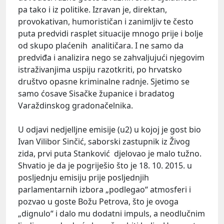
pa tako i iz politike. Izravan je, direktan,
provokativan, humorističan i zanimljiv te često
puta predvidi rasplet situacije mnogo prije i bolje
od skupo plaćenih analitičara. I ne samo da
predviđa i analizira nego se zahvaljujući njegovim
istraživanjima uspiju razotkriti, po hrvatsko
društvo opasne kriminalne radnje. Sjetimo se
samo ćosave Sisačke županice i bradatog
Varaždinskog gradonačelnika.
U odjavi nedjelljne emisije (u2) u kojoj je gost bio
Ivan Vilibor Sinčić, saborski zastupnik iz Živog
zida, prvi puta Stanković djelovao je malo tužno.
Shvatio je da je pogriješio što je 18. 10. 2015. u
posljednju emisiju prije posljednjih
parlamentarnih izbora „podlegao“ atmosferi i
pozvao u goste Božu Petrova, što je ovoga
„dignulo“ i dalo mu dodatni impuls, a neodlučnim