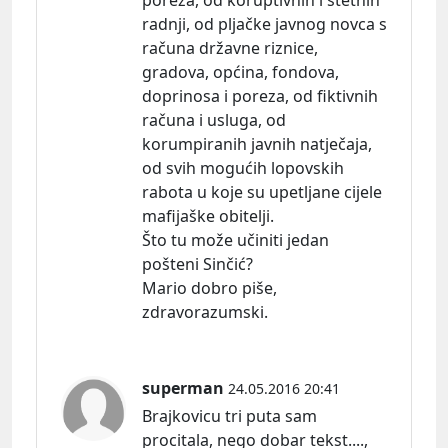
poreza, od koruptivnih i štetnih
radnji, od pljačke javnog novca s
računa državne riznice,
gradova, općina, fondova,
doprinosa i poreza, od fiktivnih
računa i usluga, od
korumpiranih javnih natječaja,
od svih mogućih lopovskih
rabota u koje su upetljane cijele
mafijaške obitelji.
Što tu može učiniti jedan
pošteni Sinčić?
Mario dobro piše,
zdravorazumski.
superman
24.05.2016 20:41
Brajkovicu tri puta sam
procitala, nego dobar tekst....,