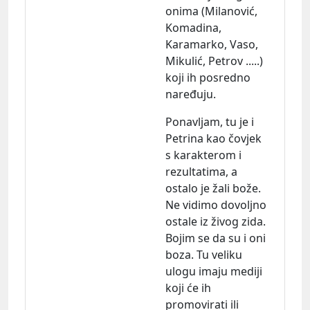
onima (Milanović,
Komadina,
Karamarko, Vaso,
Mikulić, Petrov .....)
koji ih posredno
naređuju.
Ponavljam, tu je i
Petrina kao čovjek
s karakterom i
rezultatima, a
ostalo je žali bože.
Ne vidimo dovoljno
ostale iz živog zida.
Bojim se da su i oni
boza. Tu veliku
ulogu imaju mediji
koji će ih
promovirati ili