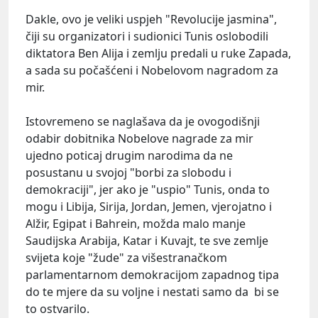
Dakle, ovo je veliki uspjeh "Revolucije jasmina",
čiji su organizatori i sudionici Tunis oslobodili
diktatora Ben Alija i zemlju predali u ruke Zapada,
a sada su počašćeni i Nobelovom nagradom za
mir.
Istovremeno se naglašava da je ovogodišnji
odabir dobitnika Nobelove nagrade za mir
ujedno poticaj drugim narodima da ne
posustanu u svojoj "borbi za slobodu i
demokraciji", jer ako je "uspio" Tunis, onda to
mogu i Libija, Sirija, Jordan, Jemen, vjerojatno i
Alžir, Egipat i Bahrein, možda malo manje
Saudijska Arabija, Katar i Kuvajt, te sve zemlje
svijeta koje "žude" za višestranačkom
parlamentarnom demokracijom zapadnog tipa
do te mjere da su voljne i nestati samo da bi se
to ostvarilo.