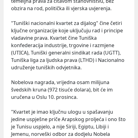
temeljna prava za čitavom stanovništvu, bez
obzira na rod, politička ili vjerska uvjerenja.
"Tuniški nacionalni kvartet za dijalog" čine četiri
ključne organizacije koje uključuju rad i principe
vladavine prava. Kvartet čine Tuniška
konfederacija industrije, trgovine i razmjene
(UTICA), Tuniški generalni sindikat rada (UGTT),
Tuniška liga za ljudska prava (LTHD) i Nacionalno
udruženje tuniških odvjetnika.
Nobelova nagrada, vrijedna osam milijuna
švedskih kruna (972 tisuće dolara), bit će im
uručena u Oslu 10. prosinca.
"Kvartet je imao ključnu ulogu u spašavanju
jedine uspješne priče Arapskog proljeća i ono što
je Tunisu uspjelo, a nije Siriji, Egiptu, Libiji i
Jemenu, norveški odbor za dodjelu Nobela