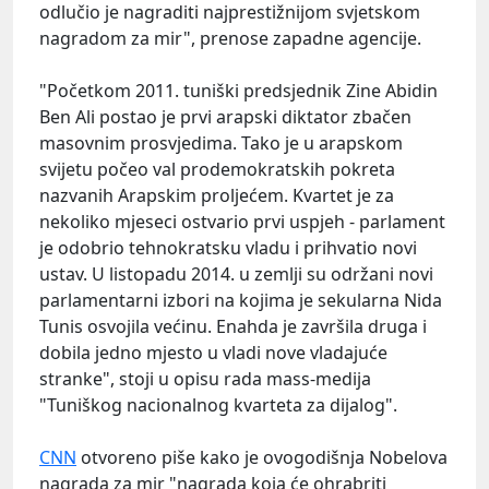
odlučio je nagraditi najprestižnijom svjetskom
nagradom za mir", prenose zapadne agencije.
"Početkom 2011. tuniški predsjednik Zine Abidin
Ben Ali postao je prvi arapski diktator zbačen
masovnim prosvjedima. Tako je u arapskom
svijetu počeo val prodemokratskih pokreta
nazvanih Arapskim proljećem. Kvartet je za
nekoliko mjeseci ostvario prvi uspjeh - parlament
je odobrio tehnokratsku vladu i prihvatio novi
ustav. U listopadu 2014. u zemlji su održani novi
parlamentarni izbori na kojima je sekularna Nida
Tunis osvojila većinu. Enahda je završila druga i
dobila jedno mjesto u vladi nove vladajuće
stranke", stoji u opisu rada mass-medija
"Tuniškog nacionalnog kvarteta za dijalog".
CNN
otvoreno piše kako je ovogodišnja Nobelova
nagrada za mir "nagrada koja će ohrabriti