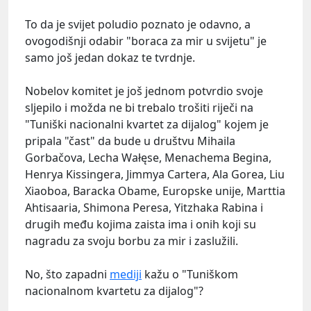
To da je svijet poludio poznato je odavno, a
ovogodišnji odabir "boraca za mir u svijetu" je
samo još jedan dokaz te tvrdnje.
Nobelov komitet je još jednom potvrdio svoje
sljepilo i možda ne bi trebalo trošiti riječi na
"Tuniški nacionalni kvartet za dijalog" kojem je
pripala "čast" da bude u društvu Mihaila
Gorbačova, Lecha Wałęse, Menachema Begina,
Henrya Kissingera, Jimmya Cartera, Ala Gorea, Liu
Xiaoboa, Baracka Obame, Europske unije, Marttia
Ahtisaaria, Shimona Peresa, Yitzhaka Rabina i
drugih među kojima zaista ima i onih koji su
nagradu za svoju borbu za mir i zaslužili.
No, što zapadni
mediji
kažu o "Tuniškom
nacionalnom kvartetu za dijalog"?