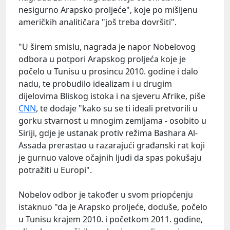
nesigurno Arapsko proljeće", koje po mišljenu
američkih analitičara "još treba dovršiti".
"U širem smislu, nagrada je napor Nobelovog
odbora u potpori Arapskog proljeća koje je
počelo u Tunisu u prosincu 2010. godine i dalo
nadu, te probudilo idealizam i u drugim
dijelovima Bliskog istoka i na sjeveru Afrike, piše
CNN
, te dodaje "kako su se ti ideali pretvorili u
gorku stvarnost u mnogim zemljama - osobito u
Siriji, gdje je ustanak protiv režima Bashara Al-
Assada prerastao u razarajući građanski rat koji
je gurnuo valove očajnih ljudi da spas pokušaju
potražiti u Europi".
Nobelov odbor je također u svom priopćenju
istaknuo "da je Arapsko proljeće, doduše, počelo
u Tunisu krajem 2010. i početkom 2011. godine,