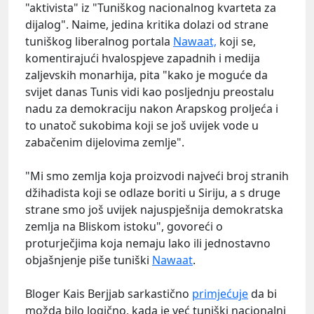
"aktivista" iz "Tuniškog nacionalnog kvarteta za
dijalog". Naime, jedina kritika dolazi od strane
tuniškog liberalnog portala
Nawaat,
koji se,
komentirajući hvalospjeve zapadnih i medija
zaljevskih monarhija, pita "kako je moguće da
svijet danas Tunis vidi kao posljednju preostalu
nadu za demokraciju nakon Arapskog proljeća i
to unatoč sukobima koji se još uvijek vode u
zabačenim dijelovima zemlje".
"Mi smo zemlja koja proizvodi najveći broj stranih
džihadista koji se odlaze boriti u Siriju, a s druge
strane smo još uvijek najuspješnija demokratska
zemlja na Bliskom istoku", govoreći o
proturječjima koja nemaju lako ili jednostavno
objašnjenje piše tuniški
Nawaat
.
Bloger Kais Berjjab sarkastično
primjećuje
da bi
možda bilo logično, kada je već tuniški nacionalni