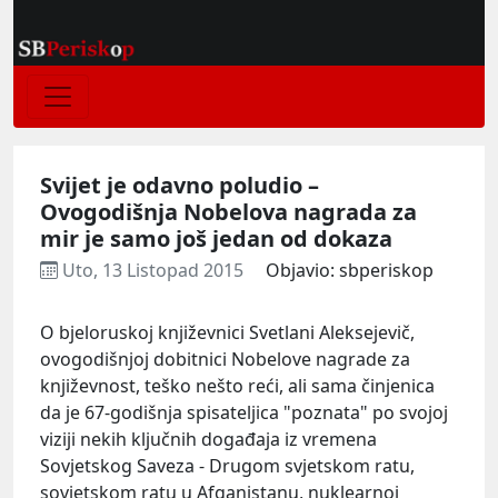
Svijet je odavno poludio –
Ovogodišnja Nobelova nagrada za
mir je samo još jedan od dokaza
Uto, 13 Listopad 2015
Objavio: sbperiskop
O bjeloruskoj književnici Svetlani Aleksejevič,
ovogodišnjoj dobitnici Nobelove nagrade za
književnost, teško nešto reći, ali sama činjenica
da je 67-godišnja spisateljica "poznata" po svojoj
viziji nekih ključnih događaja iz vremena
Sovjetskog Saveza - Drugom svjetskom ratu,
sovjetskom ratu u Afganistanu, nuklearnoj