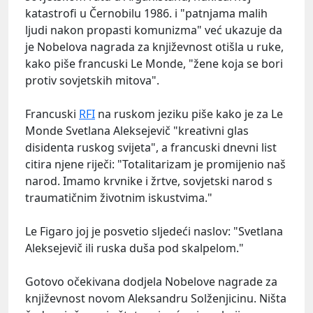
katastrofi u Černobilu 1986. i "patnjama malih
ljudi nakon propasti komunizma" već ukazuje da
je Nobelova nagrada za književnost otišla u ruke,
kako piše francuski Le Monde, "žene koja se bori
protiv sovjetskih mitova".
Francuski
RFI
na ruskom jeziku piše kako je za Le
Monde Svetlana Aleksejevič "kreativni glas
disidenta ruskog svijeta", a francuski dnevni list
citira njene riječi: "Totalitarizam je promijenio naš
narod. Imamo krvnike i žrtve, sovjetski narod s
traumatičnim životnim iskustvima."
Le Figaro joj je posvetio sljedeći naslov: "Svetlana
Aleksejevič ili ruska duša pod skalpelom."
Gotovo očekivana dodjela Nobelove nagrade za
književnost novom Aleksandru Solženjicinu. Ništa