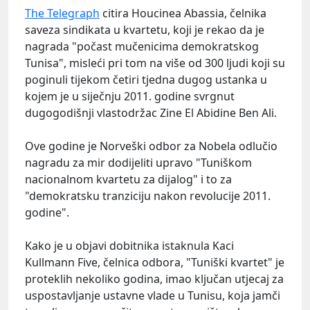
The Telegraph
citira Houcinea Abassia, čelnika
saveza sindikata u kvartetu, koji je rekao da je
nagrada "počast mučenicima demokratskog
Tunisa", misleći pri tom na više od 300 ljudi koji su
poginuli tijekom četiri tjedna dugog ustanka u
kojem je u siječnju 2011. godine svrgnut
dugogodišnji vlastodržac Zine El Abidine Ben Ali.
Ove godine je Norveški odbor za Nobela odlučio
nagradu za mir dodijeliti upravo "Tuniškom
nacionalnom kvartetu za dijalog" i to za
"demokratsku tranziciju nakon revolucije 2011.
godine".
Kako je u objavi dobitnika istaknula Kaci
Kullmann Five, čelnica odbora, "Tuniški kvartet" je
proteklih nekoliko godina, imao ključan utjecaj za
uspostavljanje ustavne vlade u Tunisu, koja jamči