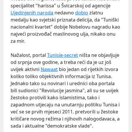
specijalitet "harissa" u Švicarskoj od agencije
Ujedinjenih naroda
nedavno
dobio
zlatnu
medalju kao svjetski priznata delicija, da "Tuniški
nacionalni kvartet" dobije Nobelovu nagradu kao
najveći proizvođač maslinovog ulja, nikako onu
za mir.
Nažalost, portal
Tunisie-secret
ništa ne objavljuje
od srpnja ove godine, a treba reći da je uz još
uvijek aktivni
Nawaat
bio jedan od rijetkih izvora
koliko toliko objektivnih informacija iz Tunisa.
Jednako tako su novinari i urednici oba portala
bili sudionici "Revolucije jasmina", ali su se uvijek
žestoko protivili kako islamistima, tako i
zapadnom utjecaju na unutarnju politiku Tunisa i
već se se prvih mjeseci 2011. pretvorili u žestoke
kritičare novog režima i njihovih nalogodavaca, a
sada i aktualne "demokratske vlade".