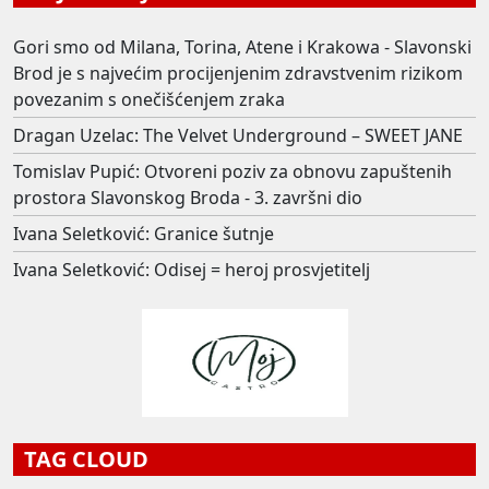
Gori smo od Milana, Torina, Atene i Krakowa - Slavonski
Brod je s najvećim procijenjenim zdravstvenim rizikom
povezanim s onečišćenjem zraka
Dragan Uzelac: The Velvet Underground – SWEET JANE
Tomislav Pupić: Otvoreni poziv za obnovu zapuštenih
prostora Slavonskog Broda - 3. završni dio
Ivana Seletković: Granice šutnje
Ivana Seletković: Odisej = heroj prosvjetitelj
TAG CLOUD