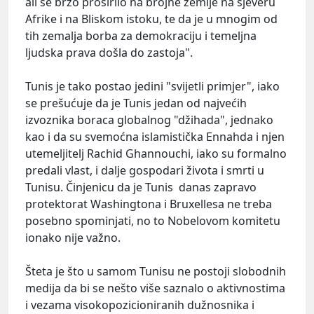
ali se brzo proširilo na brojne zemlje na sjeveru
Afrike i na Bliskom istoku, te da je u mnogim od
tih zemalja borba za demokraciju i temeljna
ljudska prava došla do zastoja".
Tunis je tako postao jedini "svijetli primjer", iako
se prešućuje da je Tunis jedan od najvećih
izvoznika boraca globalnog "džihada", jednako
kao i da su svemoćna islamistička Ennahda i njen
utemeljitelj Rachid Ghannouchi, iako su formalno
predali vlast, i dalje gospodari života i smrti u
Tunisu. Činjenicu da je Tunis danas zapravo
protektorat Washingtona i Bruxellesa ne treba
posebno spominjati, no to Nobelovom komitetu
ionako nije važno.
Šteta je što u samom Tunisu ne postoji slobodnih
medija da bi se nešto više saznalo o aktivnostima
i vezama visokopozicioniranih dužnosnika i