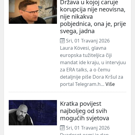
Država u kojoj caruje
korupcija nije neovisna,
nije nikakva
pobjednica, ona je, prije
svega, jadna
Sri, 01 Travanj 2026
Laura Kövesi, glavna
europska tužiteljica čiji
mandat ide kraju, u intervjuu
za ERA talks, a o čemu
detaljnije piše Dora Kršul za
portal Telegram.h...
Više
Kratka povijest
najboljeg od svih
mogućih svjetova
Sri, 01 Travanj 2026
Dvadeset osmi je dan