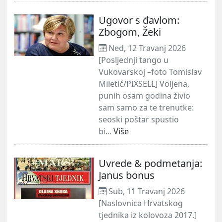
Ugovor s đavlom:
Zbogom, Žeki
Ned, 12 Travanj 2026
[Posljednji tango u
Vukovarskoj –foto Tomislav
Miletić/PIXSELL] Voljena,
punih osam godina živio
sam samo za te trenutke:
seoski poštar spustio
bi...
Više
Uvrede & podmetanja:
Janus bonus
Sub, 11 Travanj 2026
[Naslovnica Hrvatskog
tjednika iz kolovoza 2017.]