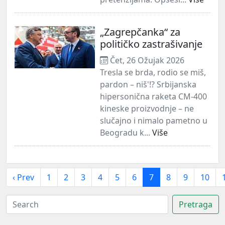
„Zagrepčanka“ za
političko zastrašivanje
Čet, 26 Ožujak 2026
Tresla se brda, rodio se miš,
pardon – niš'!? Srbijanska
hipersonična raketa CM-400
kineske proizvodnje – ne
slučajno i nimalo pametno u
Beogradu k...
Više
‹ Prev
1
2
3
4
5
6
7
8
9
10