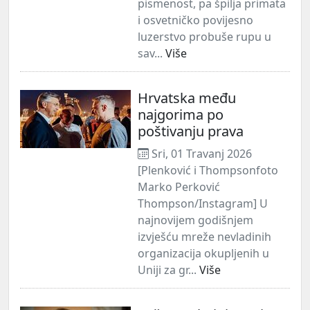
pismenost, pa špilja primata
i osvetničko povijesno
luzerstvo probuše rupu u
sav...
Više
Hrvatska među
najgorima po
poštivanju prava
Sri, 01 Travanj 2026
[Plenković i Thompsonfoto
Marko Perković
Thompson/Instagram] U
najnovijem godišnjem
izvješću mreže nevladinih
organizacija okupljenih u
Uniji za gr...
Više