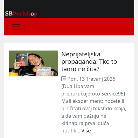
Neprijateljska
propaganda: Tko to
tamo ne čita?
Pon, 13 Travanj 2026
[Dua Lipa vam
preporučujefoto Service95]
Mali eksperiment: hoćete li
pročitati ovaj tekst do kraja,
a da vam pažnju ne
kidnapira prva iduća
notifik...
Više