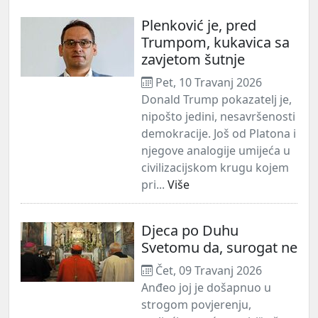
Plenković je, pred
Trumpom, kukavica sa
zavjetom šutnje
Pet, 10 Travanj 2026
Donald Trump pokazatelj je,
nipošto jedini, nesavršenosti
demokracije. Još od Platona i
njegove analogije umijeća u
civilizacijskom krugu kojem
pri...
Više
Djeca po Duhu
Svetomu da, surogat ne
Čet, 09 Travanj 2026
Anđeo joj je došapnuo u
strogom povjerenju,