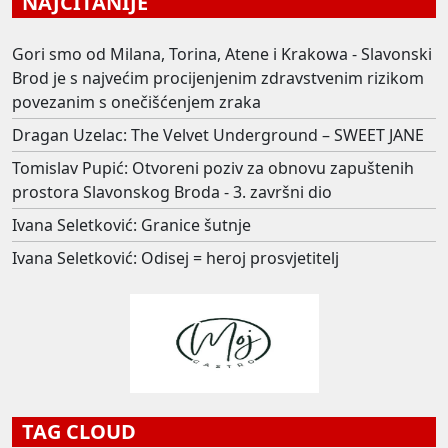
NAJČITANIJE
Gori smo od Milana, Torina, Atene i Krakowa - Slavonski
Brod je s najvećim procijenjenim zdravstvenim rizikom
povezanim s onečišćenjem zraka
Dragan Uzelac: The Velvet Underground – SWEET JANE
Tomislav Pupić: Otvoreni poziv za obnovu zapuštenih
prostora Slavonskog Broda - 3. završni dio
Ivana Seletković: Granice šutnje
Ivana Seletković: Odisej = heroj prosvjetitelj
TAG CLOUD