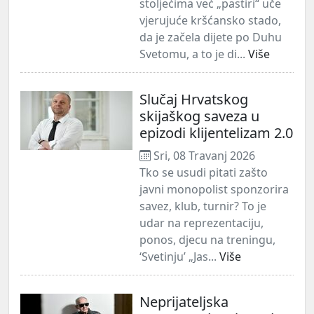
stoljećima već „pastiri“ uče
vjerujuće kršćansko stado,
da je začela dijete po Duhu
Svetomu, a to je di...
Više
Slučaj Hrvatskog
skijaškog saveza u
epizodi klijentelizam 2.0
Sri, 08 Travanj 2026
Tko se usudi pitati zašto
javni monopolist sponzorira
savez, klub, turnir? To je
udar na reprezentaciju,
ponos, djecu na treningu,
‘Svetinju’ „Jas...
Više
Neprijateljska