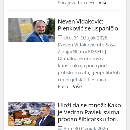
Sarajevu foto: Hr...
Više
Neven Vidaković:
Plenković se uspaničio
Uto, 31 Ožujak 2026
[Neven Vidakovićfoto Saša
Zinaja/NFoto/PIXSELL]
Globalna ekonomska
konstrukcija puca pod
pritiskom rata, geopolitičkih
i energetskih tjesnaca.
Euro...
Više
Uloži da se množi: Kako
je Vedran Pavlek svima
prodao šibicarsku foru
Pon, 30 Ožujak 2026