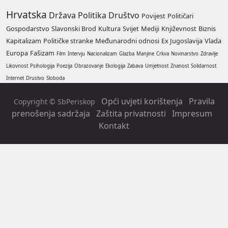
Hrvatska
Država
Politika
Društvo
Povijest
Političari
Gospodarstvo
Slavonski Brod
Kultura
Svijet
Mediji
Književnost
Biznis
Kapitalizam
Političke stranke
Međunarodni odnosi
Ex Jugoslavija
Vlada
Europa
Fašizam
Film
Intervju
Nacionalizam
Glazba
Manjine
Crkva
Novinarstvo
Zdravlje
Likovnost
Psihologija
Poezija
Obrazovanje
Ekologija
Zabava
Umjetnost
Znanost
Solidarnost
Internet
Drustvo
Sloboda
Opći uvjeti korištenja
Pravila
Copyright © SbPeriskop
prenošenja sadržaja
Zaštita privatnosti
Impresum
Kontakt