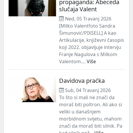
propaganda: Abeceda
slučaja Valent
Ned, 05 Travanj 2026
[Milko Valentfoto Sandra
Šimunović/PIXSELL] A kao
Artikulacije, književni časopis
koji 2022. objavljuje intervju
Franje Nagulova s Milkom
Valentom....
Više
Davidova praćka
Sub, 04 Travanj 2026
To što si mali ne znači da
moraš biti poltron. Ali ako si
veliki u današnjem
morbidnom svijetu, mahom
znači da moraš biti silnik. Pa
kad silnik pož...
Više