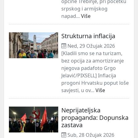
općine Trebinje, pri početku
srpskog i armijskog
napad...
Više
Strukturna inflacija
Ned, 29 Ožujak 2026
[Kladili smo se na turizam,
bez opcija za amortiziranje
njegova padafoto Grgo
Jelavić/PIXSELL] Inflacija
progoni Hrvatsku poput loše
savjesti, u ov...
Više
Neprijateljska
propaganda: Dopunska
zastava
Sub, 28 Ožujak 2026