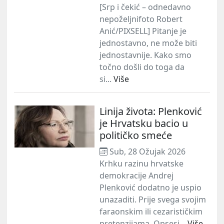
[Srp i čekić – odnedavno
nepoželjnifoto Robert
Anić/PIXSELL] Pitanje je
jednostavno, ne može biti
jednostavnije. Kako smo
točno došli do toga da
si...
Više
Linija života: Plenković
je Hrvatsku bacio u
političko smeće
Sub, 28 Ožujak 2026
Krhku razinu hrvatske
demokracije Andrej
Plenković dodatno je uspio
unazaditi. Prije svega svojim
faraonskim ili cezarističkim
pretenzijama. Opsesi...
Više