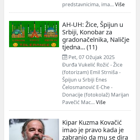
predstavnicima, ima...
Više
AH-UH: Žice, Špijun u
Srbiji, Konobar za
gradonačelnika, Naličje
tjedna... (11)
Pet, 07 Ožujak 2025
Đurđa Vukelić Rožić - Žice
(fotorizam) Emil Strniša -
Špijun u Srbiji Enes
Čelosmanović E-Che -
Donacije (fotokolaž) Marijan
Pavečić Mac...
Više
Kipar Kuzma Kovačić
imao je pravo kada je
zabranio da mu se dira