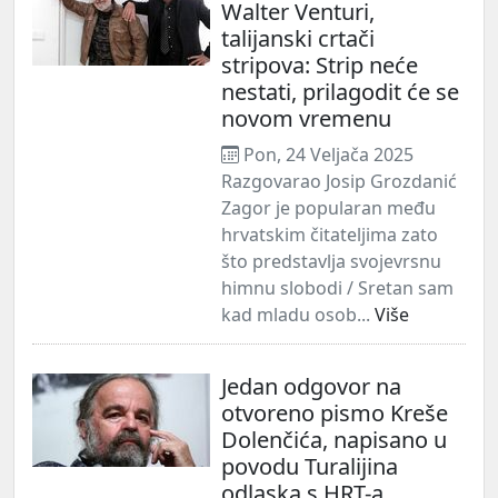
Walter Venturi,
talijanski crtači
stripova: Strip neće
nestati, prilagodit će se
novom vremenu
Pon, 24 Veljača 2025
Razgovarao Josip Grozdanić
Zagor je popularan među
hrvatskim čitateljima zato
što predstavlja svojevrsnu
himnu slobodi / Sretan sam
kad mladu osob...
Više
Jedan odgovor na
otvoreno pismo Kreše
Dolenčića, napisano u
povodu Turalijina
odlaska s HRT-a