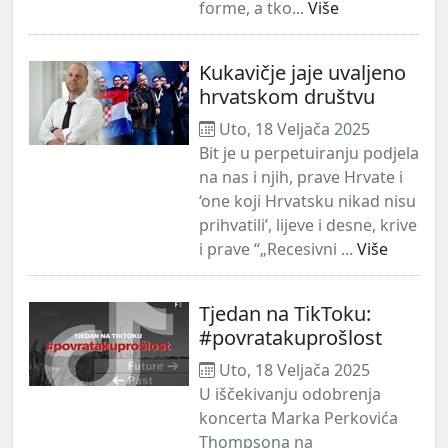
forme, a tko...
Više
Kukavičje jaje uvaljeno
hrvatskom društvu
Uto, 18 Veljača 2025
Bit je u perpetuiranju podjela
na nas i njih, prave Hrvate i
‘one koji Hrvatsku nikad nisu
prihvatili’, lijeve i desne, krive
i prave “„Recesivni ...
Više
Tjedan na TikToku:
#povratakuprošlost
Uto, 18 Veljača 2025
U iščekivanju odobrenja
koncerta Marka Perkovića
Thompsona na