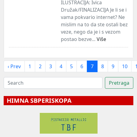
ILUSTRACIJA: Ivica
Družak/FINALIZACIJA Je li se i
vama pokvario internet? Ne
mislim na to da ste ostali bez
veze, nego da je i s vezom
postao bezve...
Više
‹ Prev
1
2
3
4
5
6
7
8
9
10
HIMNA SBPERISKOPA