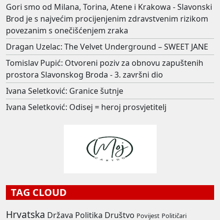
Gori smo od Milana, Torina, Atene i Krakowa - Slavonski
Brod je s najvećim procijenjenim zdravstvenim rizikom
povezanim s onečišćenjem zraka
Dragan Uzelac: The Velvet Underground – SWEET JANE
Tomislav Pupić: Otvoreni poziv za obnovu zapuštenih
prostora Slavonskog Broda - 3. završni dio
Ivana Seletković: Granice šutnje
Ivana Seletković: Odisej = heroj prosvjetitelj
TAG CLOUD
Hrvatska
Država
Politika
Društvo
Povijest
Političari