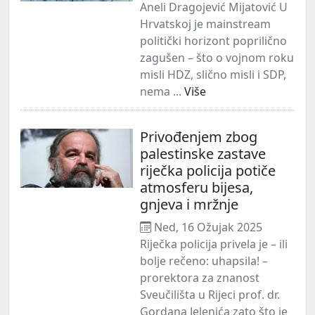
Aneli Dragojević Mijatović U
Hrvatskoj je mainstream
politički horizont poprilično
zagušen – što o vojnom roku
misli HDZ, slično misli i SDP,
nema ...
Više
Privođenjem zbog
palestinske zastave
riječka policija potiče
atmosferu bijesa,
gnjeva i mržnje
Ned, 16 Ožujak 2025
Riječka policija privela je – ili
bolje rečeno: uhapsila! –
prorektora za znanost
Sveučilišta u Rijeci prof. dr.
Gordana Jelenića zato što je