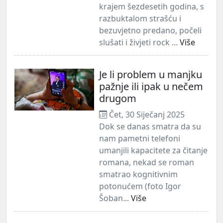
krajem šezdesetih godina, s
razbuktalom strašću i
bezuvjetno predano, počeli
slušati i živjeti rock ...
Više
Je li problem u manjku
pažnje ili ipak u nečem
drugom
Čet, 30 Siječanj 2025
Dok se danas smatra da su
nam pametni telefoni
umanjili kapacitete za čitanje
romana, nekad se roman
smatrao kognitivnim
potonućem (foto Igor
Šoban...
Više