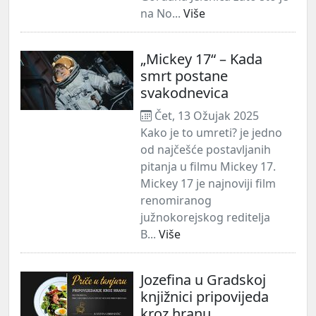
na No...
Više
„Mickey 17“ – Kada
smrt postane
svakodnevica
Čet, 13 Ožujak 2025
Kako je to umreti? je jedno
od najčešće postavljanih
pitanja u filmu Mickey 17.
Mickey 17 je najnoviji film
renomiranog
južnokorejskog reditelja
B...
Više
Jozefina u Gradskoj
knjižnici pripovijeda
kroz hranu