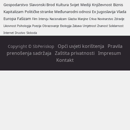
Gospodarstvo
Slavonski Brod
Kultura
Svijet
Mediji
Književnost
Biznis
Kapitalizam
Političke stranke
Međunarodni odnosi
Ex Jugoslavija
Vlada
Europa
Fašizam
Film
Intervju
Nacionalizam
Glazba
Manjine
Crkva
Novinarstvo
Zdravlje
Likovnost
Psihologija
Poezija
Obrazovanje
Ekologija
Zabava
Umjetnost
Znanost
Solidarnost
Internet
Drustvo
Sloboda
Opći uvjeti korištenja
Pravila
Copyright © SbPeriskop
prenošenja sadržaja
Zaštita privatnosti
Impresum
Kontakt