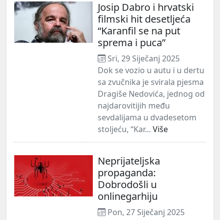
Josip Dabro i hrvatski
filmski hit desetljeća
“Karanfil se na put
sprema i puca”
Sri, 29 Siječanj 2025
Dok se vozio u autu i u dertu
sa zvučnika je svirala pjesma
Dragiše Nedovića, jednog od
najdarovitijih među
sevdalijama u dvadesetom
stoljeću, “Kar...
Više
Neprijateljska
propaganda:
Dobrodošli u
onlinegarhiju
Pon, 27 Siječanj 2025