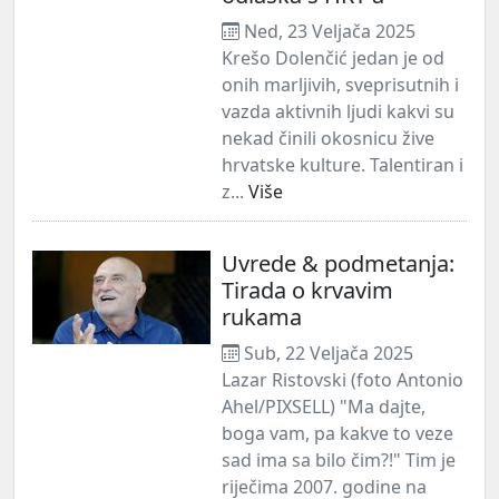
Ned, 23 Veljača 2025
Krešo Dolenčić jedan je od
onih marljivih, sveprisutnih i
vazda aktivnih ljudi kakvi su
nekad činili okosnicu žive
hrvatske kulture. Talentiran i
z...
Više
Uvrede & podmetanja:
Tirada o krvavim
rukama
Sub, 22 Veljača 2025
Lazar Ristovski (foto Antonio
Ahel/PIXSELL) "Ma dajte,
boga vam, pa kakve to veze
sad ima sa bilo čim?!" Tim je
riječima 2007. godine na