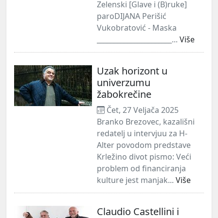
Zelenski [Glave i (B)ruke]
paroDIJANA Perišić
Vukobratović - Maska
______________________...
Više
Uzak horizont u
univerzumu
žabokrečine
Čet, 27 Veljača 2025
Branko Brezovec, kazališni
redatelj u intervjuu za H-
Alter povodom predstave
Krležino divot pismo: Veći
problem od financiranja
kulture jest manjak...
Više
Claudio Castellini i