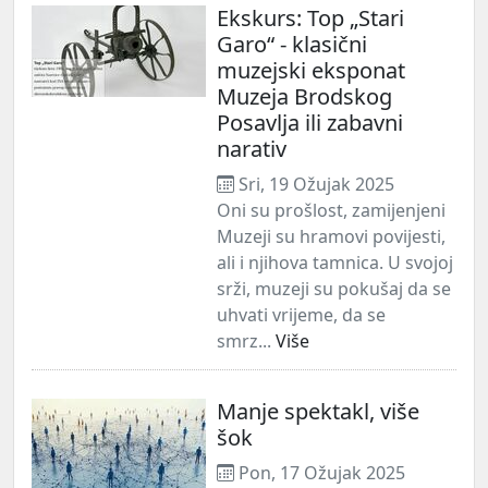
Ekskurs: Top „Stari
Garo“ - klasični
muzejski eksponat
Muzeja Brodskog
Posavlja ili zabavni
narativ
Sri, 19 Ožujak 2025
Oni su prošlost, zamijenjeni
Muzeji su hramovi povijesti,
ali i njihova tamnica. U svojoj
srži, muzeji su pokušaj da se
uhvati vrijeme, da se
smrz...
Više
Manje spektakl, više
šok
Pon, 17 Ožujak 2025