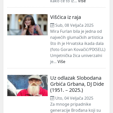
kako će to iz...
Više
Višćica iz raja
Sub, 08 Veljača 2025
Mira Furlan bila je jedna od
najvećih glumačkih artistica
što ih je Hrvatska ikada dala
(foto Goran Kovačić/PIXSELL)
Umjetnička žica univerzalni
je...
Više
Uz odlazak Slobodana
Grbića Grbana, DJ Dide
(1951. – 2025.)
Uto, 04 Veljača 2025
Za mnoge pripadnike
generacije Brođana koji su