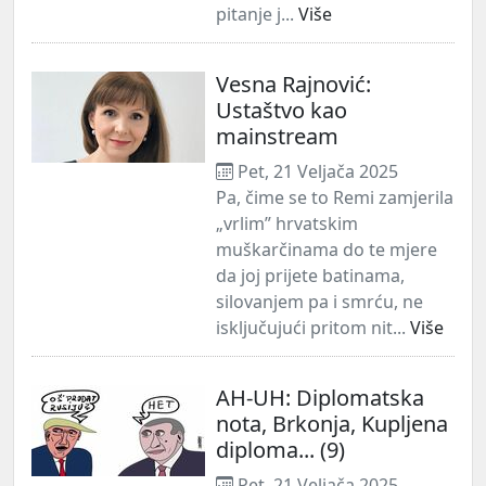
pitanje j...
Više
Vesna Rajnović:
Ustaštvo kao
mainstream
Pet, 21 Veljača 2025
Pa, čime se to Remi zamjerila
„vrlim” hrvatskim
muškarčinama do te mjere
da joj prijete batinama,
silovanjem pa i smrću, ne
isključujući pritom nit...
Više
AH-UH: Diplomatska
nota, Brkonja, Kupljena
diploma... (9)
Pet, 21 Veljača 2025