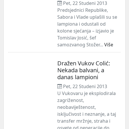
Pet, 22 Studeni 2013
Predsjednici Republike,
Sabora i Vlade uplašili su se
lampiona i odustali od
kolone sjećanja – izjavio je
Tomislav Josić, šef
samozvanog Stožer...
Više
Dražen Vukov Colić:
Nekada balvani, a
danas lampioni
Pet, 22 Studeni 2013
U Vukovaru je eksplodirala
zagriženost,
neobaviještenost,
isključivost i neznanje, a taj
transfer mržnje, straha i
osvete od generacije do