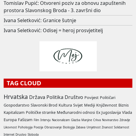
Tomislav Pupić: Otvoreni poziv za obnovu zapuštenih
prostora Slavonskog Broda - 3. završni dio
Ivana Seletković: Granice šutnje
Ivana Seletković: Odisej = heroj prosvjetitelj
TAG CLOUD
Hrvatska
Država
Politika
Društvo
Povijest
Političari
Gospodarstvo
Slavonski Brod
Kultura
Svijet
Mediji
Književnost
Biznis
Kapitalizam
Političke stranke
Međunarodni odnosi
Ex Jugoslavija
Vlada
Europa
Fašizam
Film
Intervju
Nacionalizam
Glazba
Manjine
Crkva
Novinarstvo
Zdravlje
Likovnost
Psihologija
Poezija
Obrazovanje
Ekologija
Zabava
Umjetnost
Znanost
Solidarnost
Internet
Drustvo
Sloboda