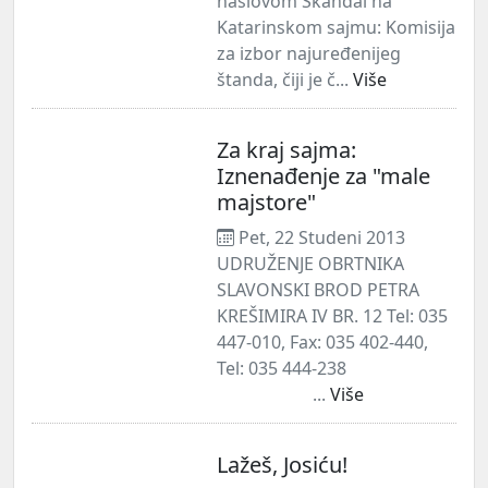
naslovom Skandal na
Katarinskom sajmu: Komisija
za izbor najuređenijeg
štanda, čiji je č...
Više
Za kraj sajma:
Iznenađenje za "male
majstore"
Pet, 22 Studeni 2013
UDRUŽENJE OBRTNIKA
SLAVONSKI BROD PETRA
KREŠIMIRA IV BR. 12 Tel: 035
447-010, Fax: 035 402-440,
Tel: 035 444-238
...
Više
Lažeš, Josiću!