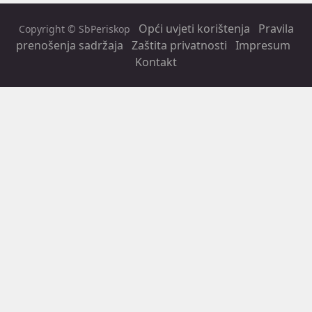
Opći uvjeti korištenja
Pravila
Copyright © SbPeriskop
prenošenja sadržaja
Zaštita privatnosti
Impresum
Kontakt