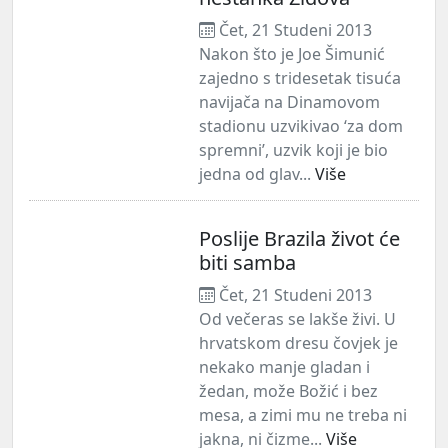
Čet, 21 Studeni 2013
Nakon što je Joe Šimunić
zajedno s tridesetak tisuća
navijača na Dinamovom
stadionu uzvikivao ‘za dom
spremni’, uzvik koji je bio
jedna od glav...
Više
Poslije Brazila život će
biti samba
Čet, 21 Studeni 2013
Od večeras se lakše živi. U
hrvatskom dresu čovjek je
nekako manje gladan i
žedan, može Božić i bez
mesa, a zimi mu ne treba ni
jakna, ni čizme...
Više