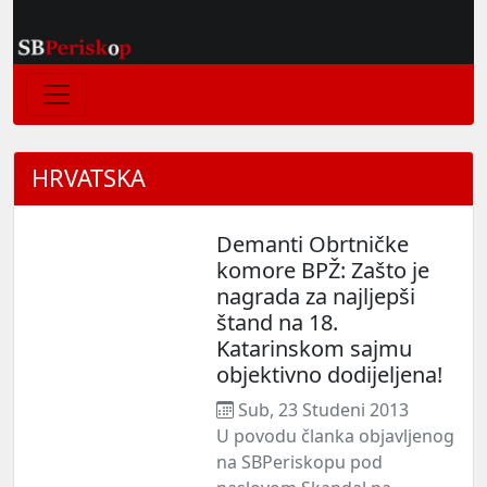
HRVATSKA
Demanti Obrtničke
komore BPŽ: Zašto je
nagrada za najljepši
štand na 18.
Katarinskom sajmu
objektivno dodijeljena!
Sub, 23 Studeni 2013
U povodu članka objavljenog
na SBPeriskopu pod