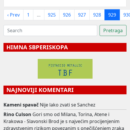
‹ Prev
1
…
925
926
927
928
929
93
HIMNA SBPERISKOPA
NAJNOVIJI KOMENTARI
Kameni spavač
Nije lako zvati se Sanchez
Rino Culson
Gori smo od Milana, Torina, Atene i
Krakowa - Slavonski Brod je s najvećim procijenjenim
zdravstvenim rizikom povezanim s onečišćenjem zraka