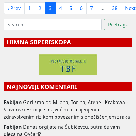
‹ Prev
1
2
3
4
5
6
7
…
38
Next
HIMNA SBPERISKOPA
NAJNOVIJI KOMENTARI
Fabijan
Gori smo od Milana, Torina, Atene i Krakowa -
Slavonski Brod je s najvećim procijenjenim
zdravstvenim rizikom povezanim s onečišćenjem zraka
Fabijan
Danas orgijate na Šubićevcu, sutra će vam
djeca na Ovčari?