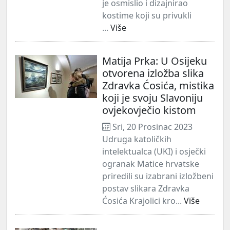
je osmislio i dizajnirao
kostime koji su privukli
...
Više
Matija Prka: U Osijeku
otvorena izložba slika
Zdravka Ćosića, mistika
koji je svoju Slavoniju
ovjekovječio kistom
Sri, 20 Prosinac 2023
Udruga katoličkih
intelektualca (UKI) i osječki
ogranak Matice hrvatske
priredili su izabrani izložbeni
postav slikara Zdravka
Ćosića Krajolici kro...
Više