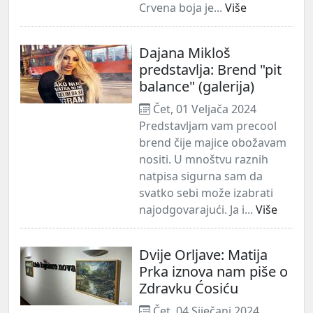
Crvena boja je...
Više
Dajana Mikloš
predstavlja: Brend "pit
balance" (galerija)
Čet, 01 Veljača 2024
Predstavljam vam precool
brend čije majice obožavam
nositi. U mnoštvu raznih
natpisa sigurna sam da
svatko sebi može izabrati
najodgovarajući. Ja i...
Više
Dvije Orljave: Matija
Prka iznova nam piše o
Zdravku Ćosiću
Čet, 04 Siječanj 2024