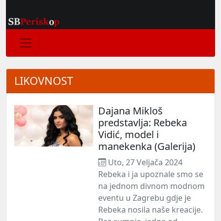
LIKOVNOST
Dajana Mikloš
predstavlja: Rebeka
Vidić, model i
manekenka (Galerija)
Uto, 27 Veljača 2024
Rebeka i ja upoznale smo se
na jednom divnom modnom
eventu u Zagrebu gdje je
Rebeka nosila naše kreacije.