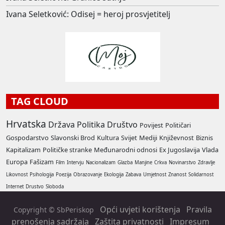
Ivana Seletković: Odisej = heroj prosvjetitelj
TAG CLOUD
Hrvatska
Država
Politika
Društvo
Povijest
Političari
Gospodarstvo
Slavonski Brod
Kultura
Svijet
Mediji
Književnost
Biznis
Kapitalizam
Političke stranke
Međunarodni odnosi
Ex Jugoslavija
Vlada
Europa
Fašizam
Film
Intervju
Nacionalizam
Glazba
Manjine
Crkva
Novinarstvo
Zdravlje
Likovnost
Psihologija
Poezija
Obrazovanje
Ekologija
Zabava
Umjetnost
Znanost
Solidarnost
Internet
Drustvo
Sloboda
Opći uvjeti korištenja
Pravila
Copyright © SbPeriskop
prenošenja sadržaja
Zaštita privatnosti
Impresum