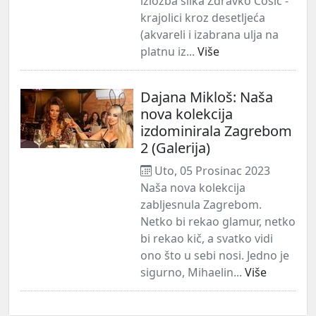
izložba slika Zdravko Ćosić -
krajolici kroz desetljeća
(akvareli i izabrana ulja na
platnu iz...
Više
Dajana Mikloš: Naša
nova kolekcija
izdominirala Zagrebom
2 (Galerija)
Uto, 05 Prosinac 2023
Naša nova kolekcija
zabljesnula Zagrebom.
Netko bi rekao glamur, netko
bi rekao kič, a svatko vidi
ono što u sebi nosi. Jedno je
sigurno, Mihaelin...
Više