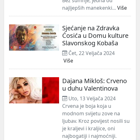
Bez sumnje, jedna od
najljepših manekenki...
Više
Sjećanje na Zdravka
Ćosića u Domu kulture
Slavonskog Kobaša
Čet, 22 Veljača 2024
Više
Dajana Mikloš: Crveno
u duhu Valentinova
Uto, 13 Veljača 2024
Crvena je boja koja u
modnom svijetu zove na
ljubav. Kroz povijest nosili su
je kraljevi i kraljice, oni
najbogatiji i najmoćniji.