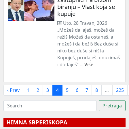
biranju – Vlast koja se
kupuje
Uto, 28 Travanj 2026
„Možeš da laješ, možeš da
režiš Možeš da ostaneš, a
možeš i da bežiš Bez duše si
niko bez duše si ništa
Kupuješ, prodaješ, oduzimaš
i dodaješ“ ...
Više
‹ Prev
1
2
3
4
5
6
7
8
…
225
HIMNA SBPERISKOPA