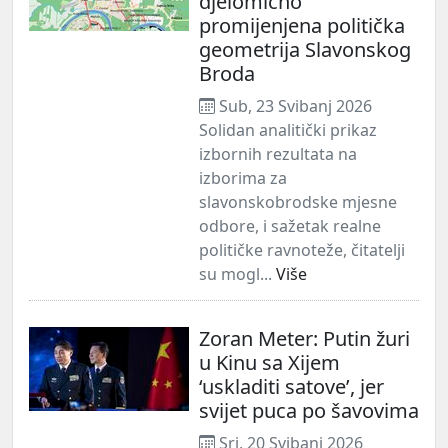
djelomično
promijenjena politička
geometrija Slavonskog
Broda
Sub, 23 Svibanj 2026
Solidan analitički prikaz
izbornih rezultata na
izborima za
slavonskobrodske mjesne
odbore, i sažetak realne
političke ravnoteže, čitatelji
su mogl...
Više
Zoran Meter: Putin žuri
u Kinu sa Xijem
‘uskladiti satove’, jer
svijet puca po šavovima
Sri, 20 Svibanj 2026