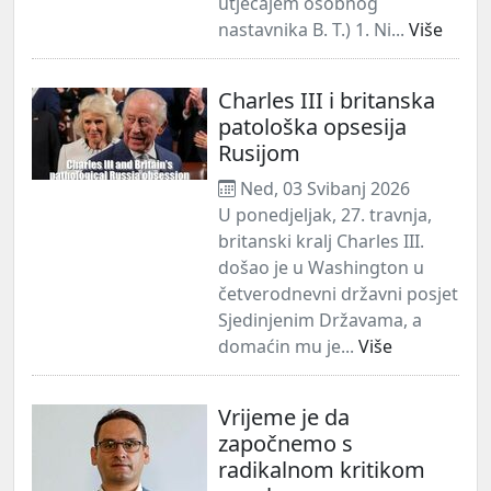
utjecajem osobnog
nastavnika B. T.) 1. Ni...
Više
Charles III i britanska
patološka opsesija
Rusijom
Ned, 03 Svibanj 2026
U ponedjeljak, 27. travnja,
britanski kralj Charles III.
došao je u Washington u
četverodnevni državni posjet
Sjedinjenim Državama, a
domaćin mu je...
Više
Vrijeme je da
započnemo s
radikalnom kritikom