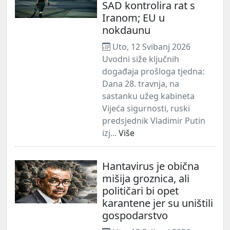
SAD kontrolira rat s
Iranom; EU u
nokdaunu
Uto, 12 Svibanj 2026
Uvodni siže ključnih
događaja prošloga tjedna:
Dana 28. travnja, na
sastanku užeg kabineta
Vijeća sigurnosti, ruski
predsjednik Vladimir Putin
izj...
Više
Hantavirus je obična
mišija groznica, ali
političari bi opet
karantene jer su uništili
gospodarstvo