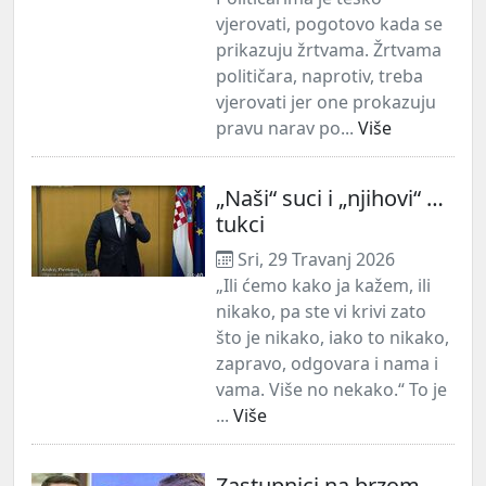
vjerovati, pogotovo kada se
prikazuju žrtvama. Žrtvama
političara, naprotiv, treba
vjerovati jer one prokazuju
pravu narav po...
Više
„Naši“ suci i „njihovi“ …
tukci
Sri, 29 Travanj 2026
„Ili ćemo kako ja kažem, ili
nikako, pa ste vi krivi zato
što je nikako, iako to nikako,
zapravo, odgovara i nama i
vama. Više no nekako.“ To je
...
Više
Zastupnici na brzom