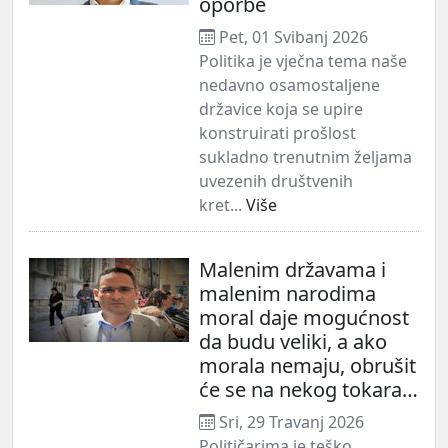
oporbe
Pet, 01 Svibanj 2026
Politika je vječna tema naše
nedavno osamostaljene
državice koja se upire
konstruirati prošlost
sukladno trenutnim željama
uvezenih društvenih
kret...
Više
Malenim državama i
malenim narodima
moral daje mogućnost
da budu veliki, a ako
morala nemaju, obrušit
će se na nekog tokara…
Sri, 29 Travanj 2026
Političarima je teško