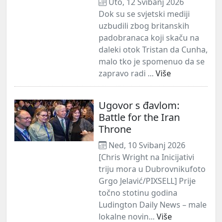
Uto, 12 Svibanj 2026
Dok su se svjetski mediji
uzbudili zbog britanskih
padobranaca koji skaču na
daleki otok Tristan da Cunha,
malo tko je spomenuo da se
zapravo radi ...
Više
Ugovor s đavlom:
Battle for the Iran
Throne
Ned, 10 Svibanj 2026
[Chris Wright na Inicijativi
triju mora u Dubrovnikufoto
Grgo Jelavić/PIXSELL] Prije
točno stotinu godina
Ludington Daily News – male
lokalne novin...
Više