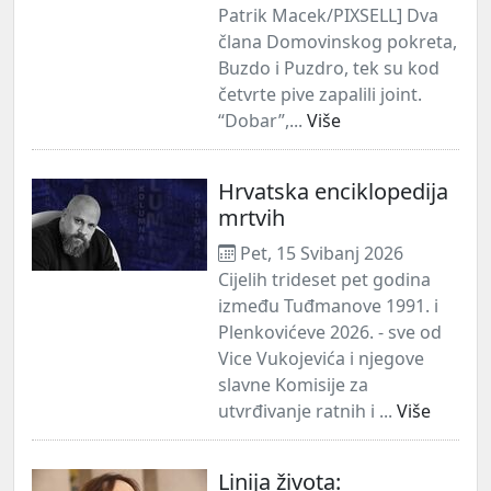
Patrik Macek/PIXSELL] Dva
člana Domovinskog pokreta,
Buzdo i Puzdro, tek su kod
četvrte pive zapalili joint.
“Dobar”,...
Više
Hrvatska enciklopedija
mrtvih
Pet, 15 Svibanj 2026
Cijelih trideset pet godina
između Tuđmanove 1991. i
Plenkovićeve 2026. - sve od
Vice Vukojevića i njegove
slavne Komisije za
utvrđivanje ratnih i ...
Više
Linija života: