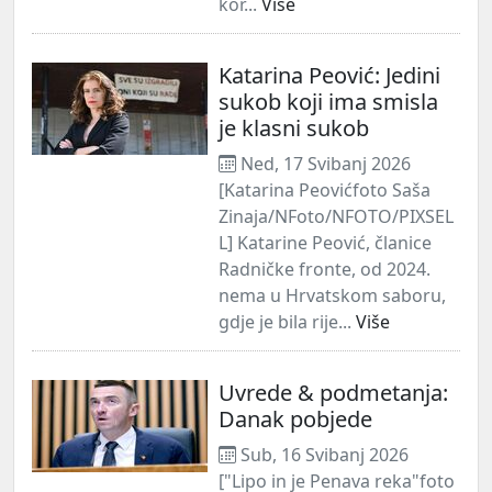
kor...
Više
Katarina Peović: Jedini
sukob koji ima smisla
je klasni sukob
Ned, 17 Svibanj 2026
[Katarina Peovićfoto Saša
Zinaja/NFoto/NFOTO/PIXSEL
L] Katarine Peović, članice
Radničke fronte, od 2024.
nema u Hrvatskom saboru,
gdje je bila rije...
Više
Uvrede & podmetanja:
Danak pobjede
Sub, 16 Svibanj 2026
["Lipo in je Penava reka"foto