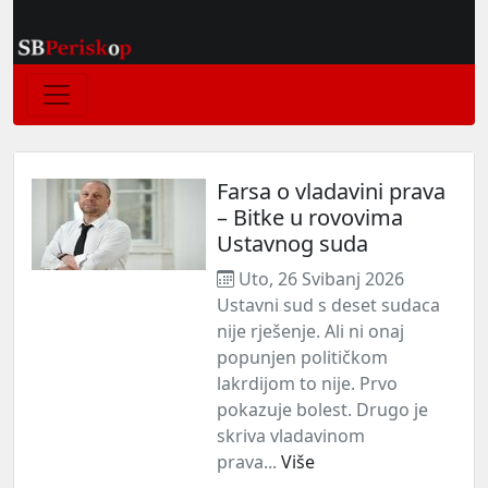
Farsa o vladavini prava
– Bitke u rovovima
Ustavnog suda
Uto, 26 Svibanj 2026
Ustavni sud s deset sudaca
nije rješenje. Ali ni onaj
popunjen političkom
lakrdijom to nije. Prvo
pokazuje bolest. Drugo je
skriva vladavinom
prava...
Više