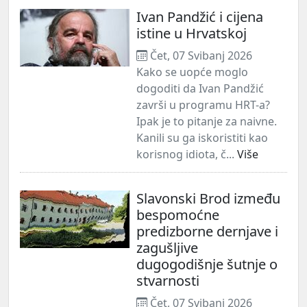
Ivan Pandžić i cijena
istine u Hrvatskoj
Čet, 07 Svibanj 2026
Kako se uopće moglo
dogoditi da Ivan Pandžić
završi u programu HRT-a?
Ipak je to pitanje za naivne.
Kanili su ga iskoristiti kao
korisnog idiota, č...
Više
Slavonski Brod između
bespomoćne
predizborne dernjave i
zagušljive
dugogodišnje šutnje o
stvarnosti
Čet, 07 Svibanj 2026