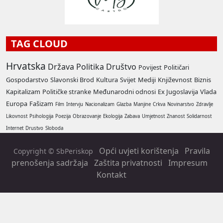
TAG CLOUD
Hrvatska
Država
Politika
Društvo
Povijest
Političari
Gospodarstvo
Slavonski Brod
Kultura
Svijet
Mediji
Književnost
Biznis
Kapitalizam
Političke stranke
Međunarodni odnosi
Ex Jugoslavija
Vlada
Europa
Fašizam
Film
Intervju
Nacionalizam
Glazba
Manjine
Crkva
Novinarstvo
Zdravlje
Likovnost
Psihologija
Poezija
Obrazovanje
Ekologija
Zabava
Umjetnost
Znanost
Solidarnost
Internet
Drustvo
Sloboda
Opći uvjeti korištenja
Pravila
Copyright © SbPeriskop
prenošenja sadržaja
Zaštita privatnosti
Impresum
Kontakt