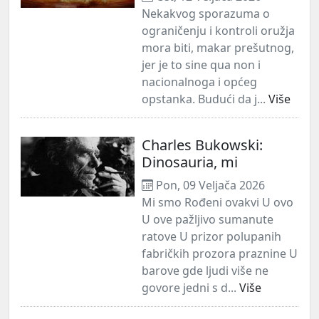
Nekakvog sporazuma o
ograničenju i kontroli oružja
mora biti, makar prešutnog,
jer je to sine qua non i
nacionalnoga i općeg
opstanka. Budući da j...
Više
Charles Bukowski:
Dinosauria, mi
Pon, 09 Veljača 2026
Mi smo Rođeni ovakvi U ovo
U ove pažljivo sumanute
ratove U prizor polupanih
fabričkih prozora praznine U
barove gde ljudi više ne
govore jedni s d...
Više