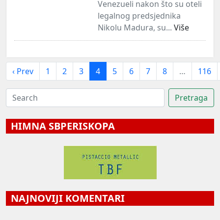
Venezueli nakon što su oteli
legalnog predsjednika
Nikolu Madura, su...
Više
‹ Prev
1
2
3
4
5
6
7
8
…
116
HIMNA SBPERISKOPA
NAJNOVIJI KOMENTARI