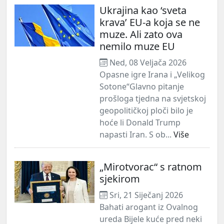
Ukrajina kao ‘sveta
krava’ EU-a koja se ne
muze. Ali zato ova
nemilo muze EU
Ned, 08 Veljača 2026
Opasne igre Irana i „Velikog
Sotone“Glavno pitanje
prošloga tjedna na svjetskoj
geopolitičkoj ploči bilo je
hoće li Donald Trump
napasti Iran. S ob...
Više
„Mirotvorac“ s ratnom
sjekirom
Sri, 21 Siječanj 2026
Bahati arogant iz Ovalnog
ureda Bijele kuće pred neki