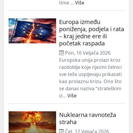
time ...
Više
Europa između
poniženja, podjela i rata
– kraj jedne ere ili
početak raspada
Pon, 16 Veljača 2026
Europska unija prolazi kroz
razdoblje koje njezini čelnici
sve teže uspijevaju prikazati
kao prolaznu krizu. Ono što
se danas naziva “strateškim
iz...
Više
Nuklearna ravnoteža
straha
Čet, 12 Veljača 2026