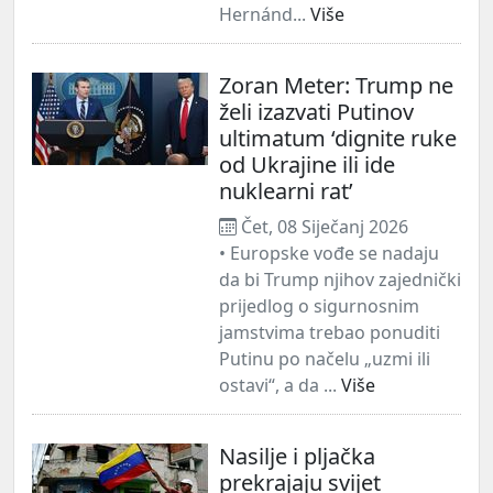
Hernánd...
Više
Zoran Meter: Trump ne
želi izazvati Putinov
ultimatum ‘dignite ruke
od Ukrajine ili ide
nuklearni rat’
Čet, 08 Siječanj 2026
• Europske vođe se nadaju
da bi Trump njihov zajednički
prijedlog o sigurnosnim
jamstvima trebao ponuditi
Putinu po načelu „uzmi ili
ostavi“, a da ...
Više
Nasilje i pljačka
prekrajaju svijet