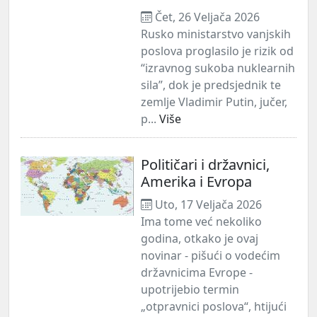
Čet, 26 Veljača 2026
Rusko ministarstvo vanjskih
poslova proglasilo je rizik od
“izravnog sukoba nuklearnih
sila”, dok je predsjednik te
zemlje Vladimir Putin, jučer,
p...
Više
Političari i državnici,
Amerika i Evropa
Uto, 17 Veljača 2026
Ima tome već nekoliko
godina, otkako je ovaj
novinar - pišući o vodećim
državnicima Evrope -
upotrijebio termin
„otpravnici poslova“, htijući