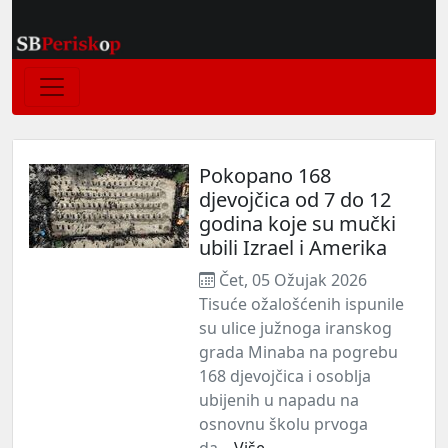
Pokopano 168
djevojčica od 7 do 12
godina koje su mučki
ubili Izrael i Amerika
Čet, 05 Ožujak 2026
Tisuće ožalošćenih ispunile
su ulice južnoga iranskog
grada Minaba na pogrebu
168 djevojčica i osoblja
ubijenih u napadu na
osnovnu školu prvoga
da...
Više