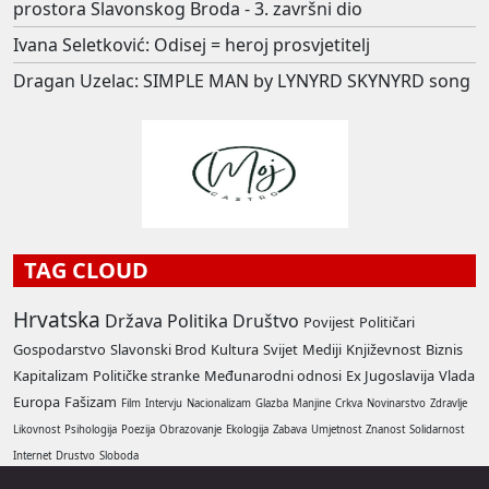
prostora Slavonskog Broda - 3. završni dio
Ivana Seletković: Odisej = heroj prosvjetitelj
Dragan Uzelac: SIMPLE MAN by LYNYRD SKYNYRD song
TAG CLOUD
Hrvatska
Država
Politika
Društvo
Povijest
Političari
Gospodarstvo
Slavonski Brod
Kultura
Svijet
Mediji
Književnost
Biznis
Kapitalizam
Političke stranke
Međunarodni odnosi
Ex Jugoslavija
Vlada
Europa
Fašizam
Film
Intervju
Nacionalizam
Glazba
Manjine
Crkva
Novinarstvo
Zdravlje
Likovnost
Psihologija
Poezija
Obrazovanje
Ekologija
Zabava
Umjetnost
Znanost
Solidarnost
Internet
Drustvo
Sloboda