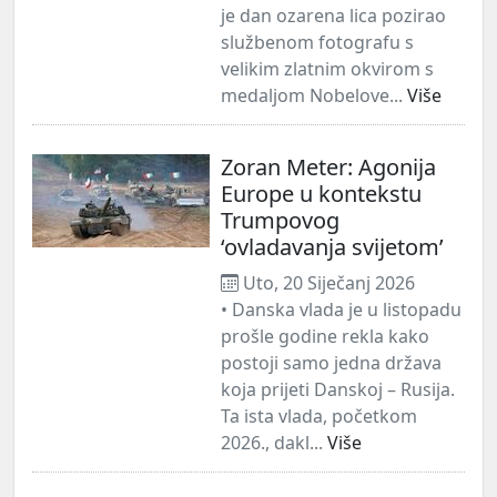
je dan ozarena lica pozirao
službenom fotografu s
velikim zlatnim okvirom s
medaljom Nobelove...
Više
Zoran Meter: Agonija
Europe u kontekstu
Trumpovog
‘ovladavanja svijetom’
Uto, 20 Siječanj 2026
• Danska vlada je u listopadu
prošle godine rekla kako
postoji samo jedna država
koja prijeti Danskoj – Rusija.
Ta ista vlada, početkom
2026., dakl...
Više