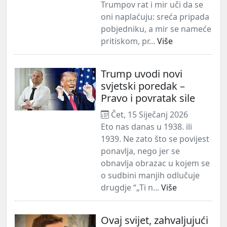
Trumpov rat i mir uči da se
oni naplaćuju: sreća pripada
pobjedniku, a mir se nameće
pritiskom, pr...
Više
Trump uvodi novi
svjetski poredak –
Pravo i povratak sile
Čet, 15 Siječanj 2026
Eto nas danas u 1938. ili
1939. Ne zato što se povijest
ponavlja, nego jer se
obnavlja obrazac u kojem se
o sudbini manjih odlučuje
drugdje “„Ti n...
Više
Ovaj svijet, zahvaljujući