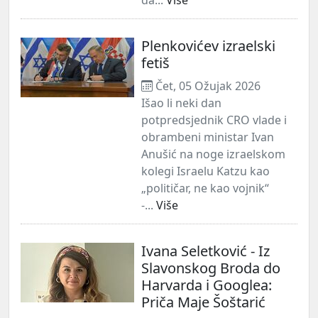
Plenkovićev izraelski
fetiš
Čet, 05 Ožujak 2026
Išao li neki dan
potpredsjednik CRO vlade i
obrambeni ministar Ivan
Anušić na noge izraelskom
kolegi Israelu Katzu kao
„političar, ne kao vojnik“
-...
Više
Ivana Seletković - Iz
Slavonskog Broda do
Harvarda i Googlea:
Priča Maje Šoštarić