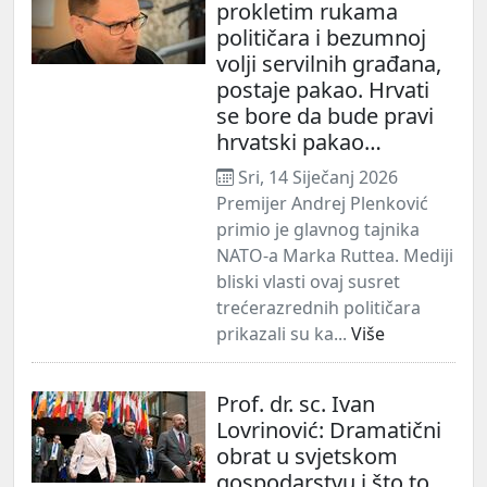
prokletim rukama
političara i bezumnoj
volji servilnih građana,
postaje pakao. Hrvati
se bore da bude pravi
hrvatski pakao…
Sri, 14 Siječanj 2026
Premijer Andrej Plenković
primio je glavnog tajnika
NATO-a Marka Ruttea. Mediji
bliski vlasti ovaj susret
trećerazrednih političara
prikazali su ka...
Više
Prof. dr. sc. Ivan
Lovrinović: Dramatični
obrat u svjetskom
gospodarstvu i što to