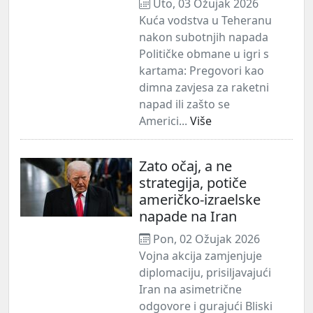
Uto, 03 Ožujak 2026
Kuća vodstva u Teheranu
nakon subotnjih napada
Političke obmane u igri s
kartama: Pregovori kao
dimna zavjesa za raketni
napad ili zašto se
Americi...
Više
Zato očaj, a ne
strategija, potiče
američko-izraelske
napade na Iran
Pon, 02 Ožujak 2026
Vojna akcija zamjenjuje
diplomaciju, prisiljavajući
Iran na asimetrične
odgovore i gurajući Bliski