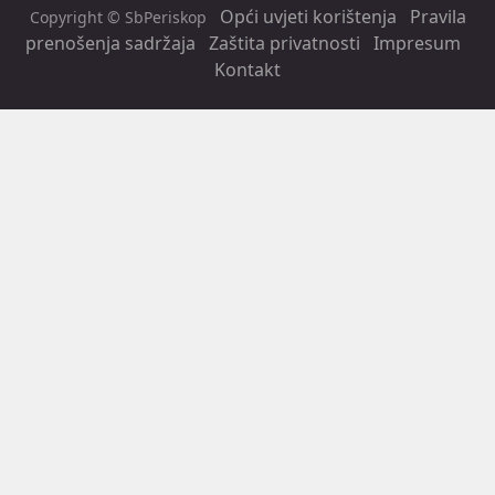
Opći uvjeti korištenja
Pravila
Copyright © SbPeriskop
prenošenja sadržaja
Zaštita privatnosti
Impresum
Kontakt