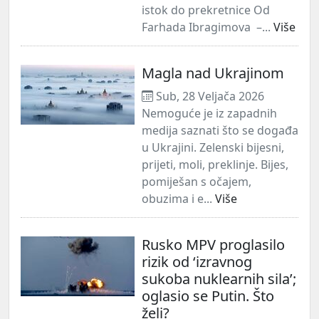
istok do prekretnice Od
Farhada Ibragimova –...
Više
Magla nad Ukrajinom
Sub, 28 Veljača 2026
Nemoguće je iz zapadnih
medija saznati što se događa
u Ukrajini. Zelenski bijesni,
prijeti, moli, preklinje. Bijes,
pomiješan s očajem,
obuzima i e...
Više
Rusko MPV proglasilo
rizik od ‘izravnog
sukoba nuklearnih sila’;
oglasio se Putin. Što
želi?