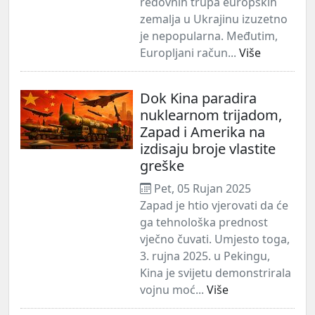
redovnih trupa europskih
zemalja u Ukrajinu izuzetno
je nepopularna. Međutim,
Europljani račun...
Više
Dok Kina paradira
nuklearnom trijadom,
Zapad i Amerika na
izdisaju broje vlastite
greške
Pet, 05 Rujan 2025
Zapad je htio vjerovati da će
ga tehnološka prednost
vječno čuvati. Umjesto toga,
3. rujna 2025. u Pekingu,
Kina je svijetu demonstrirala
vojnu moć...
Više