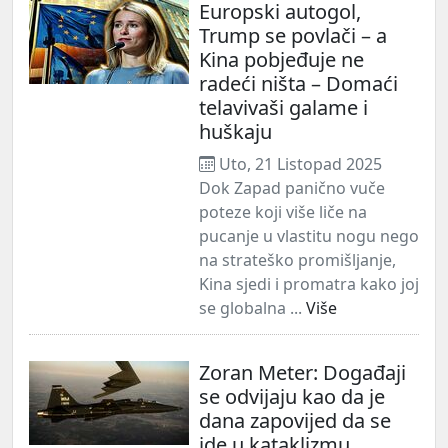
Europski autogol,
Trump se povlači – a
Kina pobjeđuje ne
radeći ništa – Domaći
telavivaši galame i
huškaju
Uto, 21 Listopad 2025
Dok Zapad panično vuče
poteze koji više liče na
pucanje u vlastitu nogu nego
na strateško promišljanje,
Kina sjedi i promatra kako joj
se globalna ...
Više
Zoran Meter: Događaji
se odvijaju kao da je
dana zapovijed da se
ide u kataklizmu