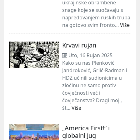
ukrajinske obrambene
snage koje se suočavaju s
napredovanjem ruskih trupa
na gotovo svim fronto...
Više
Krvavi rujan
Uto, 16 Rujan 2025
Kako su nas Plenković,
Jandroković, Grlić-Radman i
HDZ učinili sudionicima u
zločinu ne samo protiv
čovječnosti već i
čovječanstva? Dragi moji,
št...
Više
„America First!“ i
globalni Jug