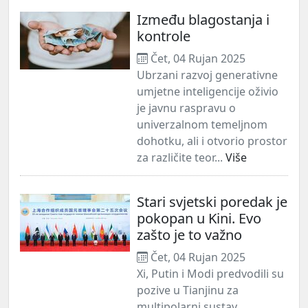
Između blagostanja i
kontrole
Čet, 04 Rujan 2025
Ubrzani razvoj generativne
umjetne inteligencije oživio
je javnu raspravu o
univerzalnom temeljnom
dohotku, ali i otvorio prostor
za različite teor...
Više
Stari svjetski poredak je
pokopan u Kini. Evo
zašto je to važno
Čet, 04 Rujan 2025
Xi, Putin i Modi predvodili su
pozive u Tianjinu za
multipolarni sustav