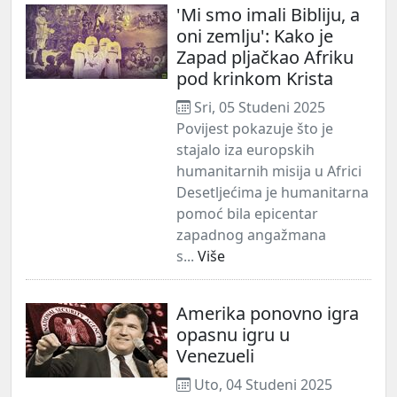
'Mi smo imali Bibliju, a
oni zemlju': Kako je
Zapad pljačkao Afriku
pod krinkom Krista
Sri, 05 Studeni 2025
Povijest pokazuje što je
stajalo iza europskih
humanitarnih misija u Africi
Desetljećima je humanitarna
pomoć bila epicentar
zapadnog angažmana
s...
Više
Amerika ponovno igra
opasnu igru u
Venezueli
Uto, 04 Studeni 2025