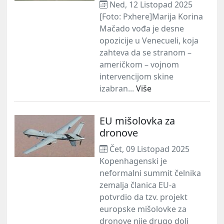
Ned, 12 Listopad 2025
[Foto: Pxhere]Marija Korina
Mačado vođa je desne
opozicije u Venecueli, koja
zahteva da se stranom –
američkom – vojnom
intervencijom skine
izabran...
Više
EU mišolovka za
dronove
Čet, 09 Listopad 2025
Kopenhagenski je
neformalni summit čelnika
zemalja članica EU-a
potvrdio da tzv. projekt
europske mišolovke za
dronove nije drugo doli