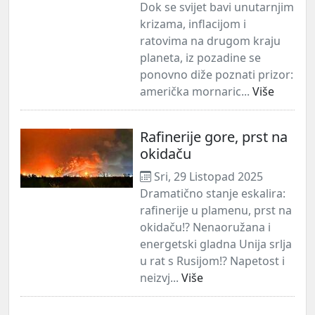
Dok se svijet bavi unutarnjim
krizama, inflacijom i
ratovima na drugom kraju
planeta, iz pozadine se
ponovno diže poznati prizor:
američka mornaric...
Više
Rafinerije gore, prst na
okidaču
Sri, 29 Listopad 2025
Dramatično stanje eskalira:
rafinerije u plamenu, prst na
okidaču!? Nenaoružana i
energetski gladna Unija srlja
u rat s Rusijom!? Napetost i
neizvj...
Više