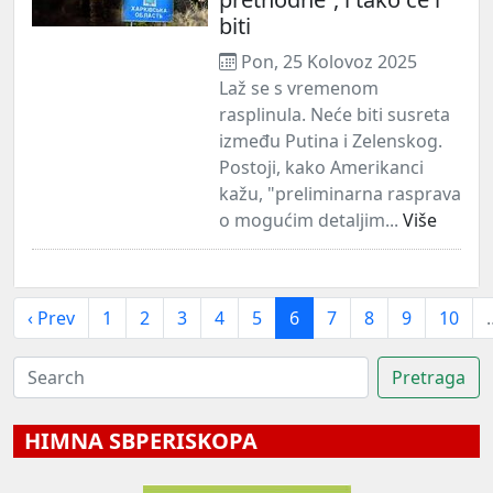
biti
Pon, 25 Kolovoz 2025
Laž se s vremenom
rasplinula. Neće biti susreta
između Putina i Zelenskog.
Postoji, kako Amerikanci
kažu, "preliminarna rasprava
o mogućim detaljim...
Više
‹ Prev
1
2
3
4
5
6
7
8
9
10
HIMNA SBPERISKOPA