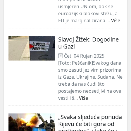
usmjeren UN-om, dok se
euroazijski blokovi stežu, a
EU je marginalizirana ...
Više
Slavoj Žižek: Dogodine
u Gazi
Čet, 04 Rujan 2025
[Foto: Peščanik]Svakog dana
smo zasuti jezivim prizorima
iz Gaze, Ukrajine, Sudana. Ne
treba da nas čudi što
postajemo neosetljivi na ove
vesti i š...
Više
„Svaka sljedeća ponuda
Kijevu će biti gora od
prethodne“, i tako će i