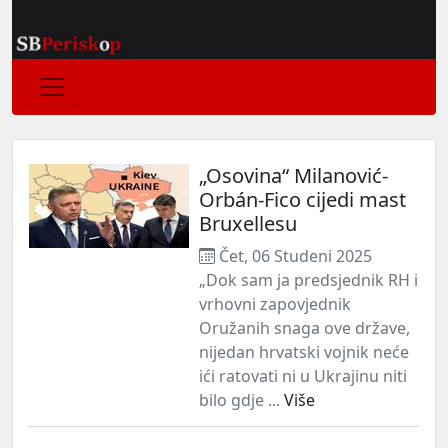
„Osovina“ Milanović-
Orbán-Fico cijedi mast
Bruxellesu
Čet, 06 Studeni 2025
„Dok sam ja predsjednik RH i
vrhovni zapovjednik
Oružanih snaga ove države,
nijedan hrvatski vojnik neće
ići ratovati ni u Ukrajinu niti
bilo gdje ...
Više