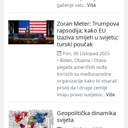
gašenje vatr...
Više
Zoran Meter: Trumpova
rapsodija; kako EU
izaziva smijeh u svijetu;
turski poučak
Pon, 06 Listopad 2025
• Biden, Obama i čitava
plejada američkih vođa
koristili su međunarodne
organizacije kako bi stvarali
privid da i druge zemlje
imaju pravo sudjelov...
Više
Geopolitička dinamika
svijeta