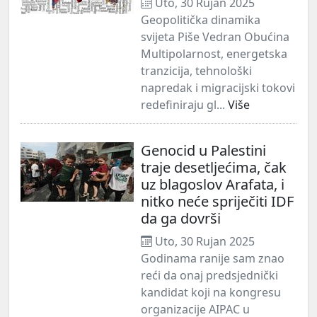
Uto, 30 Rujan 2025
Geopolitička dinamika
svijeta Piše Vedran Obućina
Multipolarnost, energetska
tranzicija, tehnološki
napredak i migracijski tokovi
redefiniraju gl...
Više
Genocid u Palestini
traje desetljećima, čak
uz blagoslov Arafata, i
nitko neće spriječiti IDF
da ga dovrši
Uto, 30 Rujan 2025
Godinama ranije sam znao
reći da onaj predsjednički
kandidat koji na kongresu
organizacije AIPAC u