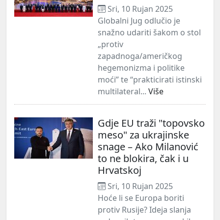
Sri, 10 Rujan 2025
Globalni Jug odlučio je
snažno udariti šakom o stol
„protiv
zapadnoga/američkog
hegemonizma i politike
moći” te “prakticirati istinski
multilateral...
Više
Gdje EU traži "topovsko
meso" za ukrajinske
snage – Ako Milanović
to ne blokira, čak i u
Hrvatskoj
Sri, 10 Rujan 2025
Hoće li se Europa boriti
protiv Rusije? Ideja slanja