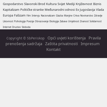
Gospodarstvo
Slavonski Brod
Kultura
Svijet
Mediji
Književnost
Biznis
Kapitalizam
Političke stranke
Međunarodni odnosi
Ex Jugoslavija
Vlada
Europa
Fašizam
Film
Intervju
Nacionalizam
Glazba
Manjine
Crkva
Novinarstvo
Zdravlje
Likovnost
Psihologija
Poezija
Obrazovanje
Ekologija
Zabava
Umjetnost
Znanost
Solidarnost
Internet
Drustvo
Sloboda
Opći uvjeti korištenja
Pravila
Copyright © SbPeriskop
prenošenja sadržaja
Zaštita privatnosti
Impresum
Kontakt