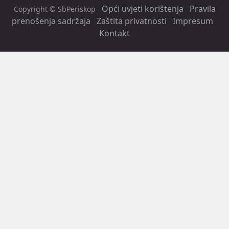
Opći uvjeti korištenja
Pravila
Copyright © SbPeriskop
prenošenja sadržaja
Zaštita privatnosti
Impresum
Kontakt