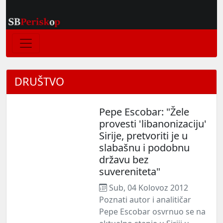
DRUŠTVO
Pepe Escobar: "Žele
provesti 'libanonizaciju'
Sirije, pretvoriti je u
slabašnu i podobnu
državu bez
suvereniteta"
Sub, 04 Kolovoz 2012
Poznati autor i analitičar
Pepe Escobar osvrnuo se na