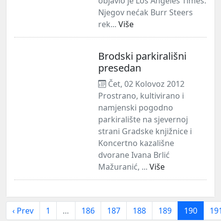
objavio je Los Angeles Times.
Njegov nećak Burr Steers
rek...
Više
Brodski parkirališni
presedan
Čet, 02 Kolovoz 2012
Prostrano, kultivirano i
namjenski pogodno
parkiralište na sjevernoj
strani Gradske knjižnice i
Koncertno kazališne
dvorane Ivana Brlić
Mažuranić, ...
Više
‹ Prev
1
…
186
187
188
189
190
19