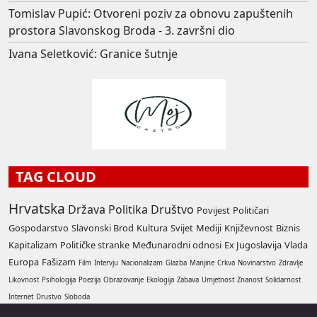
Tomislav Pupić: Otvoreni poziv za obnovu zapuštenih
prostora Slavonskog Broda - 3. završni dio
Ivana Seletković: Granice šutnje
TAG CLOUD
Hrvatska
Država
Politika
Društvo
Povijest
Političari
Gospodarstvo
Slavonski Brod
Kultura
Svijet
Mediji
Književnost
Biznis
Kapitalizam
Političke stranke
Međunarodni odnosi
Ex Jugoslavija
Vlada
Europa
Fašizam
Film
Intervju
Nacionalizam
Glazba
Manjine
Crkva
Novinarstvo
Zdravlje
Likovnost
Psihologija
Poezija
Obrazovanje
Ekologija
Zabava
Umjetnost
Znanost
Solidarnost
Internet
Drustvo
Sloboda