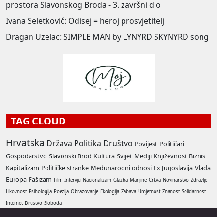
prostora Slavonskog Broda - 3. završni dio
Ivana Seletković: Odisej = heroj prosvjetitelj
Dragan Uzelac: SIMPLE MAN by LYNYRD SKYNYRD song
TAG CLOUD
Hrvatska
Država
Politika
Društvo
Povijest
Političari
Gospodarstvo
Slavonski Brod
Kultura
Svijet
Mediji
Književnost
Biznis
Kapitalizam
Političke stranke
Međunarodni odnosi
Ex Jugoslavija
Vlada
Europa
Fašizam
Film
Intervju
Nacionalizam
Glazba
Manjine
Crkva
Novinarstvo
Zdravlje
Likovnost
Psihologija
Poezija
Obrazovanje
Ekologija
Zabava
Umjetnost
Znanost
Solidarnost
Internet
Drustvo
Sloboda