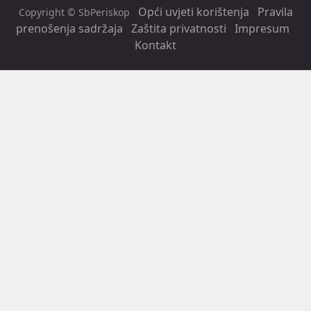
Opći uvjeti korištenja
Pravila
Copyright © SbPeriskop
prenošenja sadržaja
Zaštita privatnosti
Impresum
Kontakt