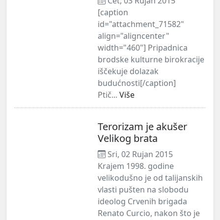
Čet, 03 Rujan 2015
[caption
id="attachment_71582"
align="aligncenter"
width="460"] Pripadnica
brodske kulturne birokracije
iščekuje dolazak
budućnosti[/caption]
Ptič...
Više
Terorizam je akušer
Velikog brata
Sri, 02 Rujan 2015
Krajem 1998. godine
velikodušno je od talijanskih
vlasti pušten na slobodu
ideolog Crvenih brigada
Renato Curcio, nakon što je