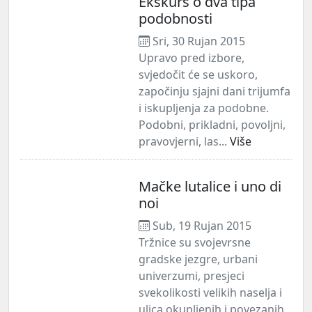
Ekskurs o dva tipa
podobnosti
Sri, 30 Rujan 2015
Upravo pred izbore,
svjedočit će se uskoro,
započinju sjajni dani trijumfa
i iskupljenja za podobne.
Podobni, prikladni, povoljni,
pravovjerni, las...
Više
Mačke lutalice i uno di
noi
Sub, 19 Rujan 2015
Tržnice su svojevrsne
gradske jezgre, urbani
univerzumi, presjeci
svekolikosti velikih naselja i
ulica okupljenih i povezanih