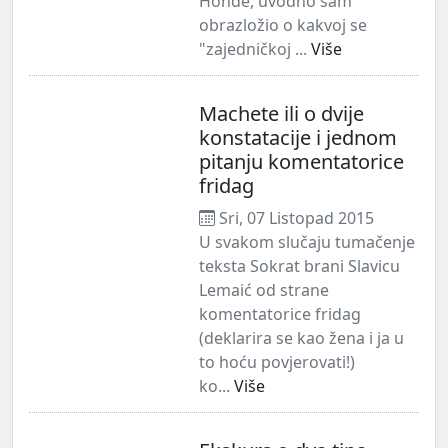
Honđe, uvodno sam
obrazložio o kakvoj se
"zajedničkoj ...
Više
Machete ili o dvije
konstatacije i jednom
pitanju komentatorice
fridag
Sri, 07 Listopad 2015
U svakom slučaju tumačenje
teksta Sokrat brani Slavicu
Lemaić od strane
komentatorice fridag
(deklarira se kao žena i ja u
to hoću povjerovati!)
ko...
Više