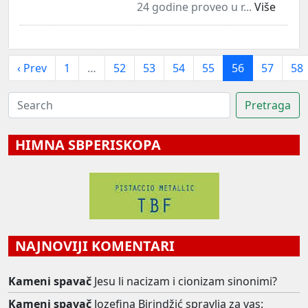
24 godine proveo u r...
Više
‹ Prev
1
…
52
53
54
55
56
57
58
HIMNA SBPERISKOPA
NAJNOVIJI KOMENTARI
Kameni spavač
Jesu li nacizam i cionizam sinonimi?
Kameni spavač
Jozefina Birindžić spravlja za vas: